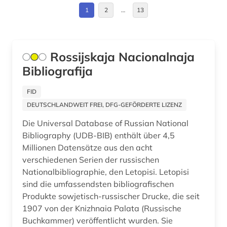
buchwesen (1)
Deutschland (27)
1
2
…
13
buenos aires (1)
Deutschland (DDR) (1)
bukarest (1)
Estland (8)
Rossijskaja Nacionalnaja
bulgarien (2)
Bibliografija
Finnland (7)
böhmische länder (2)
Frankreich (14)
FID
DEUTSCHLANDWEIT FREI, DFG-GEFÖRDERTE LIZENZ
bündnerromanisch (1)
GUS (6)
Die Universal Database of Russian National
chile (1)
Griechenland (1)
Bibliography (UDB-BIB) enthält über 4,5
Millionen Datensätze aus den acht
china (1)
Großbritannien (7)
verschiedenen Serien der russischen
collijn, isak | bibliothekar (1)
Nationalbibliographie, den Letopisi. Letopisi
Hamburg (3)
sind die umfassendsten bibliografischen
darmstadt (1)
Hessen (3)
Produkte sowjetisch-russischer Drucke, die seit
1907 von der Knizhnaia Palata (Russische
datenbank (1)
Irland (5)
Buchkammer) veröffentlicht wurden. Sie