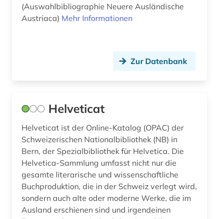
(Auswahlbibliographie Neuere Ausländische
französische landesgeschichte (1)
Sachsen (2)
Austriaca)
Mehr Informationen
französischer bibliothekenverbund (1)
Sachsen-Anhalt (2)
französisches sprachgebiet (1)
Schleswig-Holstein (2)
Zur Datenbank
frauenbewegung (1)
Schweden (16)
freiburg (1)
Schweiz (14)
Helveticat
färöer (1)
Serbien (8)
Helveticat ist der Online-Katalog (OPAC) der
föderation bosnien und herzegowina (2)
Skandinavien (1)
Schweizerischen Nationalbibliothek (NB) in
galloromanistik (4)
Bern, der Spezialbibliothek für Helvetica. Die
Slowakei (7)
Helvetica-Sammlung umfasst nicht nur die
geisteswissenschaften (1)
Slowenien (6)
gesamte literarische und wissenschaftliche
Buchproduktion, die in der Schweiz verlegt wird,
genf (1)
Spanien (10)
sondern auch alte oder moderne Werke, die im
Ausland erschienen sind und irgendeinen
geographie (1)
Suedamerika (11)