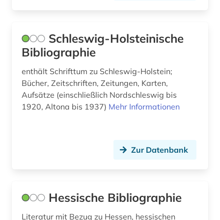
islam (1)
Schleswig-Holsteinische
island (1)
Bibliographie
israel (1)
enthält Schrifttum zu Schleswig-Holstein;
italianistik (4)
Bücher, Zeitschriften, Zeitungen, Karten,
Aufsätze (einschließlich Nordschleswig bis
italien (10)
1920, Altona bis 1937)
Mehr Informationen
italienische kunstgeschichte (1)
jahrbuch (1)
Zur Datenbank
japanologie (1)
japanstudien (1)
Hessische Bibliographie
jordanien (1)
Literatur mit Bezug zu Hessen, hessischen
judaistik (2)