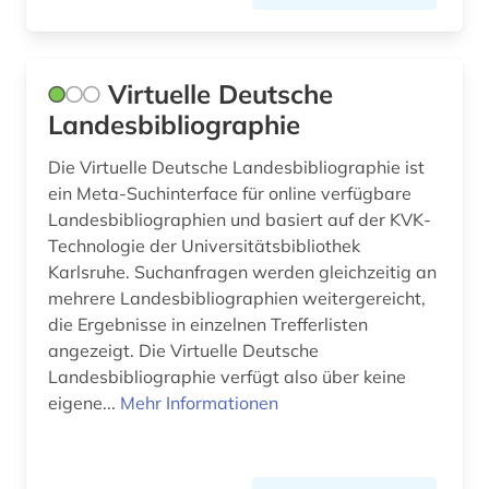
recherche (1)
recht (1)
Virtuelle Deutsche
regensburg (1)
Landesbibliographie
regionalbibliografie (29)
Die Virtuelle Deutsche Landesbibliographie ist
regionale geologie (2)
ein Meta-Suchinterface für online verfügbare
Landesbibliographien und basiert auf der KVK-
religion (1)
Technologie der Universitätsbibliothek
Karlsruhe. Suchanfragen werden gleichzeitig an
repository &lt;informatik&gt; (1)
mehrere Landesbibliographien weitergereicht,
rheinland <s></s> (1)
die Ergebnisse in einzelnen Trefferlisten
angezeigt. Die Virtuelle Deutsche
rheinland-pfalz (1)
Landesbibliographie verfügt also über keine
eigene...
Mehr Informationen
rio de janeiro (1)
romanische philologie (1)