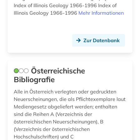
Index of Illinois Geology 1966-1996 Index of
fid ost-, ostmittel- und südosteuropa (2)
Osmanisches Reich (2)
Illinois Geology 1966-1996
Mehr Informationen
fid slawistik (2)
Ostasien (2)
finnland (7)
Osteuropa (23)
Zur Datenbank
finnougristik (1)
Ostmitteleuropa (3)
flandern (1)
Palaestina (1)
Österreichische
florenz (1)
Polen (7)
Bibliografie
forschung (2)
Portugal (5)
Alle in Österreich verlegten oder gedruckten
fotografie (1)
Rheinland-Pfalz (2)
Neuerscheinungen, die als Pflichtexemplare laut
Mediengesetz abgeliefert werden; enthalten
franken (2)
Rumänien (4)
sind die Reihen A (Verzeichnis der
frankreich (13)
österreichischen Neuerscheinungen), B
Russland, Sowjetunion (13)
(Verzeichnis der österreichischen
französisch (1)
Saarland (3)
Hochschulschriften) und C