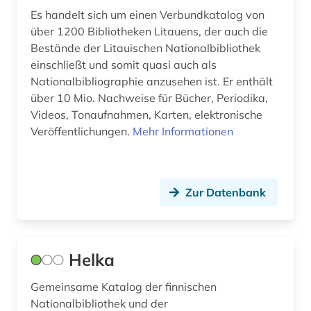
Es handelt sich um einen Verbundkatalog von
norwegen (8)
über 1200 Bibliotheken Litauens, der auch die
Bestände der Litauischen Nationalbibliothek
oberfranken (1)
einschließt und somit quasi auch als
Nationalbibliographie anzusehen ist. Er enthält
oberösterreich (1)
über 10 Mio. Nachweise für Bücher, Periodika,
online-katalog (1)
Videos, Tonaufnahmen, Karten, elektronische
Veröffentlichungen.
Mehr Informationen
online-publikation (2)
open access (1)
Zur Datenbank
orientalistik (4)
ort (1)
osmanisches reich (1)
Helka
ostasien (2)
Gemeinsame Katalog der finnischen
Nationalbibliothek und der