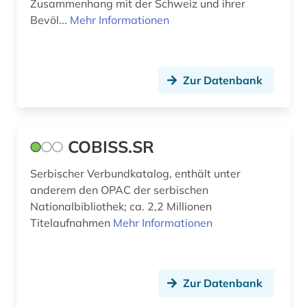
Zusammenhang mit der Schweiz und ihrer
geowissenschaften (1)
Suedasien (1)
Bevöl...
Mehr Informationen
geschichte (29)
Suedostasien (3)
geschichte 1000-2000 (1)
Suedosteuropa (5)
Zur Datenbank
geschichte 1473-1800 (1)
Thueringen (2)
geschichte 1520-1944 (1)
Tschechische Republik (9)
COBISS.SR
geschichte 1700 ff. (1)
Tuerkei (3)
Serbischer Verbundkatalog, enthält unter
geschichte 1945 (2)
USA (7)
anderem den OPAC der serbischen
Nationalbibliothek; ca. 2,2 Millionen
gesellschaft (1)
Ukraine (5)
Titelaufnahmen
Mehr Informationen
graubünden (1)
Ungarn (8)
griechenland (1)
Zypern (1)
Zur Datenbank
großbritannien (7)