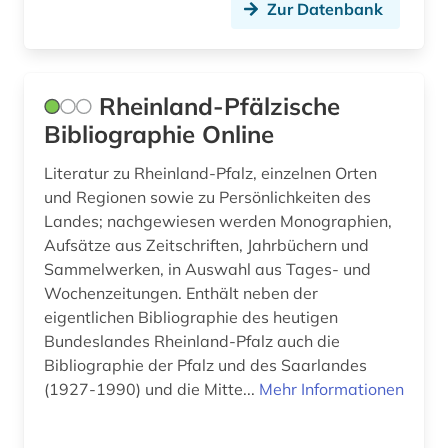
Zur Datenbank
romanistik (2)
rumänien (1)
russland (11)
Rheinland-Pfälzische
Bibliographie Online
rätoromanisch (1)
Literatur zu Rheinland-Pfalz, einzelnen Orten
saarland (1)
und Regionen sowie zu Persönlichkeiten des
sachsen (1)
Landes; nachgewiesen werden Monographien,
Aufsätze aus Zeitschriften, Jahrbüchern und
sachsen-anhalt (1)
Sammelwerken, in Auswahl aus Tages- und
Wochenzeitungen. Enthält neben der
same (1)
eigentlichen Bibliographie des heutigen
santiago de chile (1)
Bundeslandes Rheinland-Pfalz auch die
Bibliographie der Pfalz und des Saarlandes
schallaufzeichnung (1)
(1927-1990) und die Mitte...
Mehr Informationen
schaumburg (1)