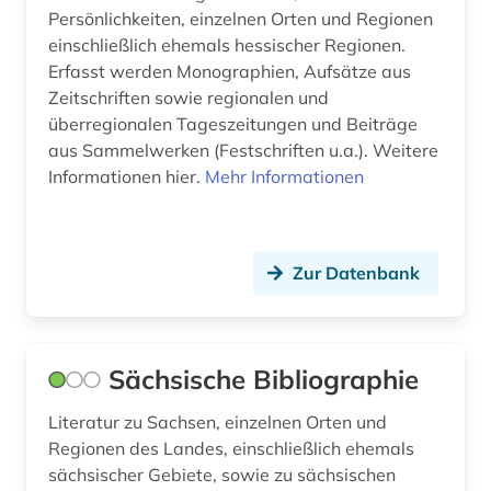
Persönlichkeiten, einzelnen Orten und Regionen
juden (1)
einschließlich ehemals hessischer Regionen.
Erfasst werden Monographien, Aufsätze aus
judentum (1)
Zeitschriften sowie regionalen und
überregionalen Tageszeitungen und Beiträge
judenverfolgung (1)
aus Sammelwerken (Festschriften u.a.). Weitere
jugoslawien (1)
Informationen hier.
Mehr Informationen
kanada (4)
kanarische inseln (1)
Zur Datenbank
kanton freiburg (1)
karlsruhe (1)
Sächsische Bibliographie
katalog (45)
Literatur zu Sachsen, einzelnen Orten und
katalonien (1)
Regionen des Landes, einschließlich ehemals
sächsischer Gebiete, sowie zu sächsischen
kirchenarchiv (1)