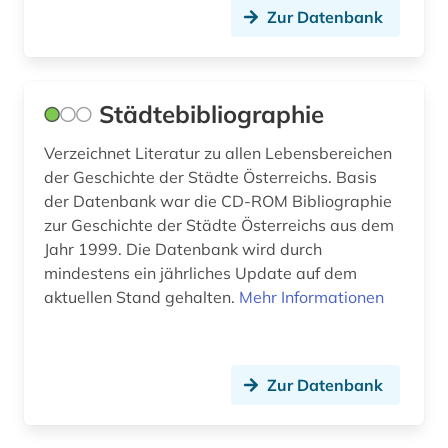
Zur Datenbank
mittelfranken (1)
montenegro (2)
Städtebibliographie
mundartliteratur (1)
Verzeichnet Literatur zu allen Lebensbereichen
musik (2)
der Geschichte der Städte Österreichs. Basis
musikalien (1)
der Datenbank war die CD-ROM Bibliographie
zur Geschichte der Städte Österreichs aus dem
musikaufnahme (1)
Jahr 1999. Die Datenbank wird durch
mindestens ein jährliches Update auf dem
musikschrifttum (1)
aktuellen Stand gehalten.
Mehr Informationen
musikwissenschaft (1)
münchen (1)
Zur Datenbank
münster (1)
naher osten (2)