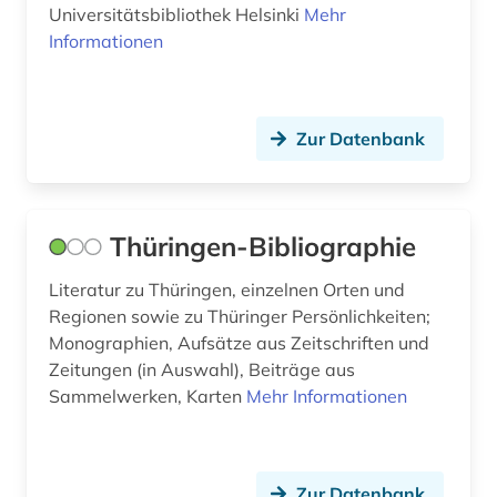
ostasienwissenschaft (1)
Universitätsbibliothek Helsinki
Mehr
Informationen
osteuropa (5)
osteuropa-studien (1)
ostwestfalen-lippe (1)
Zur Datenbank
pakistan (1)
paläontologie (1)
Thüringen-Bibliographie
patent (2)
Literatur zu Thüringen, einzelnen Orten und
Regionen sowie zu Thüringer Persönlichkeiten;
pazifikregion (1)
Monographien, Aufsätze aus Zeitschriften und
peru (1)
Zeitungen (in Auswahl), Beiträge aus
Sammelwerken, Karten
Mehr Informationen
pfalz (1)
pflichtexemplare (1)
Zur Datenbank