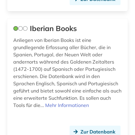
philippinen (1)
polarforschung (1)
polen (4)
Iberian Books
politik (1)
Anliegen von Iberian Books ist eine
grundlegende Erfassung aller Bücher, die in
politikwissenschaft (1)
Spanien, Portugal, der Neuen Welt oder
andernorts während des Goldenen Zeitalters
portugal (5)
(1472-1700) auf Spanisch oder Portugiesisch
portugiesisch (1)
erschienen. Die Datenbank wird in den
Sprachen Englisch, Spanisch und Portugiesisch
prosa (1)
geführt und bietet sowohl eine einfache als auch
eine erweiterte Suchfunktion. Es sollen auch
provinz norrbotten (1)
Tools für die...
Mehr Informationen
quellen (1)
quellensammlung (1)
Zur Datenbank