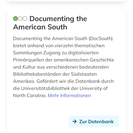
grundwasser (1)
Documenting the
grönland (1)
American South
gus (1)
Documenting the American South (DocSouth)
gälisch (1)
bietet anhand von vierzehn thematischen
Sammlungen Zugang zu digitalisierten
hamburg (2)
Primärquellen der amerikanischen Geschichte
und Kultur aus verschiedenen bedeutenden
handschrift (4)
Bibliotheksbeständen der Südstaaten
hawaii (1)
Amerikas. Gefördert wir die Datenbank durch
die Universitätsbibliothek der University of
hebräisch (1)
North Carolina.
Mehr Informationen
hessen (2)
hispanistik (5)
Zur Datenbank
hispanos (1)