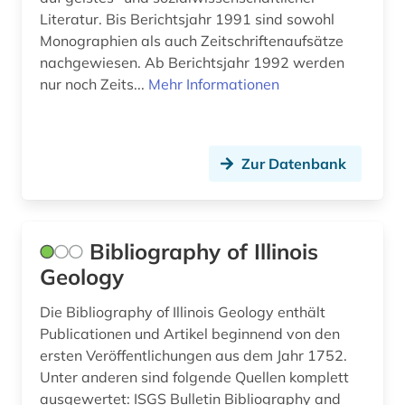
dänemark (2)
Makedonien (4)
Literatur. Bis Berichtsjahr 1991 sind sowohl
Monographien als auch Zeitschriftenaufsätze
elektronische bibliothek (3)
Mecklenburg-Vorpommern (4)
nachgewiesen. Ab Berichtsjahr 1992 werden
nur noch Zeits...
Mehr Informationen
elektronische publikation (1)
Mittelamerika (5)
elektronisches buch (1)
Moldawien (3)
england (3)
Zur Datenbank
Montenegro (5)
englisch (2)
Niederlande (6)
englisches sprachgebiet (6)
Niedersachsen (6)
Bibliography of Illinois
Geology
ennepe-ruhr-kreis (1)
Nordamerika (3)
estland (3)
Die Bibliography of Illinois Geology enthält
Nordrhein-Westfalen (8)
Publicationen und Artikel beginnend von den
fachdidaktik (6)
Norwegen (7)
ersten Veröffentlichungen aus dem Jahr 1752.
Unter anderen sind folgende Quellen komplett
fid finnisch-ugrische/uralische sprachen (1)
Oesterreich (10)
ausgewertet: ISGS Bulletin Bibliography and