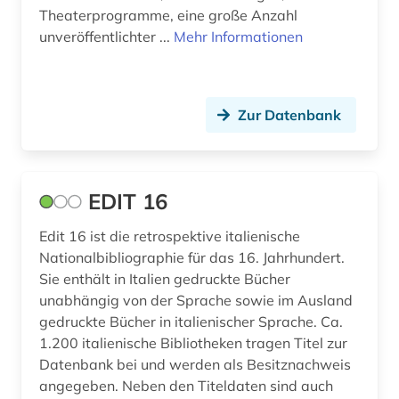
Theaterprogramme, eine große Anzahl
lituanistik (1)
unveröffentlichter ...
Mehr Informationen
lothringen (1)
lusitanistik (3)
Zur Datenbank
luxemburg (2)
län blekinge (1)
EDIT 16
län gävleborg (1)
Edit 16 ist die retrospektive italienische
län västerbotten (1)
Nationalbibliographie für das 16. Jahrhundert.
län västernorrland (1)
Sie enthält in Italien gedruckte Bücher
unabhängig von der Sprache sowie im Ausland
län östergötland (1)
gedruckte Bücher in italienischer Sprache. Ca.
1.200 italienische Bibliotheken tragen Titel zur
madrid (2)
Datenbank bei und werden als Besitznachweis
angegeben. Neben den Titeldaten sind auch
maghreb (1)