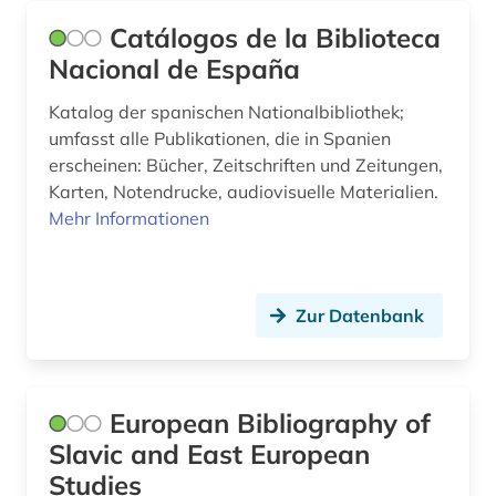
Catálogos de la Biblioteca
nationalbibliografie (44)
Nacional de España
nationalbibliothek (14)
Katalog der spanischen Nationalbibliothek;
nationale bibliotheek van nederland (1)
umfasst alle Publikationen, die in Spanien
erscheinen: Bücher, Zeitschriften und Zeitungen,
nationalsozialismus (1)
Karten, Notendrucke, audiovisuelle Materialien.
Mehr Informationen
natur (1)
naturwissenschaft (2)
naturwissenschaftler (1)
Zur Datenbank
nepal (1)
neuchatel (1)
European Bibliography of
neuseeland (2)
Slavic and East European
Studies
neuzeit (1)