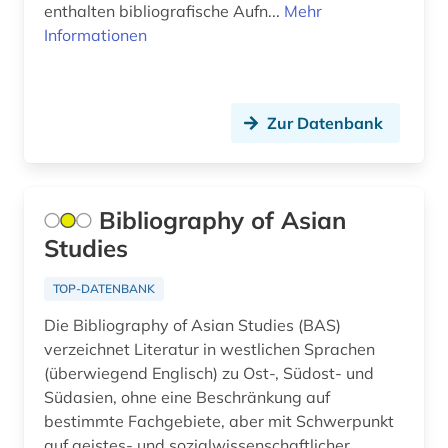
enthalten bibliografische Aufn...
delmenhorst (1)
Mehr
Island (1)
Informationen
den haag (1)
Israel (2)
deutscher sprachraum (1)
Italien (11)
Zur Datenbank
deutsches sprachgebiet (16)
Jugoslawien (4)
deutschland (27)
Kanada (6)
Bibliography of Asian
die deutsche bibliothek (1)
Korea (1)
Studies
digitalisierung (1)
Kroatien (4)
TOP-DATENBANK
dissertation (2)
Lettland (6)
Die Bibliography of Asian Studies (BAS)
druck (2)
Liechtenstein (1)
verzeichnet Literatur in westlichen Sprachen
(überwiegend Englisch) zu Ost-, Südost- und
druckschriften (1)
Litauen (6)
Südasien, ohne eine Beschränkung auf
bestimmte Fachgebiete, aber mit Schwerpunkt
druckwerk (28)
Luxemburg (1)
auf geistes- und sozialwissenschaftlicher