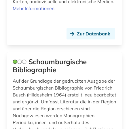
kulturdenkmal (1)
Karten, audiovisuelle und elektronische Medien.
Mehr Informationen
kulturerbe (1)
kulturwissenschaften (10)
Zur Datenbank
kungliga biblioteket stockholm.
roggebiblioteket (1)
kunst (5)
Schaumburgische
lagerstättenkunde (2)
Bibliographie
landesgeschichte (2)
Auf der Grundlage der gedruckten Ausgabe der
Schaumburgischen Bibliographie von Friedrich
landeskunde (35)
Busch (Hildesheim 1964) erstellt, neu bearbeitet
langspielplatte (1)
und ergänzt. Umfasst Literatur die in der Region
und über die Region erschienen sind.
lateinamerika (6)
Nachgewiesen werden Monographien,
Periodika, inner- und außerhalb des
lausanne (1)