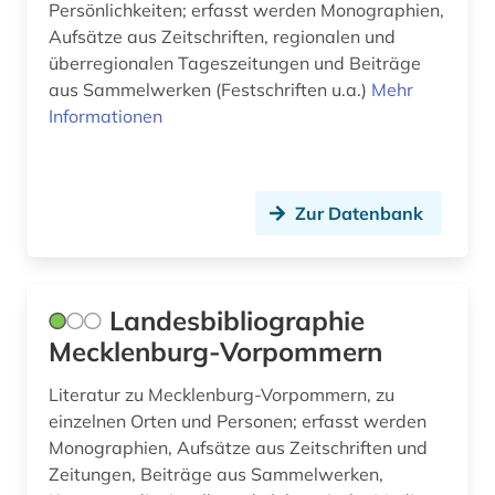
Persönlichkeiten; erfasst werden Monographien,
Aufsätze aus Zeitschriften, regionalen und
kolonialreich (1)
überregionalen Tageszeitungen und Beiträge
komposition (1)
aus Sammelwerken (Festschriften u.a.)
Mehr
Informationen
koninklijke bibliotheek (1)
korea (1)
Zur Datenbank
kosovo (1)
kreis lippe (1)
kriegsgeschichte (1)
Landesbibliographie
Mecklenburg-Vorpommern
krleza (1)
Literatur zu Mecklenburg-Vorpommern, zu
kroatien (2)
einzelnen Orten und Personen; erfasst werden
Monographien, Aufsätze aus Zeitschriften und
kultur (5)
Zeitungen, Beiträge aus Sammelwerken,