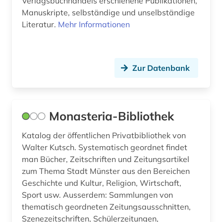
Verlagsbuchhandels erschienene Publikationen,
lettland (4)
Manuskripte, selbständige und unselbständige
Literatur.
Mehr Informationen
lexikon (1)
libanon (1)
Zur Datenbank
lied (1)
lieferbares buch (1)
lima (1)
Monasteria-Bibliothek
linköping (1)
Katalog der öffentlichen Privatbibliothek von
Walter Kutsch. Systematisch geordnet findet
litauen (3)
man Bücher, Zeitschriften und Zeitungsartikel
zum Thema Stadt Münster aus den Bereichen
literatur (8)
Geschichte und Kultur, Religion, Wirtschaft,
literaturen und kulturen (1)
Sport usw. Ausserdem: Sammlungen von
thematisch geordneten Zeitungsausschnitten,
literaturwissenschaft (13)
Szenezeitschriften, Schülerzeitungen,