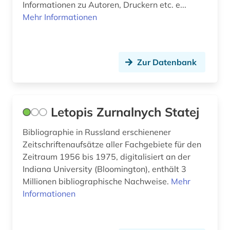
Informationen zu Autoren, Druckern etc. e...
makedonien (1)
Mehr Informationen
malediven (1)
manuskripte (1)
Zur Datenbank
marburg <lahn> (1)
mecklenburg (1)
Letopis Zurnalnych Statej
mecklenburg-vorpommern (2)
Bibliographie in Russland erschienener
medienwissenschaft (8)
Zeitschriftenaufsätze aller Fachgebiete für den
Zeitraum 1956 bis 1975, digitalisiert an der
mexiko (1)
Indiana University (Bloomington), enthält 3
Millionen bibliographische Nachweise.
Mehr
mexiko (1)
Informationen
mittelalter (2)
mittelamerika (1)