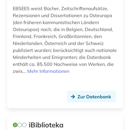
EBSEES weist Bücher, Zeitschriftenaufsätze,
ngor-kloster (1)
Rezensionen und Dissertationen zu Osteuropa
(den früheren kommunistischen Ländern
niederdeutsch (1)
Osteuropas) nach, die in Belgien, Deutschland,
niederlande (7)
Finnland, Frankreich, Großbritannien, den
Niederlanden, Österreich und der Schweiz
niederlandistik (2)
publiziert wurden; berücksichtigt auch nationale
Minderheiten und Emigranten; die Datenbank
niedersachsen (1)
enthält ca. 85.500 Nachweise von Werken, die
niederösterreich (2)
zwis...
Mehr Informationen
nordafrika (2)
nordamerika (1)
Zur Datenbank
nordirland (1)
nordkorea (1)
iBiblioteka
nordrhein-westfalen (4)