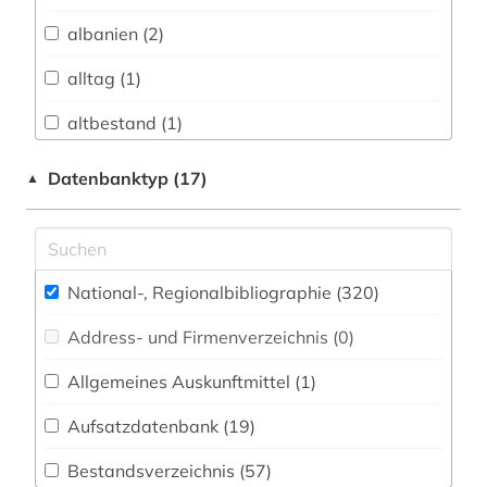
Biologie, Biotechnologie (1)
albanien (2)
Buch- und Bibliothekswesen,
Informationswissenschaft (11)
alltag (1)
Chemie und Pharmazie (0)
altbestand (1)
Elektrotechnik, Elektronik, Nachrichtentechnik
altes buch (1)
Datenbanktyp (17)
▲
(0)
archiv (1)
Energietechnik (0)
archive (1)
Ethnologie (9)
National-, Regionalbibliographie (320
)
archivierung (1)
Geographie (13)
Address- und Firmenverzeichnis (0
)
argentinien (1)
Geowissenschaften (5)
Allgemeines Auskunftmittel (1
)
artikelsuche (1)
Germanistik. Niederlandistik. Skandinavistik
(20)
Aufsatzdatenbank (19
)
asien (2)
Geschichte (62)
Bestandsverzeichnis (57
)
audiovisuelle medien (1)