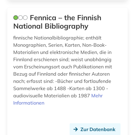
historische landeskunde (1)
Fennica – the Finnish
hochschulschrift (2)
National Bibliography
iberische halbinsel (1)
finnische Nationalbibliographie; enthält
Monographien, Serien, Karten, Non-Book-
iberoromanisch (1)
Materialien und elektronische Medien, die in
iberoromanistik (4)
Finnland erschienen sind; weist unabhängig
vom Erscheinungsort auch Publikationen mit
indien (1)
Bezug auf Finnland oder finnischer Autoren
nach; erfasst sind: -Bücher und fortlaufende
inkunabel (1)
Sammelwerke ab 1488 -Karten ab 1300 -
interdisziplinäre forschung (1)
audiovisuelle Materialien ab 1987
Mehr
Informationen
interview (1)
inventar (1)
Zur Datenbank
irland (6)