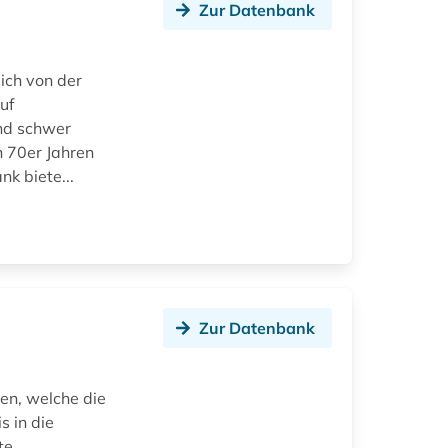
Zur Datenbank
ich von der
uf
and schwer
n 70er Jahren
k biete...
Zur Datenbank
ten, welche die
s in die
te