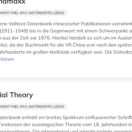
inamaxx
EIT FREI, DFG-GEFÖRDERTE LIZENZ
ne Volltext-Datenbank chinesischer Publikationen vornehml
 (1911-1949) bis in die Gegenwart mit einem Schwerpunkt a
n aus der Zeit vor 1976. Hierbei handelt es sich um im Ausl
itel, da der Buchmarkt für die VR China erst nach den späte
Jahrhunderts im großen Maßstab verfügbar war. Die Datenban
tionen
ial Theory
EIT FREI, DFG-GEFÖRDERTE LIZENZ
atenbank enthält ein breites Spektrum einflussreicher Schrif
Tendenzen der soziologischen Theorie vom 18. Jahrhundert bi
präsentieren. Die international und interdisziplinär angeleg