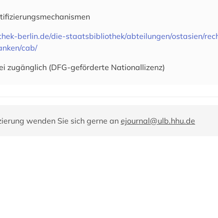
tifizierungsmechanismen
othek-berlin.de/die-staatsbibliothek/abteilungen/ostasien/re
anken/cab/
ei zugänglich (DFG-geförderte Nationallizenz)
zierung wenden Sie sich gerne an
ejournal@ulb.hhu.de