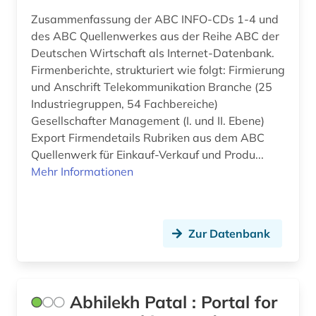
beschäftigungspolitik (1)
Zusammenfassung der ABC INFO-CDs 1-4 und
Mecklenburg-Vorpommern (2)
des ABC Quellenwerkes aus der Reihe ABC der
bestand (1)
Mittelamerika (3)
Deutschen Wirtschaft als Internet-Datenbank.
Firmenberichte, strukturiert wie folgt: Firmierung
betrieb (2)
Moldawien (1)
und Anschrift Telekommunikation Branche (25
Industriegruppen, 54 Fachbereiche)
betriebliches informationssystem (1)
Montenegro (1)
Gesellschafter Management (I. und II. Ebene)
betriebsdaten (2)
Niederlande (2)
Export Firmendetails Rubriken aus dem ABC
Quellenwerk für Einkauf-Verkauf und Produ...
betriebsrat (1)
Niedersachsen (1)
Mehr Informationen
betriebssicherheit (2)
Nordamerika (1)
betriebssicherheitsverordnung (1)
Nordrhein-Westfalen (2)
Zur Datenbank
betriebssystem (1)
Oesterreich (13)
betriebswirtschaft (2)
Ostasien (1)
Abhilekh Patal : Portal for
betriebswirtschaftslehre (4)
Osteuropa (5)