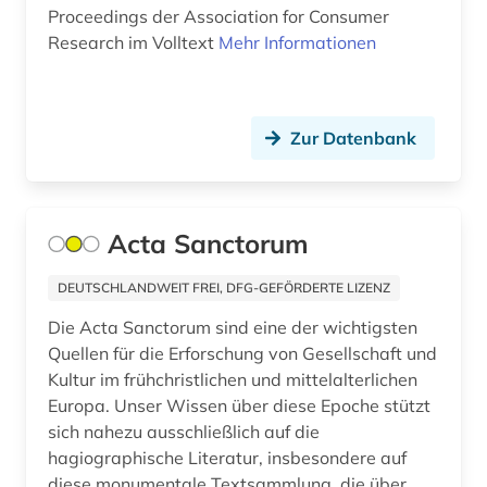
Proceedings der Association for Consumer
briefsammlung (1)
Research im Volltext
Mehr Informationen
browser (1)
brüssel (1)
Zur Datenbank
business (1)
börse (3)
Acta Sanctorum
börseninformation (2)
DEUTSCHLANDWEIT FREI, DFG-GEFÖRDERTE LIZENZ
börsennotierte unternehmen (1)
Die Acta Sanctorum sind eine der wichtigsten
Quellen für die Erforschung von Gesellschaft und
bündnerromanisch (1)
Kultur im frühchristlichen und mittelalterlichen
bürgerrechtsbewegung (1)
Europa. Unser Wissen über diese Epoche stützt
sich nahezu ausschließlich auf die
bürokratie (1)
hagiographische Literatur, insbesondere auf
diese monumentale Textsammlung, die über