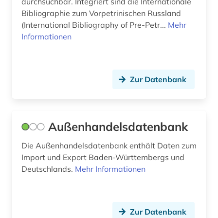
durchsuchbar. Integriert sind die Internationale
gesundheitsindikator (4)
Bibliographie zum Vorpetrinischen Russland
(International Bibliography of Pre-Petr...
Mehr
gesundheitsstatistik (2)
Informationen
gesundheitswesen (2)
gesundheitswissenschaften (1)
Zur Datenbank
gesundheitsökonomie (1)
gewerbeförderung (1)
Außenhandelsdatenbank
gewerbliche schutzrechte (3)
Die Außenhandelsdatenbank enthält Daten zum
gewerblicher rechtsschutz (4)
Import und Export Baden-Württembergs und
Deutschlands.
Mehr Informationen
gewerkschaften (1)
globale wertschöpfungskette (1)
globales lernen (1)
Zur Datenbank