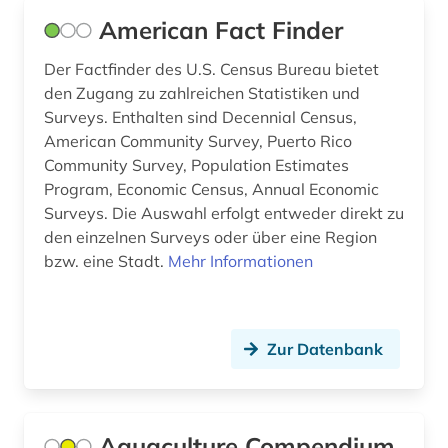
financial times (1)
American Fact Finder
finanzdaten (1)
Der Factfinder des U.S. Census Bureau bietet
finanzdienstleistung (1)
den Zugang zu zahlreichen Statistiken und
Surveys. Enthalten sind Decennial Census,
finanzen (1)
American Community Survey, Puerto Rico
Community Survey, Population Estimates
finanzgeschichte (1)
Program, Economic Census, Annual Economic
finanzinformationssystem (1)
Surveys. Die Auswahl erfolgt entweder direkt zu
den einzelnen Surveys oder über eine Region
finanzintermediär (1)
bzw. eine Stadt.
Mehr Informationen
finanzkennzahlen (1)
finanzmarkt (1)
Zur Datenbank
finanzmarktdaten (1)
finanzpolitik (1)
Aquaculture Compendium