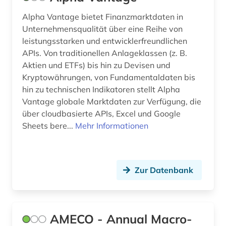
europäischer wirtschafts- und
Alpha Vantage bietet Finanzmarktdaten in
sozialausschuss (1)
Unternehmensqualität über eine Reihe von
europäisches schrifttum (2)
leistungsstarken und entwicklerfreundlichen
APIs. Von traditionellen Anlageklassen (z. B.
europäisches schriftum (1)
Aktien und ETFs) bis hin zu Devisen und
Kryptowährungen, von Fundamentaldaten bis
evaluation (1)
hin zu technischen Indikatoren stellt Alpha
Vantage globale Marktdaten zur Verfügung, die
export (4)
über cloudbasierte APIs, Excel und Google
f&amp;e (1)
Sheets bere...
Mehr Informationen
fachinformationsdienst (1)
fachkraft (1)
Zur Datenbank
facility management (1)
fallgruppenpflege (1)
AMECO - Annual Macro-
fallpauschale (1)