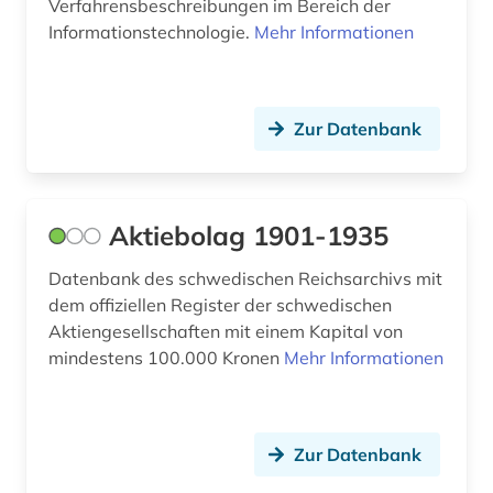
Verfahrensbeschreibungen im Bereich der
einkommensverteilung (1)
Informationstechnologie.
Mehr Informationen
einwanderung (1)
eisenbahn (1)
Zur Datenbank
electronic commerce (1)
elektrizität (1)
Aktiebolag 1901-1935
elektrizitätsmarkt (1)
Datenbank des schwedischen Reichsarchivs mit
elektronische zeitschrift (12)
dem offiziellen Register der schwedischen
elektronische zeitung (1)
Aktiengesellschaften mit einem Kapital von
mindestens 100.000 Kronen
Mehr Informationen
elektronisches buch (30)
elektrotechnik (1)
Zur Datenbank
empfehlung (1)