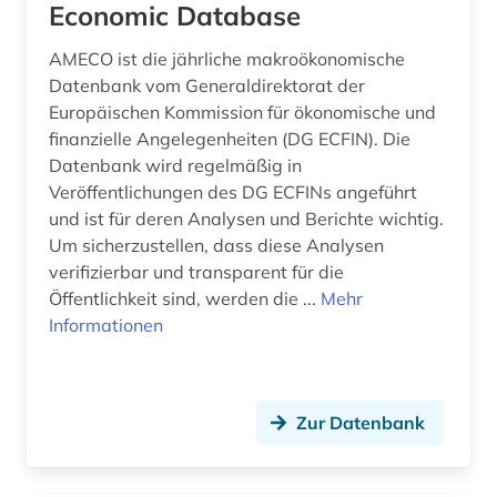
Economic Database
fallstudiensammlung (1)
AMECO ist die jährliche makroökonomische
Datenbank vom Generaldirektorat der
familienunternehmen (1)
Europäischen Kommission für ökonomische und
feminismus (1)
finanzielle Angelegenheiten (DG ECFIN). Die
Datenbank wird regelmäßig in
fernerkundung (1)
Veröffentlichungen des DG ECFINs angeführt
und ist für deren Analysen und Berichte wichtig.
festschriften (1)
Um sicherzustellen, dass diese Analysen
verifizierbar und transparent für die
fid benelux (1)
Öffentlichkeit sind, werden die ...
Mehr
fid ost-, ostmittel- und südosteuropa (2)
Informationen
filmwissenschaft (1)
finance (2)
Zur Datenbank
financial flows (1)