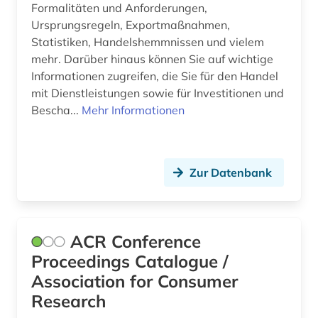
Formalitäten und Anforderungen,
Ursprungsregeln, Exportmaßnahmen,
bodenrecht (1)
Statistiken, Handelshemmnissen und vielem
botanik (1)
mehr. Darüber hinaus können Sie auf wichtige
Informationen zugreifen, die Sie für den Handel
branche (3)
mit Dienstleistungen sowie für Investitionen und
Bescha...
Mehr Informationen
branchenberichte (1)
branchendaten (1)
branchenprofil (1)
Zur Datenbank
brandenburg (1)
brandschutz (1)
ACR Conference
Proceedings Catalogue /
braunkohle (1)
Association for Consumer
brief (1)
Research
briefkastengesellschaft (1)