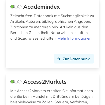
Academindex
bildungschancen (2)
Suedostasien (1)
Zeitschriften-Datenbank mit Suchmöglichkeit zu
bildungsfinanzierung (1)
Suedosteuropa (1)
Artikeln, Autoren, bibliographischen Angaben,
bildungsforschung (2)
Zitationen zu mehreren Mio. Artikeln aus den
Tschechische Republik (3)
Bereichen Gesundheit, Naturwissenschaften
bildungsinvestition (2)
Tuerkei (1)
und Sozialwissenschaften.
Mehr Informationen
bildungspolitik (1)
USA (13)
biografin (1)
Ukraine (1)
Zur Datenbank
biographie (2)
Ungarn (1)
biologie (1)
Zypern (1)
Access2Markets
biowissenschaften (1)
Mit Access2Markets erhalten Sie Informationen,
bodennutzung (1)
die Sie beim Handel mit Drittländern benötigen,
beispielsweise zu Zöllen, Steuern, Verfahren,
bodenpolitik (1)