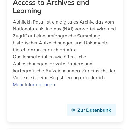
Access to Archives and
bevölkerung (2)
Learning
Ostmitteleuropa (1)
bevölkerungsentwicklung (1)
Polen (2)
Abhilekh Patal ist ein digitales Archiv, das vom
Nationalarchiv Indiens (NAI) verwaltet wird und
bevölkerungsforschung (1)
Rumänien (1)
Zugriff auf eine umfangreiche Sammlung
historischer Aufzeichnungen und Dokumente
bevölkerungsstatistik (7)
Russland, Sowjetunion (5)
bietet, darunter auch primäre
bibliografie (4)
Quellenmaterialien wie öffentliche
Schweden (1)
Aufzeichnungen, private Papiere und
bibliographie (3)
Schweiz (10)
kartografische Aufzeichnungen. Zur Einsicht der
Volltexte ist eine Registrierung erforderlich.
bibliometrie (1)
Serbien (1)
Mehr Informationen
bilanz (3)
Slowakei (2)
bilanzen (1)
Slowenien (1)
Zur Datenbank
bilanzrecht (2)
Suedamerika (6)
bildung (4)
Suedasien (2)