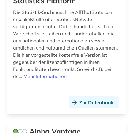
Statistics Platform
ernährung (2)
Die Statistik-Suchmaschine AllThatStats.com
estland (1)
erschließt alle über StatistikNetz.de
verfügbaren Inhalte. Dabei handelt es sich um
eth zürich (1)
Wirtschaftszeitreihen und Ländertabellen, die
aus nationalen und internationalen sowie
ethnologie (1)
amtlichen und halbamtlichen Quellen stammen.
eu (2)
Die hier vorgestellte kostenfreie Version ist
gegenüber der lizenzpflichtigen in ihren
eu-staaten (1)
Funktionalitäten beschränkt. So wird z.B. bei
de...
Mehr Informationen
europa (10)
european trade union institute (1)
european university institute (1)
Zur Datenbank
europäische union (27)
europäische zentralbank (1)
Alpha Vantage