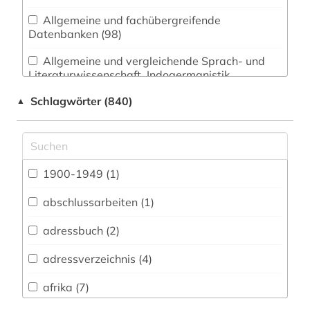
Allgemeine und fachübergreifende
Datenbanken (98)
Allgemeine und vergleichende Sprach- und
Literaturwissenschaft. Indogermanistik.
Außereuropäische Sprachen und Literaturen (16)
Schlagwörter (840)
▲
Anglistik. Amerikanistik (9)
Archäologie (8)
Architektur, Bauingenieur- und
1900-1949 (1)
Vermessungswesen (15)
abschlussarbeiten (1)
Biologie, Biotechnologie (18)
adressbuch (2)
Buch- und Bibliothekswesen,
Informationswissenschaft (5)
adressverzeichnis (4)
Chemie und Pharmazie (16)
afrika (7)