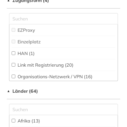
Zugangsform (4)
▲
arbeitsmedizin (1)
Pädagogik (29)
arbeitsproduktivität (3)
Philosophie (19)
arbeitsrecht (1)
EZProxy
Physik (12)
arbeitsschutz (1)
Einzelplatz
Politologie (99)
arbeitssicherheit (1)
HAN (1)
Psychologie (21)
architektur (1)
Link mit Registrierung (20)
Rechtswissenschaft (62)
archiv (3)
Organisations-Netzwerk / VPN (16)
Rheinland (NRW) (1)
archäologie (1)
Shibboleth (1)
Länder (64)
▲
Romanistik (10)
armut (2)
Zugriff vor Ort
Sammlung E-Books (27)
armutspolitik (1)
Slavistik (5)
arzneimittelmarkt (1)
Afrika (13)
Soziologie (120)