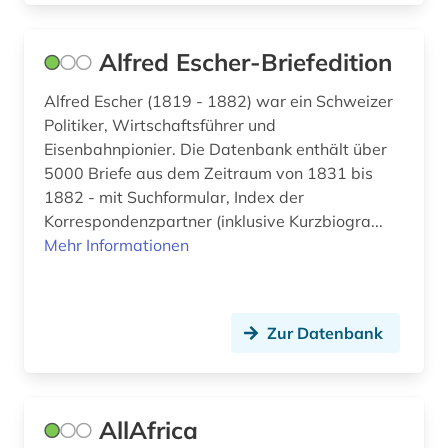
empirische sozialforschung (1)
energie (4)
Alfred Escher-Briefedition
energieeffizienz (1)
Alfred Escher (1819 - 1882) war ein Schweizer
Politiker, Wirtschaftsführer und
energiemarkt (2)
Eisenbahnpionier. Die Datenbank enthält über
5000 Briefe aus dem Zeitraum von 1831 bis
energiepolitik (1)
1882 - mit Suchformular, Index der
energieressourcen und -politik (1)
Korrespondenzpartner (inklusive Kurzbiogra...
Mehr Informationen
energieversorgung (2)
engagement (1)
Zur Datenbank
englisch (5)
entgeltsystem (1)
enthüllungsjournalismus (1)
AllAfrica