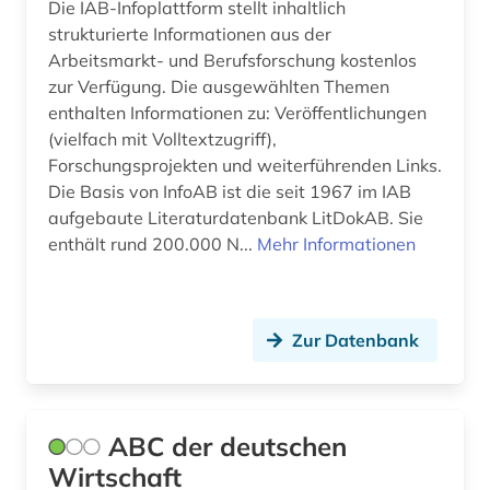
Die IAB-Infoplattform stellt inhaltlich
bayerische motoren-werke (1)
Italien (1)
strukturierte Informationen aus der
Arbeitsmarkt- und Berufsforschung kostenlos
bayern (5)
Japan (5)
zur Verfügung. Die ausgewählten Themen
enthalten Informationen zu: Veröffentlichungen
belgien (7)
Jugoslawien (1)
(vielfach mit Volltextzugriff),
bergbau (3)
Korea (1)
Forschungsprojekten und weiterführenden Links.
Die Basis von InfoAB ist die seit 1967 im IAB
bergbaustatistik (2)
Kroatien (1)
aufgebaute Literaturdatenbank LitDokAB. Sie
enthält rund 200.000 N...
Mehr Informationen
berlin (2)
Lettland (1)
beruf (1)
Liechtenstein (2)
berufsbildung (1)
Zur Datenbank
Litauen (1)
berufsforschung (1)
Luxemburg (1)
beschaffung (1)
Makedonien (1)
ABC der deutschen
Wirtschaft
beschäftigung (1)
Malta (1)