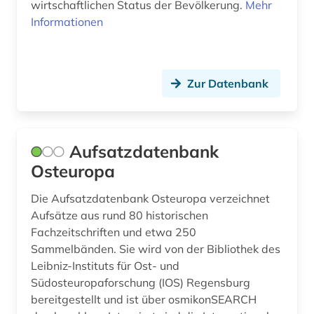
wirtschaftlichen Status der Bevölkerung.
Mehr
geschlecht (1)
Informationen
geschlechterforschung (2)
geschmacksmuster (2)
Zur Datenbank
geschmacksmusterrecherche (2)
geschmacksmusterrecht (1)
Aufsatzdatenbank
geschäftsberichte (1)
Osteuropa
gesellschaft (5)
Die Aufsatzdatenbank Osteuropa verzeichnet
gesellschaftswissenschaften (1)
Aufsätze aus rund 80 historischen
Fachzeitschriften und etwa 250
gesetzgebungsprozess (1)
Sammelbänden. Sie wird von der Bibliothek des
Leibniz-Instituts für Ost- und
gesundheit (5)
Südosteuropaforschung (IOS) Regensburg
bereitgestellt und ist über osmikonSEARCH
gesundheitsberichterstattung (1)