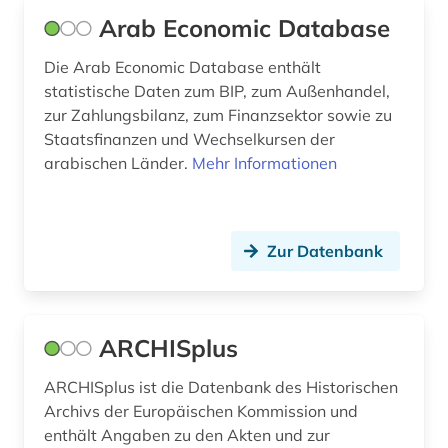
fischzucht (1)
Arab Economic Database
forschung (2)
Die Arab Economic Database enthält
forschungsdaten (8)
statistische Daten zum BIP, zum Außenhandel,
zur Zahlungsbilanz, zum Finanzsektor sowie zu
forschungsdatenmanagement (2)
Staatsfinanzen und Wechselkursen der
arabischen Länder.
Mehr Informationen
forschungsdatenrepositorium (1)
forschungsdatenzentrum (1)
Zur Datenbank
forstwirtschaft (1)
frankreich (1)
französisch (2)
ARCHISplus
frau (1)
ARCHISplus ist die Datenbank des Historischen
Archivs der Europäischen Kommission und
frauenforschung (1)
enthält Angaben zu den Akten und zur