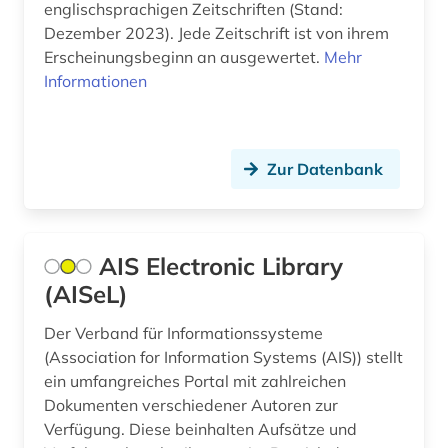
englischsprachigen Zeitschriften (Stand:
dritte welt (1)
Dezember 2023). Jede Zeitschrift ist von ihrem
Erscheinungsbeginn an ausgewertet.
Mehr
earnings calls transkripte (1)
Informationen
economic and social commission for asia and
the pacific (1)
economics (1)
Zur Datenbank
economy (1)
eg (1)
AIS Electronic Library
(AISeL)
eigentum (1)
einbruchsicherung (1)
Der Verband für Informationssysteme
(Association for Information Systems (AIS)) stellt
einkommen (1)
ein umfangreiches Portal mit zahlreichen
Dokumenten verschiedener Autoren zur
einkommenssteuer (1)
Verfügung. Diese beinhalten Aufsätze und