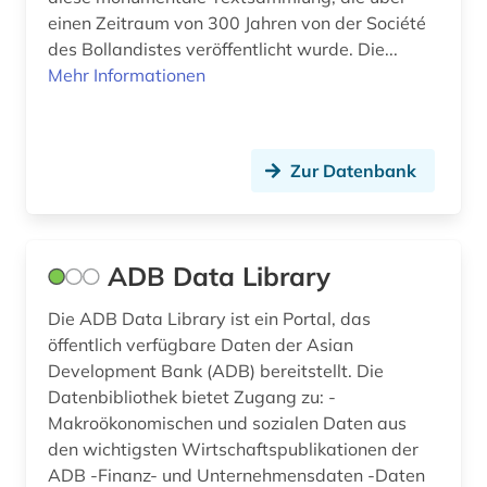
charles (1809-1882) (1)
einen Zeitraum von 300 Jahren von der Société
chemie (13)
des Bollandistes veröffentlicht wurde. Die...
Mehr Informationen
chile (1)
china (2)
Zur Datenbank
codierung (1)
comesa-staaten (1)
commonwealth (1)
ADB Data Library
community currency (1)
Die ADB Data Library ist ein Portal, das
öffentlich verfügbare Daten der Asian
computersicherheit (1)
Development Bank (ADB) bereitstellt. Die
Datenbibliothek bietet Zugang zu: -
corporate-governence-daten (1)
Makroökonomischen und sozialen Daten aus
coworking (1)
den wichtigsten Wirtschaftspublikationen der
ADB -Finanz- und Unternehmensdaten -Daten