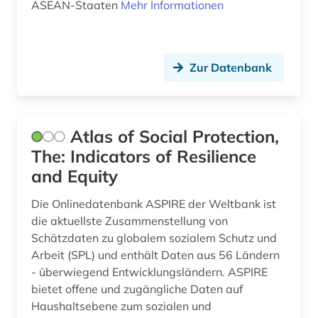
ASEAN-Staaten
Mehr Informationen
genossenschaft (1)
genossenschaften (1)
Zur Datenbank
genossenschaftsregister (1)
geodaten (1)
geographie (3)
Atlas of Social Protection,
The: Indicators of Resilience
geschichte (13)
and Equity
geschichte 1800 -2000 (1)
Die Onlinedatenbank ASPIRE der Weltbank ist
geschichte 1800-1930 (1)
die aktuellste Zusammenstellung von
Schätzdaten zu globalem sozialem Schutz und
geschichte 1955-1965 (1)
Arbeit (SPL) und enthält Daten aus 56 Ländern
- überwiegend Entwicklungsländern. ASPIRE
geschichte der naturwissenschaften (1)
bietet offene und zugängliche Daten auf
geschichtswissenschaft (1)
Haushaltsebene zum sozialen und