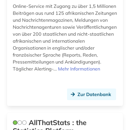
entscheidungsträger (1)
Online-Service mit Zugang zu über 1,5 Millionen
Beiträgen aus rund 125 afrikanischen Zeitungen
entwicklung (6)
und Nachrichtenmagazinen, Meldungen von
Nachrichtenagenturen sowie Veröffentlichungen
entwicklungsforschung (4)
von über 200 staatlichen und nicht-staatlichen
entwicklungshilfe (3)
afrikanischen und internationalen
Organisationen in englischer und/oder
entwicklungsländer (6)
französischer Sprache (Reports, Reden,
Pressemitteilungen und Ankündigungen).
entwicklungspolitik (11)
Täglicher Alerting-...
Mehr Informationen
entwicklungstheorie (1)
entwicklungszusammenarbeit (2)
Zur Datenbank
entwicklungsökonomie (1)
entwicklunsindikator (1)
AllThatStats : the
enzyklopädie (2)