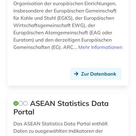
Organisation der europäischen Einrichtungen,
freiheit (1)
insbesondere der Europäischen Gemeinschaft
fremdenverkehrsrecht (1)
für Kohle und Stahl (EGKS), der Europäischen
Wirtschaftsgemeinschaft EWG), der
friedenspolitik (1)
Europäischen Atomgemeinschaft (EAG oder
Euratom) und den derzeitigen Europäischen
fusion (1)
Gemeinschaften (EG). ARC...
Mehr Informationen
förderprogramm (1)
förderung erneuerbarer energien (1)
Zur Datenbank
führungskraft (1)
geisteswissenschaften (10)
ASEAN Statistics Data
geistiges eigentum (1)
Portal
geldwäsche (1)
Das ASEAN Statistics Data Portal enthält
gender (1)
Daten zu ausgewählten Indikatoren der