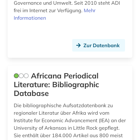
Governance und Umwelt. Seit 2010 steht ADI
deutscher einwanderer (1)
frei im Internet zur Verfügung.
Mehr
Informationen
deutschland (19)
deutschland. finanzministerium (1)
Zur Datenbank
deutschsprachige gemeinschaft belgien (2)
deutschsprachiger raum (1)
devisen (1)
Africana Periodical
Literature: Bibliographic
dienstleistung (4)
Database
dienstleistungsanbieter (1)
Die bibliographische Aufsatzdatenbank zu
digitalisierung (2)
regionaler Literatur über Afrika wird vom
Institute for Economic Advancement (IEA) an der
dokumentenserver (4)
University of Arkansas in Little Rock gepflegt.
Sie enthält über 184.000 Artikel aus 800 meist
doppelbesteuerung (1)