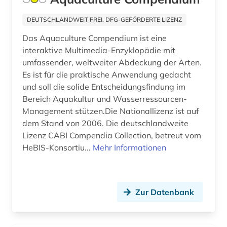
finanzstatistik (7)
DEUTSCHLANDWEIT FREI, DFG-GEFÖRDERTE LIZENZ
finanzwirtschaft (7)
Das Aquaculture Compendium ist eine
finanzwissenschaft (1)
interaktive Multimedia-Enzyklopädie mit
umfassender, weltweiter Abdeckung der Arten.
findbuch (2)
Es ist für die praktische Anwendung gedacht
firma (7)
und soll die solide Entscheidungsfindung im
Bereich Aquakultur und Wasserressourcen-
firmenadressen (1)
Management stützen.Die Nationallizenz ist auf
dem Stand von 2006. Die deutschlandweite
firmendaten (4)
Lizenz CABI Compendia Collection, betreut vom
HeBIS-Konsortiu...
Mehr Informationen
firmenhandbuch (1)
firmenkontaktdaten (1)
fische (1)
Zur Datenbank
fischerei (1)