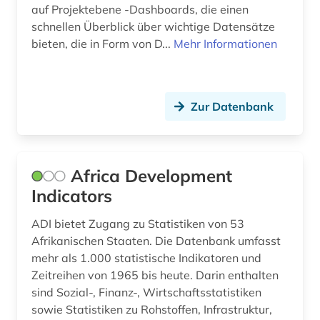
cusip-identifier (1)
auf Projektebene -Dashboards, die einen
schnellen Überblick über wichtige Datensätze
darwin, charles | naturwissenschaftler;
bieten, die in Form von D...
Mehr Informationen
biologe; geologe (1)
daten (3)
datenaustausch (1)
Zur Datenbank
datenbank genesis (1)
datensammlung (2)
Africa Development
demographie (8)
Indicators
design (2)
ADI bietet Zugang zu Statistiken von 53
Afrikanischen Staaten. Die Datenbank umfasst
designschutz (2)
mehr als 1.000 statistische Indikatoren und
Zeitreihen von 1965 bis heute. Darin enthalten
desktop-publishing (1)
sind Sozial-, Finanz-, Wirtschaftsstatistiken
deutsche bundesbank (1)
sowie Statistiken zu Rohstoffen, Infrastruktur,