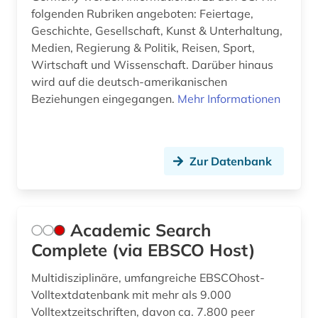
folgenden Rubriken angeboten: Feiertage,
bibliografie 1945 (1)
Geschichte, Gesellschaft, Kunst & Unterhaltung,
Medien, Regierung & Politik, Reisen, Sport,
bibliographie (16)
Wirtschaft und Wissenschaft. Darüber hinaus
wird auf die deutsch-amerikanischen
bibliometrie (1)
Beziehungen eingegangen.
Mehr Informationen
bibliotheksbestand (1)
bibliothekskatalog (2)
Zur Datenbank
bibliothekskatalog plus (1)
biblische studien (1)
Academic Search
bilanz (1)
Complete (via EBSCO Host)
bilddatenbank (1)
Multidisziplinäre, umfangreiche EBSCOhost-
bildung (7)
Volltextdatenbank mit mehr als 9.000
Volltextzeitschriften, davon ca. 7.800 peer
bildungsforschung (1)