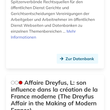
Spitzenverbände Rechtsquellen für den
christliche ethik (1)
öffentlichen Dienst Gerichte und
Gerichtsentscheidungen Vereinigungen der
chronik (1)
Arbeitgeber und Arbeitnehmer im öffentlichen
Dienst Webseiten und Datenbanken zu
comic (2)
einzelnen Themenbereichen ...
Mehr
Informationen
commonwealth (10)
community currency (1)
congress (3)
Zur Datenbank
corona (1)
costa rica (2)
Affaire Dreyfus, L: son
covid (1)
influence dans la création de la
France moderne (The Dreyfus
covid-19 (1)
Affair in the Making of Modern
cyberkriminalität (1)