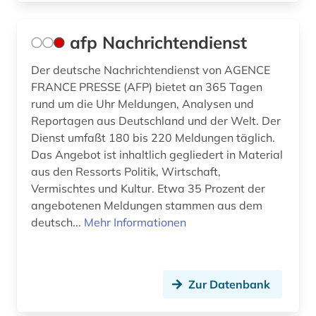
diplomatische beziehungen (2)
afp Nachrichtendienst
diplomatische vertretung (2)
Der deutsche Nachrichtendienst von AGENCE
discovery system (1)
FRANCE PRESSE (AFP) bietet an 365 Tagen
diskriminierung (1)
rund um die Uhr Meldungen, Analysen und
Reportagen aus Deutschland und der Welt. Der
diskussion (1)
Dienst umfaßt 180 bis 220 Meldungen täglich.
Das Angebot ist inhaltlich gegliedert in Material
dissens (1)
aus den Ressorts Politik, Wirtschaft,
dissertation (2)
Vermischtes und Kultur. Etwa 35 Prozent der
angebotenen Meldungen stammen aus dem
dokument (2)
deutsch...
Mehr Informationen
dokumentation (7)
dokumente (1)
Zur Datenbank
dokumentenserver (2)