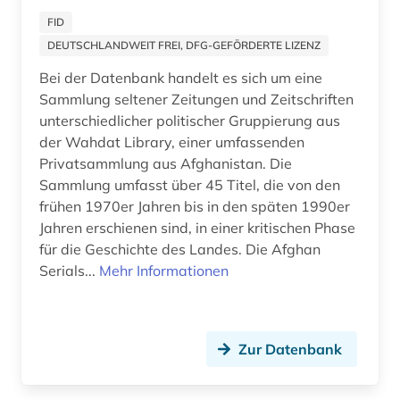
deutschland (bundesrepublik). statistisches
FID
bundesamt (1)
DEUTSCHLANDWEIT FREI, DFG-GEFÖRDERTE LIZENZ
deutschland (ddr) (5)
Bei der Datenbank handelt es sich um eine
Sammlung seltener Zeitungen und Zeitschriften
deutschland (ddr). ministerium für
staatssicherheit (1)
unterschiedlicher politischer Gruppierung aus
der Wahdat Library, einer umfassenden
deutschland <bundesrepublik> (1)
Privatsammlung aus Afghanistan. Die
Sammlung umfasst über 45 Titel, die von den
deutschland <ddr> (1)
frühen 1970er Jahren bis in den späten 1990er
Jahren erschienen sind, in einer kritischen Phase
deutschland <deutsches reich> (1)
für die Geschichte des Landes. Die Afghan
deutschland <sowjetische zone> (1)
Serials...
Mehr Informationen
deutschland bundestag (2)
deutschland statistik (1)
Zur Datenbank
deutschland. bundesrat (1)