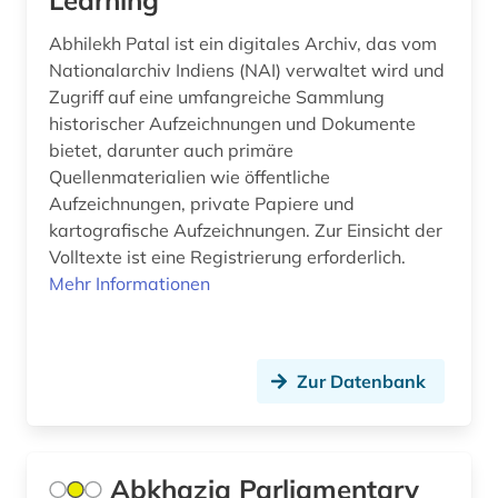
Learning
wissenschaft und kunst (1)
Abhilekh Patal ist ein digitales Archiv, das vom
behörde (20)
Nationalarchiv Indiens (NAI) verwaltet wird und
Zugriff auf eine umfangreiche Sammlung
beitrittsstaaten (1)
historischer Aufzeichnungen und Dokumente
bekämpfung (1)
bietet, darunter auch primäre
Quellenmaterialien wie öffentliche
belarus (4)
Aufzeichnungen, private Papiere und
kartografische Aufzeichnungen. Zur Einsicht der
belgien (5)
Volltexte ist eine Registrierung erforderlich.
Mehr Informationen
bergbau (1)
berlin (5)
beruf (1)
Zur Datenbank
berufliche arbeit (1)
berufliche fortbildung (1)
Abkhazia Parliamentary