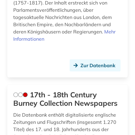
(1757-1817). Der Inhalt erstreckt sich von
Parlamentsveröffentlichungen, über
aufenthaltsrecht (1)
Sachsen-Anhalt (3)
tagesaktuelle Nachrichten aus London, dem
aufklärung (1)
Britischen Empire, den Nachbarländern und
Schleswig-Holstein (3)
deren Königshäusern oder Regierungen.
Mehr
aufrüstung (1)
Schweden (3)
Informationen
aufsätze (1)
Schweiz (5)
augenzeuge (2)
Serbien (7)
Zur Datenbank
ausbildung (1)
Skandinavien (1)
ausland (3)
Slowakei (5)
17th - 18th Century
auslandsschulden (2)
Slowenien (6)
Burney Collection Newspapers
ausländer (1)
Spanien (2)
Die Datenbank enthält digitalisierte englische
aussenpolitik (1)
Zeitungen und Flugschriften (insgesamt 1.270
Suedamerika (24)
Titel) des 17. und 18. Jahrhunderts aus der
aussenwirtschaft (1)