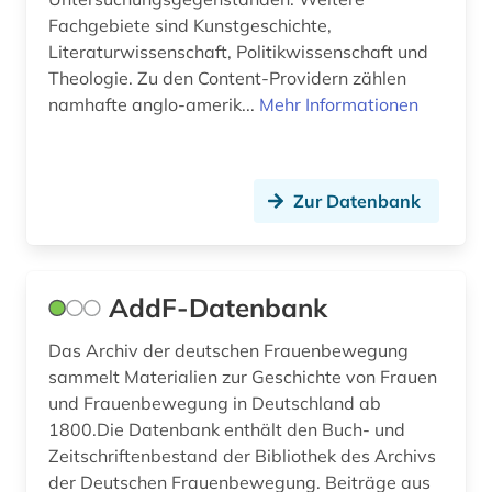
bruttoinlandsprodukt (1)
Fachgebiete sind Kunstgeschichte,
brüssel (1)
Literaturwissenschaft, Politikwissenschaft und
Theologie. Zu den Content-Providern zählen
buchbestand (1)
namhafte anglo-amerik...
Mehr Informationen
bulgarien (2)
bundesarchiv (2)
Zur Datenbank
bundesarchiv (koblenz) (1)
bundeskanzler (1)
AddF-Datenbank
bundeskanzleramt (1)
Das Archiv der deutschen Frauenbewegung
bundesregierung (3)
sammelt Materialien zur Geschichte von Frauen
und Frauenbewegung in Deutschland ab
bundesrepublik deutschland (1)
1800.Die Datenbank enthält den Buch- und
bundesrepublik deutschland 1949-1990 (1)
Zeitschriftenbestand der Bibliothek des Archivs
der Deutschen Frauenbewegung. Beiträge aus