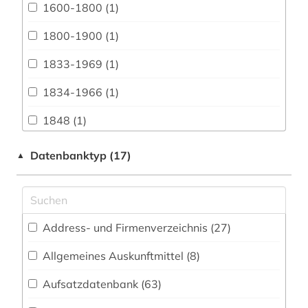
Architektur, Bauingenieur- und
1600-1800 (1)
Vermessungswesen (28)
1800-1900 (1)
Biologie, Biotechnologie (29)
1833-1969 (1)
Buch- und Bibliothekswesen,
Informationswissenschaft (18)
1834-1966 (1)
Chemie und Pharmazie (23)
1848 (1)
Elektrotechnik, Elektronik, Nachrichtentechnik
1850-1940 (1)
Datenbanktyp (17)
▲
(12)
19. jahrhundert (1)
Energietechnik (26)
1948-1980 (1)
Ethnologie (76)
Address- und Firmenverzeichnis (27
)
1968 (1)
Geographie (80)
Allgemeines Auskunftmittel (8
)
1980-1989 (1)
Geowissenschaften (22)
Aufsatzdatenbank (63
)
20.jahrhundert (1)
Germanistik. Niederlandistik. Skandinavistik