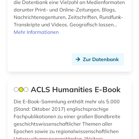
bosnien und herzegowina (1)
die Datenbank eine Vielzahl an Medienformaten
darunter Print- und Online-Zeitungen, Blogs,
botanik (2)
Nachrichtenagenturen, Zeitschriften, Rundfunk-
Transkripte und Videos. Geografisch lassen...
branchenberichte (2)
Mehr Informationen
brandenburg (3)
brandt (1)
Zur Datenbank
brasilien (4)
bremen (3)
ACLS Humanities E-Book
brežnev, leonid ilʹič | politiker (1)
Die E-Book-Sammlung enthält mehr als 5.000
brief (2)
(Stand: Oktober 2017) englischsprachige
briefsammlung (2)
Fachpublikationen zu einer großen Bandbreite
geschichtswissenschaftlicher Themen aller
british academy (1)
Epochen sowie zu regionalwissenschaftlichen
Untersuchungsgegenständen. Weitere