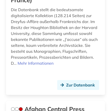
France)
darwin, charles | naturwissenschaftler;
Die Datenbank stellt die bedeutsamste
biologe; geologe (1)
digitalisierte Kollektion (128.214 Seiten) zur
Dreyfus-Affäre außerhalb Frankreichs dar. Im
daten (2)
Besitz der Houghton Bibliothek an der Harvard
datenanalyse (1)
University, diese Sammlung umfasst sowohl
bekannte Publikationen wie „J’accuse“ als auch
datenauswertung (1)
seltene, kaum verbreitete Archivstücke. Sie
besteht aus Monographien, Flugschriften,
datensammlung (5)
Presseartikeln, Prozessberichten und Bildern.
D...
Mehr Informationen
ddr (4)
debatte (2)
demographie (8)
Zur Datenbank
demokratie (5)
demokratisierung (1)
Afghan Central Press