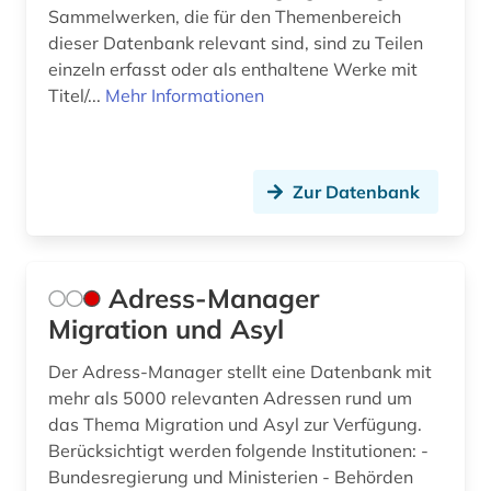
bundesstiftung zur aufarbeitung der sed-
Sammelwerken, die für den Themenbereich
diktatur (1)
dieser Datenbank relevant sind, sind zu Teilen
einzeln erfasst oder als enthaltene Werke mit
bundestag (4)
Titel/...
Mehr Informationen
bundestagswahl (1)
bundesversammlung (1)
Zur Datenbank
bundesverwaltung (1)
burgenland (1)
Adress-Manager
business (1)
Migration und Asyl
bücher (1)
Der Adress-Manager stellt eine Datenbank mit
bürgerkrieg (1)
mehr als 5000 relevanten Adressen rund um
das Thema Migration und Asyl zur Verfügung.
bürgerkrieg libanon (1)
Berücksichtigt werden folgende Institutionen: -
bürgerrechtsbewegung (9)
Bundesregierung und Ministerien - Behörden