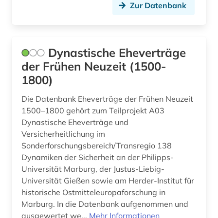
Zur Datenbank
arbeiterin (1)
Island (1)
arbeitgeberverband (1)
Israel (4)
Dynastische Eheverträge
arbeitnehmervertretung (2)
Italien (3)
der Frühen Neuzeit (1500-
arbeitsbedingungen (1)
Japan (2)
1800)
arbeitsbedingungen und -politik (1)
Jugoslawien (7)
Die Datenbank Eheverträge der Frühen Neuzeit
1500–1800 gehört zum Teilprojekt A03
arbeitsbeziehungen (1)
Kanada (11)
Dynastische Eheverträge und
arbeitskampf (1)
Versicherheitlichung im
Korea (2)
Sonderforschungsbereich/Transregio 138
arbeitslosigkeit (1)
Kroatien (6)
Dynamiken der Sicherheit an der Philipps-
Universität Marburg, der Justus-Liebig-
arbeitsmarkt (1)
Lettland (6)
Universität Gießen sowie am Herder-Institut für
historische Ostmitteleuropaforschung in
arbeitsmarktforschung (2)
Litauen (7)
Marburg. In die Datenbank aufgenommen und
arbeitsmarktpolitik (1)
Luxemburg (1)
ausgewertet we...
Mehr Informationen