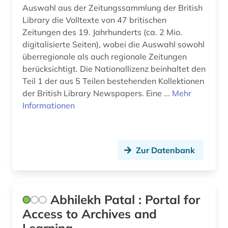
Zypern (2)
Auswahl aus der Zeitungssammlung der British
baden-württemberg (4)
Library die Volltexte von 47 britischen
balkan (1)
Zeitungen des 19. Jahrhunderts (ca. 2 Mio.
digitalisierte Seiten), wobei die Auswahl sowohl
barbosa (1)
überregionale als auch regionale Zeitungen
berücksichtigt. Die Nationallizenz beinhaltet den
bayerische staatsbibliothek (1)
Teil 1 der aus 5 Teilen bestehenden Kollektionen
bayern (7)
der British Library Newspapers. Eine ...
Mehr
Informationen
bayern. bayerische staatsregierung (2)
bayern. bayerisches staatsministerium der
finanzen (1)
Zur Datenbank
bayern. bayerisches staatsministerium der
justiz (1)
bayern. bayerisches staatsministerium für
Abhilekh Patal : Portal for
unterricht und kultus (1)
Access to Archives and
bayern. bayerisches staatsministerium für