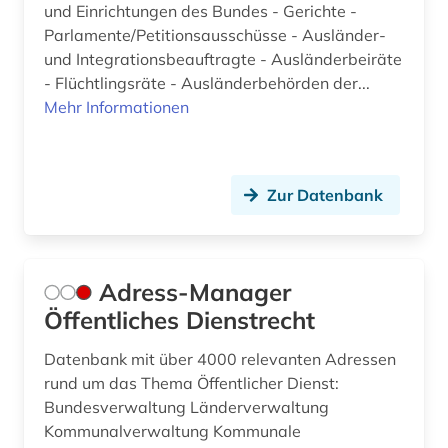
und Einrichtungen des Bundes - Gerichte -
bürgerschaft (1)
Parlamente/Petitionsausschüsse - Ausländer-
und Integrationsbeauftragte - Ausländerbeiräte
carl de (1)
- Flüchtlingsräte - Ausländerbehörden der...
Mehr Informationen
carl friedrich von (1)
casa de las américas (1)
cd-rom (1)
Zur Datenbank
charles (1809-1882) (1)
chemie (19)
Adress-Manager
chile (2)
Öffentliches Dienstrecht
china (16)
Datenbank mit über 4000 relevanten Adressen
rund um das Thema Öffentlicher Dienst:
chinesen (1)
Bundesverwaltung Länderverwaltung
Kommunalverwaltung Kommunale
christentum (2)