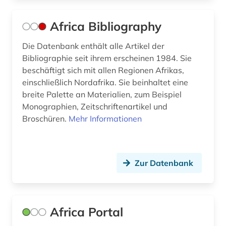
dominikanische republik (2)
Africa Bibliography
donezk (ukraine) (1)
Die Datenbank enthält alle Artikel der
dpa (1)
Bibliographie seit ihrem erscheinen 1984. Sie
beschäftigt sich mit allen Regionen Afrikas,
dreyfus-affäre (1)
einschließlich Nordafrika. Sie beinhaltet eine
dritte welt (1)
breite Palette an Materialien, zum Beispiel
Monographien, Zeitschriftenartikel und
drittes reich (2)
Broschüren.
Mehr Informationen
druckgraphik (1)
dynastie (1)
Zur Datenbank
dänemark (2)
e-book (1)
Africa Portal
e-learning (1)