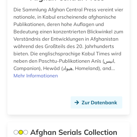
demoskopie (4)
Die Sammlung Afghan Central Press vereint vier
denkfabrik (1)
nationale, in Kabul erscheinende afghanische
Publikationen, deren hohe Auflagen und
design (3)
Bedeutung einen konzentrierten Blickwinkel zum
Verständnis der Entwicklungen in Afghanistan
deutsch (4)
während des Großteils des 20. Jahrhunderts
bieten. Die englischsprachige Kabul Times wird
deutsche landesgeschichte (1)
neben den Paschtu-Publikationen Anīs (انیس,
deutscher bund. bundestag (1)
Companion), Hewād (هیواد, Homeland), and...
Mehr Informationen
deutscher gewerkschaftsbund (1)
deutsches institut für menschenrechte (1)
Zur Datenbank
deutsches sprachgebiet (1)
deutschland (39)
deutschland (bundesrepublik) (1)
Afghan Serials Collection