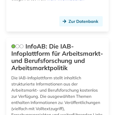
arbeitsrecht (1)
Makedonien (6)
architektur (4)
Mecklenburg-Vorpommern (8)
Zur Datenbank
archiv (5)
Mittelamerika (22)
archäologie (3)
Moldawien (7)
InfoAB: Die IAB-
argentinien (3)
Montenegro (7)
Infoplattform für Arbeitsmarkt-
und Berufsforschung und
arktis (1)
Niederlande (7)
Arbeitsmarktpolitik
armenien (4)
Niedersachsen (5)
Die IAB-Infoplattform stellt inhaltlich
asean (1)
Nordamerika (4)
strukturierte Informationen aus der
Arbeitsmarkt- und Berufsforschung kostenlos
aserbaidschan (1)
Nordrhein-Westfalen (6)
zur Verfügung. Die ausgewählten Themen
asiatische studien (1)
enthalten Informationen zu: Veröffentlichungen
Norwegen (3)
(vielfach mit Volltextzugriff),
asien (5)
Oesterreich (8)
Forschungsprojekten und weiterführenden Links.