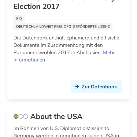
berufsforschung (2)
Election 2017
beschluss (1)
FID
DEUTSCHLANDWEIT FREI, DFG-GEFÖRDERTE LIZENZ
beschäftigung (1)
Die Datenbank enthält Ephemera und offizielle
betrieb (1)
Dokumente im Zusammenhang mit den
Parlamentswahlen 2017 in Abchasien.
Mehr
betriebsführung (1)
Informationen
betriebswirtschaftslehre (1)
bevölkerung (1)
Zur Datenbank
bevölkerungsumfrage (1)
bewaffneter konflikt (1)
About the USA
bezirk unterfranken mandatsträger
geschichte 1829 (1)
Im Rahmen von U.S. Diplomatic Mission to
bibliografie (27)
Germany werden Informationen zu den USA in