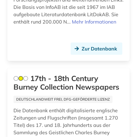
Die Basis von InfoAB ist die seit 1967 im IAB
asien-pazifik (1)
Ostasien (7)
aufgebaute Literaturdatenbank LitDokAB. Sie
enthält rund 200.000 N...
Mehr Informationen
asienforschung (2)
Osteuropa (22)
asyl (6)
Ostmitteleuropa (9)
asylbewerber (1)
Zur Datenbank
Palaestina (4)
asylbewerberleistungsrecht (1)
Polen (11)
asylrecht (1)
Portugal (1)
17th - 18th Century
asylverfahren (2)
Burney Collection Newspapers
Rheinland-Pfalz (3)
atlas (3)
Rumänien (6)
DEUTSCHLANDWEIT FREI, DFG-GEFÖRDERTE LIZENZ
atmosphäre (1)
Die Datenbank enthält digitalisierte englische
Russland, Sowjetunion (52)
Zeitungen und Flugschriften (insgesamt 1.270
atomare bedrohung (1)
Saarland (3)
Titel) des 17. und 18. Jahrhunderts aus der
Sammlung des Geistlichen Charles Burney
attentat (1)
Sachsen (3)