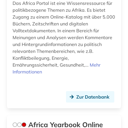
Das Africa Portal ist eine Wissensressource für
earnings calls transkripte (1)
politikbezogene Themen zu Afrika. Es bietet
Zugang zu einem Online-Katalog mit über 5.000
ecuador (2)
Büchern, Zeitschriften und digitalen
eg (1)
Volltextdokumenten. In einem Bereich für
Meinungen und Analysen werden Kommentare
eheschließung (1)
und Hintergrundinformationen zu politisch
relevanten Themenbereichen, wie z.B.
einreise (1)
Konfliktbeilegung, Energie,
Ernährungssicherheit, Gesundheit,...
Mehr
einwanderung (4)
Informationen
ejournals (1)
el salvador (1)
Zur Datenbank
elektrizität (1)
elektrizitätserzeugung (1)
Africa Yearbook Online
elektronische bibliothek (2)