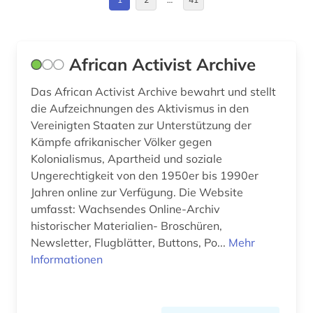
anthropogene klimaänderung (1)
Deutschland (77)
anthropologie (5)
Deutschland (DDR) (12)
African Activist Archive
antisemitismus (1)
Estland (6)
Das African Activist Archive bewahrt und stellt
apartheid (3)
Europa (47)
die Aufzeichnungen des Aktivismus in den
Vereinigten Staaten zur Unterstützung der
arabisch (1)
Frankreich (16)
Kämpfe afrikanischer Völker gegen
Kolonialismus, Apartheid und soziale
arabische staaten (2)
GUS (17)
Ungerechtigkeit von den 1950er bis 1990er
arabische welt (1)
Griechenland (1)
Jahren online zur Verfügung. Die Website
umfasst: Wachsendes Online-Archiv
arabischer frühling (1)
Großbritannien (38)
historischer Materialien- Broschüren,
Newsletter, Flugblätter, Buttons, Po...
Mehr
arabistik (2)
Hamburg (3)
Informationen
arbeit (6)
Hessen (4)
arbeiterbewegung (7)
Irland (3)