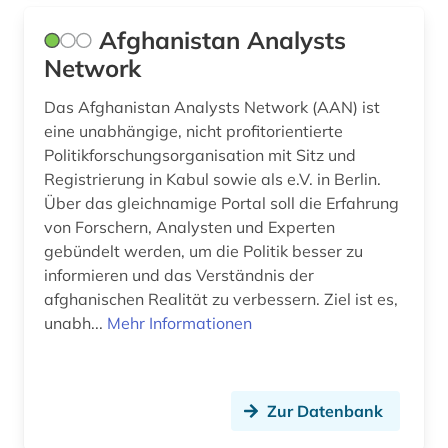
deutschland. deutscher bundestag (1)
Afghanistan Analysts
deutschland. finanzministerium (1)
Network
deutschland. reichskanzlei (1)
Das Afghanistan Analysts Network (AAN) ist
eine unabhängige, nicht profitorientierte
deutschsprachige gemeinschaft belgien (2)
Politikforschungsorganisation mit Sitz und
deutschsprachige gemeinschaft in belgien (1)
Registrierung in Kabul sowie als e.V. in Berlin.
Über das gleichnamige Portal soll die Erfahrung
deutschsprachiger raum (1)
von Forschern, Analysten und Experten
gebündelt werden, um die Politik besser zu
diagramm (1)
informieren und das Verständnis der
afghanischen Realität zu verbessern. Ziel ist es,
die @linke (1)
unabh...
Mehr Informationen
die linke (1)
dienstleistung (3)
Zur Datenbank
diplomatie (5)