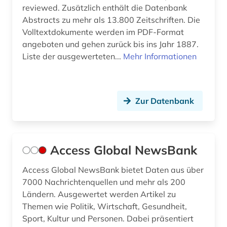
reviewed. Zusätzlich enthält die Datenbank
bildungspolitik (4)
Abstracts zu mehr als 13.800 Zeitschriften. Die
Volltextdokumente werden im PDF-Format
bildungssystem (2)
angeboten und gehen zurück bis ins Jahr 1887.
Liste der ausgewerteten...
Mehr Informationen
binnenvertriebener (1)
biografie (8)
Zur Datenbank
biographie (10)
biologie (2)
biowissenschaften (1)
Access Global NewsBank
black theater (1)
Access Global NewsBank bietet Daten aus über
7000 Nachrichtenquellen und mehr als 200
bodenökologie (1)
Ländern. Ausgewertet werden Artikel zu
Themen wie Politik, Wirtschaft, Gesundheit,
bolivien (2)
Sport, Kultur und Personen. Dabei präsentiert