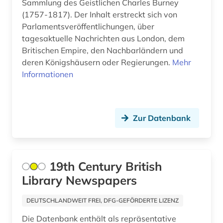
Suedasien (6)
Sammlung des Geistlichen Charles Burney
(1757-1817). Der Inhalt erstreckt sich von
australien (4)
Suedostasien (7)
Parlamentsveröffentlichungen, über
tagesaktuelle Nachrichten aus London, dem
auswanderungspolitik (1)
Suedosteuropa (11)
Britischen Empire, den Nachbarländern und
auswärtiger ausschuss des deutschen
deren Königshäusern oder Regierungen.
Thueringen (4)
Mehr
bundestages (1)
Informationen
Tschechische Republik (5)
autonome gruppe (1)
Tuerkei (2)
autor (1)
Zur Datenbank
USA (70)
außenhandel (1)
Ukraine (17)
außenministerium (2)
19th Century British
Unbekannt (1)
außenpolitik (22)
Library Newspapers
Ungarn (5)
außenwirtschaft (1)
DEUTSCHLANDWEIT FREI, DFG-GEFÖRDERTE LIZENZ
Vatikanstadt (2)
baden (1)
Die Datenbank enthält als repräsentative