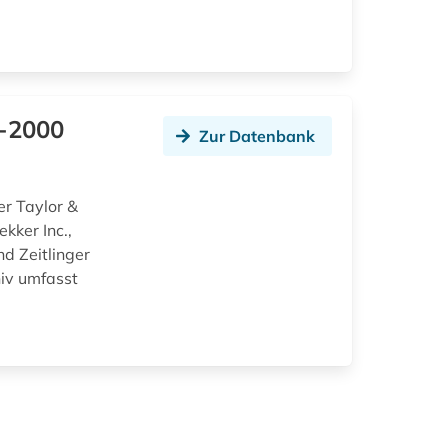
9-2000
Zur Datenbank
er Taylor &
kker Inc.,
d Zeitlinger
hiv umfasst