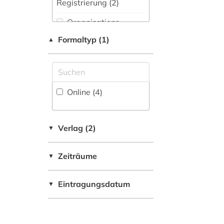
Registrierung (2)
Organisations-
Netzwerk / VPN
Formaltyp (1)
▲
Shibboleth
Zugriff vor Ort
Online (4
)
Verlag (2)
▼
Zeiträume
▼
Eintragungsdatum
▼