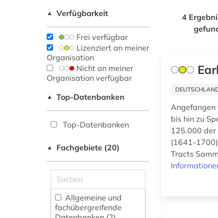
Verfügbarkeit
▲
4 Ergebni
gefun
Frei verfügbar
Lizenziert an meiner
Organisation
Ear
Nicht an meiner
Organisation verfügbar
DEUTSCHLANDW
Top-Datenbanken
▲
Angefangen v
bis hin zu 
Top-Datenbanken
125.000 der 
(1641-1700) 
Fachgebiete (20)
▲
Tracts Samml
Informatione
Allgemeine und
fachübergreifende
Datenbanken (2)