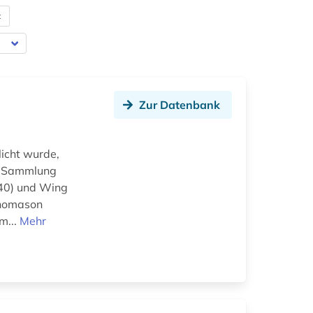
t
Zur Datenbank
licht wurde,
k-Sammlung
640) und Wing
Thomason
m...
Mehr