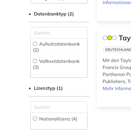
Informatione
Germanistik.
Niederlandistik.
Datenbanktyp (2)
▲
erziehungswissenschaften
Skandinavistik (1)
(1)
Geschichte (2)
Tay
geisteswissenschaften
Klassische
Aufsatzdatenbank
(1)
Philologie.
(2
)
DEUTSCHLANDW
Byzantinistik.
geographie (1)
Mittellateinische und
Mit den Taylo
Volltextdatenbank
Neugriechische
(3
)
Francis Grou
informatik (1)
Philologie. Neulatein (1)
Parthenon Pu
Publishers, T
Kunstgeschichte (2)
informationswissenschaften
Lizenztyp (1)
Mehr Informa
▲
(1)
Musikwissenschaft
(1)
ingenieurwissenschaften
Pädagogik (4)
(1)
Nationallizenz (4)
Philosophie (2)