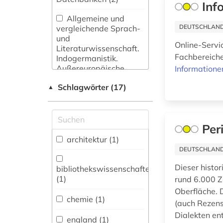
Inf
Allgemeine und
DEUTSCHLANDW
vergleichende Sprach-
und
Online-Servi
Literaturwissenschaft.
Fachbereiche
Indogermanistik.
Außereuropäische
Informatione
Sprachen und
Schlagwörter (17)
▲
Literaturen (2)
Anglistik.
Amerikanistik (2)
Per
Archäologie (1)
architektur (1)
DEUTSCHLANDW
Buch- und
Bibliothekswesen,
Dieser histor
bibliothekswissenschaften
Informationswissenschaft
(1)
rund 6.000 Z
(1)
Oberfläche. 
chemie (1)
(auch Rezens
Chemie und
Dialekten ent
Pharmazie (1)
england (1)