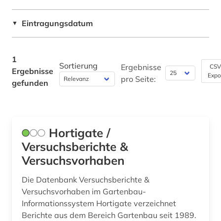
Natur- und Umweltschutz (0)
Eintragungsdatum
▼
Orient- und Asienwissenschaften (0)
Pädagogik (0)
1
Sortierung
Ergebnisse
CSV
Philosophie (0)
Ergebnisse
Expo
pro Seite:
gefunden
Physik (0)
Politologie (0)
Hortigate /
Psychologie (0)
Versuchsberichte &
Rechtswissenschaft (0)
Versuchsvorhaben
Rheinland (NRW) (0)
Die Datenbank Versuchsberichte &
Versuchsvorhaben im Gartenbau-
Romanistik (0)
Informationssystem Hortigate verzeichnet
Slavistik (0)
Berichte aus dem Bereich Gartenbau seit 1989.