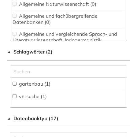
Allgemeine Naturwissenschaft (0)
Allgemeine und fachübergreifende
Datenbanken (0)
Allgemeine und vergleichende Sprach- und
Literaturwissenschaft. Indogermanistik.
Außereuropäische Sprachen und Literaturen (0)
Schlagwörter (2)
▲
Anglistik. Amerikanistik (0)
Archäologie (0)
Architektur, Bauingenieur- und
gartenbau (1)
Vermessungswesen (0)
versuche (1)
Biologie, Biotechnologie (0)
Buch- und Bibliothekswesen,
Datenbanktyp (17)
▲
Informationswissenschaft (0)
Chemie und Pharmazie (0)