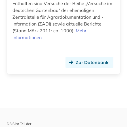
Enthalten sind Versuche der Reihe „Versuche im
Soziologie (0)
deutschen Gartenbau“ der ehemaligen
Zentralstelle für Agrardokumentation und -
Sport (0)
information (ZADI) sowie aktuelle Berichte
Technik (0)
(Stand März 2011: ca. 1000).
Mehr
Informationen
Theologie und Religionswissenschaften (0)
Werkstoffwissenschaften und
Fertigungstechnik (0)
Zur Datenbank
Wirtschaftswissenschaften (0)
Wissenschaftskunde, Forschung, Hochschul-,
Museumswesen (0)
DBIS ist Teil der