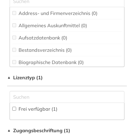
Elektrotechnik, Elektronik, Nachrichtentechnik
(0)
Address- und Firmenverzeichnis (0
)
Energietechnik (0)
Allgemeines Auskunftmittel (0
)
Ethnologie (0)
Aufsatzdatenbank (0
)
Geographie (0)
Bestandsverzeichnis (0
)
Geowissenschaften (0)
Biographische Datenbank (0
)
Germanistik. Niederlandistik. Skandinavistik
Buchhandelsverzeichnis (0
)
Lizenztyp (1)
▲
(0)
Disziplinäre Forschungsdatenrepositorien (0
)
Geschichte (0)
Disziplinäre Repositorien (0
)
Geschichte der Pädagogik und des
Frei verfügbar (1)
Bildungswesens (0)
Fachbibliographie (0
)
Gesundheitswissenschaften (0)
Faktendatenbank (0
)
Zugangsbeschriftung (1)
▲