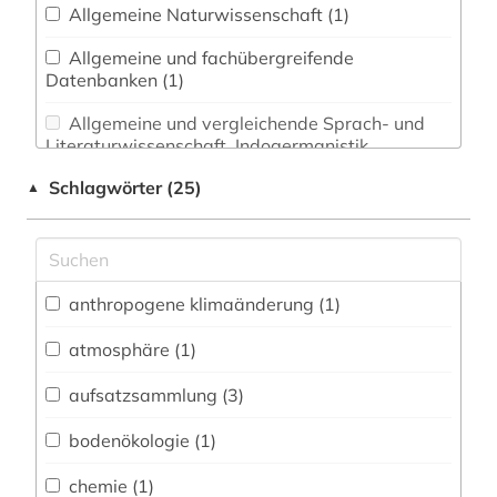
Allgemeine Naturwissenschaft (1)
Allgemeine und fachübergreifende
Datenbanken (1)
Allgemeine und vergleichende Sprach- und
Literaturwissenschaft. Indogermanistik.
Außereuropäische Sprachen und Literaturen (0)
Schlagwörter (25)
▲
Anglistik. Amerikanistik (0)
Archäologie (0)
Architektur, Bauingenieur- und
anthropogene klimaänderung (1)
Vermessungswesen (0)
atmosphäre (1)
Biologie, Biotechnologie (1)
aufsatzsammlung (3)
Buch- und Bibliothekswesen,
Informationswissenschaft (0)
bodenökologie (1)
Chemie und Pharmazie (1)
chemie (1)