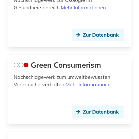
Nachschlagewerk zur Ökologie im
Natur- und Umweltschutz (5)
Gesundheitsbereich
Mehr Informationen
Orient- und Asienwissenschaften (0)
Pädagogik (0)
Zur Datenbank
Philosophie (0)
Physik (1)
Green Consumerism
Politologie (1)
Nachschlagewerk zum umweltbewussten
Psychologie (0)
Verbraucherverhalten
Mehr Informationen
Rechtswissenschaft (0)
Rheinland (NRW) (0)
Zur Datenbank
Romanistik (0)
Slavistik (0)