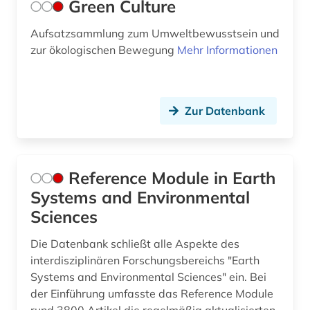
Green Culture
Soziologie (1)
Aufsatzsammlung zum Umweltbewusstsein und
Sport (0)
zur ökologischen Bewegung
Mehr Informationen
Technik (0)
Theologie und Religionswissenschaften (0)
Zur Datenbank
Werkstoffwissenschaften und
Fertigungstechnik (0)
Wirtschaftswissenschaften (1)
Reference Module in Earth
Systems and Environmental
Wissenschaftskunde, Forschung, Hochschul-,
Museumswesen (0)
Sciences
Die Datenbank schließt alle Aspekte des
interdisziplinären Forschungsbereichs "Earth
Systems and Environmental Sciences" ein. Bei
der Einführung umfasste das Reference Module