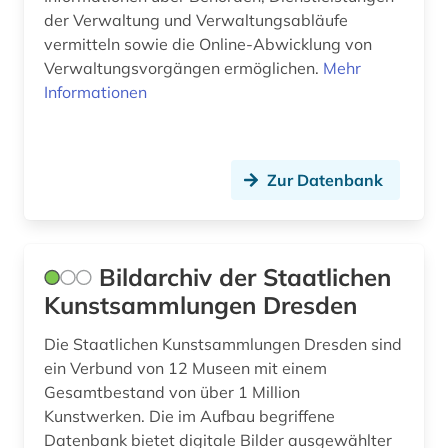
der Verwaltung und Verwaltungsabläufe
schulrecht (1)
vermitteln sowie die Online-Abwicklung von
schweiz (1)
Verwaltungsvorgängen ermöglichen.
Mehr
Informationen
slowenien (1)
staatshandbuch (1)
Zur Datenbank
stadtplan (1)
statistik (2)
sächsische landesbibliothek - staats- und
Bildarchiv der Staatlichen
universitätsbibliothek dresden (1)
Kunstsammlungen Dresden
südosteuropa (1)
Die Staatlichen Kunstsammlungen Dresden sind
ein Verbund von 12 Museen mit einem
technikgeschichte (1)
Gesamtbestand von über 1 Million
theologie (1)
Kunstwerken. Die im Aufbau begriffene
Datenbank bietet digitale Bilder ausgewählter