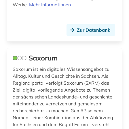
thesaurus (1)
Werke.
Mehr Informationen
thüringen (1)
topographie (1)
Zur Datenbank
topographische karte (1)
urbar (1)
Saxorum
verfassungsrecht (1)
Saxorum ist ein digitales Wissensangebot zu
verordnungen (1)
Alltag, Kultur und Geschichte in Sachsen. Als
Regionalportal verfolgt Saxorum (SXRM) das
verwaltung (1)
Ziel, digital vorliegende Angebote zu Themen
verwaltungswissenschaft (5)
der sächsischen Landeskunde- und geschichte
miteinander zu vernetzen und gemeinsam
video (1)
recherchierbar zu machen. Gemäß seinem
Namen - einer Kombination aus der Abkürzung
vorschriften (1)
für Sachsen und dem Begriff Forum - versteht