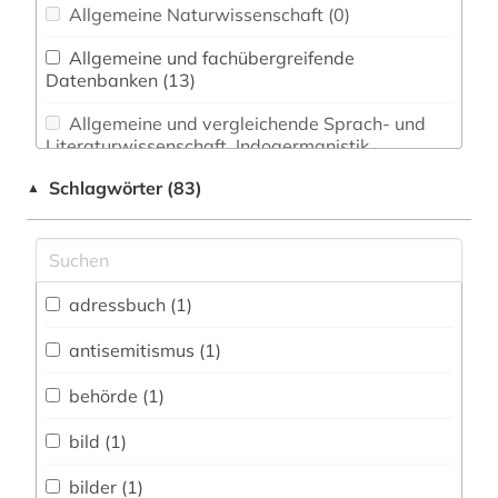
Allgemeine Naturwissenschaft (0)
Allgemeine und fachübergreifende
Datenbanken (13)
Allgemeine und vergleichende Sprach- und
Literaturwissenschaft. Indogermanistik.
Außereuropäische Sprachen und Literaturen (0)
Schlagwörter (83)
▲
Anglistik. Amerikanistik (0)
Archäologie (0)
Architektur, Bauingenieur- und
adressbuch (1)
Vermessungswesen (1)
antisemitismus (1)
Biologie, Biotechnologie (0)
behörde (1)
Buch- und Bibliothekswesen,
Informationswissenschaft (1)
bild (1)
Chemie und Pharmazie (0)
bilder (1)