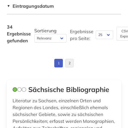
Suedosteuropa (1)
Eintragungsdatum
Soziologie (2)
▼
landtag (2)
Thueringen (1)
Sport (0)
medienwissenschaft (1)
Tschechische Republik (1)
34
Technik (0)
Sortierung
Ergebnisse
CSV
Ergebnisse
museum (2)
Expo
Ungarn (1)
pro Seite:
gefunden
Theologie und Religionswissenschaften (3)
nationalsozialistische deutsche arbeiterpartei
(1)
Werkstoffwissenschaften und
Fertigungstechnik (0)
online-publikation (1)
1
2
Wirtschaftswissenschaften (1)
ostmitteleuropa (1)
Wissenschaftskunde, Forschung, Hochschul-,
Museumswesen (1)
parlamentsdrucksache (1)
Sächsische Bibliographie
personen (1)
Literatur zu Sachsen, einzelnen Orten und
Regionen des Landes, einschließlich ehemals
pfarrer (1)
sächsischer Gebiete, sowie zu sächsischen
Persönlichkeiten; erfasst werden Monographien,
politik (1)