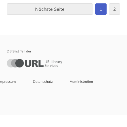
Nächste Seite
1
2
DBIS ist Teil der
Impressum
Datenschutz
Administration