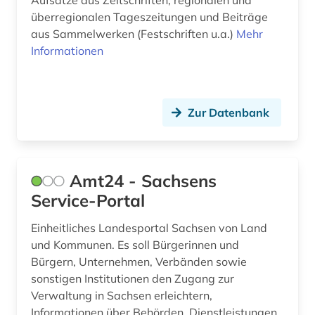
Aufsätze aus Zeitschriften, regionalen und
predigt (1)
überregionalen Tageszeitungen und Beiträge
aus Sammelwerken (Festschriften u.a.)
Mehr
presse (1)
Informationen
protestantismus (1)
quelle (5)
Zur Datenbank
recht (2)
regionalbibliografie (1)
Amt24 - Sachsens
regionalregister (1)
Service-Portal
rheinland-pfalz (1)
Einheitliches Landesportal Sachsen von Land
und Kommunen. Es soll Bürgerinnen und
sachsen (34)
Bürgern, Unternehmen, Verbänden sowie
sammlung (1)
sonstigen Institutionen den Zugang zur
Verwaltung in Sachsen erleichtern,
schallaufzeichnung (1)
Informationen über Behörden, Dienstleistungen