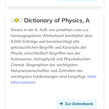
umweltwissenschaften (1)
verfahrenstechnik (1)
Dictionary of Physics, A
verhaltenswissenschaften (1)
Dieses in der 8. Aufl. von Jonathan Law u.a.
weltraumforschung (1)
herausgegebene Wörterbuch beinhaltet über
werkstoffkunde (3)
4.000 Einträge und berücksichtigt alle
gebräuchlichen Begriffe und Konzepte der
werkstoffwissenschaften (2)
Physik, einschließlich Begriffen aus der
Astronomie, Astrophysik und Physikalischen
wirtschaftswissenschaften (2)
Chemie. Biographien der wichtigsten
wissenschaftsgeschichte (1)
Naturwissenschaftler und Zeittafeln der
wichtigsten Entdeckungen sind beigefügt.
Mehr
wörterbuch (10)
Informationen
zeitschrift (8)
zeitschriftenaufsatz (11)
Zur Datenbank