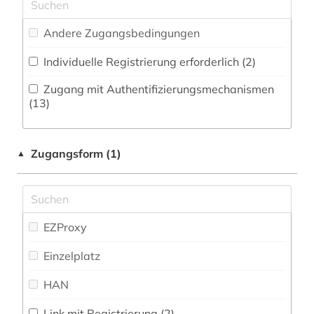
Natur- und Umweltschutz (3)
datensammlung (4)
Andere Zugangsbedingungen
Orient- und Asienwissenschaften (0)
datenverarbeitung (1)
Individuelle Registrierung erforderlich (2)
Pädagogik (2)
design (1)
Zugang mit Authentifizierungsmechanismen
Philosophie (1)
(13)
deutsch (2)
Physik (86)
e-book (1)
Zugangsform (1)
▲
Politologie (3)
einheiten (1)
Psychologie (1)
elektronik (4)
Rechtswissenschaft (2)
EZProxy
elektronische enzyklopädie (1)
Rheinland (NRW) (0)
Einzelplatz
elektronische zeitschrift (4)
Romanistik (0)
HAN
elektronisches buch (13)
Slavistik (0)
elektrotechnik (6)
Link mit Registrierung (2)