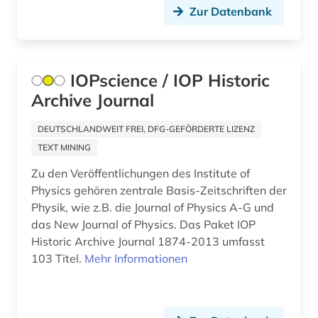
Zur Datenbank
naturwissenschaften (7)
naturwissenschaftler (1)
IOPscience / IOP Historic
neurowissenschaften (2)
Archive Journal
pharmazie (4)
DEUTSCHLANDWEIT FREI, DFG-GEFÖRDERTE LIZENZ
philosophie (1)
TEXT MINING
physik (95)
Zu den Veröffentlichungen des Institute of
Physics gehören zentrale Basis-Zeitschriften der
physikalische chemie (1)
Physik, wie z.B. die Journal of Physics A-G und
das New Journal of Physics. Das Paket IOP
physikstudium (1)
Historic Archive Journal 1874-2013 umfasst
politische wissenschaft (2)
103 Titel.
Mehr Informationen
produktionstechniken (1)
psychologie (4)