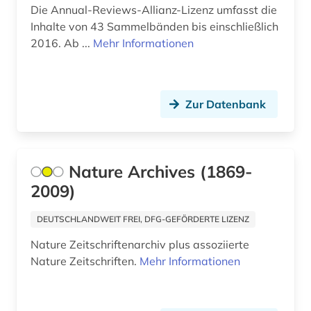
meereskunde (2)
Die Annual-Reviews-Allianz-Lizenz umfasst die
Inhalte von 43 Sammelbänden bis einschließlich
merkmale und eigenschaften von natürlichen
2016. Ab ...
Mehr Informationen
und synthetischen fasern und garnen (1)
messtechnik (1)
Zur Datenbank
mineralogie (1)
mode (1)
molek&uuml (1)
Nature Archives (1869-
2009)
molekularbiologie (1)
musik (1)
DEUTSCHLANDWEIT FREI, DFG-GEFÖRDERTE LIZENZ
Nature Zeitschriftenarchiv plus assoziierte
nanotechnologie (3)
Nature Zeitschriften.
Mehr Informationen
nasa (1)
naturwissenschaft (2)