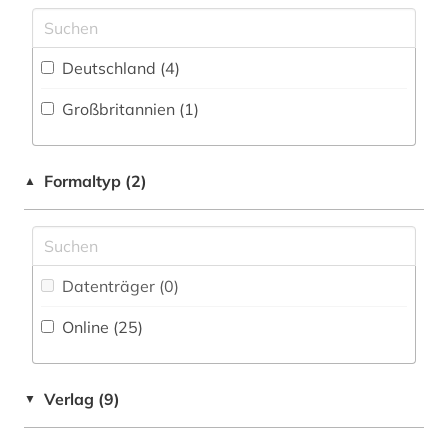
geologie (2)
Nationallizenz-Login für registrierte
Einzelpersonen (1)
geophysik (2)
Deutschland (4)
geowissenschaften (8)
Großbritannien (1)
germanistik (1)
geschichte (2)
Formaltyp (2)
▲
gesteinskunde (1)
gesundheitswesen (1)
Datenträger (0
)
hochenergiephysik (1)
Online (25
)
informatik (7)
informatik und kommunikationstechnik (2)
Verlag (9)
▼
ingenieurswesen (1)