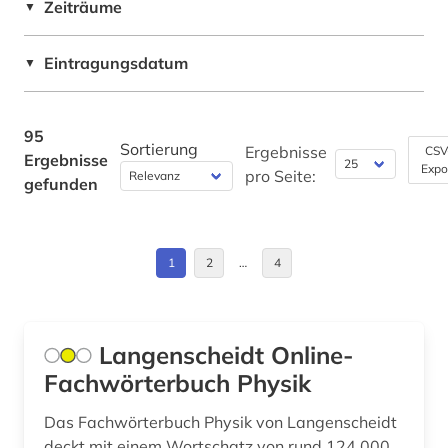
ingenieurwissenschaften (3)
Zeiträume
▼
interdisziplinarität (1)
Eintragungsdatum
▼
kernphysik (1)
klima (2)
95
Sortierung
Ergebnisse
CSV
Ergebnisse
kommunikationstechnik (1)
Expo
pro Seite:
gefunden
konferenz (1)
kongressbericht (1)
1
2
…
4
konstruktion (1)
kultur (1)
Langenscheidt Online-
kunst (1)
Fachwörterbuch Physik
labor (1)
Das Fachwörterbuch Physik von Langenscheidt
deckt mit einem Wortschatz von rund 124.000