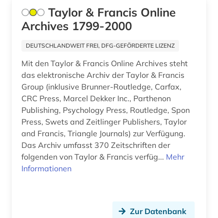
Taylor & Francis Online
studium (1)
Archives 1799-2000
technik (10)
DEUTSCHLANDWEIT FREI, DFG-GEFÖRDERTE LIZENZ
technikgeschichte (1)
Mit den Taylor & Francis Online Archives steht
das elektronische Archiv der Taylor & Francis
technische chemie (1)
Group (inklusive Brunner-Routledge, Carfax,
CRC Press, Marcel Dekker Inc., Parthenon
teilchenphysik (1)
Publishing, Psychology Press, Routledge, Spon
textilien und produkte (1)
Press, Swets and Zeitlinger Publishers, Taylor
and Francis, Triangle Journals) zur Verfügung.
theater (1)
Das Archiv umfasst 370 Zeitschriften der
folgenden von Taylor & Francis verfüg...
Mehr
umwelt (2)
Informationen
umweltaspekte (1)
umweltwissenschaft (2)
Zur Datenbank