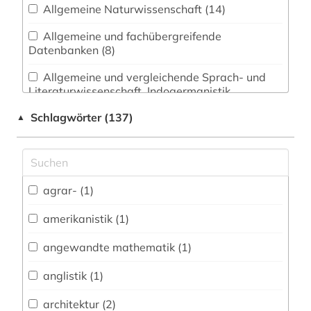
Allgemeine Naturwissenschaft (14)
Allgemeine und fachübergreifende
Datenbanken (8)
Allgemeine und vergleichende Sprach- und
Literaturwissenschaft. Indogermanistik.
Außereuropäische Sprachen und Literaturen (1)
Schlagwörter (137)
▲
Anglistik. Amerikanistik (1)
Archäologie (0)
Architektur, Bauingenieur- und
agrar- (1)
Vermessungswesen (3)
amerikanistik (1)
Biologie, Biotechnologie (18)
angewandte mathematik (1)
Buch- und Bibliothekswesen,
Informationswissenschaft (0)
anglistik (1)
Chemie und Pharmazie (28)
architektur (2)