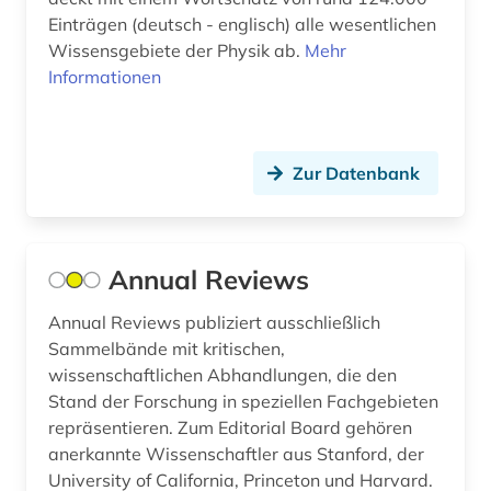
landwirtschaft (1)
Einträgen (deutsch - englisch) alle wesentlichen
Wissensgebiete der Physik ab.
Mehr
lehrbuch (3)
Informationen
lernprogramm (2)
lexikon (2)
Zur Datenbank
literaturwissenschaft (1)
maschinenbau (6)
Annual Reviews
materialwissenschaft (1)
Annual Reviews publiziert ausschließlich
mathe (1)
Sammelbände mit kritischen,
mathematik (8)
wissenschaftlichen Abhandlungen, die den
Stand der Forschung in speziellen Fachgebieten
maße (1)
repräsentieren. Zum Editorial Board gehören
anerkannte Wissenschaftler aus Stanford, der
medizin (9)
University of California, Princeton und Harvard.