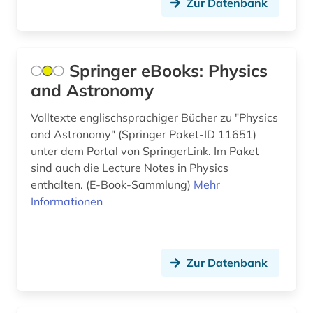
Zur Datenbank
pädagogik (1)
quantenoptik (1)
Springer eBooks: Physics
raumfahrt (1)
and Astronomy
rohdaten (1)
Volltexte englischsprachiger Bücher zu "Physics
and Astronomy" (Springer Paket-ID 11651)
sozialwissenschaften (4)
unter dem Portal von SpringerLink. Im Paket
sind auch die Lecture Notes in Physics
soziologie (2)
enthalten. (E-Book-Sammlung)
Mehr
spektroskopie (5)
Informationen
statistik (2)
steuerungs- und regelungstechnik (3)
Zur Datenbank
stoffeigenschaft (1)
stoffeigenschaften (4)