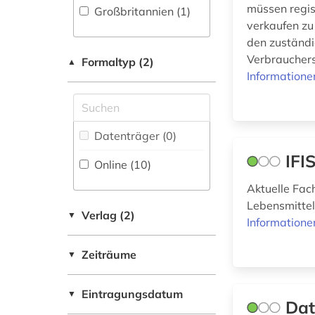
(0)
müssen regis
Großbritannien (1)
lebensmittelinhaltsstoff
verkaufen zu
(2)
Natur- und
den zuständi
Umweltschutz (0)
Verbrauchers
Formaltyp (2)
▲
lebensmittelmikrobiologie
Orient- und
Informatione
(1)
Asienwissenschaften
(0)
lebensmittelproduktion
Pädagogik (0)
Datenträger (0
)
(2)
IFI
Philosophie (0)
Online (10
)
lebensmittelrecht (2)
Aktuelle Fac
Physik (0)
Lebensmittel
lebensmitteltechnologie
Verlag (2)
▼
Politologie (0)
Informatione
(4)
Psychologie (0)
Zeiträume
▼
lebensmittelverarbeitung
Rechtswissenschaft
(2)
(1)
Eintragungsdatum
▼
Dat