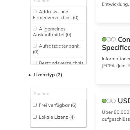
Entwicklung
chemie (2)
Biologie,
Address- und
Biotechnologie (16)
Firmenverzeichnis (0
)
deutsch (4)
Buch- und
Allgemeines
diät (1)
Bibliothekswesen,
Auskunftmittel (0
)
Com
Informationswissenschaft
düngemittel (1)
(0)
Aufsatzdatenbank
Specific
(0
)
englisch (1)
Chemie und
Informatione
Pharmazie (1)
Bestandsverzeichnis
JECFA (Join
ernährung (9)
(0
)
Elektrotechnik,
Lizenztyp (2)
▲
Elektronik,
Biographische
ernährungswissenschaft
Nachrichtentechnik (0)
Datenbank (0
)
(4)
Energietechnik (0)
USD
erzeugerpreise (1)
Buchhandelsverzeichnis
Frei verfügbar (6)
Ethnologie (1)
(0
)
Über 80.000 
fischerei (1)
Lokale Lizenz (4)
aufgeschlüss
Disziplinäre
Geographie (0)
fitness (1)
Forschungsdatenrepositorien