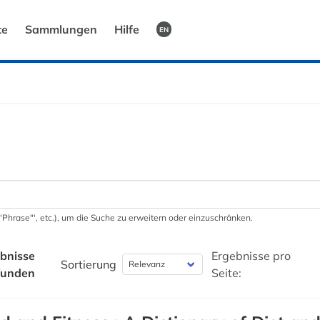
te
Sammlungen
Hilfe
EN
 '"Phrase"', etc.), um die Suche zu erweitern oder einzuschränken.
bnisse
Ergebnisse pro
Sortierung
funden
Seite: