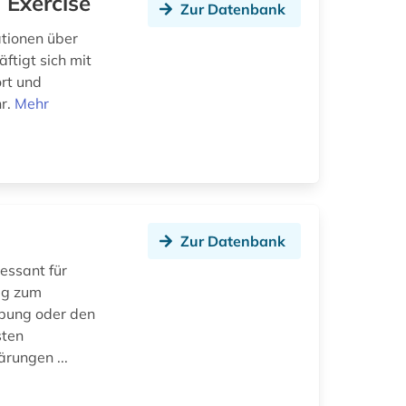
 Exercise
Zur Datenbank
tionen über
ftigt sich mit
rt und
hr.
Mehr
Zur Datenbank
essant für
eug zum
rbung oder den
sten
rungen ...