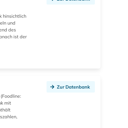
 hinsichtlich
eln und
hend des
nach ist der
Zur Datenbank
(Foodline:
nk mit
thält
szahlen,