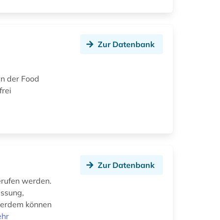
Zur Datenbank
en der Food
frei
Zur Datenbank
erufen werden.
assung,
sserdem können
hr