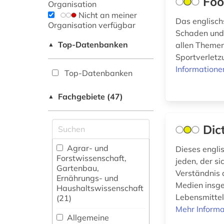
Foo
Organisation
Nicht an meiner
Das englisch
Organisation verfügbar
Schaden und 
Top-Datenbanken
allen Theme
▲
Sportverletz
Informatione
Top-Datenbanken
Fachgebiete (47)
▲
Dic
Agrar- und
Dieses engli
Forstwissenschaft,
jeden, der s
Gartenbau,
Verständnis 
Ernährungs- und
Medien insge
Haushaltswissenschaft
Lebensmittel
(21)
Mehr Informa
Allgemeine