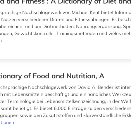
d and Fitness : A Dictionary of Diet and
sprachige Nachschlagewerk von Michael Kent bietet Informa
Nutzen verschiedener Diäten und Fitnessübungen. Es beschä
nbereichen rund um Diätmethoden, Nahrungsergänzung, Spo
ungen, Gewichtskontrolle, Trainingsmethoden und vieles me
n
tionary of Food and Nutrition, A
schsprachige Nachschlagewerk von David A. Bender ist inter
ich mit Lebensmitteln beschäftigt und ein handliches Werkz
der Terminologie bei Lebensmittelkennzeichnung, in der We
samt benötigt. Es bietet 6.000 Einträge zu den verschieden
gruppen sowie den Zusatzstoffen und klarverständliche Erklä
tionen