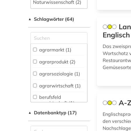
Naturwissenschaft (2)
Allgemeine und
Schlagwörter (64)
fachübergreifende
▲
Datenbanken (3)
Lan
Englisch
Allgemeine und
vergleichende Sprach-
Das zweispr
und
agrarmarkt (1)
Wortschatz v
Literaturwissenschaft.
Indogermanistik.
Restaurantwe
agrarprodukt (2)
Außereuropäische
Gemüsesorte
Sprachen und
agrarsoziologie (1)
Literaturen (0)
agrarwirtschaft (1)
Anglistik.
Amerikanistik (0)
berufsfeld
A-Z
agrarwirtschaft (1)
Archäologie (0)
Datenbanktyp (17)
▲
Englischspra
Architektur,
bevölkerungsstatistik
den verschied
Bauingenieur- und
(1)
Nachschlagew
Vermessungswesen (0)