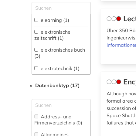
Allgemeine und
vergleichende Sprach-
Lec
und
elearning (1)
Literaturwissenschaft.
Über 350 Bän
Indogermanistik.
elektronische
Außereuropäische
Ingenieurwis
zeitschrift (1)
Sprachen und
Informatione
Literaturen (0)
elektronisches buch
(3)
Anglistik.
Amerikanistik (0)
elektrotechnik (1)
Archäologie (0)
Enc
informatik (1)
Datenbanktyp (17)
▲
Architektur,
Although now
Bauingenieur- und
informationstechnologie
formal area 
Vermessungswesen (0)
(6)
succession o
Biologie,
Space Shuttle
informationstheorie
Address- und
Biotechnologie (1)
(1)
Firmenverzeichnis (0
)
failures that
Buch- und
Allgemeines