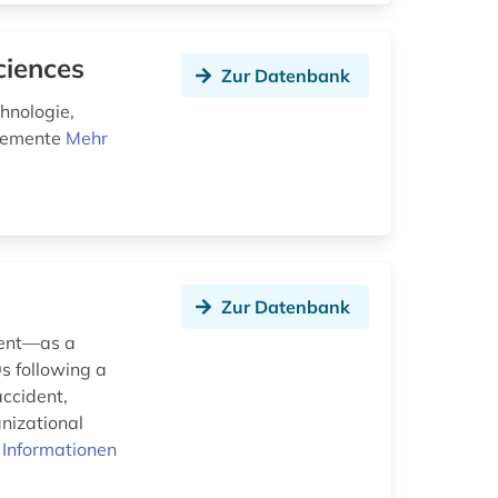
ciences
Zur Datenbank
hnologie,
elemente
Mehr
Zur Datenbank
ment—as a
s following a
accident,
anizational
 Informationen