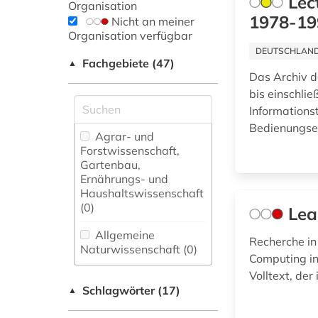
Lec
Organisation
1978-19
Nicht an meiner
Organisation verfügbar
DEUTSCHLANDW
Fachgebiete (47)
▲
Das Archiv d
bis einschlie
Informations
Bedienungse
Agrar- und
Forstwissenschaft,
Gartenbau,
Ernährungs- und
Haushaltswissenschaft
(0)
Lea
Allgemeine
Recherche in
Naturwissenschaft (0)
Computing in
Volltext, de
Allgemeine und
Schlagwörter (17)
fachübergreifende
▲
Datenbanken (0)