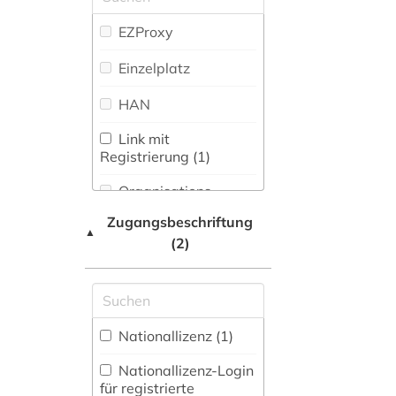
Maschinenbau (0)
Zeitungs-,
EZProxy
Zeitschriftenbibliographie
Mathematik (0)
(0
)
Einzelplatz
Medien- und
Kommunikationswissenschaften,
HAN
Kommunikationsdesign (1)
Link mit
Medizin (0)
Registrierung (1)
Militärwissenschaft
Organisations-
(0)
Netzwerk / VPN
Zugangsbeschriftung
▲
Mittelalterstudien
(2)
Shibboleth
(0)
Zugriff vor Ort
Musikwissenschaft
(0)
Nationallizenz (1)
Natur- und
Umweltschutz (0)
Nationallizenz-Login
für registrierte