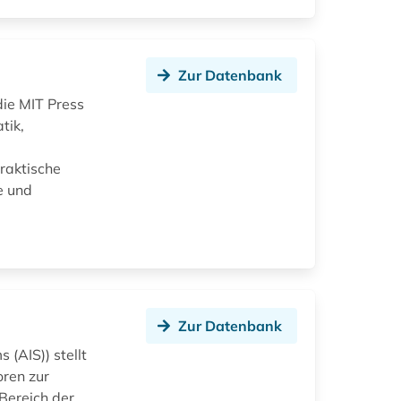
Zur Datenbank
die MIT Press
tik,
raktische
e und
Zur Datenbank
 (AIS)) stellt
oren zur
Bereich der