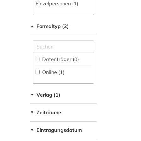
Orient- und
Einzelpersonen (1)
Asienwissenschaften
(0)
Formaltyp (2)
Pädagogik (1)
▲
Philosophie (0)
Physik (0)
Datenträger (0
)
Politologie (0)
Online (1
)
Psychologie (0)
Rechtswissenschaft
Verlag (1)
▼
(0)
Rheinland (NRW) (0)
Zeiträume
▼
Romanistik (0)
Eintragungsdatum
▼
Slavistik (0)