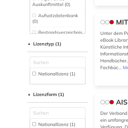
Bibliothekswesen,
informationswissenschaften
Auskunftmittel (0
)
Informationswissenschaft
(1)
(0)
Aufsatzdatenbank
MIT
(0
)
Chemie und
ingenieurwissenschaften
Pharmazie (0)
Bestandsverzeichnis
(3)
Unter dem Po
(0
)
eBook Library
Elektrotechnik,
Lizenztyp (1)
krisenmanagement
▲
Künstliche I
Elektronik,
Biographische
(1)
Nachrichtentechnik (2)
Informations
Datenbank (0
)
künstliche intelligenz
Handbücher, 
Energietechnik (0)
(1)
Fachbüc...
Me
Buchhandelsverzeichnis
Nationallizenz (1)
Ethnologie (0)
(0
)
neue medien (1)
Disziplinäre
Geographie (0)
Forschungsdatenrepositorien
Lizenzform (1)
▲
organisationsversagen
(0
)
Geowissenschaften
(1)
AIS
(1)
Disziplinäre
programmierung (1)
Der Verband 
Repositorien (0
Germanistik.
)
ein umfangre
Niederlandistik.
regelungstechnik (2)
Nationallizenz (1)
Verfügung. D