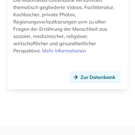
Die Multimedia-Datenbank versammelt
Natur- und Umweltschutz (0)
thematisch gegliederte Videos, Fachliteratur,
Kochbücher, private Photos,
Orient- und Asienwissenschaften (0)
Regierungsverlautbarungen uvm zu allen
Fragen der Ernährung der Menschheit aus
Pädagogik (0)
sozialer, medizinischer, religiöser,
Philosophie (0)
wirtschaftlicher und gesundheitlicher
Perspektive.
Mehr Informationen
Physik (0)
Politologie (0)
Zur Datenbank
Psychologie (0)
Rechtswissenschaft (0)
Rheinland (NRW) (0)
Romanistik (0)
Slavistik (0)