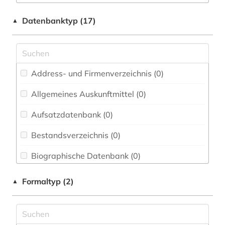
Elektrotechnik, Elektronik, Nachrichtentechnik
Datenbanktyp (17)
▲
(0)
Energietechnik (0)
Ethnologie (1)
Address- und Firmenverzeichnis (0
)
Geographie (1)
Allgemeines Auskunftmittel (0
)
Geowissenschaften (0)
Aufsatzdatenbank (0
)
Germanistik. Niederlandistik. Skandinavistik
(0)
Bestandsverzeichnis (0
)
Geschichte (1)
Biographische Datenbank (0
)
Geschichte der Pädagogik und des
Buchhandelsverzeichnis (0
)
Formaltyp (2)
▲
Bildungswesens (0)
Disziplinäre Forschungsdatenrepositorien (0
)
Gesundheitswissenschaften (0)
Disziplinäre Repositorien (0
)