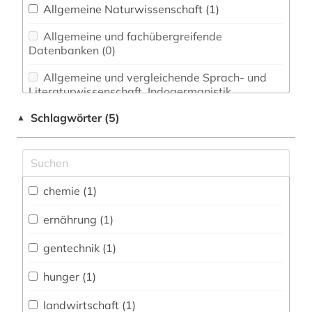
Allgemeine Naturwissenschaft (1)
Allgemeine und fachübergreifende
Datenbanken (0)
Allgemeine und vergleichende Sprach- und
Literaturwissenschaft. Indogermanistik.
Außereuropäische Sprachen und Literaturen (0)
Schlagwörter (5)
▲
Anglistik. Amerikanistik (0)
Archäologie (0)
Architektur, Bauingenieur- und
chemie (1)
Vermessungswesen (0)
ernährung (1)
Biologie, Biotechnologie (1)
gentechnik (1)
Buch- und Bibliothekswesen,
Informationswissenschaft (0)
hunger (1)
Chemie und Pharmazie (1)
landwirtschaft (1)