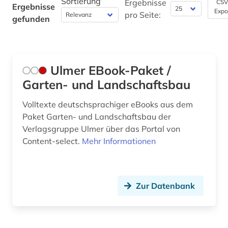
Sortierung
Ergebnisse
CSV
Ergebnisse
Natur- und Umweltschutz (0)
Expo
pro Seite:
gefunden
Orient- und Asienwissenschaften (0)
Pädagogik (0)
Ulmer EBook-Paket /
Philosophie (0)
Garten- und Landschaftsbau
Physik (0)
Volltexte deutschsprachiger eBooks aus dem
Politologie (0)
Paket Garten- und Landschaftsbau der
Verlagsgruppe Ulmer über das Portal von
Psychologie (0)
Content-select.
Mehr Informationen
Rechtswissenschaft (0)
Rheinland (NRW) (0)
Zur Datenbank
Romanistik (0)
Slavistik (0)