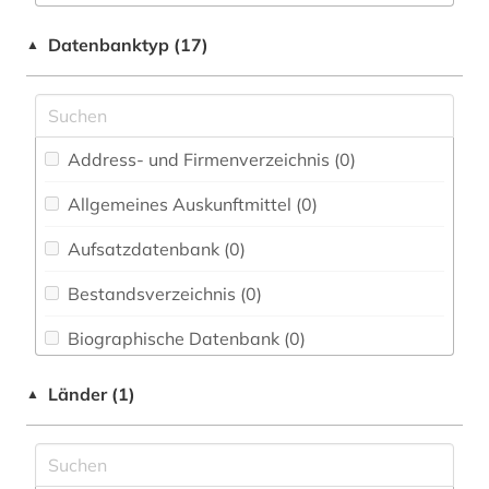
Elektrotechnik, Elektronik, Nachrichtentechnik
vegetationstechnik (1)
Datenbanktyp (17)
▲
(0)
Energietechnik (0)
Ethnologie (0)
Address- und Firmenverzeichnis (0
)
Geographie (0)
Allgemeines Auskunftmittel (0
)
Geowissenschaften (0)
Aufsatzdatenbank (0
)
Germanistik. Niederlandistik. Skandinavistik
(0)
Bestandsverzeichnis (0
)
Geschichte (0)
Biographische Datenbank (0
)
Geschichte der Pädagogik und des
Buchhandelsverzeichnis (0
)
Länder (1)
▲
Bildungswesens (0)
Disziplinäre Forschungsdatenrepositorien (0
)
Gesundheitswissenschaften (0)
Disziplinäre Repositorien (0
)