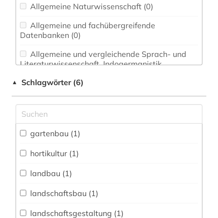
Allgemeine Naturwissenschaft (0)
Allgemeine und fachübergreifende
Datenbanken (0)
Allgemeine und vergleichende Sprach- und
Literaturwissenschaft. Indogermanistik.
Außereuropäische Sprachen und Literaturen (0)
Schlagwörter (6)
▲
Anglistik. Amerikanistik (0)
Archäologie (0)
Architektur, Bauingenieur- und
gartenbau (1)
Vermessungswesen (0)
hortikultur (1)
Biologie, Biotechnologie (0)
landbau (1)
Buch- und Bibliothekswesen,
Informationswissenschaft (0)
landschaftsbau (1)
Chemie und Pharmazie (0)
landschaftsgestaltung (1)