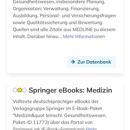
Gesundheitswesen, insbesondere Planung,
medizinische versorgung (2)
Organisation, Verwaltung, Finanzierung,
mikrobiologie (1)
Ausbildung, Personal- und Versicherungsfragen
sowie Qualitätssicherung und Bewertung.
moderne werkstoffe (1)
Quellen sind alle Zitate aus MEDLINE zu diesem
Inhalt. Darüber hinau...
Mehr Informationen
molekularbiologie (1)
neurowissenschaften (1)
oecd (3)
Zur Datenbank
pflege (3)
pharmaindustrie (1)
Springer eBooks: Medizin
pharmazie (4)
Volltexte deutschsprachiger eBooks der
Verlagsgruppe Springer im E-Book-Paket
physik (1)
"Medizin&quot (einschl. Gesundheitswesen,
politik (1)
Paket-ID 11773) über das Portal von
SpringerLink (E-Book-Sammlung)
Mehr