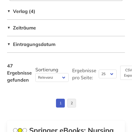
immunologie (1)
Verlag (4)
▼
infektiologie (2)
informatik (1)
Zeiträume
▼
inklusion &lt;soziologie&gt; (1)
Eintragungsdatum
▼
internationaler vergleich (1)
jugendhilfe (1)
47
Sortierung
Ergebnisse
CSV
Ergebnisse
katastrophenschutz (1)
Expo
pro Seite:
gefunden
kleinkindpädagogik (1)
krankenhausbau (1)
1
2
krankenhausfinanzierung (1)
krankenhaushygiene (1)
Springer eBooks: Nursing