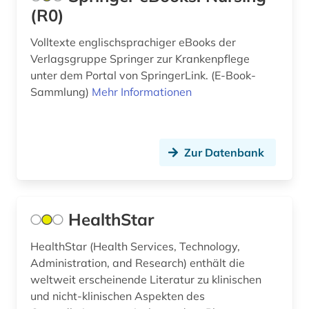
krankenhausverwaltung (1)
(R0)
krankenhauswesen (1)
Volltexte englischsprachiger eBooks der
Verlagsgruppe Springer zur Krankenpflege
krankenpflege (3)
unter dem Portal von SpringerLink. (E-Book-
krankenversicherung (1)
Sammlung)
Mehr Informationen
landwirtschaft (2)
lateinamerika (1)
Zur Datenbank
länderrating (1)
management (1)
HealthStar
marktforschung (1)
HealthStar (Health Services, Technology,
mathematik (1)
Administration, and Research) enthält die
weltweit erscheinende Literatur zu klinischen
medizin (11)
und nicht-klinischen Aspekten des