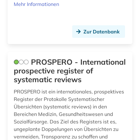
Mehr Informationen
sozialpolitik (1)
sozialverwaltung (1)
sozialwissenschaften (1)
Zur Datenbank
soziologie (1)
statistik (5)
PROSPERO - International
südamerika (1)
prospective register of
systematic reviews
technologie (1)
PROSPERO ist ein internationales, prospektives
telekommunikationswirtschaft (1)
Register der Protokolle Systematischer
Übersichten (systematic reviews) in den
umweltschutz (1)
Bereichen Medizin, Gesundheitswesen und
umweltwissenschaften (3)
Sozialfürsorge. Das Ziel des Registers ist es,
ungeplante Doppelungen von Übersichten zu
usa (1)
vermeiden, Transparenz zu schaffen und