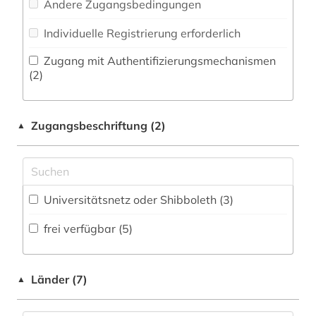
Andere Zugangsbedingungen
Natur- und Umweltschutz (2)
fachbegriffe (1)
Individuelle Registrierung erforderlich
Orient- und Asienwissenschaften (0)
familie (1)
Zugang mit Authentifizierungsmechanismen
Pädagogik (3)
(2)
finanzen (1)
Philosophie (0)
food & beverage (1)
Zugangsbeschriftung (2)
▲
Physik (0)
forschungsprojekt (1)
Politologie (1)
gebrauchsgüter (1)
Psychologie (4)
Universitätsnetz oder Shibboleth (3)
genetik (1)
Rechtswissenschaft (1)
frei verfügbar (5)
geologie (1)
Rheinland (NRW) (0)
geowissenschaften (1)
Romanistik (0)
Länder (7)
▲
gerontologie (1)
Slavistik (0)
gesundheit (3)