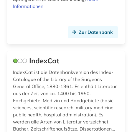
psychiatrische dienste (1)
Informationen
psychische gesundheit (1)
psychologie (2)
Zur Datenbank
public health (1)
pädagogik (1)
IndexCat
qualitätssicherung (1)
IndexCat ist die Datenbankversion des Index-
repository (1)
Catalogue of the Library of the Surgeons
General Office, 1880-1961. Es enthält Literatur
richtlinie (1)
aus der Zeit von ca. 1400 bis 1950.
sars-cov-2 (1)
Fachgebiete: Medizin und Randgebiete (basic
sciences, scientific research, military medicine,
sozialarbeit (1)
public health, hospital administration). Es
werden alle Arten von Literatur verzeichnet:
sozialmanagement (1)
Bücher, Zeitschriftenaufsätze, Dissertationen...