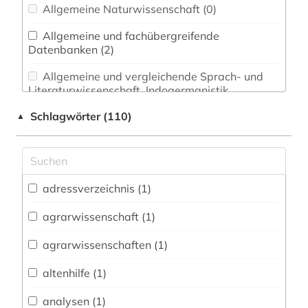
Allgemeine Naturwissenschaft (0)
Allgemeine und fachübergreifende
Datenbanken (2)
Allgemeine und vergleichende Sprach- und
Literaturwissenschaft. Indogermanistik.
Außereuropäische Sprachen und Literaturen (0)
Schlagwörter (110)
▲
Anglistik. Amerikanistik (0)
Archäologie (0)
Architektur, Bauingenieur- und
adressverzeichnis (1)
Vermessungswesen (0)
agrarwissenschaft (1)
Biologie, Biotechnologie (2)
agrarwissenschaften (1)
Buch- und Bibliothekswesen,
Informationswissenschaft (0)
altenhilfe (1)
Chemie und Pharmazie (3)
analysen (1)