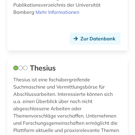
handel (1)
Publikationsverzeichnis der Universität
Bamberg
Mehr Informationen
hannover (1)
hessen (1)
Zur Datenbank
hochschule (3)
hochschulinstitut (1)
hochschulschrift (3)
Thesius
homöopathie (3)
Thesius ist eine fachübergreifende
Suchmaschine und Vermittlungsbörse für
identifikation (1)
Abschlussarbeiten. Interessierte können sich
u.a. einen Überblick über noch nicht
industrie (1)
abgeschlossene Arbeiten oder
information (1)
Themenvorschläge verschaffen. Unternehmen
und Forschungsgemeinschaften ermöglicht die
infrastruktur (1)
Plattform aktuelle und praxisrelevante Themen