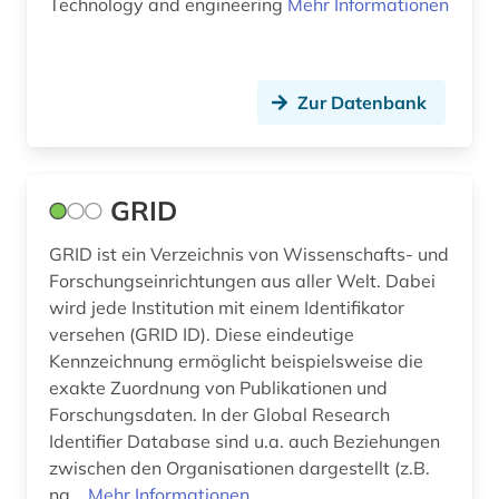
Technology and engineering
Mehr Informationen
kernphysik (1)
kommentare (1)
Zur Datenbank
konfliktforschung (1)
kontrollierte klinische studie (3)
kulturwissenschaften (1)
GRID
körperschaft (1)
GRID ist ein Verzeichnis von Wissenschafts- und
Forschungseinrichtungen aus aller Welt. Dabei
künste (1)
wird jede Institution mit einem Identifikator
versehen (GRID ID). Diese eindeutige
künstlerische forschung (1)
Kennzeichnung ermöglicht beispielsweise die
landeskunde (1)
exakte Zuordnung von Publikationen und
Forschungsdaten. In der Global Research
landwirtschaft (1)
Identifier Database sind u.a. auch Beziehungen
zwischen den Organisationen dargestellt (z.B.
magnetismus (1)
na...
Mehr Informationen