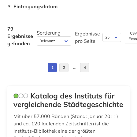
Russland, Sowjetunion (1)
Eintragungsdatum
Soziologie (6)
▼
energie (1)
Schweiz (1)
Sport (0)
entwicklung (3)
Spanien (1)
79
Technik (5)
Sortierung
Ergebnisse
CSV
Ergebnisse
enzyklopädie (1)
Expo
USA (5)
pro Seite:
gefunden
Theologie und Religionswissenschaften (4)
ernährung (1)
Werkstoffwissenschaften und
erziehung (2)
Fertigungstechnik (1)
1
2
…
4
europa (4)
Wirtschaftswissenschaften (4)
Wissenschaftskunde, Forschung, Hochschul-,
europäische union (2)
Museumswesen (23)
Katalog des Instituts für
experiment (1)
vergleichende Städtegeschichte
f&amp;e (1)
Mit über 57.000 Bänden (Stand: Januar 2011)
und ca. 120 laufenden Zeitschriften ist die
festkörperforschung (1)
Instituts-Bibliothek eine der größten