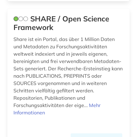
quelle (1)
SHARE / Open Science
qumrantexte (1)
Framework
recherche (1)
Share ist ein Portal, das über 1 Million Daten
religion (2)
und Metadaten zu Forschungsaktivitäten
weltweit indexiert und in jeweils eigenen,
repositorium (1)
bereinigten und frei verwendbaren Metadaten-
Sets generiert. Der Recherche-Ersteinstieg kann
rheinland-pfalz (1)
nach PUBLICATIONS, PREPRINTS oder
SOURCES vorgenommen und in weiteren
russland (1)
Schritten vielfältig gefiltert werden.
römerzeit (1)
Repositorien, Publikationen und
Forschungsaktivitäten der eige...
Mehr
sachsen-anhalt (1)
Informationen
schadstoff (1)
schweiz (1)