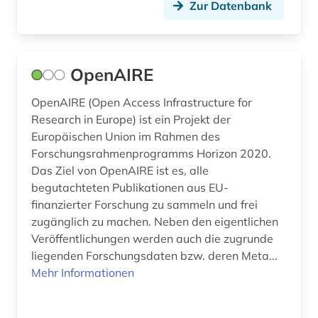
Zur Datenbank
sicherheitspolitik (1)
sozialwissenschaften (2)
OpenAIRE
soziologie (1)
OpenAIRE (Open Access Infrastructure for
sprachwissenschaft (1)
Research in Europe) ist ein Projekt der
Europäischen Union im Rahmen des
stadt (1)
Forschungsrahmenprogramms Horizon 2020.
statistik (2)
Das Ziel von OpenAIRE ist es, alle
begutachteten Publikationen aus EU-
strahlung (1)
finanzierter Forschung zu sammeln und frei
zugänglich zu machen. Neben den eigentlichen
studium (1)
Veröffentlichungen werden auch die zugrunde
suchmaschine (2)
liegenden Forschungsdaten bzw. deren Meta...
Mehr Informationen
südafrika (1)
technik (9)