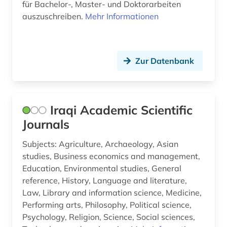
für Bachelor-, Master- und Doktorarbeiten
ingenieurwissenschaften (4)
auszuschreiben.
Mehr Informationen
innovation (1)
institut (1)
Zur Datenbank
internationale politik (1)
internationales recht (1)
Iraqi Academic Scientific
investmentfond (1)
Journals
irak (1)
Subjects: Agriculture, Archaeology, Asian
jansenismus (1)
studies, Business economics and management,
Education, Environmental studies, General
kanarische inseln (1)
reference, History, Language and literature,
Law, Library and information science, Medicine,
kassel (1)
Performing arts, Philosophy, Political science,
katalog (1)
Psychology, Religion, Science, Social sciences,