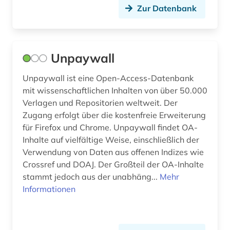
Zur Datenbank
universität (3)
universität <humboldt-universität> (1)
Unpaywall
universität bamberg (2)
Unpaywall ist eine Open-Access-Datenbank
universität mainz (1)
mit wissenschaftlichen Inhalten von über 50.000
usa (7)
Verlagen und Repositorien weltweit. Der
Zugang erfolgt über die kostenfreie Erweiterung
verzeichnis (2)
für Firefox und Chrome. Unpaywall findet OA-
Inhalte auf vielfältige Weise, einschließlich der
veröffentlichung (1)
Verwendung von Daten aus offenen Indizes wie
Crossref und DOAJ. Der Großteil der OA-Inhalte
virtuelles museum (1)
stammt jedoch aus der unabhäng...
Mehr
vorabdruck (1)
Informationen
vorarlberg (1)
werkstoff (1)