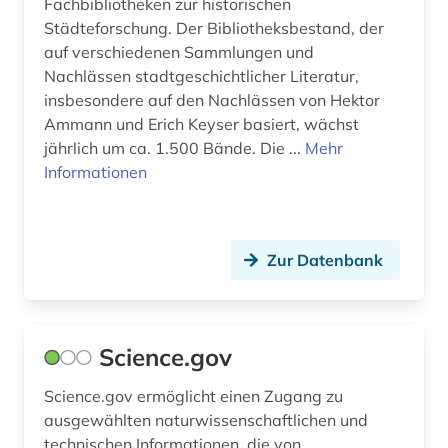
formeln (1)
Fachbibliotheken zur historischen
Städteforschung. Der Bibliotheksbestand, der
forschung (79)
auf verschiedenen Sammlungen und
Nachlässen stadtgeschichtlicher Literatur,
forschung und entwicklung (1)
insbesondere auf den Nachlässen von Hektor
Ammann und Erich Keyser basiert, wächst
forschungsdaten (2)
jährlich um ca. 1.500 Bände. Die ...
Mehr
forschungseinrichtung (2)
Informationen
forschungsförderung (2)
forschungsinstitut (1)
Zur Datenbank
forschungsprojekt (2)
forschungstrends (1)
Science.gov
frankreich (1)
Science.gov ermöglicht einen Zugang zu
frau (1)
ausgewählten naturwissenschaftlichen und
technischen Informationen, die von