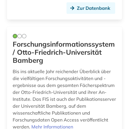
zeitschrift (1)
Zur Datenbank
zeitschriften (1)
zivilgesellschaft (1)
ägyptologie (1)
Forschungsinformationssystem
ökologie (3)
/ Otto-Friedrich-Universität
Bamberg
österreich (3)
Bis ins aktuelle Jahr reichender Überblick über
die vielfältigen Forschungsaktivitäten und -
ergebnisse aus dem gesamten Fächerspektrum
der Otto-Friedrich-Universität und ihrer An-
Institute. Das FIS ist auch der Publikationsserver
der Universität Bamberg, auf dem
wissenschaftliche Publikationen und
Forschungsdaten Open Access veröffentlicht
werden.
Mehr Informationen