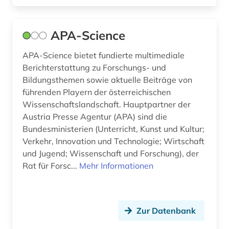
open science (1)
APA-Science
open source (1)
organisation (1)
APA-Science bietet fundierte multimediale
Berichterstattung zu Forschungs- und
ostafrika (1)
Bildungsthemen sowie aktuelle Beiträge von
führenden Playern der österreichischen
patent (1)
Wissenschaftslandschaft. Hauptpartner der
Austria Presse Agentur (APA) sind die
politische wissenschaft (1)
Bundesministerien (Unterricht, Kunst und Kultur;
portal (2)
Verkehr, Innovation und Technologie; Wirtschaft
und Jugend; Wissenschaft und Forschung), der
privatwirtschaft (1)
Rat für Forsc...
Mehr Informationen
produktionstechnologie (2)
publikationen (1)
Zur Datenbank
pädagogik (2)