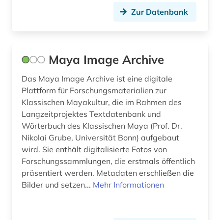
Zur Datenbank
technische universität clausthal (1)
technische universität dresden (1)
technische universität wien (1)
Maya Image Archive
technologie (1)
Das Maya Image Archive ist eine digitale
Plattform für Forschungsmaterialien zur
thema (1)
Klassischen Mayakultur, die im Rahmen des
Langzeitprojektes Textdatenbank und
themenfindung (1)
Wörterbuch des Klassischen Maya (Prof. Dr.
theologie (2)
Nikolai Grube, Universität Bonn) aufgebaut
wird. Sie enthält digitalisierte Fotos von
tieranatomie (1)
Forschungssammlungen, die erstmals öffentlich
präsentiert werden. Metadaten erschließen die
tiermedizin (1)
Bilder und setzen...
Mehr Informationen
totes meer (1)
umwelt (1)