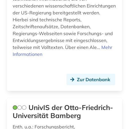
frauenforschung (1)
verschiedenen wissenschaftlichen Einrichtungen
der US-Regierung bereitgestellt werden.
friedensforschung (1)
Hierbei sind technische Reports,
förderung (3)
Zeitschriftenaufsätze, Datenbanken,
Regierungs-Webseiten sowie Forschungs- und
förderungsprogramm (1)
Entwicklungsergebnisse mit eingeschlossen,
teilweise mit Volltexten. Über einen Ale...
Mehr
galloromanistik (1)
Informationen
gedenkstätte (1)
gentechnologie (1)
Zur Datenbank
geschichte (2)
governance (1)
UnivIS der Otto-Friedrich-
grenzflächen (1)
Universität Bamberg
griechenland (1)
Enth. u.a.: Forschungsbericht,