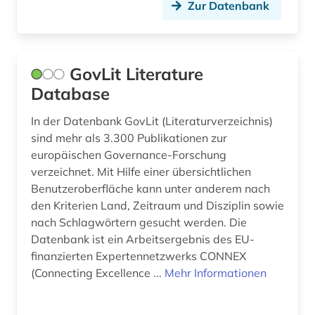
Zur Datenbank
werkstoffkunde (2)
wissenschaft (9)
GovLit Literature
wissenschaftler (1)
Database
wissenschaftliche gesellschaft (1)
In der Datenbank GovLit (Literaturverzeichnis)
sind mehr als 3.300 Publikationen zur
wissenschaftliche kooperation (1)
europäischen Governance-Forschung
wissenschaftliche zeitschrift (1)
verzeichnet. Mit Hilfe einer übersichtlichen
Benutzeroberfläche kann unter anderem nach
wissenschaftsförderung (2)
den Kriterien Land, Zeitraum und Disziplin sowie
nach Schlagwörtern gesucht werden. Die
wissenschaftsorganisation (1)
Datenbank ist ein Arbeitsergebnis des EU-
finanzierten Expertennetzwerks CONNEX
wörterbuch (2)
(Connecting Excellence ...
Mehr Informationen
zeitgeschichte &lt;fach&gt; (1)