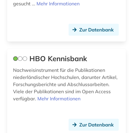
gesucht ...
Mehr Informationen
naturwissenschaften (2)
neuerwerbung (1)
Zur Datenbank
niederlande (1)
niederlandistik (1)
nucleonica (1)
HBO Kennisbank
nuklear (1)
Nachweisinstrument für die Publikationen
niederländischer Hochschulen, darunter Artikel,
oecd (1)
Forschungsberichte und Abschlussarbeiten.
online-recherche (1)
Viele der Publikationen sind im Open Access
verfügbar.
Mehr Informationen
online-ressource (1)
open access (4)
Zur Datenbank
open data (1)