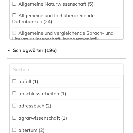
Allgemeine Naturwissenschaft (5)
Allgemeine und fachübergreifende
Datenbanken (24)
Allgemeine und vergleichende Sprach- und
Literaturwissenschaft. Indogermanistik.
Außereuropäische Sprachen und Literaturen (0)
Schlagwörter (196)
▲
Anglistik. Amerikanistik (0)
Archäologie (3)
Architektur, Bauingenieur- und
abfall (1)
Vermessungswesen (1)
abschlussarbeiten (1)
Biologie, Biotechnologie (4)
adressbuch (2)
Buch- und Bibliothekswesen,
Informationswissenschaft (0)
agrarwissenschaft (1)
Chemie und Pharmazie (2)
altertum (2)