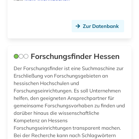
maschinenbau (2)
masterarbeit (1)
Zur Datenbank
maya (1)
medienwissenschaft (1)
Forschungsfinder Hessen
medizin (5)
Der Forschungsfinder ist eine Suchmaschine zur
medizinische hochschule hannover (1)
Erschließung von Forschungsgebieten an
mode (1)
hessischen Hochschulen und
Forschungseinrichtungen. Es soll Unternehmen
museum (2)
helfen, den geeigneten Ansprechpartner für
gemeinsame Forschungsvorhaben zu finden und
musik (1)
darüber hinaus die wissenschaftliche
musikwissenschaft (1)
Kompetenz an Hessens
Forschungseinrichtungen transparent machen.
naturwissenschaft (2)
Bei der Recherche kann nach Schlagwörtern