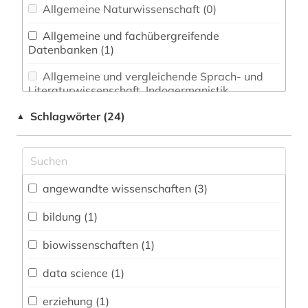
Allgemeine Naturwissenschaft (0)
Allgemeine und fachübergreifende
Datenbanken (1)
Allgemeine und vergleichende Sprach- und
Literaturwissenschaft. Indogermanistik.
Außereuropäische Sprachen und Literaturen (0)
Schlagwörter (24)
▲
Anglistik. Amerikanistik (0)
Archäologie (0)
Architektur, Bauingenieur- und
angewandte wissenschaften (3)
Vermessungswesen (0)
bildung (1)
Biologie, Biotechnologie (1)
biowissenschaften (1)
Buch- und Bibliothekswesen,
Informationswissenschaft (0)
data science (1)
Chemie und Pharmazie (0)
erziehung (1)