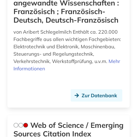
angewandte Wissenschaften :
Soziologie (1)
Französisch ; Französisch-
Deutsch, Deutsch-Französisch
Sport (0)
von Aribert Schlegelmilch Enthält ca. 220.000
Technik (1)
Fachbegriffe aus allen wichtigen Fachgebieten:
Theologie und Religionswissenschaften (0)
Elektrotechnik und Elektronik, Maschinenbau,
Steuerungs- und Regelungstechnik,
Werkstoffwissenschaften und
Verkehrstechnik, Werkstoffprüfung, u.v.m.
Mehr
Fertigungstechnik (1)
Informationen
Wirtschaftswissenschaften (0)
Wissenschaftskunde, Forschung, Hochschul-,
Museumswesen (0)
Zur Datenbank
Web of Science / Emerging
Sources Citation Index