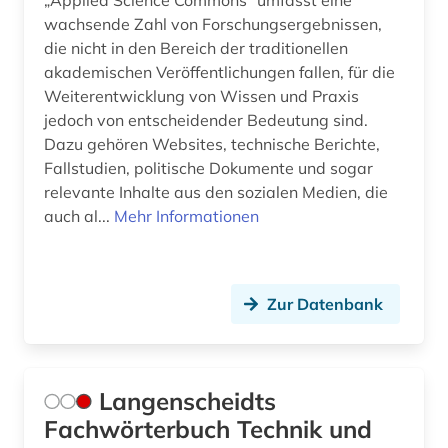
„Applied Science Commons“ umfasst eine
Natur- und Umweltschutz (1)
wachsende Zahl von Forschungsergebnissen,
die nicht in den Bereich der traditionellen
Orient- und Asienwissenschaften (0)
akademischen Veröffentlichungen fallen, für die
Weiterentwicklung von Wissen und Praxis
Pädagogik (0)
jedoch von entscheidender Bedeutung sind.
Philosophie (0)
Dazu gehören Websites, technische Berichte,
Fallstudien, politische Dokumente und sogar
Physik (0)
relevante Inhalte aus den sozialen Medien, die
auch al...
Mehr Informationen
Politologie (0)
Psychologie (0)
Zur Datenbank
Rechtswissenschaft (0)
Rheinland (NRW) (0)
Romanistik (0)
Langenscheidts
Fachwörterbuch Technik und
Slavistik (0)