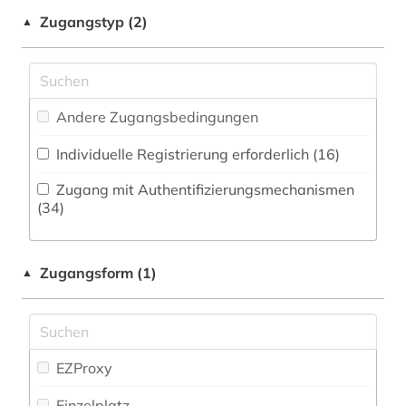
Natur- und Umweltschutz (0)
Zugangstyp (2)
▲
amerikanistik (3)
Orient- und Asienwissenschaften (0)
amtsblatt (1)
Pädagogik (3)
amtsdrucksache (4)
Andere Zugangsbedingungen
Philosophie (3)
anarchismus (1)
Individuelle Registrierung erforderlich (16)
Physik (0)
anglistik (3)
Zugang mit Authentifizierungsmechanismen
Politologie (67)
(34)
angloamerikanischer kulturraum (3)
Psychologie (2)
anorganisches pigment (1)
Zugangsform (1)
▲
Rechtswissenschaft (30)
anthologie (6)
Rheinland (NRW) (0)
antikolonialismus (2)
Romanistik (1)
EZProxy
antiquariat (1)
Slavistik (0)
Einzelplatz
anzeiger (1)