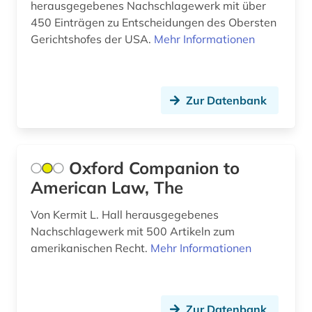
gefangener (1)
herausgegebenes Nachschlagewerk mit über
450 Einträgen zu Entscheidungen des Obersten
geheimdienst (3)
Gerichtshofes der USA.
Mehr Informationen
gender (2)
genderforschung (1)
Zur Datenbank
genealogie (3)
genetik (1)
Oxford Companion to
geographie (2)
American Law, The
geopolitik (1)
Von Kermit L. Hall herausgegebenes
geowissenschaften (1)
Nachschlagewerk mit 500 Artikeln zum
amerikanischen Recht.
Mehr Informationen
gerichtsentscheidung (1)
geschichte (65)
Zur Datenbank