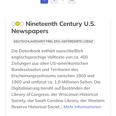
berühmte persönlichkeit (1)
Großbritannien (38)
beschluss (1)
Hessen (1)
Nineteenth Century U.S.
bestandsverzeichnis (1)
Newspapers
Irland (7)
betriebsdaten (1)
Island (1)
DEUTSCHLANDWEIT FREI, DFG-GEFÖRDERTE LIZENZ
bevölkerung (1)
Die Datenbank enthält ausschließlich
Israel (2)
bevölkerungsstatistik (1)
englischsprachige Volltexte von ca. 400
Italien (4)
Zeitungen aus allen US-amerikanischen
bibliografie (11)
Bundesstaaten und Territorien des
Japan (4)
Erscheinungszeitraums zwischen 1800 und
bibliographie (14)
1900 und umfasst ca. 1,8 Millionen Seiten. Die
Kanada (28)
bibliometrie (1)
Digitalisierung beruht auf Beständen der
Korea (3)
Library of Congress, der Wisconsin Historical
bibliothek (2)
Society, der South Carolina Library, der Western
Lettland (1)
Reserve Historical Societ...
Mehr Informationen
bibliothekskatalog (1)
Malta (1)