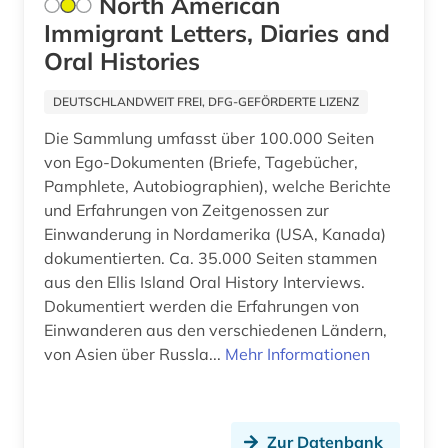
North American
botanische nomenklatur (1)
Immigrant Letters, Diaries and
Portugal (2)
bremen (1)
Oral Histories
Rumänien (2)
briefsammlung (2)
DEUTSCHLANDWEIT FREI, DFG-GEFÖRDERTE LIZENZ
Russland, Sowjetunion (5)
broadway (1)
Die Sammlung umfasst über 100.000 Seiten
von Ego-Dokumenten (Briefe, Tagebücher,
Sachsen (1)
buchhandel (4)
Pamphlete, Autobiographien), welche Berichte
Schweden (4)
und Erfahrungen von Zeitgenossen zur
börse (2)
Einwanderung in Nordamerika (USA, Kanada)
Schweiz (4)
dokumentierten. Ca. 35.000 Seiten stammen
bürgerrechtsbewegung (2)
aus den Ellis Island Oral History Interviews.
Skandinavien (2)
carl philipp emanuel (1)
Dokumentiert werden die Erfahrungen von
Slowakei (1)
Einwanderen aus den verschiedenen Ländern,
cell biology (1)
von Asien über Russla...
Mehr Informationen
Spanien (3)
charles (1)
Suedamerika (12)
chemie (7)
Zur Datenbank