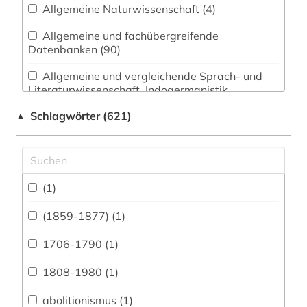
Allgemeine Naturwissenschaft (4)
Allgemeine und fachübergreifende
Datenbanken (90)
Allgemeine und vergleichende Sprach- und
Literaturwissenschaft. Indogermanistik.
Außereuropäische Sprachen und Literaturen (10)
Schlagwörter (621)
▲
Anglistik. Amerikanistik (73)
Archäologie (3)
Architektur, Bauingenieur- und
(1)
Vermessungswesen (6)
(1859-1877) (1)
Biologie, Biotechnologie (6)
1706-1790 (1)
Buch- und Bibliothekswesen,
Informationswissenschaft (2)
1808-1980 (1)
Chemie und Pharmazie (7)
abolitionismus (1)