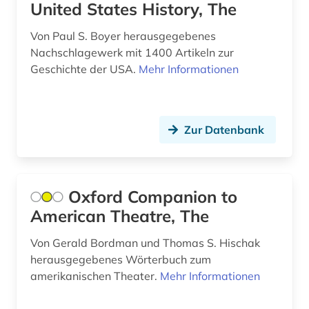
United States History, The
europa (3)
Von Paul S. Boyer herausgegebenes
Nachschlagewerk mit 1400 Artikeln zur
european patent office (1)
Geschichte der USA.
Mehr Informationen
europäisches patentamt (1)
examensfragen (1)
Zur Datenbank
export (1)
faktendatenbank (1)
Oxford Companion to
fid asien (3)
American Theatre, The
fid darstellende kunst (1)
Von Gerald Bordman und Thomas S. Hischak
fid geschichtswissenschaft (3)
herausgegebenes Wörterbuch zum
amerikanischen Theater.
Mehr Informationen
fid lateinamerika (9)
fid ost-, ostmittel- und südosteuropa (1)