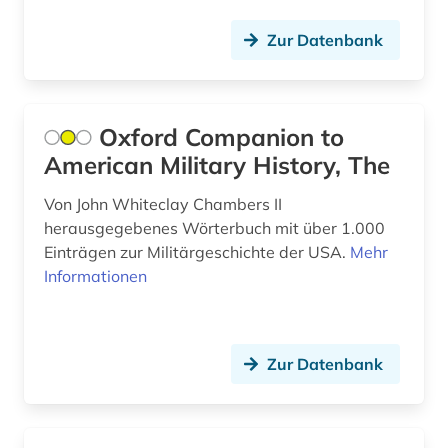
film (8)
Zur Datenbank
filmwissenschaft (1)
filmzeitschrift (1)
Oxford Companion to
American Military History, The
finanzstatistik (1)
finanzwirtschaft (1)
Von John Whiteclay Chambers II
herausgegebenes Wörterbuch mit über 1.000
firma (1)
Einträgen zur Militärgeschichte der USA.
Mehr
Informationen
florida (2)
forschung (5)
Zur Datenbank
forschungsdaten (2)
forschungsstrategie (1)