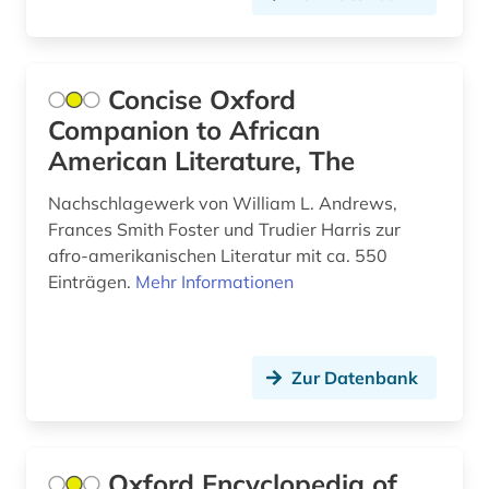
Suedasien (1)
chile (1)
Suedostasien (1)
china (1)
Tschechische Republik (1)
Concise Oxford
comic (1)
Companion to African
Tuerkei (1)
common law (1)
American Literature, The
Ukraine (1)
commonwealth (6)
Nachschlagewerk von William L. Andrews,
Ungarn (2)
Frances Smith Foster und Trudier Harris zur
computerlinguistik (1)
afro-amerikanischen Literatur mit ca. 550
Vatikanstadt (1)
Einträgen.
Mehr Informationen
congress (3)
Zypern (1)
costa rica (1)
datenanalyse (1)
Zur Datenbank
datenbank (1)
datenvisualisierung (1)
Oxford Encyclopedia of