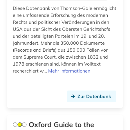
dissertation (2)
Diese Datenbank von Thomson-Gale ermöglicht
eine umfassende Erforschung des modernen
district of columbia (1)
Rechts und politischer Veränderungen in den
USA aus der Sicht des Obersten Gerichtshofs
dokument (1)
und der beteiligten Parteien im 19. und 20.
dokumentarfilm (1)
Jahrhundert. Mehr als 350.000 Dokumente
(Records and Briefs) aus 150.000 Fällen vor
dominikanische republik (1)
dem Supreme Court, die zwischen 1832 und
1978 erschienen sind, können im Volltext
douglas (1)
recherchiert w...
Mehr Informationen
drama (3)
dramatiker (1)
Zur Datenbank
dramaturgie (1)
drehbuch (1)
Oxford Guide to the
druckwerk (1)