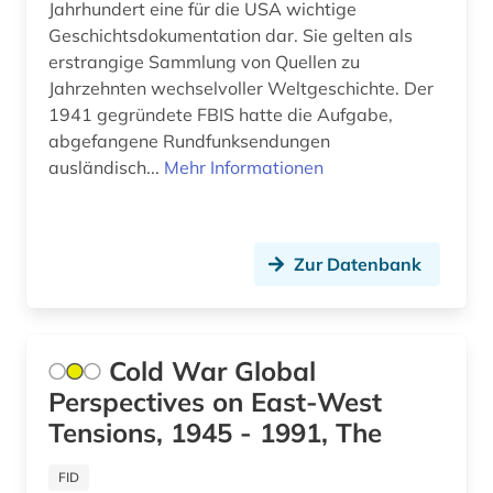
Jahrhundert eine für die USA wichtige
island (1)
Geschichtsdokumentation dar. Sie gelten als
erstrangige Sammlung von Quellen zu
italien (1)
Jahrzehnten wechselvoller Weltgeschichte. Der
1941 gegründete FBIS hatte die Aufgabe,
java (1)
abgefangene Rundfunksendungen
jonathan (1)
ausländisch...
Mehr Informationen
joseph antoine labadie (1)
josephinische landesaufnahme (1)
Zur Datenbank
juden (2)
judentum (1)
Cold War Global
jugendliteratur (1)
Perspectives on East-West
Tensions, 1945 - 1991, The
justiz (1)
FID
justizvollzugsanstalt (1)