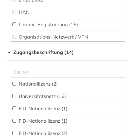
Soziologie (35)
HAN
arbeit (1)
Sport (3)
arbeiterbewegung (1)
Link mit Registrierung (16)
Technik (13)
Organisations-Netzwerk / VPN
architektur (6)
Theologie und Religionswissenschaften (5)
Shibboleth
archiv (3)
Zugangsbeschriftung (14)
▲
Werkstoffwissenschaften und
Zugriff vor Ort
Fertigungstechnik (9)
archiv der new york times (1)
archäologie (1)
Wirtschaftswissenschaften (33)
Nationallizenz (2)
Wissenschaftskunde, Forschung, Hochschul-,
argentinien (1)
Museumswesen (0)
Universitätsnetz (16)
arizona (1)
FID-Nationallizenz (1)
art (1)
FID-Nationallizenz (1)
artikel (1)
FID-Nationallizenz (2)