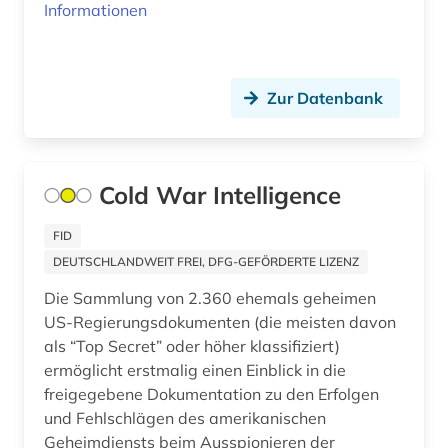
Informationen
grafik (1)
graphic novel (1)
gras (1)
Zur Datenbank
griechenland (1)
großbritanien (1)
Cold War Intelligence
großbritannien (6)
FID
grundwasser (1)
DEUTSCHLANDWEIT FREI, DFG-GEFÖRDERTE LIZENZ
Die Sammlung von 2.360 ehemals geheimen
handel (4)
US-Regierungsdokumenten (die meisten davon
handelshemmnis (1)
als “Top Secret” oder höher klassifiziert)
ermöglicht erstmalig einen Einblick in die
handelsrecht (1)
freigegebene Dokumentation zu den Erfolgen
und Fehlschlägen des amerikanischen
handschrift (1)
Geheimdiensts beim Ausspionieren der