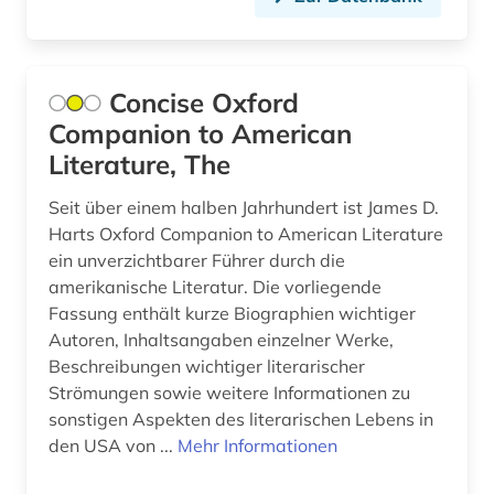
geschichte &lt;1801-1819&gt; (1)
geschichte 1492-1820 (1)
Concise Oxford
geschichte 1500-1900 (1)
Companion to American
geschichte 1650 (1)
Literature, The
geschichte 1782-1903 (1)
Seit über einem halben Jahrhundert ist James D.
geschichte 1789-1838 (1)
Harts Oxford Companion to American Literature
ein unverzichtbarer Führer durch die
geschichte 1789-1930 (1)
amerikanische Literatur. Die vorliegende
Fassung enthält kurze Biographien wichtiger
geschichte 1800-1930 (1)
Autoren, Inhaltsangaben einzelner Werke,
Beschreibungen wichtiger literarischer
geschichte 1800-1980 (1)
Strömungen sowie weitere Informationen zu
geschichte 1815-1914 (1)
sonstigen Aspekten des literarischen Lebens in
den USA von ...
Mehr Informationen
geschichte 1817-1980 (1)