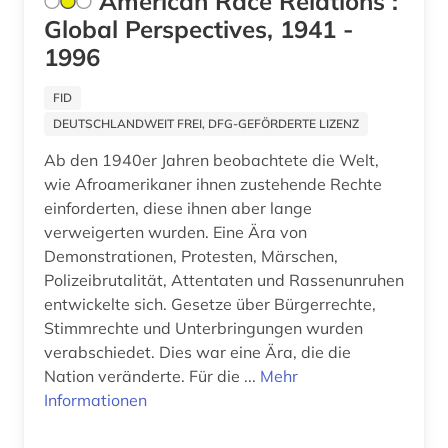
American Race Relations :
Global Perspectives, 1941 -
kentucky (1)
1996
kinderliteratur (1)
FID
kirchenarchiv (1)
DEUTSCHLANDWEIT FREI, DFG-GEFÖRDERTE LIZENZ
kirk (1)
Ab den 1940er Jahren beobachtete die Welt,
wie Afroamerikaner ihnen zustehende Rechte
klarinette (1)
einforderten, diese ihnen aber lange
verweigerten wurden. Eine Ära von
klarinettenquintett (1)
Demonstrationen, Protesten, Märschen,
klimatechnik (2)
Polizeibrutalität, Attentaten und Rassenunruhen
entwickelte sich. Gesetze über Bürgerrechte,
kolonialismus (6)
Stimmrechte und Unterbringungen wurden
verabschiedet. Dies war eine Ära, die die
kommunikation (1)
Nation veränderte. Für die ...
Mehr
Informationen
kommunismus (1)
kongress (6)