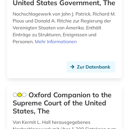
United States Government, The
dänemark (1)
Nachschlagewerk von John J. Patrick, Richard M.
eames (2)
Pious und Donald A. Ritchie zur Regierung der
Vereinigten Staaten von Amerika. Enthält
ecuador (1)
Einträge zu Strukturen, Ereignissen und
Personen.
Mehr Informationen
edwards (1)
ehe (1)
einwanderer (1)
Zur Datenbank
einwanderung (4)
einzelhandel (1)
Oxford Companion to the
Supreme Court of the United
elektronische bibliothek (1)
States, The
elektronische ressource (1)
Von Kermit L. Hall herausgegebenes
elektronische zeitschrift (1)