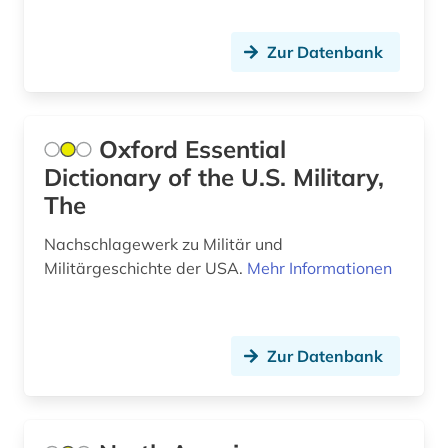
bilddatenbank (1)
Mecklenburg-Vorpommern (1)
bildung (1)
Zur Datenbank
Mittelamerika (13)
biodiversität (1)
Niederlande (5)
biografie (2)
Oxford Essential
Nordamerika (16)
Dictionary of the U.S. Military,
biographie (7)
The
Norwegen (5)
bioinformatik (1)
Oesterreich (7)
Nachschlagewerk zu Militär und
biologie (1)
Militärgeschichte der USA.
Mehr Informationen
Ostasien (1)
biomedizin (1)
Osteuropa (3)
bolivien (1)
Zur Datenbank
Ostmitteleuropa (1)
boston <mass.> (1)
Palaestina (1)
botanik (1)
Polen (2)