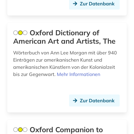
Zur Datenbank
epo (1)
erdöl (1)
Oxford Dictionary of
ereignis (1)
American Art and Artists, The
erinnerung (1)
Wörterbuch von Ann Lee Morgan mit über 940
eritrea (1)
Einträgen zur amerikanischen Kunst und
amerikanischen Künstlern von der Kolonialzeit
ernährung (1)
bis zur Gegenwart.
Mehr Informationen
erster weltkrieg (1)
erziehungswissenschaft (1)
Zur Datenbank
ethnische beziehungen (1)
etymologie (1)
Oxford Companion to
eu-richtlinien (1)