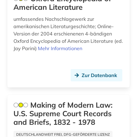
American Literature
demoskopie (2)
design (1)
umfassendes Nachschlagewerk zur
amerikanischen Literaturgeschichte; Online-
designer (2)
Version der 2004 erschienenen 4-bändigen
Oxford Encyclopedia of American Literature (ed.
designfirmen (2)
Jay Parini)
Mehr Informationen
deutsch (1)
deutscher einwanderer (1)
Zur Datenbank
deutschland (4)
digitale rechte (1)
Making of Modern Law:
digitalisat (1)
U.S. Supreme Court Records
diplomatie (1)
and Briefs, 1832 - 1978
diplomatische beziehungen (1)
DEUTSCHLANDWEIT FREI, DFG-GEFÖRDERTE LIZENZ