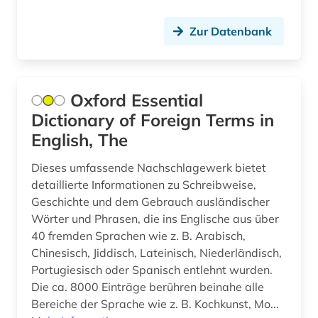
geschichte 1830-1945 (1)
Zur Datenbank
geschichte 1832-1978 (1)
geschichte 1853-1865 (2)
geschichte 1890-1920 (1)
Oxford Essential
Dictionary of Foreign Terms in
geschichte 1900-2000 (1)
English, The
geschichte 1914-1918 (1)
Dieses umfassende Nachschlagewerk bietet
geschichte 1931-2000 (1)
detaillierte Informationen zu Schreibweise,
Geschichte und dem Gebrauch ausländischer
geschichte 1940-1950 (1)
Wörter und Phrasen, die ins Englische aus über
40 fremden Sprachen wie z. B. Arabisch,
geschichte 1945 (2)
Chinesisch, Jiddisch, Lateinisch, Niederländisch,
geschichte 1945 - 1959 (1)
Portugiesisch oder Spanisch entlehnt wurden.
Die ca. 8000 Einträge berühren beinahe alle
geschichte 1945- (1)
Bereiche der Sprache wie z. B. Kochkunst, Mo...