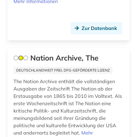
Mehr Informationen
geschichte 1945-1991 (1)
geschichte 1945-1995 (2)
Zur Datenbank
geschichte 1945-2004 (1)
geschichte <1639-1800> (1)
geschichte anfänge-2000 (1)
Nation Archive, The
geschichtsunterricht (1)
DEUTSCHLANDWEIT FREI, DFG-GEFÖRDERTE LIZENZ
gesellschaft (1)
The Nation Archive enthält die vollständigen
Ausgaben der Zeitschrift The Nation ab der
gesetz (2)
Erstausgabe von 1865 bis 2010 im Volltext. Als
erste Wochenzeitschrift ist The Nation eine
gesetzesvorlage (1)
kritische Politik- und Kulturzeitschrift, die
gesetzgebung (2)
meinungsbildend seit ihrer Gründung die
politische und kulturelle Entwicklung der USA
gewerkschaft (2)
und andernorts begleitet hat.
Mehr