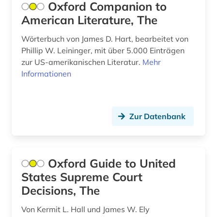
forstwirtschaft (1)
Oxford Companion to
American Literature, The
fotografie (2)
Wörterbuch von James D. Hart, bearbeitet von
franklin (1)
Phillip W. Leininger, mit über 5.000 Einträgen
frankreich (3)
zur US-amerikanischen Literatur.
Mehr
Informationen
franziszeische landesaufnahme (1)
franziszeischer kataster (1)
Zur Datenbank
frau (2)
frauenbild (1)
frauenforschung (1)
Oxford Guide to United
States Supreme Court
fremdwort (1)
Decisions, The
ft-raman-spektroskopie (1)
Von Kermit L. Hall und James W. Ely