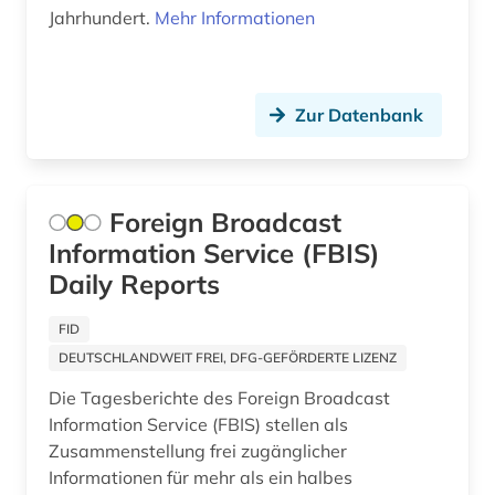
Jahrhundert.
Mehr Informationen
indonesien (1)
industriedesign (1)
Zur Datenbank
industriefilm (1)
informatik (1)
ingenieurwissenschaften (3)
Foreign Broadcast
Information Service (FBIS)
innenpolitik (1)
Daily Reports
internationale politik (2)
FID
internationaler terrorismus (1)
DEUTSCHLANDWEIT FREI, DFG-GEFÖRDERTE LIZENZ
internationales recht (1)
Die Tagesberichte des Foreign Broadcast
Information Service (FBIS) stellen als
interview (2)
Zusammenstellung frei zugänglicher
Informationen für mehr als ein halbes
irland (2)