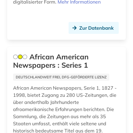
digitalisierter Form.
Mehr Informationen
holocaust (2)
human genetics (1)
Zur Datenbank
hybridrasen (1)
immaterielle werte (1)
immunology (1)
African American
Newspapers : Series 1
indianer (4)
DEUTSCHLANDWEIT FREI, DFG-GEFÖRDERTE LIZENZ
indianerpolitik (2)
African American Newspapers, Serie 1, 1827 -
indien (1)
1998, bietet Zugang zu 280 US-Zeitungen, die
über anderthalb Jahrhunderte
indigenes volk (1)
afroamerikanische Erfahrungen berichten. Die
indikator (1)
Sammlung, die Zeitungen aus mehr als 35
Staaten umfasst, enthält viele seltene und
indochina (1)
historisch bedeutsame Titel aus dem 19.