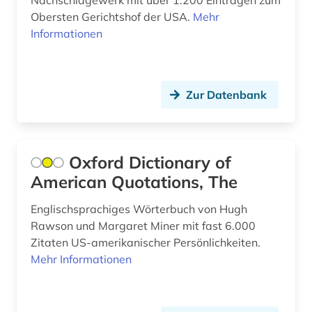
Nachschlagewerk mit über 1.200 Einträgen zum
Obersten Gerichtshof der USA.
Mehr
elektronische zeitung (2)
Informationen
elektronisches buch (10)
elektrotechnik (1)
Zur Datenbank
elfter september (1)
england (2)
Oxford Dictionary of
englisch (12)
American Quotations, The
englisches sprachgebiet (4)
Englischsprachiges Wörterbuch von Hugh
entwicklungshilfe (1)
Rawson und Margaret Miner mit fast 6.000
Zitaten US-amerikanischer Persönlichkeiten.
entwicklungspolitik (1)
Mehr Informationen
entwicklungsprojekt (1)
enzyklopädie (3)