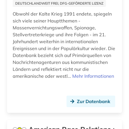
DEUTSCHLANDWEIT FREI, DFG-GEFÖRDERTE LIZENZ
kalifornien (3)
Obwohl der Kalte Krieg 1991 endete, spiegeln
kalter krieg (1)
sich viele seiner Hauptthemen -
Massenvernichtungswaffen, Spionage,
kanada (9)
Stellvertreterkriege und ihre Folgen - im 21.
Jahrhundert weiterhin in internationalen
karibik (2)
Ereignissen und in der Populärkultur wieder. Die
Datenbank bezieht sich auf Primärquellen von
karibik und latino studies (1)
Nachrichtenagenturen aus kommunistischen
karte (1)
Ländern und reflektiert nicht nur die
amerikanische oder westl...
Mehr Informationen
kartierung (1)
kartographie (1)
Zur Datenbank
katalog (2)
kennedy, john f. (1)
kennedy, john f. | politiker; staatspräsident (1)