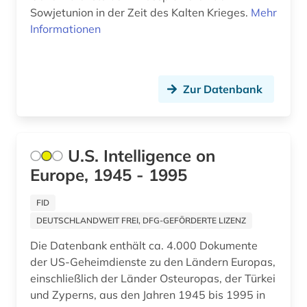
Sowjetunion in der Zeit des Kalten Krieges.
hawaii (1)
Mehr
Informationen
herrenmagazin (1)
hispanics (1)
Zur Datenbank
hispanoamerika (1)
hispanoamerikanische geschichte (1)
U.S. Intelligence on
hispanos (1)
Europe, 1945 - 1995
historical statistics (1)
FID
historische persönlichkeit (1)
DEUTSCHLANDWEIT FREI, DFG-GEFÖRDERTE LIZENZ
historische statistik (1)
Die Datenbank enthält ca. 4.000 Dokumente
der US-Geheimdienste zu den Ländern Europas,
hochschulschrift (2)
einschließlich der Länder Osteuropas, der Türkei
hollywood (1)
und Zyperns, aus den Jahren 1945 bis 1995 in