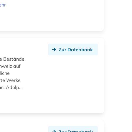
ehr
Zur Datenbank
ie Bestände
hweiz auf
liche
erte Werke
n, Adolp...