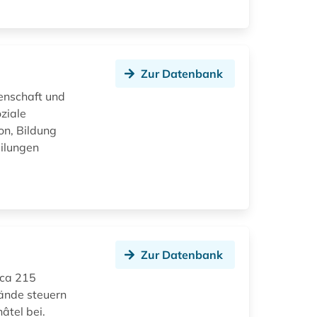
Zur Datenbank
enschaft und
ziale
on, Bildung
eilungen
Zur Datenbank
rca 215
ände steuern
âtel bei.