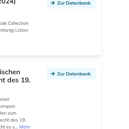
2024)
Zur Datenbank
ook Collection
mlung) Listen
hischen
Zur Datenbank
ht des 19.
einer
Europas
llen zum
recht des 19.
t es s...
Mehr