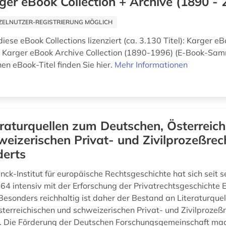
ger eBook Collection + Archive (1890 - 
ZELNUTZER-REGISTRIERUNG MÖGLICH
ese eBook Collections lizenziert (ca. 3.130 Titel): Karger eB
Karger eBook Archive Collection (1890-1996) (E-Book-Sam
en eBook-Titel finden Sie hier.
Mehr Informationen
eraturquellen zum Deutschen, Österreic
eizerischen Privat- und Zivilprozeßrec
derts
ck-Institut für europäische Rechtsgeschichte hat sich seit s
4 intensiv mit der Erforschung der Privatrechtsgeschichte 
 Besonders reichhaltig ist daher der Bestand an Literaturque
sterreichischen und schweizerischen Privat- und Zivilprozeß
. Die Förderung der Deutschen Forschungsgemeinschaft mach