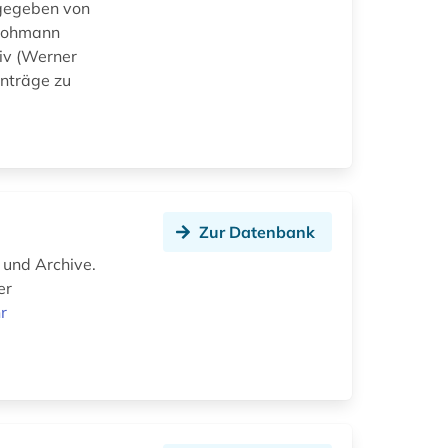
sgegeben von
 Bohmann
iv (Werner
inträge zu
Zur Datenbank
 und Archive.
er
r