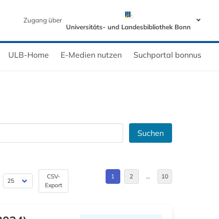
Zugang über
Universitäts- und Landesbibliothek Bonn
ULB-Home
E-Medien nutzen
Suchportal bonnus
Suchen
CSV-
1
2
…
10
Export