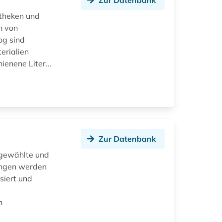
Zur Datenbank
otheken und
n von
og sind
erialien
enene Liter...
Zur Datenbank
gewählte und
nungen werden
siert und
n