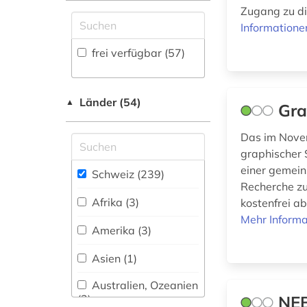
Musikwissenschaft
Zugriff vor Ort
Zugang zu di
bern (4)
(15)
Informatione
Natur- und
berufe (1)
frei verfügbar (57)
Umweltschutz (4)
besonderer teil (1)
Orient- und
Asienwissenschaften
Länder (54)
bestand (1)
▲
Gra
(0)
bezeichnung (1)
Das im Novem
Pädagogik (0)
graphischer 
bibliografie (8)
Philosophie (2)
einer gemein
Schweiz (239)
bibliographie (15)
Recherche zu
Physik (2)
Afrika (3)
kostenfrei a
bibliographie 1800 -
Mehr Informa
Politologie (7)
2009 (1)
Amerika (3)
Psychologie (2)
bibliothek (1)
Asien (1)
Rechtswissenschaft
bibliotheksbestand
Australien, Ozeanien
(51)
(2)
(2)
NEB