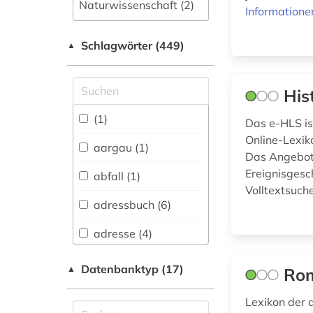
Naturwissenschaft (2)
Informatione
Allgemeine und
Schlagwörter (449)
fachübergreifende
▲
Datenbanken (66)
Allgemeine und
His
vergleichende Sprach-
und
(1)
Das e-HLS ist
Literaturwissenschaft.
Online-Lexik
Indogermanistik.
aargau (1)
Das Angebot 
Außereuropäische
Sprachen und
Ereignisgesch
abfall (1)
Literaturen (5)
Volltextsuche
adressbuch (6)
Anglistik.
Amerikanistik (0)
adresse (4)
Archäologie (1)
adressverzeichnis
Datenbanktyp (17)
▲
Rom
(1)
Architektur,
Bauingenieur- und
Lexikon der
agrargeschichte (1)
Vermessungswesen