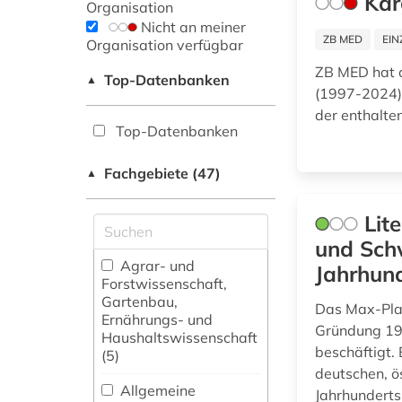
Kar
Organisation
Nicht an meiner
ZB MED
EIN
Organisation verfügbar
ZB MED hat di
Top-Datenbanken
▲
(1997-2024) 
der enthalten
Top-Datenbanken
Fachgebiete (47)
▲
Lit
und Schw
Agrar- und
Jahrhun
Forstwissenschaft,
Gartenbau,
Das Max-Plan
Ernährungs- und
Gründung 196
Haushaltswissenschaft
beschäftigt.
(5)
deutschen, ö
Allgemeine
Jahrhunderts