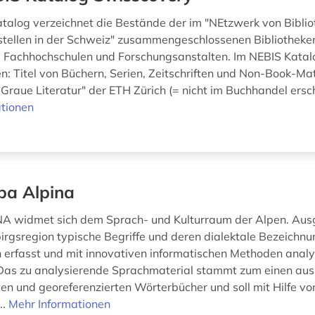
talog verzeichnet die Bestände der im "NEtzwerk von Bibli
stellen in der Schweiz" zusammengeschlossenen Bibliotheke
 Fachhochschulen und Forschungsanstalten. Im NEBIS Katal
: Titel von Büchern, Serien, Zeitschriften und Non-Book-Mat
Graue Literatur" der ETH Zürich (= nicht im Buchhandel erschi
tionen
ba Alpina
 widmet sich dem Sprach- und Kulturraum der Alpen. Aus
birgsregion typische Begriffe und deren dialektale Bezeich
 erfasst und mit innovativen informatischen Methoden analy
 Das zu analysierende Sprachmaterial stammt zum einen aus
en und georeferenzierten Wörterbücher und soll mit Hilfe vo
..
Mehr Informationen