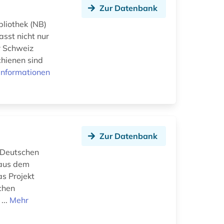
Zur Datenbank
bliothek (NB)
asst nicht nur
r Schweiz
chienen sind
Informationen
Zur Datenbank
s Deutschen
 aus dem
s Projekt
chen
...
Mehr