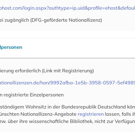
cohost.com/login.aspx?authtype=ip,uid&profile=ehost&defau
ei zugänglich (DFG-geförderte Nationallizenz)
elpersonen
rierung erforderlich
(Link mit Registrierung)
.nationallizenzen.de/han/9992afba-1e5b-3958-0597-5ef49
n registrierte Einzelpersonen
 ständigem Wohnsitz in der Bundesrepublik Deutschland könn
wünschten Nationallizenz-Angebote
registrieren
lassen, falls
zw. über ihre wissenschaftliche Bibliothek, nicht zur Verfügun