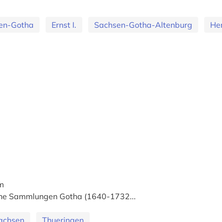
en-Gotha
Ernst I.
Sachsen-Gotha-Altenburg
He
um
che Sammlungen Gotha (1640-1732...
achsen
Thueringen