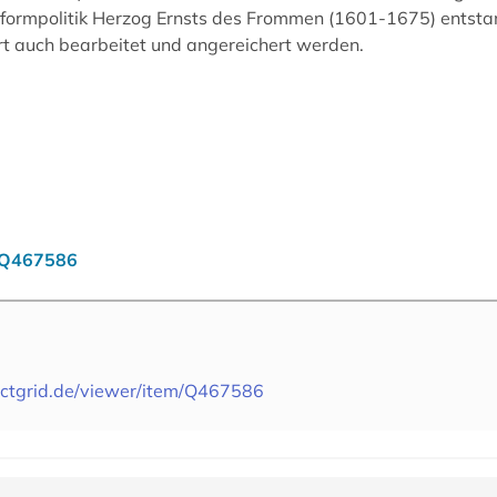
Reformpolitik Herzog Ernsts des Frommen (1601-1675) entsta
rt auch bearbeitet und angereichert werden.
m/Q467586
actgrid.de/viewer/item/Q467586