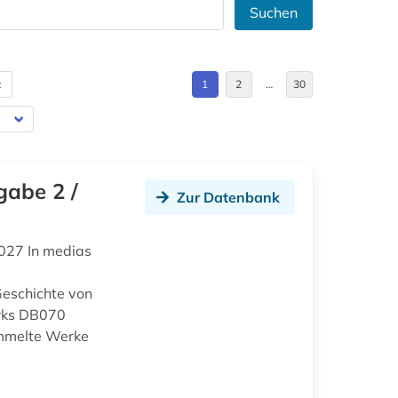
Suchen
t
1
2
…
30
gabe 2 /
Zur Datenbank
027 In medias
eschichte von
rks DB070
ammelte Werke