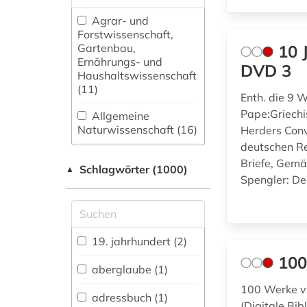
Agrar- und
Forstwissenschaft,
Gartenbau,
10 
Ernährungs- und
DVD 3
Haushaltswissenschaft
(11)
Enth. die 9
Pape:Griech
Allgemeine
Naturwissenschaft (16)
Herders Conv
deutschen R
Allgemeine und
Briefe, Gem
Schlagwörter (1000)
fachübergreifende
▲
Spengler: De
Datenbanken (114)
Allgemeine und
vergleichende Sprach-
und
19. jahrhundert (2)
Literaturwissenschaft.
100
Indogermanistik.
aberglaube (1)
Außereuropäische
100 Werke vo
Sprachen und
adressbuch (1)
(Digitale Bib
Literaturen (736)