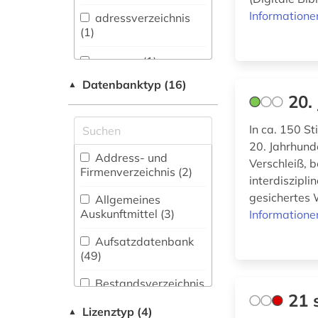
Informatione
adressverzeichnis
Anglistik.
(1)
Amerikanistik (201)
aesopus (1)
Archäologie (43)
Datenbanktyp (16)
▲
african diaspora (1)
Architektur,
20.
Bauingenieur- und
african studies (1)
Vermessungswesen
In ca. 150 S
(28)
20. Jahrhund
african women (1)
Address- und
Verschleiß, b
Biologie,
Firmenverzeichnis (2
)
afrika (4)
interdiszipl
Biotechnologie (27)
gesichertes 
Allgemeines
afrikaforschung (1)
Buch- und
Auskunftmittel (3
)
Informatione
Bibliothekswesen,
afrikanistik (2)
Informationswissenschaft
Aufsatzdatenbank
(42)
(49
)
afrikastudien (1)
Chemie und
Bestandsverzeichnis
Pharmazie (14)
21 
(16
)
afrikawissenschaften
Lizenztyp (4)
▲