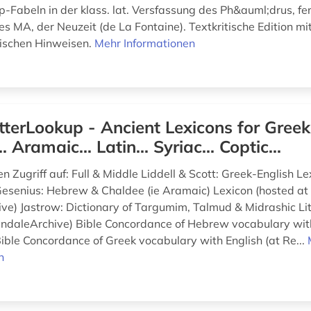
-Fabeln in der klass. lat. Versfassung des Ph&auml;drus, fe
s MA, der Neuzeit (de La Fontaine). Textkritische Edition mi
rischen Hinweisen.
Mehr Informationen
tterLookup - Ancient Lexicons for Greek.
 Aramaic... Latin... Syriac... Coptic...
n Zugriff auf: Full & Middle Liddell & Scott: Greek-English L
Gesenius: Hebrew & Chaldee (ie Aramaic) Lexicon (hosted at
ve) Jastrow: Dictionary of Targumim, Talmud & Midrashic Li
yndaleArchive) Bible Concordance of Hebrew vocabulary with
ible Concordance of Greek vocabulary with English (at Re...
n