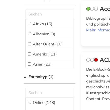
Kommunikationsdesign (89)
Shibboleth
Acc
altes buch (7)
Medizin (31)
Zugriff vor Ort
Bibliographis
altfinnisch (1)
Militärwissenschaft
Afrika (15)
und politisc
(2)
althochdeutsch (1)
Mehr Informa
Albanien (3)
Mittelalterstudien
altnordisch (1)
(3)
Alter Orient (10)
altorientalistik (1)
Musikwissenschaft
Amerika (11)
(47)
ACL
altschwedisch (2)
Asien (23)
Natur- und
altspanisch (1)
Die E-Book-S
Umweltschutz (7)
Australien, Ozeanien
englischspra
Formaltyp (1)
▲
(4)
altsächsisch (1)
Orient- und
geschichtswi
Asienwissenschaften
regionalwiss
Baltikum (1)
alttürkisch (2)
(18)
Kunstgeschic
Bayern (2)
Content-Prov
altuigurisch (1)
Pädagogik (58)
Online (148
)
Belarus (2)
amerika (2)