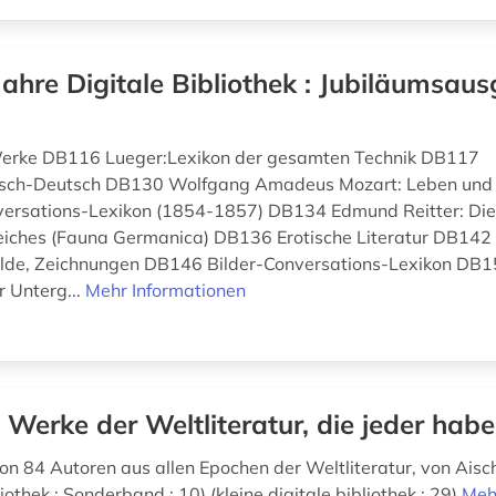
Jahre Digitale Bibliothek : Jubiläumsaus
 Werke DB116 Lueger:Lexikon der gesamten Technik DB117
isch-Deutsch DB130 Wolfgang Amadeus Mozart: Leben un
ersations-Lexikon (1854-1857) DB134 Edmund Reitter: Die
eiches (Fauna Germanica) DB136 Erotische Literatur DB142
älde, Zeichnungen DB146 Bilder-Conversations-Lexikon DB
r Unterg...
Mehr Informationen
 Werke der Weltliteratur, die jeder hab
n 84 Autoren aus allen Epochen der Weltliteratur, von Aisch
liothek : Sonderband ; 10) (kleine digitale bibliothek ; 29)
Meh