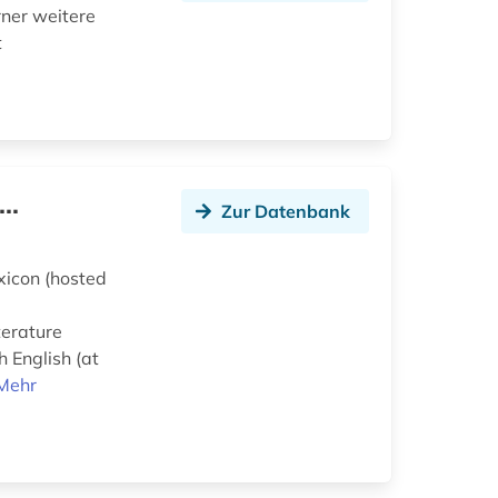
rner weitere
t
..
Zur Datenbank
exicon (hosted
terature
 English (at
Mehr