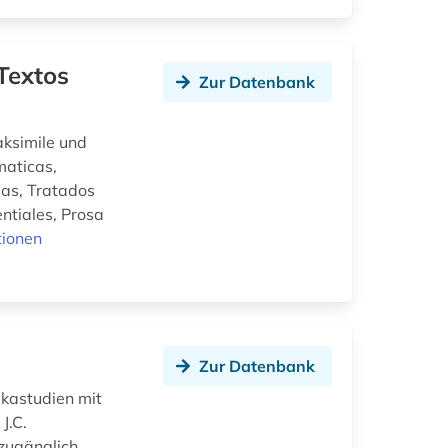
Textos
Zur Datenbank
aksimile und
maticas,
fias, Tratados
ntiales, Prosa
tionen
Zur Datenbank
ikastudien mit
J.C.
 zugänglich.