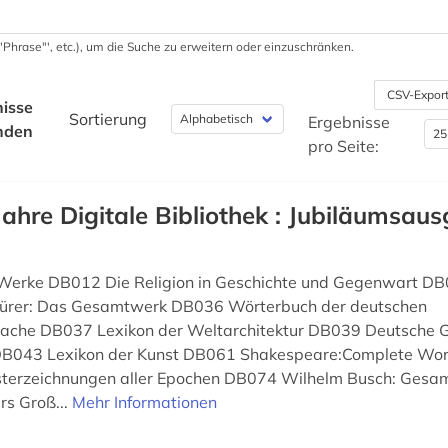
 '"Phrase"', etc.), um die Suche zu erweitern oder einzuschränken.
CSV-Expor
isse
Sortierung
Ergebnisse
nden
pro Seite:
Jahre Digitale Bibliothek : Jubiläumsaus
 Werke DB012 Die Religion in Geschichte und Gegenwart DB
ürer: Das Gesamtwerk DB036 Wörterbuch der deutschen
che DB037 Lexikon der Weltarchitektur DB039 Deutsche G
DB043 Lexikon der Kunst DB061 Shakespeare:Complete Wo
isterzeichnungen aller Epochen DB074 Wilhelm Busch: Ges
s Groß...
Mehr Informationen