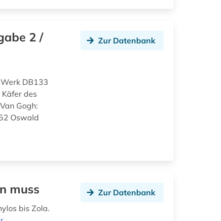
gabe 2 /
Zur Datenbank
d Werk DB133
 Käfer des
 Van Gogh:
152 Oswald
en muss
Zur Datenbank
ylos bis Zola.
r