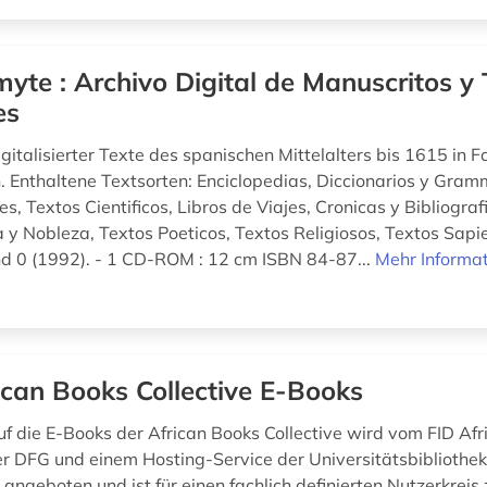
yte : Archivo Digital de Manuscritos y 
es
italisierter Texte des spanischen Mittelalters bis 1615 in F
n. Enthaltene Textsorten: Enciclopedias, Diccionarios y Gram
s, Textos Cientificos, Libros de Viajes, Cronicas y Bibliogra
a y Nobleza, Textos Poeticos, Textos Religiosos, Textos Sapie
nd 0 (1992). - 1 CD-ROM : 12 cm ISBN 84-87...
Mehr Informa
ican Books Collective E-Books
uf die E-Books der African Books Collective wird vom FID Afr
r DFG und einem Hosting-Service der Universitätsbibliothek 
angeboten und ist für einen fachlich definierten Nutzerkreis