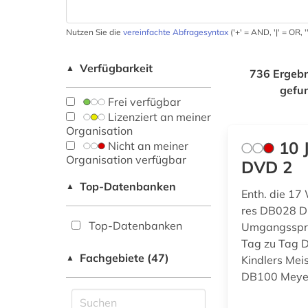
Nutzen Sie die
vereinfachte Abfragesyntax
('+' = AND, '|' = OR,
Verfügbarkeit
▲
736 Ergebn
gefu
Frei verfügbar
Lizenziert an meiner
Organisation
10 
Nicht an meiner
Organisation verfügbar
DVD 2
Top-Datenbanken
▲
Enth. die 17
res DB028 D
Top-Datenbanken
Umgangsspra
Tag zu Tag 
Fachgebiete (47)
▲
Kindlers Me
DB100 Meyer