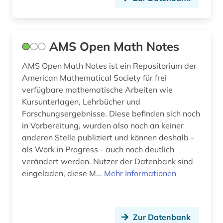
mode (1)
musik (1)
AMS Open Math Notes
nachlass (1)
AMS Open Math Notes ist ein Repositorium der
nachschlagewerk (3)
American Mathematical Society für frei
verfügbare mathematische Arbeiten wie
naturwissenschaft (2)
Kursunterlagen, Lehrbücher und
Forschungsergebnisse. Diese befinden sich noch
naturwissenschaft nachschlagewerk (1)
in Vorbereitung, wurden also noch an keiner
naturwissenschaften (25)
anderen Stelle publiziert und können deshalb -
als Work in Progress - auch noch deutlich
naturwissenschaftler (1)
verändert werden. Nutzer der Datenbank sind
eingeladen, diese M...
Mehr Informationen
natürliche zahl (1)
neurowissenschaften (2)
numerische mathematik (1)
Zur Datenbank