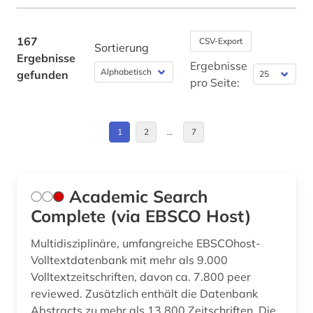
englisch (1)
enzyklopädie (2)
167
CSV-Export
Sortierung
Ergebnisse
enzym (1)
Ergebnisse
gefunden
pro Seite:
eth zürich (1)
experimentelles design (1)
1
2
…
7
fid geschichtswissenschaft (1)
fid mathematik (1)
Academic Search
finnland (1)
Complete (via EBSCO Host)
flugfoto (1)
Multidisziplinäre, umfangreiche EBSCOhost-
Volltextdatenbank mit mehr als 9.000
folge <mathematik> (1)
Volltextzeitschriften, davon ca. 7.800 peer
reviewed. Zusätzlich enthält die Datenbank
formelsammlung (2)
Abstracts zu mehr als 13.800 Zeitschriften. Die