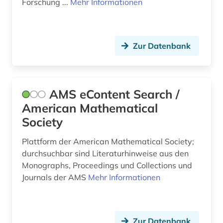
mathematics and computer science (1)
Forschung ...
Mehr Informationen
mathematik (74)
mathematik elektronische zeitschrift
Zur Datenbank
zeitschriftenaufsatz fid mathematik (1)
mathematiker (2)
AMS eContent Search /
mathematikerin (2)
American Mathematical
mathematische instrumente (1)
Society
mathematische modelle (1)
Plattform der American Mathematical Society;
mathematische physik (1)
durchsuchbar sind Literaturhinweise aus den
Monographs, Proceedings und Collections und
mathematische statistik (1)
Journals der AMS
Mehr Informationen
matlab (1)
medizin (11)
Zur Datenbank