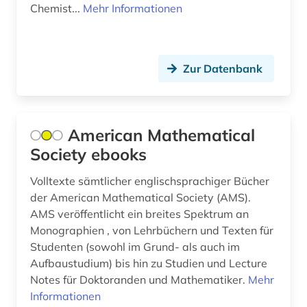
Chemist...
Mehr Informationen
ingenieurswesen (1)
ingenieurwissenschaften (8)
Zur Datenbank
inventar (1)
islam (1)
American Mathematical
karriere (1)
Society ebooks
kultur (1)
Volltexte sämtlicher englischsprachiger Bücher
kunst (3)
der American Mathematical Society (AMS).
AMS veröffentlicht ein breites Spektrum an
kurve (1)
Monographien , von Lehrbüchern und Texten für
Studenten (sowohl im Grund- als auch im
künstliche intelligenz (1)
Aufbaustudium) bis hin zu Studien und Lecture
latein (1)
Notes für Doktoranden und Mathematiker.
Mehr
Informationen
lehramt (2)