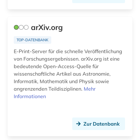
sozial- und geisteswissenschaften (1)
sozialwissenschaften (10)
arXiv.org
statistik (15)
TOP-DATENBANK
stochastik (2)
E-Print-Server für die schnelle Veröffentlichung
von Forschungsergebnissen. arXiv.org ist eine
stochastischer prozess (1)
bedeutende Open-Access-Quelle für
wissenschaftliche Artikel aus Astronomie,
suchmaschine (1)
Informatik, Mathematik und Physik sowie
tabelle (1)
angrenzenden Teildisziplinen.
Mehr
Informationen
technik (16)
technik nachschlagewerk (1)
Zur Datenbank
techniker (1)
technikgeschichte (3)