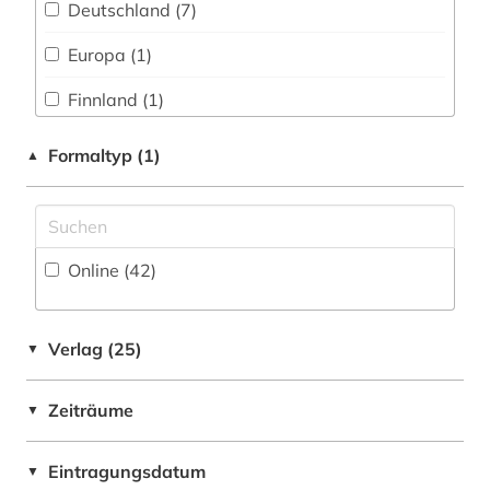
deutsch (1)
Deutschland (7)
Werkstoffwissenschaften und
didaktik (4)
Fertigungstechnik (24)
Europa (1)
dokumentenserver (1)
Wirtschaftswissenschaften (41)
Finnland (1)
Wissenschaftskunde, Forschung, Hochschul-,
e-book (2)
Großbritannien (1)
Formaltyp (1)
▲
Museumswesen (7)
e-learning (2)
USA (1)
einführung (1)
Online (42
)
elektronische zeitschrift (13)
elektronisches buch (39)
Verlag (25)
▼
elektrotechnik (3)
Zeiträume
engel (1)
▼
engineering &amp; technology (1)
Eintragungsdatum
▼