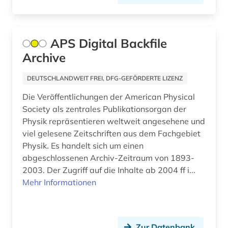
online-kurse (1)
online-publikation (3)
APS Digital Backfile
Archive
open data (1)
open educational resources (1)
DEUTSCHLANDWEIT FREI, DFG-GEFÖRDERTE LIZENZ
Die Veröffentlichungen der American Physical
operations research (1)
Society als zentrales Publikationsorgan der
optimierung (2)
Physik repräsentieren weltweit angesehene und
viel gelesene Zeitschriften aus dem Fachgebiet
pascal (1)
Physik. Es handelt sich um einen
abgeschlossenen Archiv-Zeitraum von 1893-
permakultur (1)
2003. Der Zugriff auf die Inhalte ab 2004 ff i...
pharmazie (11)
Mehr Informationen
philosophie des mittelalters (1)
philosopie in der welt des islam (1)
Zur Datenbank