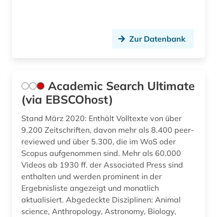
germanistik (1)
geschichte (7)
Zur Datenbank
handbuch (1)
handschrift (1)
Academic Search Ultimate
health sciences &amp; dentistry (1)
(via EBSCOhost)
hochschulschrift (1)
Stand März 2020: Enthält Volltexte von über
9.200 Zeitschriften, davon mehr als 8.400 peer-
homologie (1)
reviewed und über 5.300, die im WoS oder
Scopus aufgenommen sind. Mehr als 60.000
homotopie (1)
Videos ab 1930 ff. der Associated Press sind
huygens (1)
enthalten und werden prominent in der
Ergebnisliste angezeigt und monatlich
hypothesentest (1)
aktualisiert. Abgedeckte Disziplinen: Animal
science, Anthropology, Astronomy, Biology,
informatik (11)