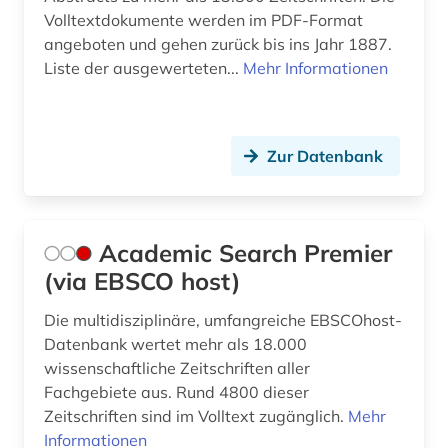
forschungsdaten (1)
Volltextdokumente werden im PDF-Format
angeboten und gehen zurück bis ins Jahr 1887.
forstwissenschaft (1)
Liste der ausgewerteten...
Mehr Informationen
friedrich (1)
ganze zahl (1)
Zur Datenbank
gauß, carl friedrich | mathematiker; geodät;
astronom; physiker (1)
geisteswissenschaften (14)
Academic Search Premier
(via EBSCO host)
general knowledge (1)
generative ki (1)
Die multidisziplinäre, umfangreiche EBSCOhost-
Datenbank wertet mehr als 18.000
geologie (1)
wissenschaftliche Zeitschriften aller
Fachgebiete aus. Rund 4800 dieser
geometrie (1)
Zeitschriften sind im Volltext zugänglich.
Mehr
Informationen
geowissenschaften (6)