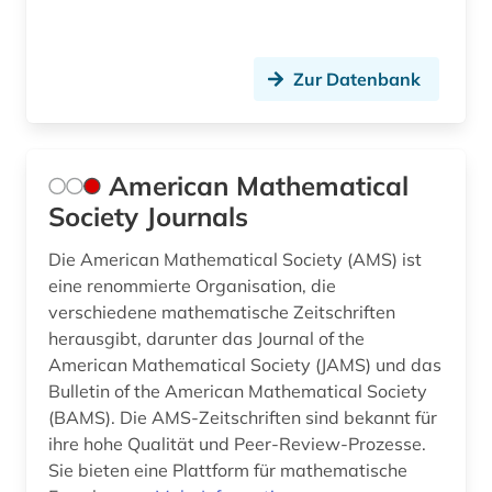
lehrbuch (4)
Zur Datenbank
lehrbücher (1)
lehrmittel (2)
lexikon (2)
American Mathematical
Society Journals
life sciences (1)
Die American Mathematical Society (AMS) ist
lineare statistik (1)
eine renommierte Organisation, die
verschiedene mathematische Zeitschriften
literaturwissenschaft (2)
herausgibt, darunter das Journal of the
manuskripte (1)
American Mathematical Society (JAMS) und das
Bulletin of the American Mathematical Society
maschinenbau (1)
(BAMS). Die AMS-Zeitschriften sind bekannt für
ihre hohe Qualität und Peer-Review-Prozesse.
mathe (1)
Sie bieten eine Plattform für mathematische