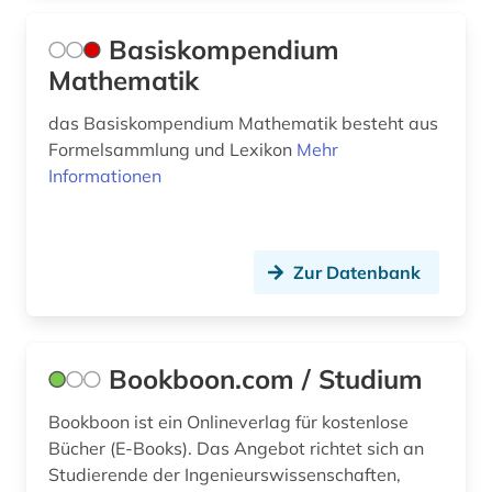
theater (1)
Basiskompendium
Mathematik
umwelt (2)
das Basiskompendium Mathematik besteht aus
unterichtsmedien (1)
Formelsammlung und Lexikon
Mehr
unterricht (2)
Informationen
unveröffentlichtes werk (1)
versuchsplanung (1)
Zur Datenbank
verzeichnis (1)
videos (1)
Bookboon.com / Studium
volltext (2)
Bookboon ist ein Onlineverlag für kostenlose
vorabdruck (1)
Bücher (E-Books). Das Angebot richtet sich an
Studierende der Ingenieurswissenschaften,
wahrscheinlichkeitsrechnung (1)