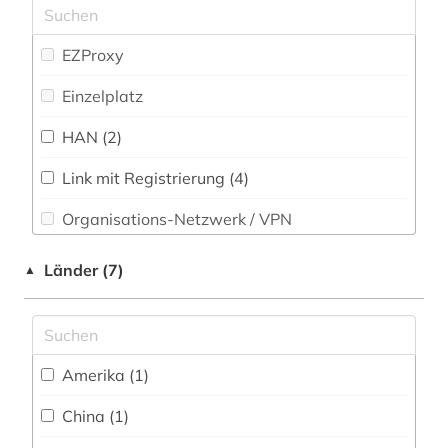
chemie (42)
Philosophie (22)
chemistry (1)
EZProxy
Physik (58)
chemometrie (1)
Einzelplatz
Politologie (21)
china (4)
HAN (2)
Psychologie (24)
computer (1)
Link mit Registrierung (4)
Rechtswissenschaft (18)
computerlinguistik (1)
Organisations-Netzwerk / VPN
Romanistik (10)
datensatz (1)
Shibboleth
Länder (7)
▲
Slavistik (9)
datentechnik (1)
Zugriff vor Ort
Soziologie (30)
datenverarbeitung (1)
Sport (11)
design (1)
Amerika (1)
Technik (38)
desktop-publishing (1)
China (1)
Theologie und Religionswissenschaften (17)