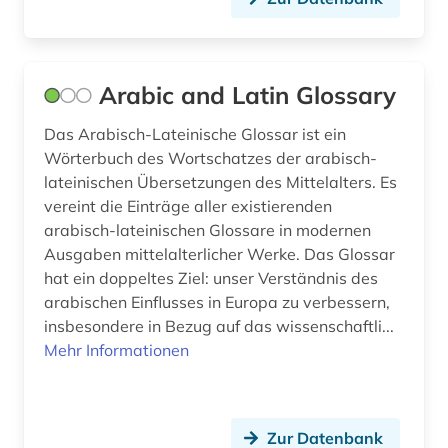
physics (1)
physik (11)
Arabic and Latin Glossary
preprint (1)
Das Arabisch-Lateinische Glossar ist ein
quelle (2)
Wörterbuch des Wortschatzes der arabisch-
lateinischen Übersetzungen des Mittelalters. Es
recht (1)
vereint die Einträge aller existierenden
arabisch-lateinischen Glossare in modernen
repository (1)
Ausgaben mittelalterlicher Werke. Das Glossar
schule (1)
hat ein doppeltes Ziel: unser Verständnis des
arabischen Einflusses in Europa zu verbessern,
schätztheorie (1)
insbesondere in Bezug auf das wissenschaftli...
Mehr Informationen
schätzverfahren (1)
social sciences &amp; humanities (1)
Zur Datenbank
software (1)