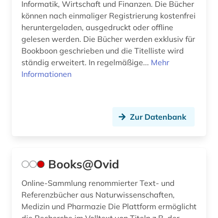
Informatik, Wirtschaft und Finanzen. Die Bücher
können nach einmaliger Registrierung kostenfrei
wahrscheinlichkeitstheorie (1)
heruntergeladen, ausgedruckt oder offline
walter de gruyter (1)
gelesen werden. Die Bücher werden exklusiv für
Bookboon geschrieben und die Titelliste wird
wiki (1)
ständig erweitert. In regelmäßige...
Mehr
Informationen
wirtschaft (1)
wirtschaftsmathematik (1)
Zur Datenbank
wirtschaftswissenschaften (4)
wissenschaft (1)
wissenschaftler (1)
Books@Ovid
wissenschaftliche literatur (1)
Online-Sammlung renommierter Text- und
Referenzbücher aus Naturwissenschaften,
wissenschaftliche zeitschrift (3)
Medizin und Pharmazie Die Plattform ermöglicht