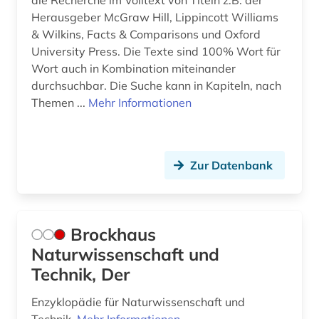
die Recherche im Volltext von Titeln z.B. der
wissenschaftliches arbeiten (1)
Herausgeber McGraw Hill, Lippincott Williams
wissenschaftsgeschichte (4)
& Wilkins, Facts & Comparisons und Oxford
University Press. Die Texte sind 100% Wort für
wörterbuch (9)
Wort auch in Kombination miteinander
durchsuchbar. Die Suche kann in Kapiteln, nach
wörterbuch <fachlexikon> (1)
Themen ...
Mehr Informationen
zahlentheorie (1)
zeitreihen (1)
Zur Datenbank
zeitschrift (8)
zeitschriftenaufsatz (15)
Brockhaus
zitierindex (1)
Naturwissenschaft und
ökologie (1)
Technik, Der
Enzyklopädie für Naturwissenschaft und