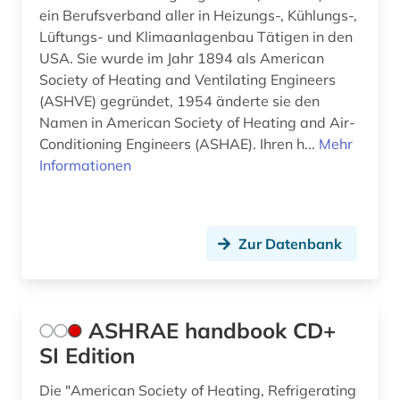
ein Berufsverband aller in Heizungs-, Kühlungs-,
kohle (5)
Lüftungs- und Klimaanlagenbau Tätigen in den
USA. Sie wurde im Jahr 1894 als American
kohlendioxid (1)
Society of Heating and Ventilating Engineers
(ASHVE) gegründet, 1954 änderte sie den
kohlenstoffdioxid (1)
Namen in American Society of Heating and Air-
Conditioning Engineers (ASHAE). Ihren h...
komitet gosudarstvennoj bezopasnosti (1)
Mehr
Informationen
kommentar (2)
kommunikation (1)
Zur Datenbank
konferenz (1)
kongress (1)
ASHRAE handbook CD+
kraftfahrzeug (1)
SI Edition
kunst (2)
Die "American Society of Heating, Refrigerating