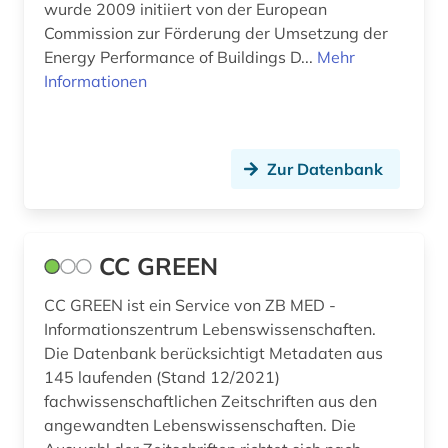
wurde 2009 initiiert von der European
online-publikation (1)
Commission zur Förderung der Umsetzung der
open access (3)
Energy Performance of Buildings D...
Mehr
Informationen
optik (1)
optische nachrichtentechnik (1)
Zur Datenbank
optoelektronik (1)
patent (5)
CC GREEN
patentanmeldung (3)
patente (2)
CC GREEN ist ein Service von ZB MED -
Informationszentrum Lebenswissenschaften.
patentklassifikation (1)
Die Datenbank berücksichtigt Metadaten aus
145 laufenden (Stand 12/2021)
patentrecht (3)
fachwissenschaftlichen Zeitschriften aus den
angewandten Lebenswissenschaften. Die
patentregister (1)