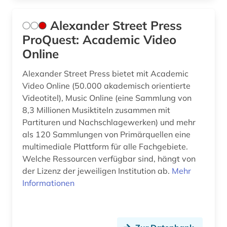
evaluation (1)
Alexander Street Press
ProQuest: Academic Video
facility-management (1)
Online
fahrzeugtechnik (2)
Alexander Street Press bietet mit Academic
fernerkundung (1)
Video Online (50.000 akademisch orientierte
Videotitel), Music Online (eine Sammlung von
fernsehen (1)
8,3 Millionen Musiktiteln zusammen mit
Partituren und Nachschlagewerken) und mehr
fertigungstechnik (1)
als 120 Sammlungen von Primärquellen eine
festkörperforschung (1)
multimediale Plattform für alle Fachgebiete.
Welche Ressourcen verfügbar sind, hängt von
fid asien (1)
der Lizenz der jeweiligen Institution ab.
Mehr
Informationen
fid ost-, ostmittel- und südosteuropa (1)
film (1)