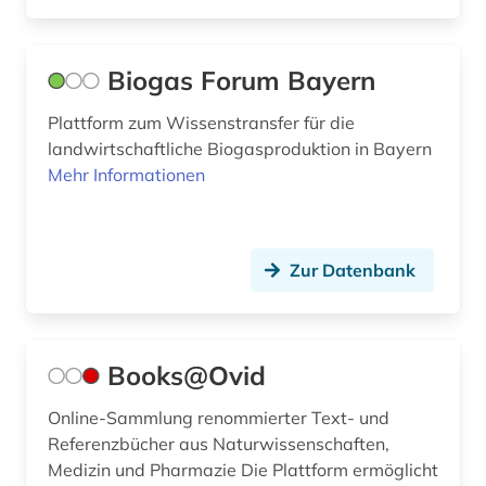
mauritius (1)
medizin (7)
Biogas Forum Bayern
medizinische technik (1)
Plattform zum Wissenstransfer für die
medizintechnik (2)
landwirtschaftliche Biogasproduktion in Bayern
Mehr Informationen
meereskunde (2)
messtechnik (1)
Zur Datenbank
migration (3)
mineralogie (1)
mitgliedsstaaten (3)
Books@Ovid
mitteldeutsches revier (1)
Online-Sammlung renommierter Text- und
Referenzbücher aus Naturwissenschaften,
multidisziplinär (1)
Medizin und Pharmazie Die Plattform ermöglicht