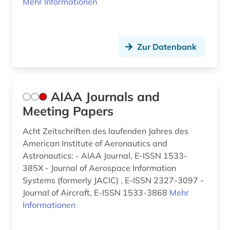
Mehr Informationen
energieversorgung (3)
energiewende (2)
Zur Datenbank
energiewirtschaft (6)
energiwirtschaft (1)
AIAA Journals and
energy (1)
Meeting Papers
engineering (1)
Acht Zeitschriften des laufenden Jahres des
American Institute of Aeronautics and
engineering profession (1)
Astronautics: - AIAA Journal, E-ISSN 1533-
englisch (1)
385X - Journal of Aerospace Information
Systems (formerly JACIC) , E-ISSN 2327-3097 -
english (1)
Journal of Aircraft, E-ISSN 1533-3868
Mehr
Informationen
entwicklung (4)
entwicklungsländer (1)