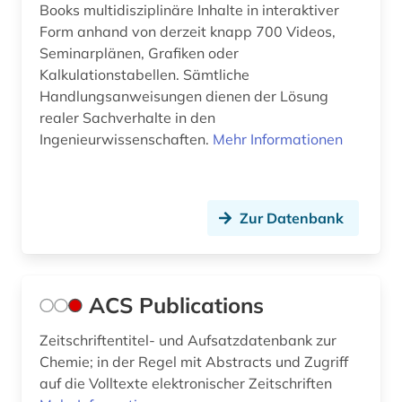
Books multidisziplinäre Inhalte in interaktiver
energieforschung (3)
Form anhand von derzeit knapp 700 Videos,
Seminarplänen, Grafiken oder
energiegewinnung (1)
Kalkulationstabellen. Sämtliche
Handlungsanweisungen dienen der Lösung
energiemanagement (2)
realer Sachverhalte in den
energiemarkt (3)
Ingenieurwissenschaften.
Mehr Informationen
energiepolitik (3)
energiequellen (1)
Zur Datenbank
energierecht (2)
energierecht deutschland (1)
ACS Publications
energietechnik (6)
Zeitschriftentitel- und Aufsatzdatenbank zur
energieverbrauch (2)
Chemie; in der Regel mit Abstracts und Zugriff
auf die Volltexte elektronischer Zeitschriften
energieverschwendung (1)