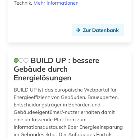
Technik.
Mehr Informationen
naturwissenschaft (1)
naturwissenschaften (16)
natürliche ressourcen (2)
Zur Datenbank
networking &amp; broadcasting (1)
neue medien (1)
BUILD UP : bessere
Gebäude durch
neuheit (2)
Energielösungen
neuheitsrecherche (2)
BUILD UP ist das europäische Webportal für
norm (1)
Energieeffizienz von Gebäuden. Bauexperten,
Entscheidungsträger in Behörden und
normen (1)
Gebäudeeigentümer/-nutzer erhalten damit
oecd (9)
eine umfassende Plattform zum
Informationsaustausch über Energieeinsparung
oecd-staaten (1)
im Gebäudesektor. Der Aufbau des Portals