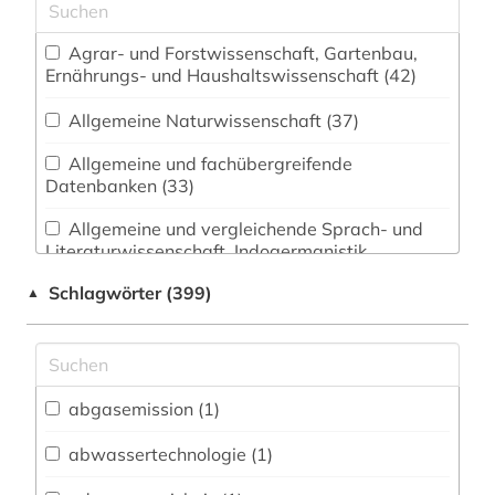
Agrar- und Forstwissenschaft, Gartenbau,
Ernährungs- und Haushaltswissenschaft (42)
Allgemeine Naturwissenschaft (37)
Allgemeine und fachübergreifende
Datenbanken (33)
Allgemeine und vergleichende Sprach- und
Literaturwissenschaft. Indogermanistik.
Außereuropäische Sprachen und Literaturen (10)
Schlagwörter (399)
▲
Anglistik. Amerikanistik (7)
Archäologie (3)
Architektur, Bauingenieur- und
abgasemission (1)
Vermessungswesen (47)
abwassertechnologie (1)
Biologie, Biotechnologie (70)