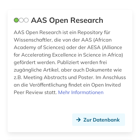
buchbestand (1)
AAS Open Research
budget (1)
bürokommunikation (1)
AAS Open Research ist ein Repository für
Wissenschaftler, die von der AAS (African
chemie (41)
Academy of Sciences) oder der AESA (Alliance
for Accelerating Excellence in Science in Africa)
chemikalie (1)
gefördert werden. Publiziert werden frei
zugängliche Artikel, aber auch Dokumente wie
china (2)
z.B. Meeting Abstracts und Poster. Im Anschluss
circuit (1)
an die Veröffentlichung findet ein Open Invited
Peer Review statt.
Mehr Informationen
components (1)
computersicherheit (1)
Zur Datenbank
computing &amp; processing (1)
datensammlung (2)