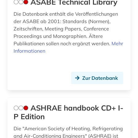
ASABE Technical Library
japanologie (1)
Die Datenbank enthält die Veröffentlichungen
der ASABE ab 2001: Standards (Normen),
kernenergie (3)
Zeitschriften, Meeting Papers, Conference
Proceedings und Monographien. Ältere
kernenergiewirtschaft (1)
Publikationen sollen noch ergänzt werden.
Mehr
kernforschung (2)
Informationen
kernkraftwerk (1)
kernphysik (5)
Zur Datenbank
kerntechnik (4)
klimaschutz (2)
ASHRAE handbook CD+ I-
klimatechnik (3)
P Edition
klimawandel (2)
Die "American Society of Heating, Refrigerating
and Air-Conditioning Engineers" (ASHRAE) ist
klimaänderung (5)