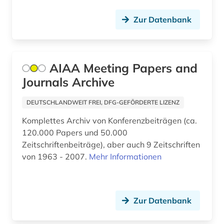
enzyklopädie (1)
Zur Datenbank
erdgas (1)
erdwärme (1)
AIAA Meeting Papers and
Journals Archive
erneubare energien (2)
erneuerbare energie (1)
DEUTSCHLANDWEIT FREI, DFG-GEFÖRDERTE LIZENZ
Komplettes Archiv von Konferenzbeiträgen (ca.
erneuerbare energien (9)
120.000 Papers und 50.000
essay (1)
Zeitschriftenbeiträge), aber auch 9 Zeitschriften
von 1963 - 2007.
Mehr Informationen
eth zürich (1)
eu (1)
Zur Datenbank
europa (3)
europäische union (2)