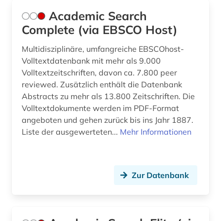
demographie (6)
Academic Search
Complete (via EBSCO Host)
designregister (1)
Multidisziplinäre, umfangreiche EBSCOhost-
deutsch (1)
Volltextdatenbank mit mehr als 9.000
deutschland (3)
Volltextzeitschriften, davon ca. 7.800 peer
reviewed. Zusätzlich enthält die Datenbank
devices &amp; systems (1)
Abstracts zu mehr als 13.800 Zeitschriften. Die
Volltextdokumente werden im PDF-Format
diebstahlsicherung (1)
angeboten und gehen zurück bis ins Jahr 1887.
Liste der ausgewerteten...
Mehr Informationen
dienstleistung (5)
dieselmotor (1)
din-vde-norm (1)
Zur Datenbank
discovery system (1)
dokumentation (1)