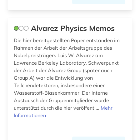
förderungsprogramm (1)
gas (2)
Alvarez Physics Memos
gasversorgung (1)
gebrauchsmuster (3)
Die hier bereitgestellten Paper entstanden im
Rahmen der Arbeit der Arbeitsgruppe des
gebrauchsmusteranmeldung (2)
Nobelpreisträgers Luis W. Alvarez am
Lawrence Berkeley Laboratory. Schwerpunkt
gebrauchsmusterrecht (2)
der Arbeit der Alvarez Group (später auch
Group A) war die Entwicklung von
geisteswissenschaften (9)
Teilchendetektoren, insbesondere einer
general topics for engineers (1)
Wasserstoff-Blasenkammer. Der interne
Austausch der Gruppenmitglieder wurde
generative ki (1)
unterstützt durch die hier veröffentl...
Mehr
Informationen
geomechanik (1)
geotechnik (1)