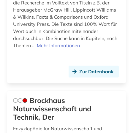
die Recherche im Volltext von Titeln z.B. der
nachhaltige entwicklung (2)
Herausgeber McGraw Hill, Lippincott Williams
nachhaltigkeit (5)
& Wilkins, Facts & Comparisons und Oxford
University Press. Die Texte sind 100% Wort für
nachricht (1)
Wort auch in Kombination miteinander
durchsuchbar. Die Suche kann in Kapiteln, nach
nachrichtentechnik (1)
Themen ...
Mehr Informationen
nachschlagewerk (1)
nachwachsender rohstoff (1)
Zur Datenbank
nanotechnologie (4)
nanowissenschaft (1)
Brockhaus
naturgefahr (1)
Naturwissenschaft und
naturschutz (2)
Technik, Der
naturschutzgebiet (1)
Enzyklopädie für Naturwissenschaft und