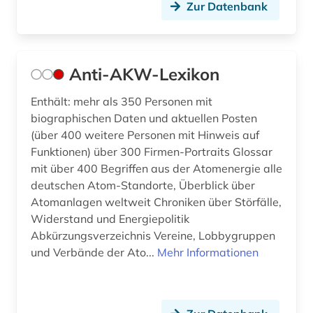
geothermie (1)
Zur Datenbank
geowissenschaften (4)
geschichte (3)
Anti-AKW-Lexikon
geschützte topographien (1)
Enthält: mehr als 350 Personen mit
biographischen Daten und aktuellen Posten
gesundheit (3)
(über 400 weitere Personen mit Hinweis auf
gesundheitsindikator (1)
Funktionen) über 300 Firmen-Portraits Glossar
mit über 400 Begriffen aus der Atomenergie alle
gesundheitswissenschaften (2)
deutschen Atom-Standorte, Überblick über
Atomanlagen weltweit Chroniken über Störfälle,
gewerbliche schutzrechte (3)
Widerstand und Energiepolitik
gewerblicher rechtsschutz (4)
Abkürzungsverzeichnis Vereine, Lobbygruppen
und Verbände der Ato...
Mehr Informationen
globalisierung (3)
grenzflächen (1)