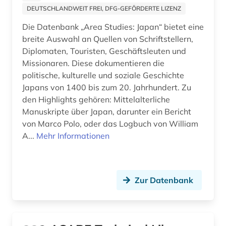
informationstechnik (2)
DEUTSCHLANDWEIT FREI, DFG-GEFÖRDERTE LIZENZ
Die Datenbank „Area Studies: Japan“ bietet eine
ingenieurswesen (1)
breite Auswahl an Quellen von Schriftstellern,
ingenieurwissenschaften (7)
Diplomaten, Touristen, Geschäftsleuten und
Missionaren. Diese dokumentieren die
inhaltsverzeichnis (1)
politische, kulturelle und soziale Geschichte
Japans von 1400 bis zum 20. Jahrhundert. Zu
international energy agency (3)
den Highlights gehören: Mittelalterliche
internationale agentur für erneuerbare
Manuskripte über Japan, darunter ein Bericht
energien (1)
von Marco Polo, oder das Logbuch von William
A...
Mehr Informationen
internationale beziehungen (1)
internationale energieagentur (1)
Zur Datenbank
internationaler kreditmarkt (1)
jahrbuch (2)
japan (2)