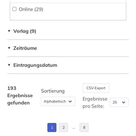
biologie (3)
Online (29
)
Europa (5)
biomasse (1)
Frankreich (1)
biomasseproduktion (1)
Verlag (9)
▼
Großbritannien (1)
biomedizinische technik (2)
Zeiträume
▼
Japan (1)
biotechnologie (1)
Kanada (1)
Eintragungsdatum
▼
biowissenschaften (2)
Oesterreich (1)
bioökonomie (1)
Ostasien (1)
193
CSV-Export
Sortierung
bodenkunde (1)
Ergebnisse
Schweiz (4)
Ergebnisse
gefunden
brandschutz (2)
pro Seite:
USA (3)
braunkohle (1)
Ukraine (1)
1
2
…
8
brennstoffe (1)