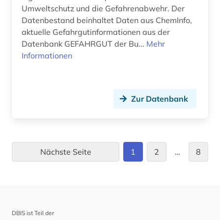
Umweltschutz und die Gefahrenabwehr. Der
psychologie (1)
Datenbestand beinhaltet Daten aus ChemInfo,
quelle (2)
aktuelle Gefahrgutinformationen aus der
Datenbank GEFAHRGUT der Bu...
Mehr
rapsöl (1)
Informationen
raumfahrt (2)
raumfahrttechnik (1)
Zur Datenbank
reaktorunfall (1)
recherche (2)
recht (1)
Nächste Seite
1
2
…
8
regionale geografie (2)
regionalwirtschaft (2)
review (1)
DBIS ist Teil der