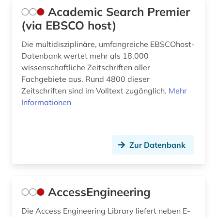
Academic Search Premier
elektronisches buch (10)
(via EBSCO host)
elektrotechnik (6)
Die multidisziplinäre, umfangreiche EBSCOhost-
elektrotechnik und elektronik (1)
Datenbank wertet mehr als 18.000
wissenschaftliche Zeitschriften aller
elementarteilchenphysik (1)
Fachgebiete aus. Rund 4800 dieser
Zeitschriften sind im Volltext zugänglich.
Mehr
elktrotechnik (1)
Informationen
emission (1)
energie (22)
Zur Datenbank
energiebewusstes bauen (1)
energieeffizienz (4)
AccessEngineering
energieeinsparung (2)
Die Access Engineering Library liefert neben E-
energieerzeugung (3)