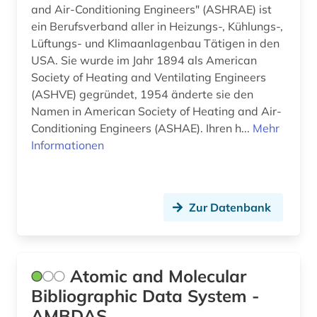
künstliche intelligenz (1)
and Air-Conditioning Engineers" (ASHRAE) ist
ein Berufsverband aller in Heizungs-, Kühlungs-,
lagerstättenkunde (1)
Lüftungs- und Klimaanlagenbau Tätigen in den
landschaftsschutzgebiet (1)
USA. Sie wurde im Jahr 1894 als American
Society of Heating and Ventilating Engineers
landtechnik (1)
(ASHVE) gegründet, 1954 änderte sie den
Namen in American Society of Heating and Air-
landwirtschaft (4)
Conditioning Engineers (ASHAE). Ihren h...
Mehr
Informationen
laser (1)
lausitzer revier (1)
lexikon (1)
Zur Datenbank
lichttechnik (1)
limnologie (1)
Atomic and Molecular
lithografie (1)
Bibliographic Data System -
AMBDAS