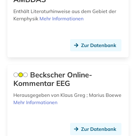
luftfahrt (1)
Enthält Literaturhinweise aus dem Gebiet der
luftfahrttechnik (1)
Kernphysik
Mehr Informationen
luftqualität (1)
management (1)
Zur Datenbank
markenregister (1)
markscheidekunde (1)
Beckscher Online-
markt (3)
Kommentar EEG
maschinen- und anlagenbau (1)
Herausgegeben von Klaus Greg ; Marius Boewe
maschinenbau (8)
Mehr Informationen
materialwissenschaft (1)
mathematik (2)
Zur Datenbank