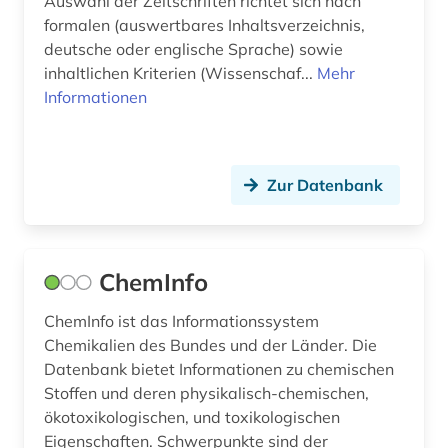
Auswahl der Zeitschriften richtet sich nach
petroleum (1)
formalen (auswertbares Inhaltsverzeichnis,
deutsche oder englische Sprache) sowie
pharmazie (14)
inhaltlichen Kriterien (Wissenschaf...
Mehr
Informationen
photonics &amp; electro-optics (1)
physik (6)
plasmaphysik (1)
Zur Datenbank
polymerforschung (1)
portal (1)
ChemInfo
power (1)
ChemInfo ist das Informationssystem
Chemikalien des Bundes und der Länder. Die
primärquelle (1)
Datenbank bietet Informationen zu chemischen
produkt (1)
Stoffen und deren physikalisch-chemischen,
ökotoxikologischen, und toxikologischen
programmierung (1)
Eigenschaften. Schwerpunkte sind der