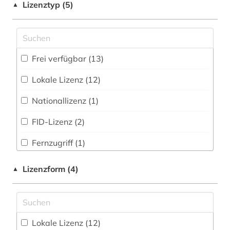
astronomie (1)
Lizenztyp (5)
▲
Bildungswesens (1)
Portal (33
)
astrophysik (1)
Gesundheitswissenschaften (3)
Sammlung Nicht-Textueller-Materialien (1
)
atomkraft (1)
Informatik (45)
Frei verfügbar (13)
Volltextdatenbank (84
)
atomphysik (1)
Klassische Philologie. Byzantinistik.
Lokale Lizenz (12)
Mittellateinische und Neugriechische Philologie.
Wörterbuch, Enzyklopädie, Nachschlagwerk
audiovisuelle medien (1)
Neulatein (3)
(24
)
Nationallizenz (1)
aufsatzsammlung (2)
Kunstgeschichte (8)
Zeitung (2
)
FID-Lizenz (2)
ausgabe (1)
Maschinenbau (20)
Zeitungs-, Zeitschriftenbibliographie (1
)
Fernzugriff (1)
auslandsschulden (1)
Mathematik (21)
Lizenzform (4)
▲
automatisierungstechnik (1)
Medien- und Kommunikationswissenschaften,
Kommunikationsdesign (11)
baden-württemberg (1)
Medizin (34)
bayern (2)
Lokale Lizenz (12)
Militärwissenschaft (1)