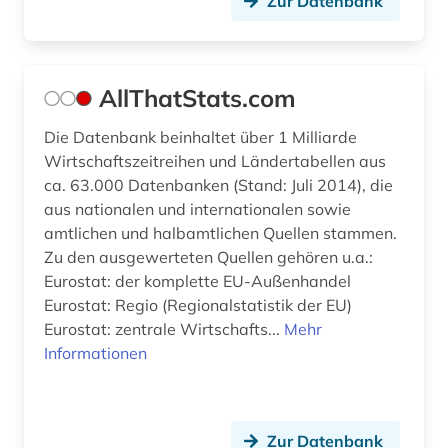
Zur Datenbank
finanzen (1)
finanzwirtschaft (3)
firmenverzeichnis (1)
AllThatStats.com
flugtechnik (1)
Die Datenbank beinhaltet über 1 Milliarde
Wirtschaftszeitreihen und Ländertabellen aus
forschung (2)
ca. 63.000 Datenbanken (Stand: Juli 2014), die
forschung und entwicklung (1)
aus nationalen und internationalen sowie
amtlichen und halbamtlichen Quellen stammen.
forschungdaten (1)
Zu den ausgewerteten Quellen gehören u.a.:
Eurostat: der komplette EU-Außenhandel
forschungsbericht (1)
Eurostat: Regio (Regionalstatistik der EU)
Eurostat: zentrale Wirtschafts...
Mehr
fusion (1)
Informationen
fusionstechnologie (1)
förderung erneuerbarer energien (1)
Zur Datenbank