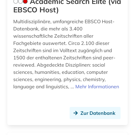
Academic Search Elite (via
dokumentenserver (1)
EBSCO Host)
druckindustrie (1)
Multidisziplinäre, umfangreiche EBSCO Host-
Datenbank, die mehr als 3.400
e-learning (1)
wissenschaftliche Zeitschriften aller
Fachgebiete auswertet. Circa 2.100 dieser
einbruchsicherung (2)
Zeitschriften sind im Volltext zugänglich und
ejournals (1)
1500 der enthaltenen Zeitschriften sind peer-
reviewed. Abgedeckte Disziplinen: social
elektrische energie (1)
sciences, humanities, education, computer
sciences, engineering, physics, chemistry,
elektrizität (3)
language and linguistics, ...
Mehr Informationen
elektrizitätserzeugung (2)
elektrizitätsmarkt (1)
Zur Datenbank
elektronik (4)
elektronische zeitschrift (2)