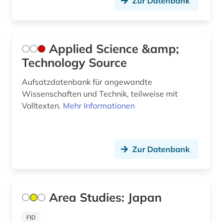
Zur Datenbank
grüner wasserstoff (1)
handel (5)
Applied Science &amp;
haustechnik (1)
Technology Source
heizung (1)
Aufsatzdatenbank für angewandte
hersteller (1)
Wissenschaften und Technik, teilweise mit
Volltexten.
Mehr Informationen
hydrologie (1)
hüttenindustrie (1)
iea (1)
Zur Datenbank
industrie (2)
informatik (4)
Area Studies: Japan
informatik und kommunikationstechnik (2)
FID