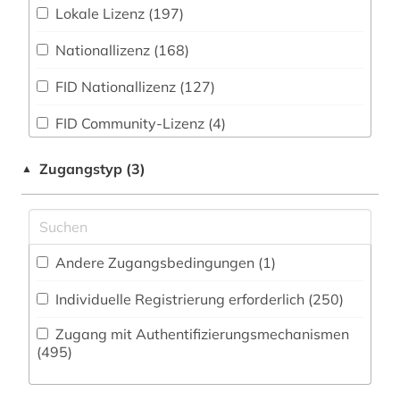
Medien- und Kommunikationswissenschaften,
Zeitung (538
)
Lokale Lizenz (197)
Kommunikationsdesign (676)
1822-1922 (1)
Zeitungs-, Zeitschriftenbibliographie (111
)
Nationallizenz (168)
Medizin (940)
1833-1969 (1)
FID Nationallizenz (127)
Militärwissenschaft (27)
1834-1966 (1)
FID Community-Lizenz (4)
Musikwissenschaft (508)
1840 -1999 (1)
FID Campuslizenz (1)
Natur- und Umweltschutz (186)
Zugangstyp (3)
▲
1848 (1)
Niederländische Sprache und Kultur (83)
1850 (1)
Ostasienwissenschaften (48)
1850-1940 (1)
Andere Zugangsbedingungen (1)
Pädagogik (419)
1869-1952 (1)
Individuelle Registrierung erforderlich (250)
Philosophie (455)
19. jahrhundert (3)
Zugang mit Authentifizierungsmechanismen
Physik (290)
(495)
1900-1949 (1)
Politologie (1045)
1914-1919 (1)