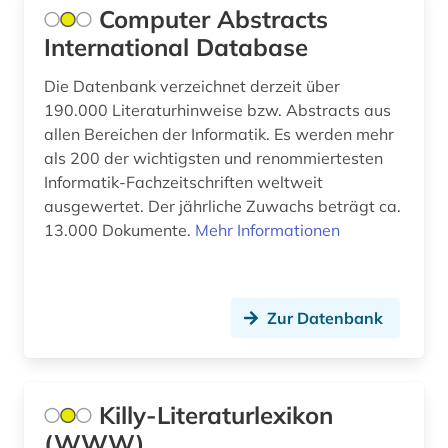
Malta (4)
abstract-dienst (1)
Computer Abstracts
International Database
Mecklenburg-Vorpommern (32)
abtei cluny (1)
Mittelamerika (65)
Die Datenbank verzeichnet derzeit über
abwanderung (1)
190.000 Literaturhinweise bzw. Abstracts aus
Moldawien (17)
allen Bereichen der Informatik. Es werden mehr
abwasser (8)
als 200 der wichtigsten und renommiertesten
Monaco (3)
abwasserabgabengesetz (1)
Informatik-Fachzeitschriften weltweit
ausgewertet. Der jährliche Zuwachs beträgt ca.
Montenegro (19)
abwassertechnik (2)
13.000 Dokumente.
Mehr Informationen
Niederlande (132)
abwassertechnische vereinigung (1)
Niedersachsen (51)
abwassertechnologie (2)
Zur Datenbank
Nordamerika (44)
abzeichen (1)
Nordrhein-Westfalen (50)
academia sinica (1)
Killy-Literaturlexikon
Norwegen (139)
academiens (1)
(WWW)