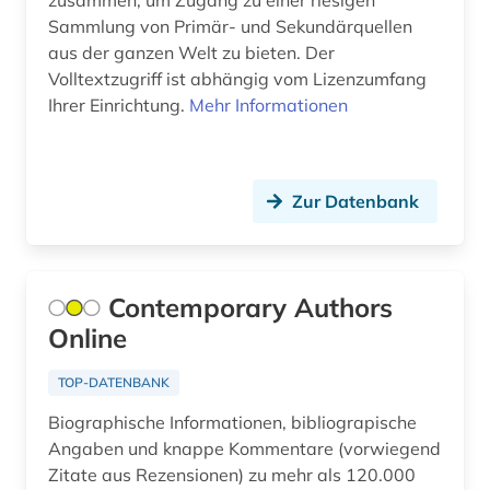
zusammen, um Zugang zu einer riesigen
akademien der wissenschaft (1)
Sammlung von Primär- und Sekundärquellen
aus der ganzen Welt zu bieten. Der
akademieschrift (1)
Volltextzugriff ist abhängig vom Lizenzumfang
Ihrer Einrichtung.
akademiker (1)
Mehr Informationen
akdademie der künste (1)
akkadisch (2)
Zur Datenbank
akkreditierung (1)
akronym (7)
Contemporary Authors
akte (2)
Online
aktie (6)
TOP-DATENBANK
aktien (1)
Biographische Informationen, bibliograpische
Angaben und knappe Kommentare (vorwiegend
aktienanalyse (5)
Zitate aus Rezensionen) zu mehr als 120.000