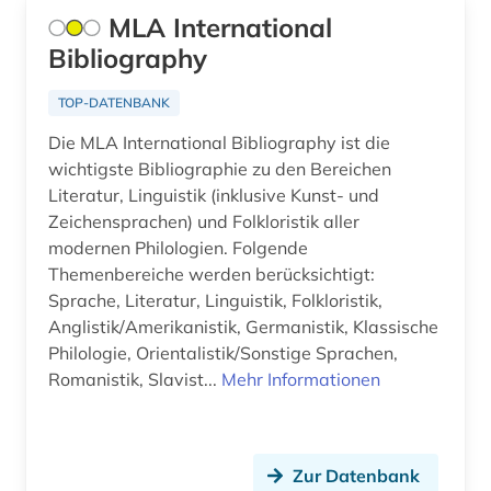
Russland, Sowjetunion (192)
adorno (1)
MLA International
Bibliography
Saarland (26)
adressbuch (106)
Sachsen (44)
TOP-DATENBANK
adressdatenbank (1)
Die MLA International Bibliography ist die
Sachsen-Anhalt (18)
adresse (10)
wichtigste Bibliographie zu den Bereichen
San Marino (1)
Literatur, Linguistik (inklusive Kunst- und
adressen (2)
Zeichensprachen) und Folkloristik aller
Schleswig-Holstein (18)
adressensammlung (1)
modernen Philologien. Folgende
Themenbereiche werden berücksichtigt:
Schweden (279)
adressenverzeichnis (1)
Sprache, Literatur, Linguistik, Folkloristik,
Schweiz (238)
Anglistik/Amerikanistik, Germanistik, Klassische
adressverzeichnis (35)
Philologie, Orientalistik/Sonstige Sprachen,
Serbien (30)
Romanistik, Slavist...
Mehr Informationen
adreßbuch (9)
Skandinavien (20)
adventisten (1)
Slowakei (39)
aerodynamik (1)
Zur Datenbank