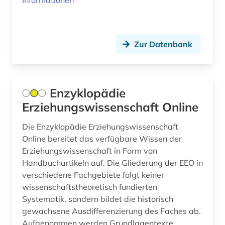
Informationen
altlast (1)
altlastensanierung (1)
Zur Datenbank
altlastsanierung (3)
altniederländisch (2)
Enzyklopädie
altnordisch (6)
Erziehungswissenschaft Online
altnorwegisch (1)
Die Enzyklopädie Erziehungswissenschaft
Online bereitet das verfügbare Wissen der
altokzitanisch (3)
Erziehungswissenschaft in Form von
Handbuchartikeln auf. Die Gliederung der EEO in
altorientalistik (2)
verschiedene Fachgebiete folgt keiner
altpersisch (1)
wissenschaftstheoretisch fundierten
Systematik, sondern bildet die historisch
altschwedisch (3)
gewachsene Ausdifferenzierung des Faches ab.
Aufgenommen werden Grundlagentexte