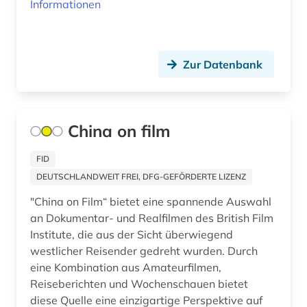
Informationen
alternativmedizin (1)
altersmedizin (1)
Zur Datenbank
altersversorung (1)
altertum (31)
China on film
altertumswissenschaft (35)
FID
altertumswissenschaften (13)
DEUTSCHLANDWEIT FREI, DFG-GEFÖRDERTE LIZENZ
altes buch (17)
"China on Film“ bietet eine spannende Auswahl
an Dokumentar- und Realfilmen des British Film
altes testament (12)
Institute, die aus der Sicht überwiegend
altes testament griechisch (1)
westlicher Reisender gedreht wurden. Durch
eine Kombination aus Amateurfilmen,
altes testament lateinisch (1)
Reiseberichten und Wochenschauen bietet
diese Quelle eine einzigartige Perspektive auf
altes ägypten (5)