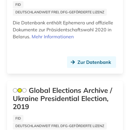
FID
allgemeinenzyklopädien (1)
DEUTSCHLANDWEIT FREI, DFG-GEFÖRDERTE LIZENZ
allgemeiner teil (1)
Die Datenbank enthält Ephemera und offizielle
Dokumente zur Präsidentschaftswahl 2020 in
allgemeines bauingenieurwesen (1)
Belarus.
Mehr Informationen
allgemeines bibliothekswesen (1)
allgemeines prozessrecht und zivilprozess (1)
Zur Datenbank
allgemeines sozialversicherungsgesetz (1)
allgemeines verwaltungsrecht (1)
Global Elections Archive /
allgemeinmedizin (1)
Ukraine Presidential Election,
allierte (1)
2019
allmende (1)
FID
alltag (8)
DEUTSCHLANDWEIT FREI, DFG-GEFÖRDERTE LIZENZ