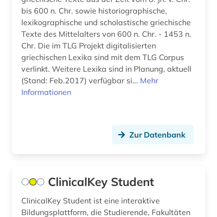
alemannisch (1)
bis 600 n. Chr. sowie historiographische,
lexikographische und scholastische griechische
alexander von humboldt (3)
Texte des Mittelalters von 600 n. Chr. - 1453 n.
Chr. Die im TLG Projekt digitalisierten
alexandr s. (1)
griechischen Lexika sind mit dem TLG Corpus
verlinkt. Weitere Lexika sind in Planung, aktuell
alf laila wa-laila (2)
(Stand: Feb.2017) verfügbar si...
Mehr
alfred (1)
Informationen
alfred escher (1)
algebra (1)
Zur Datenbank
algerien (1)
alighieri (3)
ClinicalKey Student
alkohol (2)
ClinicalKey Student ist eine interaktive
alkoholismus (1)
Bildungsplattform, die Studierende, Fakultäten