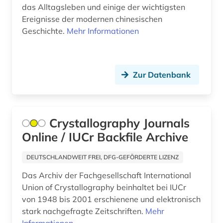
das Alltagsleben und einige der wichtigsten
altfinnisch (1)
Ereignisse der modernen chinesischen
Geschichte.
Mehr Informationen
altfranzösisch (8)
altfäröisch (1)
Zur Datenbank
altgermanistik (5)
altgriechisch (4)
altgutnisch (1)
Crystallography Journals
Online / IUCr Backfile Archive
althochdeutsch (4)
DEUTSCHLANDWEIT FREI, DFG-GEFÖRDERTE LIZENZ
altisländisch (1)
Das Archiv der Fachgesellschaft International
altitalienisch (1)
Union of Crystallography beinhaltet bei IUCr
von 1948 bis 2001 erschienene und elektronisch
altkanaanäisch (1)
stark nachgefragte Zeitschriften.
Mehr
altkarte (1)