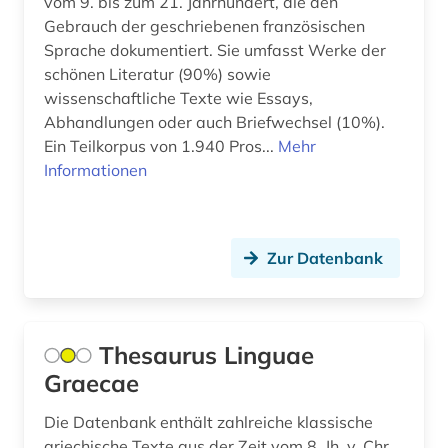
vom 9. bis zum 21. Jahrhundert, die den
alben (1)
Gebrauch der geschriebenen französischen
Sprache dokumentiert. Sie umfasst Werke der
albert (3)
schönen Literatur (90%) sowie
wissenschaftliche Texte wie Essays,
albert (1879-1955) (1)
Abhandlungen oder auch Briefwechsel (10%).
alberto caeiro (1)
Ein Teilkorpus von 1.940 Pros...
Mehr
Informationen
albertus, magnus, heiliger | katholischer
theologe; bischof; philosoph; alchemist;
naturwissenschaftler; heiliger (1)
Zur Datenbank
albrecht (4)
albrecht <mainz (1)
album (1)
Thesaurus Linguae
Graecae
aleksandr a. (1)
Die Datenbank enthält zahlreiche klassische
aleksandr n. (1)
griechische Texte aus der Zeit vom 8. Jh. v. Chr.