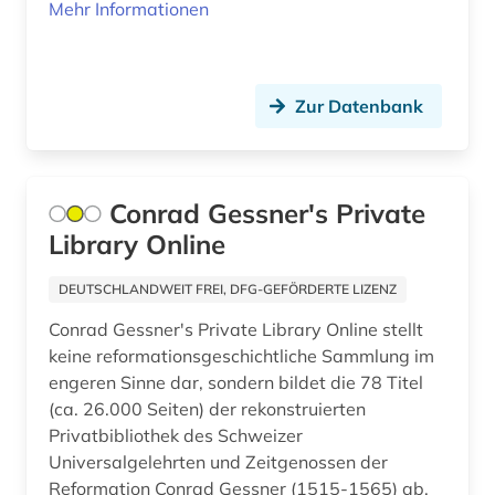
Mehr Informationen
alsfeld (1)
altamerikanistik (1)
Zur Datenbank
altbaumodernisierung (2)
altbestand (6)
Conrad Gessner's Private
altdänisch (3)
Library Online
alte drucke (2)
DEUTSCHLANDWEIT FREI, DFG-GEFÖRDERTE LIZENZ
alte geschichte (9)
Conrad Gessner's Private Library Online stellt
alte landesschule korbach (1)
keine reformationsgeschichtliche Sammlung im
engeren Sinne dar, sondern bildet die 78 Titel
alte nationalgalerie (2)
(ca. 26.000 Seiten) der rekonstruierten
Privatbibliothek des Schweizer
alte sorte (1)
Universalgelehrten und Zeitgenossen der
altenglisch (8)
Reformation Conrad Gessner (1515-1565) ab,