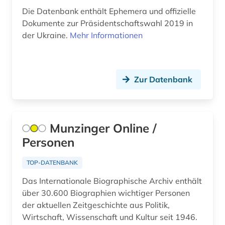
Die Datenbank enthält Ephemera und offizielle
alltagsgegenstand (1)
Dokumente zur Präsidentschaftswahl 2019 in
alltagsgeschichte &lt;fach&gt; (4)
der Ukraine.
Mehr Informationen
alltagskultur (4)
alltagsleben (1)
Zur Datenbank
alma-tadema (1)
almanach (5)
Munzinger Online /
aloys ludwig (1)
Personen
alpen (1)
TOP-DATENBANK
alpenverein südtirol (1)
Das Internationale Biographische Archiv enthält
über 30.600 Biographien wichtiger Personen
alphabet (1)
der aktuellen Zeitgeschichte aus Politik,
Wirtschaft, Wissenschaft und Kultur seit 1946.
alphabetischer katalog (2)