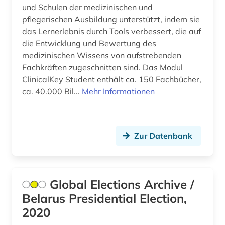
und Schulen der medizinischen und
allgemein (1)
pflegerischen Ausbildung unterstützt, indem sie
das Lernerlebnis durch Tools verbessert, die auf
allgemein bildende schule (1)
die Entwicklung und Bewertung des
allgemeine geschäftsbedingungen (1)
medizinischen Wissens von aufstrebenden
Fachkräften zugeschnitten sind. Das Modul
allgemeine kulturwissenschaft (1)
ClinicalKey Student enthält ca. 150 Fachbücher,
ca. 40.000 Bil...
Mehr Informationen
allgemeine medizinische datenbank (3)
allgemeine sammelwerke (1)
allgemeine und vergleichende
Zur Datenbank
literaturwissenschaft (1)
allgemeine und vergleichende sprach- und
literaturwissenschaft (2)
Global Elections Archive /
allgemeine volkswirtschaftslehre (3)
Belarus Presidential Election,
2020
allgemeine ökologie (1)