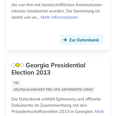
die von ihm mit handschriftlichen Annotationen
altenheim (1)
intensiv bearbeitet wurden. Die Sammlung ist
damit von un...
Mehr Informationen
altenhilfe (2)
altenmedizin (1)
altenpflege (5)
Zur Datenbank
alter (3)
alter druck (2)
Georgia Presidential
Election 2013
alter orient (7)
altern (2)
FID
DEUTSCHLANDWEIT FREI, DFG-GEFÖRDERTE LIZENZ
alternativbewegung (2)
Die Datenbank enthält Ephemera und offizielle
alternative (5)
Dokumente im Zusammenhang mit den
Präsidentschaftswahlen 2013 in Georgien.
Mehr
alternative medizin (2)