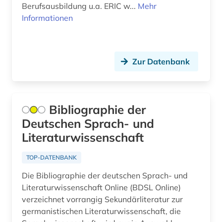
afroamerikanische musik (5)
Berufsausbildung u.a. ERIC w...
Mehr
Informationen
agder (2)
agence france-presse (1)
Zur Datenbank
agende (1)
agentur (1)
aggressivität (1)
Bibliographie der
Deutschen Sprach- und
agrar- (1)
Literaturwissenschaft
agrarforschung (2)
TOP-DATENBANK
agrargeschichte (2)
Die Bibliographie der deutschen Sprach- und
agrarkultur (1)
Literaturwissenschaft Online (BDSL Online)
verzeichnet vorrangig Sekundärliteratur zur
agrarmarkt (2)
germanistischen Literaturwissenschaft, die