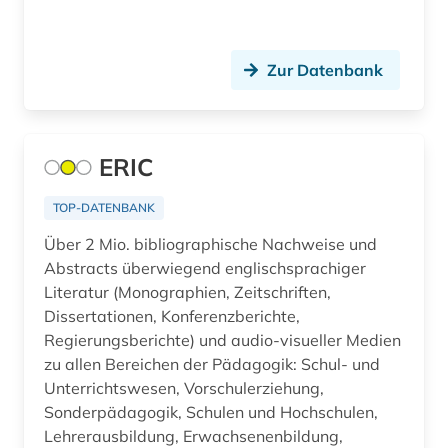
lateinamerika (1)
Unbekannt (1)
afrikaans (1)
Ungarn (51)
Zur Datenbank
afrikaforschung (2)
Vatikanstadt (9)
afrikanische sprachen (1)
Zypern (6)
ERIC
afrikanistik (3)
afrikastudien (2)
TOP-DATENBANK
Über 2 Mio. bibliographische Nachweise und
afrikawissenschaften (3)
Abstracts überwiegend englischsprachiger
afro-amerikanische frauen (1)
Literatur (Monographien, Zeitschriften,
Dissertationen, Konferenzberichte,
afro-amerikanische geschichte (1)
Regierungsberichte) und audio-visueller Medien
zu allen Bereichen der Pädagogik: Schul- und
afro-amerikanische literatur (1)
Unterrichtswesen, Vorschulerziehung,
Sonderpädagogik, Schulen und Hochschulen,
afroamerikaner (5)
Lehrerausbildung, Erwachsenenbildung,