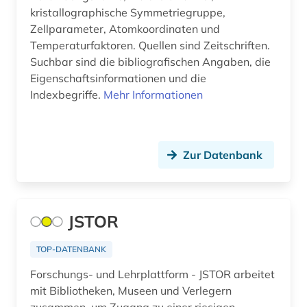
agrochemikalie (1)
kristallographische Symmetriegruppe,
Zellparameter, Atomkoordinaten und
agrophysik (1)
Temperaturfaktoren. Quellen sind Zeitschriften.
Suchbar sind die bibliografischen Angaben, die
agäische kultur (1)
Eigenschaftsinformationen und die
ahnen (1)
Indexbegriffe.
Mehr Informationen
ahnenforschung (1)
aids (1)
Zur Datenbank
akademie (1)
akademie der bildenden künste (1)
JSTOR
akademie der bildenden künste münchen (1)
TOP-DATENBANK
akademie der künste (1)
Forschungs- und Lehrplattform - JSTOR arbeitet
akademie der wissenschaften (1)
mit Bibliotheken, Museen und Verlegern