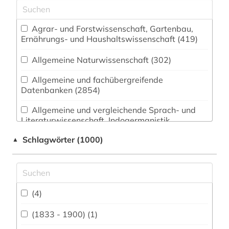
Agrar- und Forstwissenschaft, Gartenbau,
Ernährungs- und Haushaltswissenschaft (419)
Allgemeine Naturwissenschaft (302)
Allgemeine und fachübergreifende
Datenbanken (2854)
Allgemeine und vergleichende Sprach- und
Literaturwissenschaft. Indogermanistik.
Außereuropäische Sprachen und Literaturen
Schlagwörter (1000)
▲
(797)
Anglistik. Amerikanistik (737)
Archäologie (312)
(4)
Architektur, Bauingenieur- und
Vermessungswesen (486)
(1833 - 1900) (1)