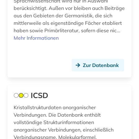
Sprachwissenschaft wird nur in Auswahl
agrarprodukt (2)
berücksichtigt. Außen vor bleiben auch Beiträge
agrarproduktion (1)
aus den Gebieten der Germanistik, die sich
mittlerweile als eigenständige Fächer etabliert
agrarrecht (2)
haben sowie Primärliteratur, sofern diese nic...
Mehr Informationen
agrarsektor (1)
agrarsoziologie (2)
Zur Datenbank
agrarwirtchaft (1)
agrarwirtschaft (3)
agrarwissenschaft (11)
ICSD
agrarwissenschaften (3)
Kristallstrukturdaten anorganischer
Verbindungen. Die Datenbank enthält
agricola (1)
vollständige Strukturinformationen
anorganischer Verbindungen, einschließlich
agrikulturchemie (2)
Verbindungsname, Molekularformel,