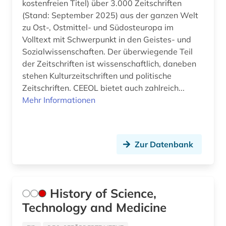
kostenfreien Titel) über 3.000 Zeitschriften
abgabeordnung (1)
(Stand: September 2025) aus der ganzen Welt
Nationallizenz-Login für registrierte
GUS (29)
abgasemission (1)
Einzelpersonen (1)
zu Ost-, Ostmittel- und Südosteuropa im
Volltext mit Schwerpunkt in den Geistes- und
Gibraltar (2)
abgeordnetenhaus (1)
Nationallizenz-Login für registrierte
Sozialwissenschaften. Der überwiegende Teil
Einzelpersonen (17)
Griechenland (13)
der Zeitschriften ist wissenschaftlich, daneben
abgeordneter (6)
stehen Kulturzeitschriften und politische
Nationallizenz-Login für registrierte
Griechenland (Altertum) (38)
Einzelpersonen (1)
abholzung (1)
Zeitschriften. CEEOL bietet auch zahlreich...
Mehr Informationen
Großbritannien (310)
Nationallizenz-Login für registrierte
abkommen (1)
Einzelpersonen (20)
Hamburg (21)
abkürzung (19)
Nationallizenz-Login für registrierte
Hessen (58)
Zur Datenbank
Einzelpersonen (1)
abkürzungen (2)
Irland (44)
Nationallizenz-Login für registrierte
abkürzungsverzeichnis (1)
Einzelpersonen (1)
Island (54)
abolitionismus (1)
History of Science,
Nationallizenz-Login für registrierte
Technology and Medicine
Israel (75)
Einzelpersonen (3)
abraham (1)
Italien (155)