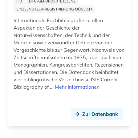
FID
DFG-GEFÖRDERTE LIZENZ
abraham geiger kolle (1)
EINZELNUTZER-REGISTRIERUNG MÖGLICH
Japan (33)
abraum (1)
Internationale Fachbibliografie zu allen
Jugoslawien (21)
Aspekten der Geschichte der
abrechnung (1)
Naturwissenschaften, der Technik und der
Kanada (83)
abrüstung (3)
Medizin sowie verwandter Gebiete von der
Vorgeschichte bis zur Gegenwart. Nachweis von
Korea (13)
abschaffung (1)
Zeitschriftenaufsätzen ab 1975, aber auch von
Kroatien (40)
Monographien, Kongressberichten, Rezensionen
abschlussarbeit (2)
und Dissertationen. Die Datenbank beinhaltet
Lettland (25)
abschlussarbeiten (1)
vier bibliografische Verzeichnisse:ISIS Current
Bibliography of ...
Mehr Informationen
Liechtenstein (16)
abschnitt 1 (3)
Litauen (28)
abschnitt 2 (2)
Luxemburg (16)
Zur Datenbank
absolvent (1)
Makedonien (16)
abstract (2)