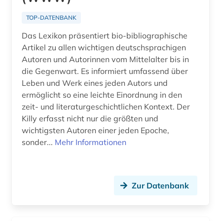
Oesterreich (311)
accum (1)
TOP-DATENBANK
Osmanisches Reich (16)
achim von werke (1)
Das Lexikon präsentiert bio-bibliographische
Ostasien (56)
Artikel zu allen wichtigen deutschsprachigen
acquisitions (1)
Autoren und Autorinnen vom Mittelalter bis in
Osteuropa (105)
actes (1)
die Gegenwart. Es informiert umfassend über
Leben und Werk eines jeden Autors und
Ostmitteleuropa (36)
acts (1)
ermöglicht so eine leichte Einordnung in den
Palaestina (14)
zeit- und literaturgeschichtlichen Kontext. Der
adel (4)
Killy erfasst nicht nur die größten und
Polen (94)
adelsfamilie (2)
wichtigsten Autoren einer jeden Epoche,
sonder...
Mehr Informationen
Portugal (34)
administration (1)
Rheinland-Pfalz (34)
administrative service (1)
Roemisches Reich (36)
Zur Datenbank
administrative tribunal (1)
Rumänien (30)
adolf (1)