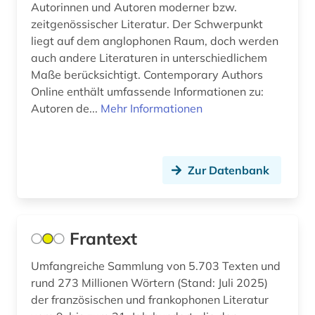
Autorinnen und Autoren moderner bzw.
aktiengesellschaft (1)
zeitgenössischer Literatur. Der Schwerpunkt
liegt auf dem anglophonen Raum, doch werden
aktieninformationen (4)
auch andere Literaturen in unterschiedlichem
aktienkurse (1)
Maße berücksichtigt. Contemporary Authors
Online enthält umfassende Informationen zu:
aktienmarkt (1)
Autoren de...
Mehr Informationen
aktienrecht (2)
aktuelles lexikon (1)
Zur Datenbank
akupunktur (1)
akustik (1)
Frantext
alain (2)
Umfangreiche Sammlung von 5.703 Texten und
albanien (6)
rund 273 Millionen Wörtern (Stand: Juli 2025)
der französischen und frankophonen Literatur
albanisch (1)