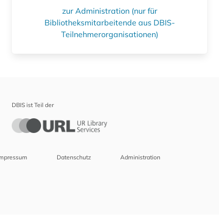
zur Administration (nur für
Bibliotheksmitarbeitende aus DBIS-
Teilnehmerorganisationen)
DBIS ist Teil der
Impressum
Datenschutz
Administration