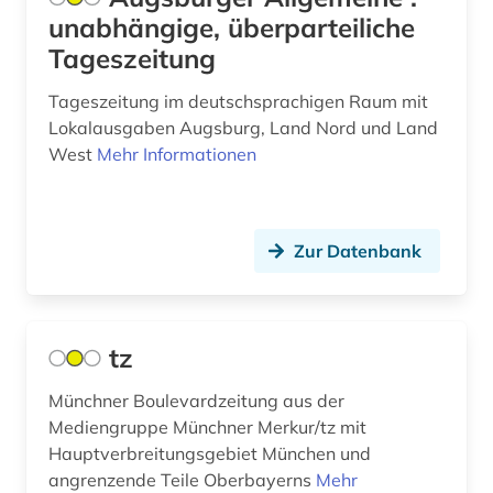
unabhängige, überparteiliche
innerschweiz (1)
Tageszeitung
international (1)
Tageszeitung im deutschsprachigen Raum mit
Lokalausgaben Augsburg, Land Nord und Land
internationale politik (1)
West
Mehr Informationen
internationaler handel (1)
irland (3)
Zur Datenbank
islamwissenschaften (1)
island (2)
tz
israel (4)
Münchner Boulevardzeitung aus der
italien (8)
Mediengruppe Münchner Merkur/tz mit
jansenismus (1)
Hauptverbreitungsgebiet München und
angrenzende Teile Oberbayerns
Mehr