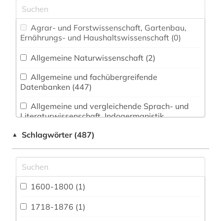
Agrar- und Forstwissenschaft, Gartenbau,
Ernährungs- und Haushaltswissenschaft (0)
Allgemeine Naturwissenschaft (2)
Allgemeine und fachübergreifende
Datenbanken (447)
Allgemeine und vergleichende Sprach- und
Literaturwissenschaft. Indogermanistik.
Außereuropäische Sprachen und Literaturen (5)
Schlagwörter (487)
▲
Altes Buch, Nachlässe und Sonderbestände
(0)
Altorientalistik, Ägyptologie (0)
1600-1800 (1)
Anglistik. Amerikanistik (32)
1718-1876 (1)
Archäologie (1)