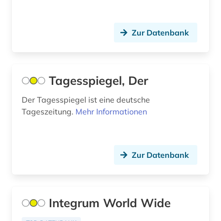
luxemburg (2)
madrid (3)
Zur Datenbank
magazin (1)
main (2)
Tagesspiegel, Der
main-taunus-kreis (1)
Der Tagesspiegel ist eine deutsche
mainfranken (2)
Tageszeitung.
Mehr Informationen
mainz (2)
malaiisch (1)
Zur Datenbank
mannheim (1)
maritime wirtschaft (1)
Integrum World Wide
marktdaten (2)