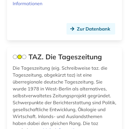
japan (1)
Informationen
jerusalem (1)
jiddistik (1)
Zur Datenbank
journalismus (1)
judaistik (4)
TAZ. Die Tageszeitung
juden (2)
Die Tageszeitung (eig. Schreibweise taz. die
judentum (4)
Tageszeitung, abgekürzt taz) ist eine
überregionale deutsche Tageszeitung. Sie
jüdische presse (1)
wurde 1978 in West-Berlin als alternatives,
kalifornien (1)
selbstverwaltetes Zeitungsprojekt gegründet.
Schwerpunkte der Berichterstattung sind Politik,
kambodscha (1)
gesellschaftliche Entwicklung, Ökologie und
Wirtschaft. Inlands- und Auslandsthemen
kanada (5)
haben dabei den gleichen Rang. Die taz