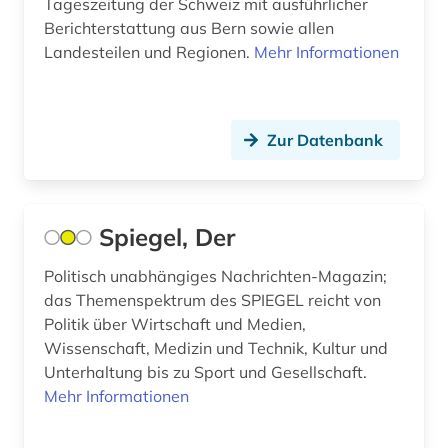
Tageszeitung der Schweiz mit ausführlicher
Berichterstattung aus Bern sowie allen
geschichte 1807-1929 (1)
Landesteilen und Regionen.
Mehr Informationen
geschichte 1870-2019 (2)
geschichte 1918 - 1934 (1)
Zur Datenbank
geschichte 1918-1933 (1)
geschichte 1942-1945 (1)
Spiegel, Der
geschichte 1974 (1)
geschichte 1974-1990 (1)
Politisch unabhängiges Nachrichten-Magazin;
das Themenspektrum des SPIEGEL reicht von
geschichte 1992- (1)
Politik über Wirtschaft und Medien,
Wissenschaft, Medizin und Technik, Kultur und
gesellschaft (2)
Unterhaltung bis zu Sport und Gesellschaft.
Mehr Informationen
gießen (1)
glasgow (1)