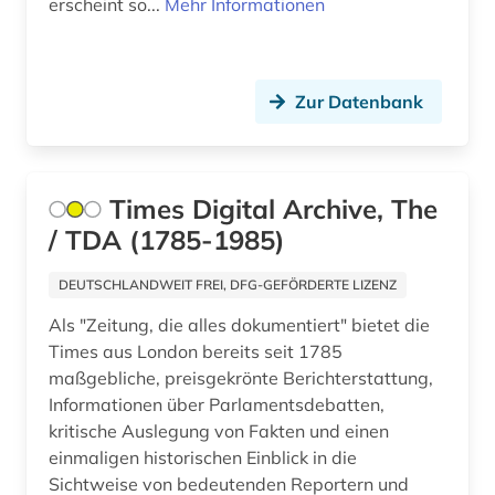
erscheint so...
Mehr Informationen
karibik (1)
karibik und latino studies (4)
karikatur (1)
Zur Datenbank
karte (1)
katholische kirche (2)
Times Digital Archive, The
katholische kirche. sancta sedes (1)
/ TDA (1785-1985)
katholische zeitung (1)
DEUTSCHLANDWEIT FREI, DFG-GEFÖRDERTE LIZENZ
kaukasus (1)
Als "Zeitung, die alles dokumentiert" bietet die
Times aus London bereits seit 1785
kentucky (1)
maßgebliche, preisgekrönte Berichterstattung,
Informationen über Parlamentsdebatten,
kirchenarchiv (1)
kritische Auslegung von Fakten und einen
einmaligen historischen Einblick in die
kitzingen (1)
Sichtweise von bedeutenden Reportern und