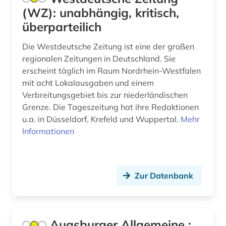
(WZ): unabhängig, kritisch,
hong kong (1)
überparteilich
hongkong (1)
Die Westdeutsche Zeitung ist eine der großen
regionalen Zeitungen in Deutschland. Sie
humoristische presse (2)
erscheint täglich im Raum Nordrhein-Westfalen
iberoromanistik (3)
mit acht Lokalausgaben und einem
Verbreitungsgebiet bis zur niederländischen
idstein (1)
Grenze. Die Tageszeitung hat ihre Redaktionen
u.a. in Düsseldorf, Krefeld und Wuppertal.
Mehr
indien (4)
Informationen
informatik (1)
informationstechnik (1)
Zur Datenbank
informationswissenschaft (1)
ingolstadt (1)
Augsburger Allgemeine :
inhalt (1)