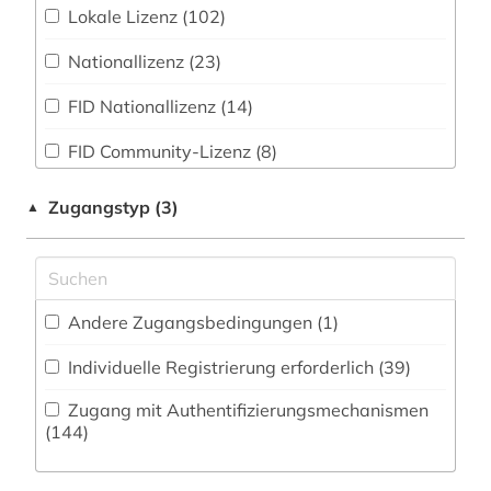
Mathematik (0)
Lokale Lizenz (102)
artikel (1)
Zeitungs-, Zeitschriftenbibliographie (4
)
Medien- und Kommunikationswissenschaften,
Nationallizenz (23)
auckland (2)
Kommunikationsdesign (125)
FID Nationallizenz (14)
aufsatz (2)
Medizin (1)
FID Community-Lizenz (8)
australien (3)
Militärwissenschaft (0)
Museologie (0)
auswanderung (1)
Zugangstyp (3)
▲
bad kissingen (1)
Musikwissenschaft (1)
baden (1)
Natur- und Umweltschutz (1)
Andere Zugangsbedingungen (1)
Ostasien (4)
baden-württemberg (3)
Individuelle Registrierung erforderlich (39)
bamberg (1)
Pädagogik (6)
Zugang mit Authentifizierungsmechanismen
bangkok (1)
Philosophie (1)
(144)
Physik (0)
bangladesch (1)