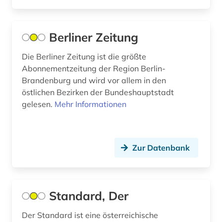
kultur (3)
kulturwissenschaften (6)
Berliner Zeitung
kärnten (1)
Die Berliner Zeitung ist die größte
köln (2)
Abonnementzeitung der Region Berlin-
Brandenburg und wird vor allem in den
land van altena (1)
östlichen Bezirken der Bundeshauptstadt
gelesen.
Mehr Informationen
landeskunde (8)
lausitz (1)
lauterbach <hessen> (1)
Zur Datenbank
leipzig (2)
lettland (1)
Standard, Der
liechtenstein (1)
Der Standard ist eine österreichische