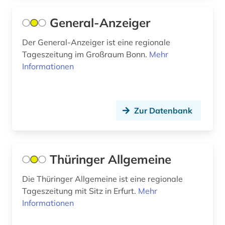
einwanderung (1)
General-Anzeiger
Niederlande (7)
elektronische bibliothek (1)
Niedersachsen (1)
Der General-Anzeiger ist eine regionale
Tageszeitung im Großraum Bonn.
Mehr
elektronische zeitschrift (2)
Nordamerika (7)
Informationen
elektronische zeitung (7)
Nordrhein-Westfalen (7)
elektronisches buch (1)
Norwegen (1)
Zur Datenbank
england (1)
Oesterreich (20)
englisch (1)
Ostasien (1)
Thüringer Allgemeine
erster weltkrieg (7)
Osteuropa (3)
Die Thüringer Allgemeine ist eine regionale
estland (1)
Polen (2)
Tageszeitung mit Sitz in Erfurt.
Mehr
Informationen
eu (1)
Rheinland-Pfalz (5)
europa (1)