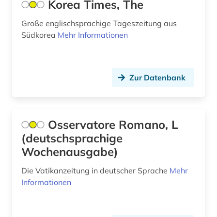
Korea Times, The
finnlandschweden (1)
Große englischsprachige Tageszeitung aus
firmen (1)
Südkorea
Mehr Informationen
firmenbuch (1)
flensburg (1)
Zur Datenbank
florida (1)
flugschrift (3)
Osservatore Romano, L
forschung (1)
(deutschsprachige
Wochenausgabe)
foto (1)
fotografie (1)
Die Vatikanzeitung in deutscher Sprache
Mehr
Informationen
fotozeitschrift (1)
frankfurt (2)