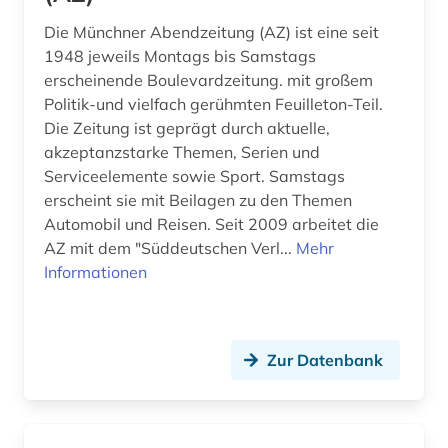
Suedostasien (6)
informationswissenschaft (1)
Die Münchner Abendzeitung (AZ) ist eine seit
Thueringen (2)
1948 jeweils Montags bis Samstags
fid geschichtswissenschaft (5)
erscheinende Boulevardzeitung. mit großem
USA (35)
fid lateinamerika (4)
Politik-und vielfach gerühmten Feuilleton-Teil.
Die Zeitung ist geprägt durch aktuelle,
Ukraine (3)
fid nahost-, nordafrika- und islamstudien (5)
akzeptanzstarke Themen, Serien und
Ungarn (1)
Serviceelemente sowie Sport. Samstags
fid ost-, ostmittel- und südosteuropa (9)
erscheint sie mit Beilagen zu den Themen
Vatikanstadt (4)
Automobil und Reisen. Seit 2009 arbeitet die
filmarchiv (1)
AZ mit dem "Süddeutschen Verl...
Mehr
financial times (1)
Informationen
finanzgeschichte (1)
finanzmarkt (1)
Zur Datenbank
finanzwirtschaft (1)
finnland (2)