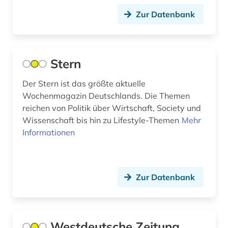
Zur Datenbank
hannover (1)
haßgau (1)
hessen (2)
Stern
heusden (1)
Der Stern ist das größte aktuelle
Wochenmagazin Deutschlands. Die Themen
hispanistik (4)
reichen von Politik über Wirtschaft, Society und
Wissenschaft bis hin zu Lifestyle-Themen
Mehr
hispanoamerika (1)
Informationen
hispanoamerikanische geschichte (1)
hobart (1)
Zur Datenbank
hochheim (1)
hochschulwesen (4)
Westdeutsche Zeitung
hofheim (1)