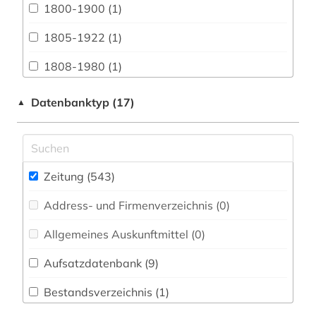
1800-1900 (1)
Architektur, Bauingenieur- und
Vermessungswesen (2)
1805-1922 (1)
Biologie, Biotechnologie (0)
1808-1980 (1)
Buch- und Bibliothekswesen,
1822-1922 (1)
Datenbanktyp (17)
▲
Informationswissenschaft (3)
1850-1940 (1)
Chemie und Pharmazie (0)
1914-1919 (1)
Elektrotechnik, Elektronik, Nachrichtentechnik
(0)
Zeitung (543
)
aachen (2)
Energietechnik (2)
Address- und Firmenverzeichnis (0
)
aargau (1)
Ethnologie (17)
Allgemeines Auskunftmittel (0
)
abendzeitung (münchen) (1)
Fränkische Landeskunde (12)
Aufsatzdatenbank (9
)
afrika (4)
Geographie (2)
Bestandsverzeichnis (1
)
aktuelles lexikon (1)