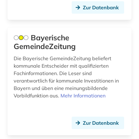
Zur Datenbank
deutschsprachiger raum (1)
Japan (3)
digital (1)
Kanada (9)
diplomatie (1)
Bayerische
Korea (2)
GemeindeZeitung
district of columbia (1)
Kroatien (1)
Die Bayerische GemeindeZeitung beliefert
donezk (ukraine) (1)
Lettland (2)
kommunale Entscheider mit qualifizierten
Fachinformationen. Die Leser sind
dresden (2)
Liechtenstein (1)
verantwortlich für kommunale Investitionen in
dublin (1)
Litauen (1)
Bayern und üben eine meinungsbildende
Vorbildfunktion aus.
Mehr Informationen
dänemark (2)
Luxemburg (2)
earnings calls transkripte (1)
Mecklenburg-Vorpommern (1)
Zur Datenbank
edinburgh (1)
Mittelamerika (4)
eichstätt (1)
Moldawien (1)