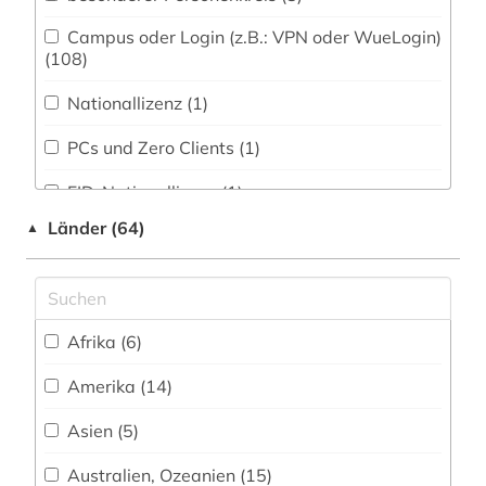
Fertigungstechnik (2)
bibliographie (3)
Campus oder Login (z.B.: VPN oder WueLogin)
Wirtschaftswissenschaften (71)
(108)
bibliothekswissenschaft (1)
Wissenschaftskunde, Forschung, Hochschul-,
Nationallizenz (1)
Museumswesen (4)
bilanz (1)
PCs und Zero Clients (1)
Zeitungen (207)
biodiversität (1)
FID-Nationallizenz (1)
bonn (2)
Länder (64)
▲
FID-Nationallizenz (1)
boston <mass.> (1)
FID-Nationallizenz (8)
boulevardpresse (1)
FID-Nationallizenz (4)
boulevardzeitung (1)
Afrika (6)
frei verfügbar (103)
branchenberichte (2)
Amerika (14)
Login mit FID-Kennung (4)
brandenburg (1)
Asien (5)
Nationallizenz (10)
bretagne (1)
Australien, Ozeanien (15)