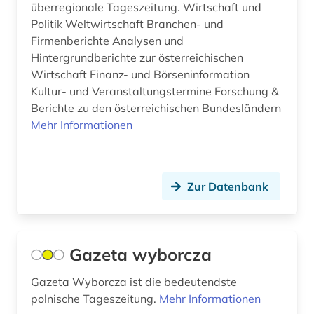
überregionale Tageszeitung. Wirtschaft und
litauen (1)
Politik Weltwirtschaft Branchen- und
literatur (6)
Firmenberichte Analysen und
Hintergrundberichte zur österreichischen
literaturnaja gazeta (2)
Wirtschaft Finanz- und Börseninformation
Kultur- und Veranstaltungstermine Forschung &
literaturwissenschaft (3)
Berichte zu den österreichischen Bundesländern
Mehr Informationen
logistik (1)
london (17)
lorraine (1)
Zur Datenbank
los angeles (1)
lothringen (1)
Gazeta wyborcza
luhansk (1)
Gazeta Wyborcza ist die bedeutendste
lusitanistik (1)
polnische Tageszeitung.
Mehr Informationen