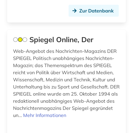
glossar (1)
Zur Datenbank
governance (1)
graz (1)
Spiegel Online, Der
groningen (1)
Web-Angebot des Nachrichten-Magazins DER
grossbritannien (1)
SPIEGEL Politisch unabhängiges Nachrichten-
Magazin; das Themenspektrum des SPIEGEL
großbritannien (25)
reicht von Politik über Wirtschaft und Medien,
Wissenschaft, Medizin und Technik, Kultur und
grönland (1)
Unterhaltung bis zu Sport und Gesellschaft. DER
SPIEGEL online wurde am 25. Oktober 1994 als
guangzhou (2)
redaktionell unabhängiges Web-Angebot des
gus (1)
Nachrichtenmagazins Der Spiegel gegründet
un...
Mehr Informationen
hamburg (6)
handel (2)