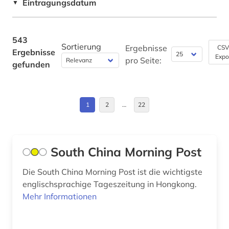
Eintragungsdatum
▼
christentum (4)
Europa (4)
coburg (1)
Finnland (3)
543
Sortierung
Ergebnisse
CSV
Ergebnisse
computertechnik (1)
Expo
Frankreich (14)
pro Seite:
gefunden
computerwissenschaft (1)
GUS (2)
darmstadt (1)
Großbritannien (38)
1
2
…
22
datentechnik (1)
Hamburg (3)
ddr-presse (1)
Hessen (16)
South China Morning Post
ddr-zeitungsportal (1)
Irland (5)
Die South China Morning Post ist die wichtigste
deutsches sprachgebiet (1)
englischsprachige Tageszeitung in Hongkong.
Island (3)
Mehr Informationen
deutschland (24)
Israel (8)
deutschland (ddr) (5)
Italien (10)