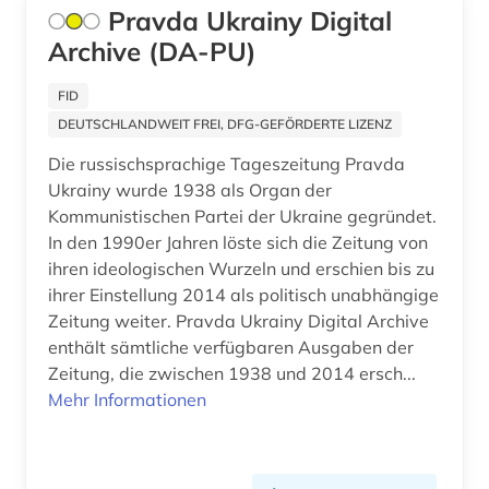
Pravda Ukrainy Digital
moskau (4)
Archive (DA-PU)
musik (2)
FID
münchen (2)
DEUTSCHLANDWEIT FREI, DFG-GEFÖRDERTE LIZENZ
nachrichtensendung (1)
Die russischsprachige Tageszeitung Pravda
Ukrainy wurde 1938 als Organ der
naher osten (5)
Kommunistischen Partei der Ukraine gegründet.
In den 1990er Jahren löste sich die Zeitung von
nationalsozialismus (1)
ihren ideologischen Wurzeln und erschien bis zu
nepal (1)
ihrer Einstellung 2014 als politisch unabhängige
Zeitung weiter. Pravda Ukrainy Digital Archive
neue zeit (zeitung, berlin 1945-1994) (1)
enthält sämtliche verfügbaren Ausgaben der
Zeitung, die zwischen 1938 und 2014 ersch...
neues deutschland (zeitung) (1)
Mehr Informationen
neuseeland (1)
new york (6)