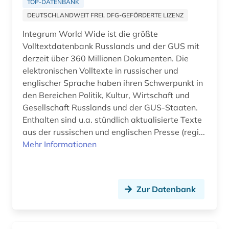
TOP-DATENBANK
marxismus (1)
DEUTSCHLANDWEIT FREI, DFG-GEFÖRDERTE LIZENZ
mecklenburg-vorpommern (1)
Integrum World Wide ist die größte
Volltextdatenbank Russlands und der GUS mit
medienwissenschaft (4)
derzeit über 360 Millionen Dokumenten. Die
elektronischen Volltexte in russischer und
melchior, lauritz | musiker; sänger; tenor
&lt;sänger&gt;; opernsänger; opernsänger;
englischer Sprache haben ihren Schwerpunkt in
sänger (1)
den Bereichen Politik, Kultur, Wirtschaft und
Gesellschaft Russlands und der GUS-Staaten.
mexiko (1)
Enthalten sind u.a. stündlich aktualisierte Texte
aus der russischen und englischen Presse (regi...
mikrocomputer (1)
Mehr Informationen
militär (2)
militärwissenschaft (1)
Zur Datenbank
mittlerer osten (1)
moldawien (1)