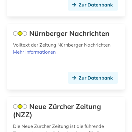
Zur Datenbank
frankfurter allgemeine (1)
frankreich (11)
französisch (2)
Nürnberger Nachrichten
friesland (1)
Volltext der Zeitung Nürnberger Nachrichten
Mehr Informationen
färöer (1)
führungskraft (1)
Zur Datenbank
galloromanistik (2)
gelnhausen (1)
genf (1)
Neue Zürcher Zeitung
(NZZ)
geschichte (17)
Die Neue Zürcher Zeitung ist die führende
geschichte 1699-1812 (1)