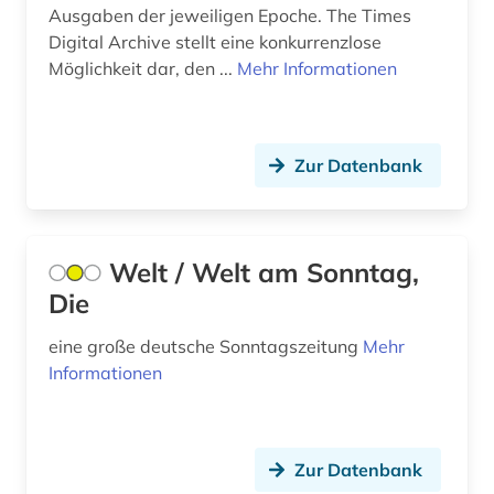
klagenfurt (1)
Ausgaben der jeweiligen Epoche. The Times
Digital Archive stellt eine konkurrenzlose
klimaänderung (1)
Möglichkeit dar, den ...
Mehr Informationen
koblenz (1)
kohle (1)
Zur Datenbank
kolonialgeschichte (1)
kommunismus (1)
Welt / Welt am Sonntag,
kopenhagen (1)
Die
kriegsgeschichte (1)
eine große deutsche Sonntagszeitung
Mehr
kroatien (1)
Informationen
kuala lumpur (1)
kulmbach (1)
Zur Datenbank