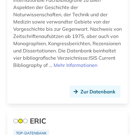
Internationale Fachbibliografie zu allen
GUS (8)
Aspekten der Geschichte der
amtsdrucksache (2)
Naturwissenschaften, der Technik und der
Griechenland (Altertum) (4)
Medizin sowie verwandter Gebiete von der
analytik (1)
Vorgeschichte bis zur Gegenwart. Nachweis von
Großbritannien (23)
analytische chemie (2)
Zeitschriftenaufsätzen ab 1975, aber auch von
Hamburg (1)
Monographien, Kongressberichten, Rezensionen
anarchismus (1)
und Dissertationen. Die Datenbank beinhaltet
Hessen (5)
vier bibliografische Verzeichnisse:ISIS Current
anarchist (1)
Bibliography of ...
Mehr Informationen
Irland (8)
angelsachsen (2)
Island (2)
angelsächsische texte (2)
Israel (10)
Zur Datenbank
angewandte chemie (1)
Italien (27)
angewandte informatik (1)
Japan (5)
ERIC
angewandte mikrobiologie (1)
Jugoslawien (7)
angewandte technologien (1)
TOP-DATENBANK