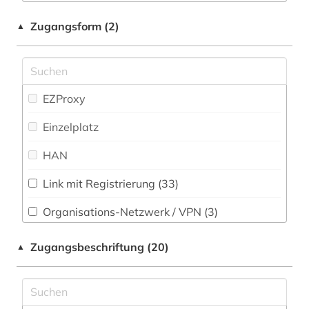
Physik (75)
alf laila wa-laila (1)
Zugangsform (2)
▲
Politologie (127)
alighieri (1)
Psychologie (80)
alkohol (1)
Rechtswissenschaft (143)
EZProxy
alkoholismus (1)
Romanistik (68)
Einzelplatz
allgemeine medizinische datenbank (2)
Slavistik (45)
HAN
allgemeine sammelwerke (1)
Soziologie (149)
Link mit Registrierung (33)
allgemeine ökologie (1)
Sport (24)
Organisations-Netzwerk / VPN (3)
allgemeines bauingenieurwesen (1)
Südasien (10)
Shibboleth
allgemeines bibliothekswesen (1)
Zugangsbeschriftung (20)
▲
Technik (122)
Zugriff vor Ort
alte geschichte (4)
Theologie und Religionswissenschaften (137)
altenhilfe (1)