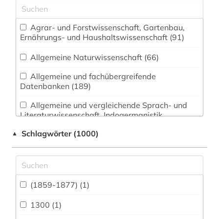
Agrar- und Forstwissenschaft, Gartenbau,
Ernährungs- und Haushaltswissenschaft (91)
Allgemeine Naturwissenschaft (66)
Allgemeine und fachübergreifende
Datenbanken (189)
Allgemeine und vergleichende Sprach- und
Literaturwissenschaft. Indogermanistik.
Außereuropäische Sprachen und Literaturen
Schlagwörter (1000)
▲
(110)
Altes Buch, Nachlässe und Sonderbestände
(23)
Altorientalistik, Ägyptologie (7)
(1859-1877) (1)
Anglistik. Amerikanistik (92)
1300 (1)