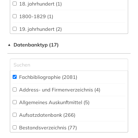
Archäologie (71)
18. jahrhundert (1)
Architektur, Bauingenieur- und
1800-1829 (1)
Vermessungswesen (79)
19. jahrhundert (2)
Biologie, Biotechnologie (184)
1980-1989 (1)
Datenbanktyp (17)
▲
Buch- und Bibliothekswesen,
Informationswissenschaft (80)
abbildung (1)
Chemie und Pharmazie (129)
abfallwirtschaft (1)
Elektrotechnik, Elektronik, Nachrichtentechnik
Fachbibliographie (2081
)
abfluss (1)
(53)
Address- und Firmenverzeichnis (4
)
abkürzung (1)
Energietechnik (60)
Allgemeines Auskunftmittel (5
)
abraum (1)
Ethnologie (81)
Aufsatzdatenbank (266
)
abschlussarbeiten (1)
Fränkische Landeskunde (10)
Bestandsverzeichnis (77
)
abwasser (2)
Geographie (87)