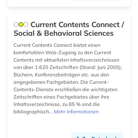
arabistik (2)
Sachsen-Anhalt (2)
arbeit (4)
Schleswig-Holstein (4)
Current Contents Connect /
arbeiterbewegung (1)
Social & Behavioral Sciences
Schweden (53)
arbeitnehmervertretung (1)
Current Contents Connect bietet einen
Schweiz (25)
arbeitsbedingungen und -politik (1)
komfortablen Web-Zugang zu den Current
Serbien (7)
Contents mit aktuellsten Inhaltsverzeichnissen
arbeitsfeld (1)
von über 1.620 Zeitschriften (Stand: Juni 2005),
Skandinavien (5)
Büchern, Konferenzbeiträgen etc. aus den
arbeitsgestaltung (1)
angegebenen Fachgebieten. Die Current-
Slowakei (10)
Contents-Dienste erschließen die wichtigsten
arbeitslosigkeit (1)
Zeitschriften eines Fachgebietes über ihre
Slowenien (6)
arbeitsmarkt (2)
Inhaltsverzeichnisse, zu 85 % sind die
Spanien (16)
bibliographisch...
Mehr Informationen
arbeitsmarktforschung (2)
Suedamerika (12)
arbeitsmarktpolitik (1)
Suedasien (5)