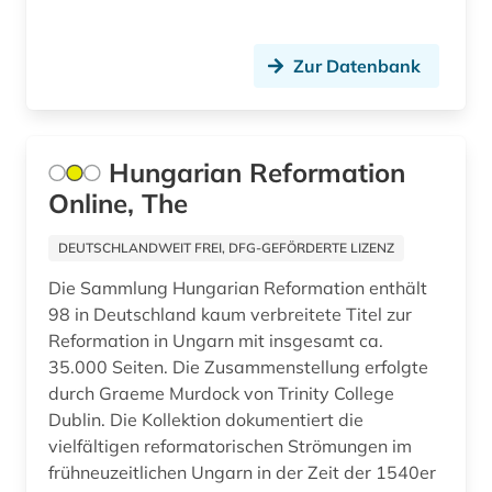
archival documents (1)
archivalien (2)
Zur Datenbank
archivkunde (2)
archivprojekte (1)
Hungarian Reformation
archivwesen (1)
Online, The
archäologie (30)
DEUTSCHLANDWEIT FREI, DFG-GEFÖRDERTE LIZENZ
arealtypologie (1)
Die Sammlung Hungarian Reformation enthält
98 in Deutschland kaum verbreitete Titel zur
argumentation (1)
Reformation in Ungarn mit insgesamt ca.
35.000 Seiten. Die Zusammenstellung erfolgte
aristoteles (1)
durch Graeme Murdock von Trinity College
aristoteles | philosoph; lehrer (1)
Dublin. Die Kollektion dokumentiert die
vielfältigen reformatorischen Strömungen im
arktis (7)
frühneuzeitlichen Ungarn in der Zeit der 1540er