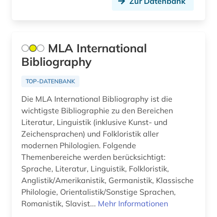
Zur Datenbank
arbeitsmedizin (2)
Suedostasien (3)
arbeitsplanung (1)
Suedosteuropa (7)
arbeitsrecht (4)
MLA International
Thueringen (5)
Bibliography
arbeitsschutz (4)
Tschechische Republik (20)
TOP-DATENBANK
arbeitssicherheit (2)
Tuerkei (6)
Die MLA International Bibliography ist die
arbeitstherapie (1)
wichtigste Bibliographie zu den Bereichen
USA (46)
Literatur, Linguistik (inklusive Kunst- und
architekt (1)
Zeichensprachen) und Folkloristik aller
Ukraine (7)
architektur (29)
modernen Philologien. Folgende
Ungarn (9)
Themenbereiche werden berücksichtigt:
architekturgeschichte (2)
Sprache, Literatur, Linguistik, Folkloristik,
Vatikanstadt (1)
Anglistik/Amerikanistik, Germanistik, Klassische
architekturzeitschrift (1)
Philologie, Orientalistik/Sonstige Sprachen,
archiv (5)
Romanistik, Slavist...
Mehr Informationen