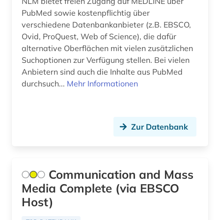
NLM bietet freien Zugang auf MEDLINE über
ausbildung (1)
PubMed sowie kostenpflichtig über
verschiedene Datenbankanbieter (z.B. EBSCO,
ausländer (1)
Ovid, ProQuest, Web of Science), die dafür
alternative Oberflächen mit vielen zusätzlichen
ausländisches recht (1)
Suchoptionen zur Verfügung stellen. Bei vielen
ausrüstung (1)
Anbietern sind auch die Inhalte aus PubMed
durchsuch...
Mehr Informationen
ausschreibung (1)
ausstellung (2)
Zur Datenbank
ausstellungskatalog (1)
australien (7)
Communication and Mass
auswanderung (1)
Media Complete (via EBSCO
autobiografie (2)
Host)
autobiographie (1)