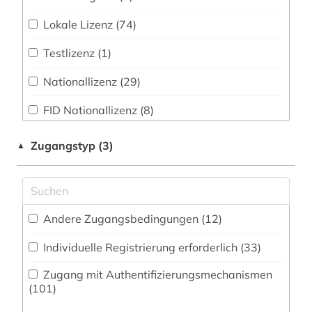
agrarwissenschaft (2)
Mathematik (36)
Zeitungs-, Zeitschriftenbibliographie (17
)
Lokale Lizenz (74)
Medien- und Kommunikationswissenschaften,
agricola (1)
Testlizenz (1)
Kommunikationsdesign (63)
agäische kultur (1)
Nationallizenz (29)
Medizin (196)
akademieschrift (1)
FID Nationallizenz (8)
Militärwissenschaft (2)
akte (1)
FID Community-Lizenz (5)
Museologie (11)
Zugangstyp (3)
▲
akupunktur (1)
ZB MED (2)
Musikwissenschaft (101)
alain (1)
Natur- und Umweltschutz (31)
albert (2)
Andere Zugangsbedingungen (12)
Ostasien (3)
alberto caeiro (1)
Individuelle Registrierung erforderlich (33)
Pädagogik (96)
albrecht (1)
Zugang mit Authentifizierungsmechanismen
Philosophie (78)
(101)
alexander von humboldt (2)