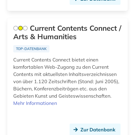
antisemitismus (1)
Osteuropa (18)
antisemitismusforschung (1)
Ostmitteleuropa (8)
anwendungssoftware (1)
Current Contents Connect /
Palaestina (2)
Arts & Humanities
anästhesie (1)
Polen (11)
TOP-DATENBANK
apologetik (1)
Portugal (7)
Current Contents Connect bietet einen
aquakultur (10)
komfortablen Web-Zugang zu den Current
Rheinland-Pfalz (4)
Contents mit aktuellsten Inhaltsverzeichnissen
aquarell (1)
von über 1.120 Zeitschriften (Stand: Juni 2005),
Roemisches Reich (8)
arabisch (6)
Büchern, Konferenzbeiträgen etc. aus den
Rumänien (6)
Gebieten Kunst und Geisteswissenschaften.
arabische schrift (1)
Mehr Informationen
Russland, Sowjetunion (20)
arabische staaten (1)
Saarland (2)
arabischer frühling (1)
Zur Datenbank
Sachsen (2)