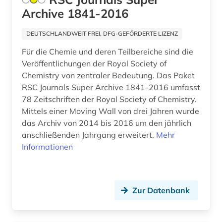
biblische archäologie (1)
Archive 1841-2016
bildarchiv (1)
DEUTSCHLANDWEIT FREI, DFG-GEFÖRDERTE LIZENZ
bilddatenbank (2)
Für die Chemie und deren Teilbereiche sind die
Veröffentlichungen der Royal Society of
bildnismalerei (1)
Chemistry von zentraler Bedeutung. Das Paket
bildstock (1)
RSC Journals Super Archive 1841-2016 umfasst
78 Zeitschriften der Royal Society of Chemistry.
bildung (8)
Mittels einer Moving Wall von drei Jahren wurde
das Archiv von 2014 bis 2016 um den jährlich
bildung in der sozialarbeit (1)
anschließenden Jahrgang erweitert.
Mehr
Informationen
bildungsforschung (6)
bildungsgeschichte (2)
bildungspolitik (1)
Zur Datenbank
bildungstheorie (1)