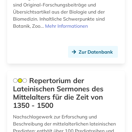
sind Original-Forschungsbeiträge und
asienwissenschaften (4)
Übersichtsartikel aus der Biologie und der
assisi (1)
Biomedizin. Inhaltliche Schwerpunkte sind
Botanik, Zoo...
Mehr Informationen
astronomie (4)
astrophysik (3)
Zur Datenbank
atlas (1)
atomphysik (1)
audio recordings (1)
Repertorium der
Lateinischen Sermones des
audiotechnik (1)
Mittelalters für die Zeit von
audiovisuelle medien (1)
1350 - 1500
audiovisuelles medium (1)
Nachschlagewerk zur Erforschung und
Beschreibung der mittelalterlichen lateinischen
aufbereitung (1)
Predigten; enthält über 100 Predigtreihen und