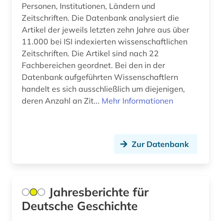
Personen, Institutionen, Ländern und
bach (10)
Zeitschriften. Die Datenbank analysiert die
Artikel der jeweils letzten zehn Jahre aus über
bakteriologie (2)
11.000 bei ISI indexierten wissenschaftlichen
Zeitschriften. Die Artikel sind nach 22
balkanromanistik (3)
Fachbereichen geordnet. Bei den in der
ballett (1)
Datenbank aufgeführten Wissenschaftlern
handelt es sich ausschließlich um diejenigen,
balneologie (1)
deren Anzahl an Zit...
Mehr Informationen
baltikum (1)
baltistik (1)
Zur Datenbank
bamberg (1)
bankwesen (2)
Jahresberichte für
barth, karl | theologe; hochschullehrer (1)
Deutsche Geschichte
baskenland (1)