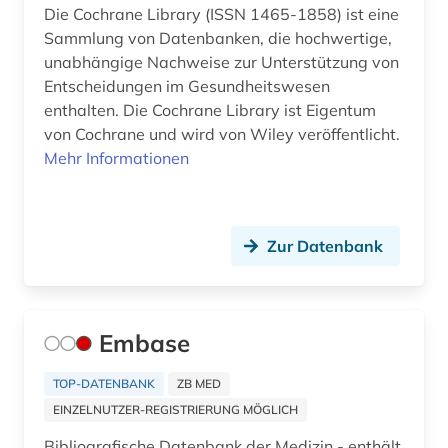
Die Cochrane Library (ISSN 1465-1858) ist eine
bautechnik (4)
Sammlung von Datenbanken, die hochwertige,
unabhängige Nachweise zur Unterstützung von
bauvertrag (1)
Entscheidungen im Gesundheitswesen
enthalten. Die Cochrane Library ist Eigentum
bauwesen (4)
von Cochrane und wird von Wiley veröffentlicht.
bauwirtschaft (2)
Mehr Informationen
bayerische staatsbibliothek (1)
bayern (2)
Zur Datenbank
bedarfsforschung (1)
bedrohte sprache (1)
Embase
beherbergungsgewerbe tourismus
volkswirtschaft tourismus gaststättengewerbe
TOP-DATENBANK
ZB MED
hotelgewerbe kulturkontakt reisen tourismus (1)
EINZELNUTZER-REGISTRIERUNG MÖGLICH
behindertenarbeit (1)
Bibliografische Datenbank der Medizin - enthält