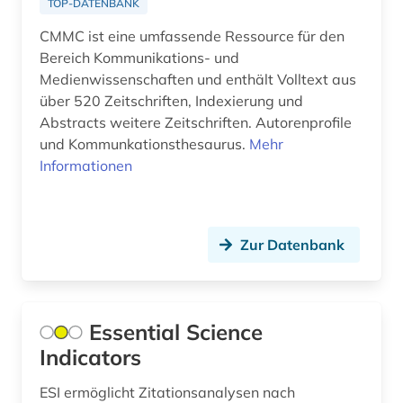
TOP-DATENBANK
autograph (2)
CMMC ist eine umfassende Ressource für den
Bereich Kommunikations- und
automatic engineering information (1)
Medienwissenschaften und enthält Volltext aus
automatische sprachanalyse (1)
über 520 Zeitschriften, Indexierung und
Abstracts weitere Zeitschriften. Autorenprofile
automatische sprachproduktion (1)
und Kommunkationsthesaurus.
Mehr
Informationen
automobiltechnik (1)
autor (3)
autorin (1)
Zur Datenbank
außenpolitik (7)
außenwirtschaft (1)
Essential Science
Indicators
außerkanoische traktate (1)
ayurveda (1)
ESI ermöglicht Zitationsanalysen nach