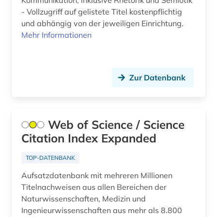
Kommunikation, inklusive Rhetorik und Semiotik
betriebswirtschaft (5)
- Vollzugriff auf gelistete Titel kostenpflichtig
betriebswirtschaftslehre (14)
und abhängig von der jeweiligen Einrichtung.
Mehr Informationen
bewegungswissenschaft (1)
bibel (6)
Zur Datenbank
bibel. deuteronomium (1)
bibelausgabe (1)
bibelhandschrift (1)
Web of Science / Science
Citation Index Expanded
bibelkommentar (1)
TOP-DATENBANK
bibelwissenschaft (4)
Aufsatzdatenbank mit mehreren Millionen
bibliografie (330)
Titelnachweisen aus allen Bereichen der
Naturwissenschaften, Medizin und
bibliografie 1907-2005 (1)
Ingenieurwissenschaften aus mehr als 8.800