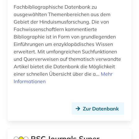
bibliographische quellen (1)
Fachbibliographische Datenbank zu
ausgewählten Themenbereichen aus dem
bibliographische zeitschrift (1)
Gebiet der Hinduismusforschung. Die von
bibliograpie (1)
Fachwissenschaftlern kommentierte
Bibliographie ist in Form von grundlegenden
bibliometrie (2)
Einführungen um enzyklopädisches Wissen
erweitert. Mit umfangreichen Suchfunktionen
bibliothek (8)
und Querverweisen auf thematisch verwandte
bibliotheksgeschichte (1)
Artikel bietet die Datenbank die Möglichkeit
einer schnellen Übersicht über die a...
Mehr
bibliotheksgeschichte (1)
Informationen
bibliothekskataloge (1)
bibliotheksrecht (1)
Zur Datenbank
bibliothekswesen (7)
bibliothekswissenschaft (7)
RSC Journals Super