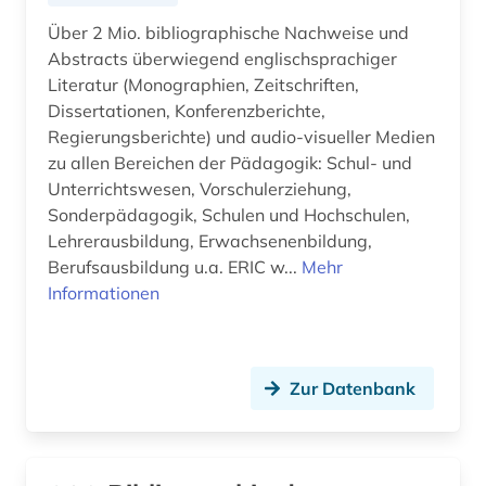
Kanada (21)
Über 2 Mio. bibliographische Nachweise und
angewandte wissenschaft (1)
Abstracts überwiegend englischsprachiger
Korea (2)
angewandte wissenschaften (1)
Literatur (Monographien, Zeitschriften,
Kroatien (8)
Dissertationen, Konferenzberichte,
anglistik (11)
Regierungsberichte) und audio-visueller Medien
Lettland (6)
zu allen Bereichen der Pädagogik: Schul- und
angloamerikanische literatur (1)
Unterrichtswesen, Vorschulerziehung,
Liechtenstein (2)
Sonderpädagogik, Schulen und Hochschulen,
angloamerikanischer kulturraum (2)
Lehrerausbildung, Erwachsenenbildung,
Litauen (7)
anlagenbau (3)
Berufsausbildung u.a. ERIC w...
Mehr
Luxemburg (2)
Informationen
anleitung (1)
Makedonien (7)
anorganische chemie (1)
Malta (1)
Zur Datenbank
antarktika (2)
Mecklenburg-Vorpommern (4)
antarktis (5)
Mittelamerika (7)
anthologie (9)