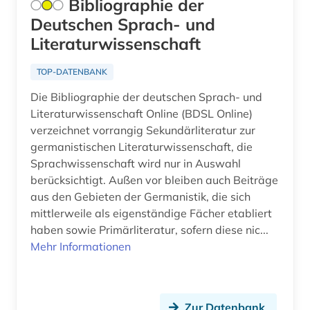
Bibliographie der
Moldawien (6)
Deutschen Sprach- und
anthropogeographie (1)
Literaturwissenschaft
Monaco (1)
anthropologie (11)
Montenegro (8)
TOP-DATENBANK
anthropologische linguistik (1)
Die Bibliographie der deutschen Sprach- und
Niederlande (12)
anthroposophie (1)
Literaturwissenschaft Online (BDSL Online)
Niedersachsen (4)
verzeichnet vorrangig Sekundärliteratur zur
anthroposophische medizin (1)
germanistischen Literaturwissenschaft, die
Nordamerika (6)
Sprachwissenschaft wird nur in Auswahl
anthropozän (1)
berücksichtigt. Außen vor bleiben auch Beiträge
Nordrhein-Westfalen (5)
aus den Gebieten der Germanistik, die sich
antijüdische propaganda (1)
mittlerweile als eigenständige Fächer etabliert
Norwegen (29)
antike (6)
haben sowie Primärliteratur, sofern diese nic...
Oesterreich (30)
Mehr Informationen
antike religionen (1)
Osmanisches Reich (5)
antiquariat (2)
Ostasien (3)
Zur Datenbank