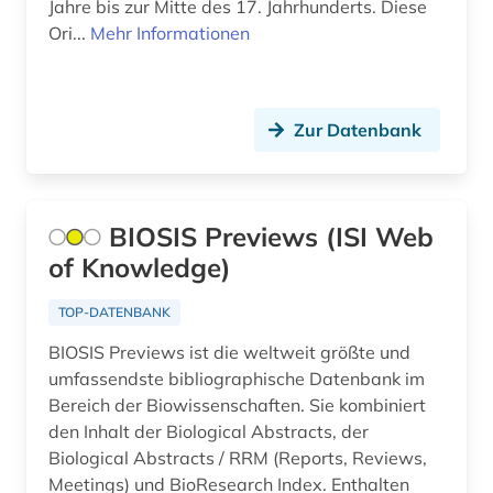
Jahre bis zur Mitte des 17. Jahrhunderts. Diese
armenien (3)
Ori...
Mehr Informationen
art (1)
artefakte (1)
Zur Datenbank
artenreichtum (1)
arthur (2)
BIOSIS Previews (ISI Web
artik (1)
of Knowledge)
artusepik (1)
TOP-DATENBANK
arzneimittel (4)
BIOSIS Previews ist die weltweit größte und
arzneimittelrezeptor (1)
umfassendste bibliographische Datenbank im
Bereich der Biowissenschaften. Sie kombiniert
arzneistoffe (1)
den Inhalt der Biological Abstracts, der
Biological Abstracts / RRM (Reports, Reviews,
asien (5)
Meetings) und BioResearch Index. Enthalten