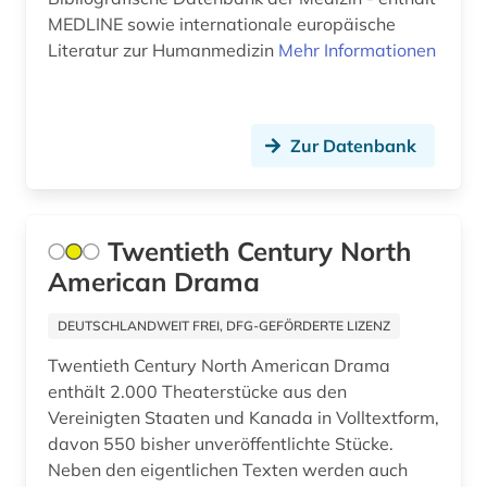
MEDLINE sowie internationale europäische
behindertenpädagogik (1)
Literatur zur Humanmedizin
Mehr Informationen
behinderung (1)
bekämpfung (1)
Zur Datenbank
belgien (4)
belletristik (2)
Twentieth Century North
benedictus de spinoza (1)
American Drama
benedikt (1)
DEUTSCHLANDWEIT FREI, DFG-GEFÖRDERTE LIZENZ
benelux (1)
Twentieth Century North American Drama
enthält 2.000 Theaterstücke aus den
benin (1)
Vereinigten Staaten und Kanada in Volltextform,
beobachtungsstudie (1)
davon 550 bisher unveröffentlichte Stücke.
Neben den eigentlichen Texten werden auch
bergbau (8)