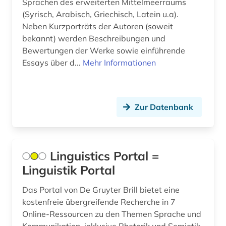
Sprachen des erweiterten Mittelmeerraums
(Syrisch, Arabisch, Griechisch, Latein u.a).
berufsforschung (2)
Neben Kurzporträts der Autoren (soweit
bekannt) werden Beschreibungen und
beschränkung (1)
Bewertungen der Werke sowie einführende
beschäftigung (1)
Essays über d...
Mehr Informationen
beschäftigungstherapie (1)
bestandserhaltung (1)
Zur Datenbank
bestandsverzeichnis (1)
betreuungsrecht (1)
Linguistics Portal =
betrieb (1)
Linguistik Portal
betriebsführung (3)
Das Portal von De Gruyter Brill bietet eine
kostenfreie übergreifende Recherche in 7
betriebsorganisation (2)
Online-Ressourcen zu den Themen Sprache und