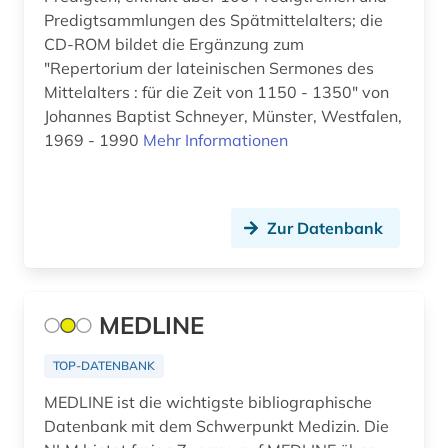
aufführungsmaterial (4)
Predigtsammlungen des Spätmittelalters; die
CD-ROM bildet die Ergänzung zum
aufgabensammlung (1)
"Repertorium der lateinischen Sermones des
Mittelalters : für die Zeit von 1150 - 1350" von
aufklärung (4)
Johannes Baptist Schneyer, Münster, Westfalen,
1969 - 1990
Mehr Informationen
aufsatz (3)
augenzeuge (2)
august von (1)
Zur Datenbank
augustinus (1)
auktionskatalog (2)
MEDLINE
auktionspreis (1)
TOP-DATENBANK
aurelius (1)
MEDLINE ist die wichtigste bibliographische
Datenbank mit dem Schwerpunkt Medizin. Die
aurelius augustinus (2)