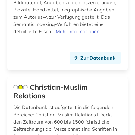
Bildmaterial, Angaben zu den Inszenierungen,
Plakate, Handzettel, biographische Angaben
bergbaunachfolgelandschaft (1)
zum Autor usw. zur Verfügung gestellt. Das
bergwerk (1)
Semantic Indexing-Verfahren bietet eine
detaillierte Ersch...
Mehr Informationen
berlin (4)
berliner klassik (1)
Zur Datenbank
berliner nationaltheater (1)
bern (1)
beruf (1)
Christian-Muslim
Relations
berufe im gesundheitswesen (1)
Die Datenbank ist aufgeteilt in die folgenden
berufliche arbeit (1)
Bereiche: Christian-Muslim Relations I Deckt
den Zeitraum von 600 bis 1500 (christliche
berufliche fragen der sozialarbeit (1)
Zeitrechnung) ab. Verzeichnet sind Schriften in
berufsausbildung (1)