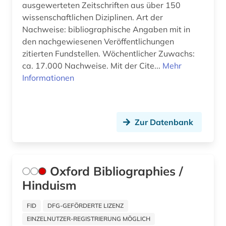
bibliografie 1945 (1)
ausgewerteten Zeitschriften aus über 150
wissenschaftlichen Diziplinen. Art der
bibliografie 1945-1990 (1)
Nachweise: bibliographische Angaben mit in
den nachgewiesenen Veröffentlichungen
bibliografin (3)
zitierten Fundstellen. Wöchentlicher Zuwachs:
bibliographie (159)
ca. 17.000 Nachweise. Mit der Cite...
Mehr
Informationen
bibliographie 1470-1960 (1)
bibliographie 1800-2005 (1)
Zur Datenbank
bibliographie 1900-2000 (1)
bibliographie 1923-1999 (1)
bibliographie 1964-1999 (1)
Oxford Bibliographies /
Hinduism
bibliographie bis 1900 (1)
FID
DFG-GEFÖRDERTE LIZENZ
bibliographie mit abstracts und volltexten (1)
EINZELNUTZER-REGISTRIERUNG MÖGLICH