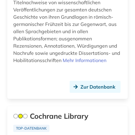
Titelnachweise von wissenschaftlichen
basteln (1)
Veröffentlichungen zur gesamten deutschen
Geschichte von ihren Grundlagen in römisch-
bauen (1)
germanischer Frühzeit bis zur Gegenwart, aus
allen Sprachgebieten und in allen
bauen im bestand (1)
Publikationsformen; ausgenommen
Rezensionen, Annotationen, Würdigungen und
bauforschung (2)
Nachrufe sowie ungedruckte Dissertations- und
bauingenieurwesen (2)
Habilitationsschriften
Mehr Informationen
baukonstruktion (2)
baukunst (1)
Zur Datenbank
bauphysik (1)
baurecht (6)
Cochrane Library
bauschaden (2)
TOP-DATENBANK
baustoff (3)