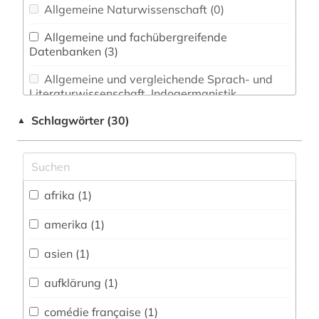
Allgemeine Naturwissenschaft (0)
Allgemeine und fachübergreifende
Datenbanken (3)
Allgemeine und vergleichende Sprach- und
Literaturwissenschaft. Indogermanistik.
Außereuropäische Sprachen und Literaturen (0)
Schlagwörter (30)
▲
Altes Buch, Nachlässe und Sonderbestände
(0)
Altorientalistik, Ägyptologie (0)
afrika (1)
Anglistik. Amerikanistik (0)
amerika (1)
Archäologie (0)
asien (1)
Architektur, Bauingenieur- und
Vermessungswesen (0)
aufklärung (1)
Biologie, Biotechnologie (0)
comédie française (1)