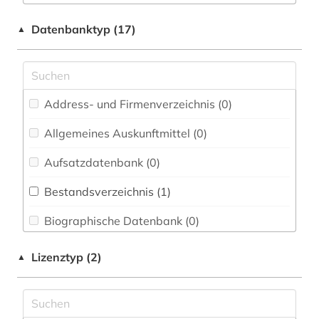
Buch- und Bibliothekswesen,
exponat (1)
Datenbanktyp (17)
▲
Informationswissenschaft (0)
florenz (1)
Chemie und Pharmazie (0)
fotografie (1)
Elektrotechnik, Elektronik, Nachrichtentechnik
(0)
Address- und Firmenverzeichnis (0
)
frankreich (1)
Energietechnik (0)
Allgemeines Auskunftmittel (0
)
galloromanistik (2)
Ethnologie (1)
Aufsatzdatenbank (0
)
genf (1)
Fränkische Landeskunde (0)
Bestandsverzeichnis (1
)
geschichte (1)
Geographie (1)
Biographische Datenbank (0
)
geschichte 1350-1870 (1)
Geowissenschaften (0)
Buchhandelsverzeichnis (0
)
kultur (1)
Lizenztyp (2)
▲
Germanistik. Niederlandistik. Skandinavistik
Disziplinäre Forschungsdatenrepositorien (0
)
kulturwissenschaften (2)
(0)
Disziplinäre Repositorien (0
)
kunst (1)