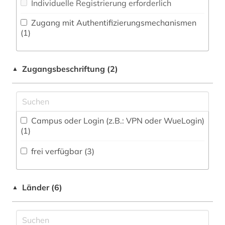
Individuelle Registrierung erforderlich
rom (1)
Militärwissenschaft (0)
Zugang mit Authentifizierungsmechanismen
(1)
wirtschaft (1)
Museologie (2)
zeitung (3)
Musikwissenschaft (0)
Zugangsbeschriftung (2)
▲
Natur- und Umweltschutz (0)
Ostasien (0)
Campus oder Login (z.B.: VPN oder WueLogin)
Pädagogik (0)
(1)
Philosophie (0)
frei verfügbar (3)
Physik (0)
Politologie (1)
Länder (6)
▲
Psychologie (0)
Rechtswissenschaft (0)