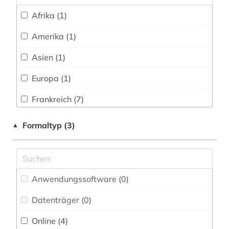
Afrika (1)
Romanistik (3)
Amerika (1)
Slavistik (0)
Asien (1)
Soziologie (1)
Europa (1)
Sport (0)
Frankreich (7)
Südasien (0)
Großbritannien (1)
Formaltyp (3)
Technik (0)
▲
Theologie und Religionswissenschaften (0)
Werkstoffwissenschaften und
Fertigungstechnik (0)
Anwendungssoftware (0
)
Wirtschaftswissenschaften (0)
Datenträger (0
)
Wissenschaftskunde, Forschung, Hochschul-,
Online (4
)
Museumswesen (0)