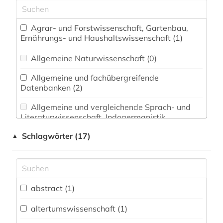
Agrar- und Forstwissenschaft, Gartenbau,
Ernährungs- und Haushaltswissenschaft (1)
Allgemeine Naturwissenschaft (0)
Allgemeine und fachübergreifende
Datenbanken (2)
Allgemeine und vergleichende Sprach- und
Literaturwissenschaft. Indogermanistik.
Außereuropäische Sprachen und Literaturen (0)
Schlagwörter (17)
▲
Altes Buch, Nachlässe und Sonderbestände
(0)
Altorientalistik, Ägyptologie (0)
abstract (1)
Anglistik. Amerikanistik (0)
altertumswissenschaft (1)
Archäologie (0)