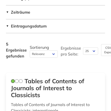
Politologie (0)
Zeiträume
▼
Psychologie (0)
Rechtswissenschaft (0)
Eintragungsdatum
▼
Romanistik (0)
5
Slavistik (0)
Sortierung
Ergebnisse
CSV
Ergebnisse
Expo
pro Seite:
gefunden
Soziologie (0)
Sport (0)
Südasien (0)
Tables of Contents of
Technik (0)
Journals of Interest to
Classicists
Theologie und Religionswissenschaften (1)
Tables of Contents of Journals of Interest to
Werkstoffwissenschaften und
Classicists: internationale