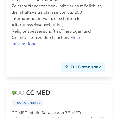
Fertigungstechnik (0)
Zeitschriftendatenbank, mit der es möglich ist,
Wirtschaftswissenschaften (0)
die Inhaltsverzeichnisse von ca. 200
internationalen Fachzeitschriften für
Wissenschaftskunde, Forschung, Hochschul-,
Altertumswissenschaftler,
Museumswesen (0)
Religionswissenschaftler/Theologen und
Orientalisten zu durchsuchen.
Zeitungen (0)
Mehr
Informationen
Zur Datenbank
CC MED
TOP-DATENBANK
CC MED ist ein Service von ZB MED -