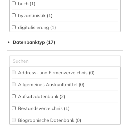
buch (1)
Architektur, Bauingenieur- und
Vermessungswesen (0)
byzantinistik (1)
Biologie, Biotechnologie (0)
digitalisierung (1)
Buch- und Bibliothekswesen,
dokumentenserver (1)
Datenbanktyp (17)
▲
Informationswissenschaft (0)
inhaltsverzeichnis (5)
Chemie und Pharmazie (1)
klassische philologie (1)
Elektrotechnik, Elektronik, Nachrichtentechnik
(0)
Address- und Firmenverzeichnis (0
)
multilinguale indexierung (1)
Energietechnik (1)
Allgemeines Auskunftmittel (0
)
obvsg (1)
Ethnologie (0)
Aufsatzdatenbank (2
)
pharmazie (1)
Fränkische Landeskunde (0)
Bestandsverzeichnis (1
)
philologie (1)
Geographie (0)
Biographische Datenbank (0
)
religionswissenschaft (1)