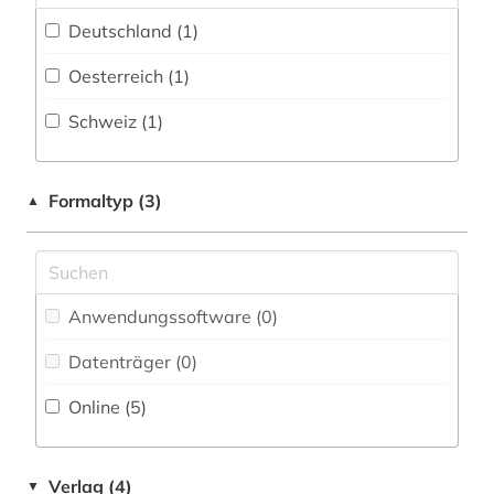
Mathematik (0)
Deutschland (1)
Zeitungs-, Zeitschriftenbibliographie (0
)
Medien- und Kommunikationswissenschaften,
Kommunikationsdesign (0)
Oesterreich (1)
Medizin (1)
Schweiz (1)
Militärwissenschaft (0)
Formaltyp (3)
Museologie (0)
▲
Musikwissenschaft (0)
Natur- und Umweltschutz (0)
Anwendungssoftware (0
)
Ostasien (0)
Datenträger (0
)
Pädagogik (0)
Online (5
)
Philosophie (0)
Physik (0)
Verlag (4)
▼