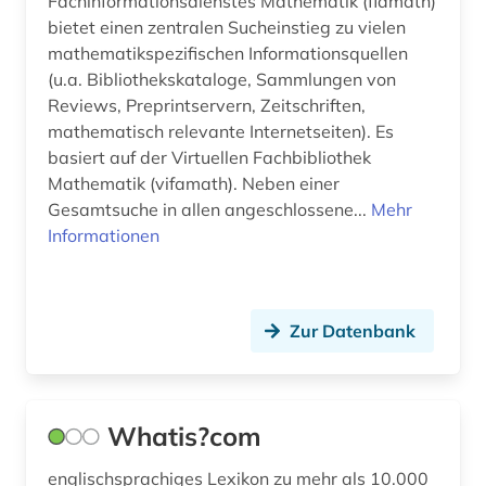
Fachinformationsdienstes Mathematik (fidmath)
bietet einen zentralen Sucheinstieg zu vielen
umweltwissenschaften (2)
mathematikspezifischen Informationsquellen
universität (1)
(u.a. Bibliothekskataloge, Sammlungen von
Reviews, Preprintservern, Zeitschriften,
unterhaltung (1)
mathematisch relevante Internetseiten). Es
basiert auf der Virtuellen Fachbibliothek
unternehmen (1)
Mathematik (vifamath). Neben einer
verhaltenswissenschaften (1)
Gesamtsuche in allen angeschlossene...
Mehr
Informationen
vorabdruck (1)
webentwicklung (1)
Zur Datenbank
werkstoff (1)
wirtschaft (1)
wirtschaftsinformatik (7)
Whatis?com
wirtschaftswissenschaften (8)
englischsprachiges Lexikon zu mehr als 10.000