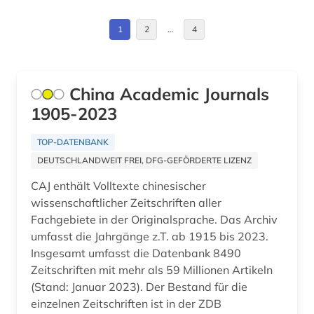
ingenieurswesen (1)
1
2
…
4
ingenieurwesen (1)
ingenieurwissenschaften (9)
China Academic Journals
iot (1)
1905-2023
it (2)
TOP-DATENBANK
japanologie (1)
DEUTSCHLANDWEIT FREI, DFG-GEFÖRDERTE LIZENZ
karriere (1)
CAJ enthält Volltexte chinesischer
wissenschaftlicher Zeitschriften aller
kernphysik (1)
Fachgebiete in der Originalsprache. Das Archiv
klimatologie (1)
umfasst die Jahrgänge z.T. ab 1915 bis 2023.
Insgesamt umfasst die Datenbank 8490
kommunikationstechnik (1)
Zeitschriften mit mehr als 59 Millionen Artikeln
(Stand: Januar 2023). Der Bestand für die
konstruktion (1)
einzelnen Zeitschriften ist in der ZDB