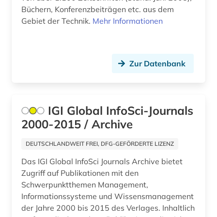
neue medien (1)
Büchern, Konferenzbeiträgen etc. aus dem
Gebiet der Technik.
Mehr Informationen
nontraditional sources (1)
open access (4)
Zur Datenbank
peripheres gerät (1)
perl (1)
pharmazie (1)
IGI Global InfoSci-Journals
2000-2015 / Archive
philosophie (2)
DEUTSCHLANDWEIT FREI, DFG-GEFÖRDERTE LIZENZ
physik (7)
Das IGI Global InfoSci Journals Archive bietet
programmiersprache (1)
Zugriff auf Publikationen mit den
Schwerpunktthemen Management,
programmierung (6)
Informationssysteme und Wissensmanagement
projektmanagement (1)
der Jahre 2000 bis 2015 des Verlages. Inhaltlich