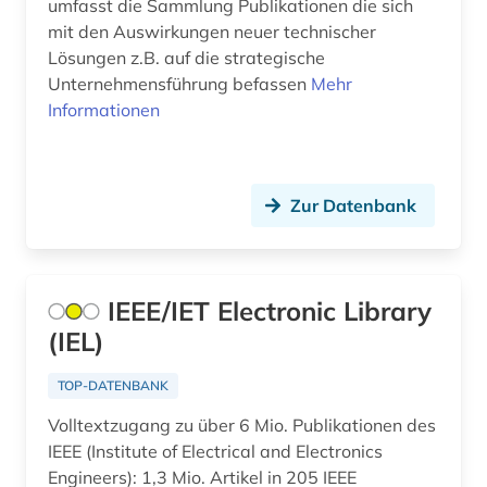
umfasst die Sammlung Publikationen die sich
prüftechnik (2)
mit den Auswirkungen neuer technischer
Lösungen z.B. auf die strategische
psychologie (3)
Unternehmensführung befassen
Mehr
Informationen
pädagogik (2)
retrodigitalisat (1)
robotik (1)
Zur Datenbank
selbstlernkurs (1)
software (3)
IEEE/IET Electronic Library
softwarewerkzeug (1)
(IEL)
sozial- und geisteswissenschaften (1)
TOP-DATENBANK
sozialwissenschaft (1)
Volltextzugang zu über 6 Mio. Publikationen des
IEEE (Institute of Electrical and Electronics
sozialwissenschaften (4)
Engineers): 1,3 Mio. Artikel in 205 IEEE