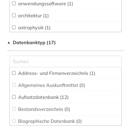
anwendungssoftware (1)
Architektur, Bauingenieur- und
Vermessungswesen (8)
architektur (1)
Biologie, Biotechnologie (13)
astrophysik (1)
Buch- und Bibliothekswesen,
benutzerfreundlichkeit (1)
Datenbanktyp (17)
▲
Informationswissenschaft (2)
betriebswirtschaftslehre (1)
Chemie und Pharmazie (6)
bibliografie (3)
Elektrotechnik, Elektronik, Nachrichtentechnik
(21)
Address- und Firmenverzeichnis (1
)
bibliographie (2)
Energietechnik (6)
Allgemeines Auskunftmittel (0
)
bioinformatik (1)
Ethnologie (1)
Aufsatzdatenbank (12
)
biologie (5)
Fränkische Landeskunde (0)
Bestandsverzeichnis (0
)
biomedizin (2)
Geographie (0)
Biographische Datenbank (0
)
biotechnologie (1)