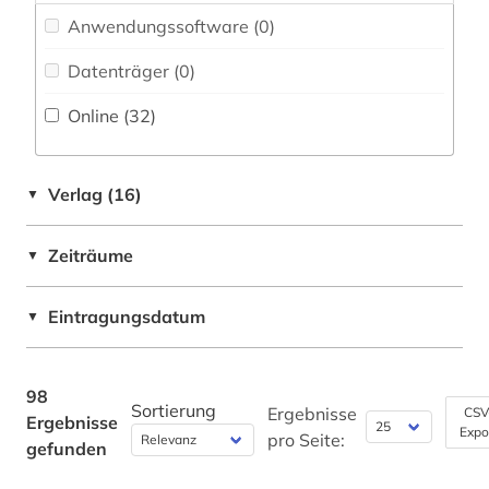
Anwendungssoftware (0
)
informatik (98)
Datenträger (0
)
informations- und
dokumentationswissenschaft (2)
Online (32
)
informationsmanagement (1)
informationssicherheit (1)
Verlag (16)
▼
informationssystem (1)
Zeiträume
▼
informationstechnik (6)
Eintragungsdatum
informationstechnologie (1)
▼
informationstheorie (1)
98
informationswissenschaft (1)
Sortierung
Ergebnisse
CSV
Ergebnisse
Expo
pro Seite:
gefunden
informationswissenschaften (1)