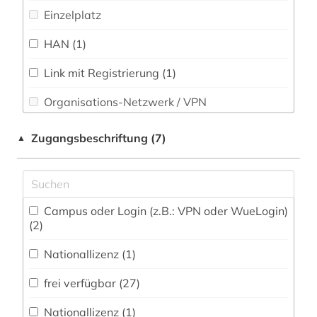
Einzelplatz
e-learning (1)
Politologie (1)
HAN (1)
elektronik (4)
Psychologie (1)
elektronisches buch (25)
Rechtswissenschaft (0)
Link mit Registrierung (1)
Organisations-Netzwerk / VPN
Romanistik (1)
elektrotechnik (13)
Shibboleth
Slavistik (0)
elementarteilchenphysik (1)
Zugangsbeschriftung (7)
▲
Zugriff vor Ort
Soziologie (3)
energietechnik (5)
Sport (0)
englisch (1)
Campus oder Login (z.B.: VPN oder WueLogin)
entwurf (1)
Südasien (0)
(2)
Technik (18)
erziehung (1)
Nationallizenz (1)
fertigungstechnik (1)
Theologie und Religionswissenschaften (0)
frei verfügbar (27)
Werkstoffwissenschaften und
firma (1)
Nationallizenz (1)