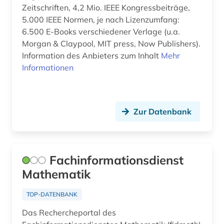
Zeitschriften, 4,2 Mio. IEEE Kongressbeiträge,
soziologie (1)
5.000 IEEE Normen, je nach Lizenzumfang:
6.500 E-Books verschiedener Verlage (u.a.
sport (1)
Morgan & Claypool, MIT press, Now Publishers).
sportwissenschaften (1)
Information des Anbieters zum Inhalt
Mehr
Informationen
sprache (1)
sprachwissenschaften (1)
Zur Datenbank
steuerungs- und regelungstechnik (1)
systemsoftware (1)
technik (16)
Fachinformationsdienst
Mathematik
technologie (1)
TOP-DATENBANK
telekommunikation (1)
Das Rechercheportal des
tutorial (1)