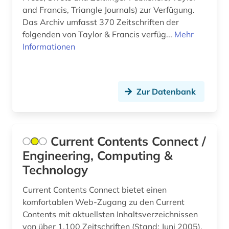
massive open online course (1)
and Francis, Triangle Journals) zur Verfügung.
Das Archiv umfasst 370 Zeitschriften der
materialwissenschaft (1)
folgenden von Taylor & Francis verfüg...
Mehr
Informationen
mathematik (10)
medizin (4)
medizintechnik (1)
Zur Datenbank
meßtechnik (2)
mikrocomputer (1)
Current Contents Connect /
Engineering, Computing &
nachrichtentechnik (3)
Technology
nanotechnologie (1)
Current Contents Connect bietet einen
naturwissenschaften (6)
komfortablen Web-Zugang zu den Current
Contents mit aktuellsten Inhaltsverzeichnissen
netzwerke (2)
von über 1.100 Zeitschriften (Stand: Juni 2005),