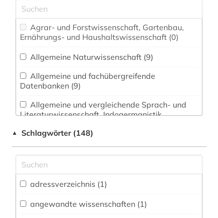
Agrar- und Forstwissenschaft, Gartenbau,
Ernährungs- und Haushaltswissenschaft (0)
Allgemeine Naturwissenschaft (9)
Allgemeine und fachübergreifende
Datenbanken (9)
Allgemeine und vergleichende Sprach- und
Literaturwissenschaft. Indogermanistik.
Außereuropäische Sprachen und Literaturen (2)
Schlagwörter (148)
▲
Altes Buch, Nachlässe und Sonderbestände
(0)
Altorientalistik, Ägyptologie (0)
adressverzeichnis (1)
Anglistik. Amerikanistik (1)
angewandte wissenschaften (1)
Archäologie (0)