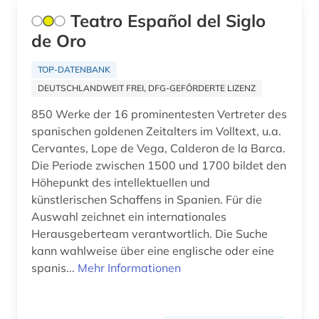
Teatro Español del Siglo
landeskunde (17)
de Oro
latein (1)
TOP-DATENBANK
lateinamerika (9)
DEUTSCHLANDWEIT FREI, DFG-GEFÖRDERTE LIZENZ
lateinamerikaforschung (1)
850 Werke der 16 prominentesten Vertreter des
spanischen goldenen Zeitalters im Volltext, u.a.
lexikon (2)
Cervantes, Lope de Vega, Calderon de la Barca.
Die Periode zwischen 1500 und 1700 bildet den
librettist (1)
Höhepunkt des intellektuellen und
linguistik (4)
künstlerischen Schaffens in Spanien. Für die
Auswahl zeichnet ein internationales
literatur (4)
Herausgeberteam verantwortlich. Die Suche
kann wahlweise über eine englische oder eine
literaturwissenschaft (33)
spanis...
Mehr Informationen
lusitanistik (27)
medienwissenschaft (17)