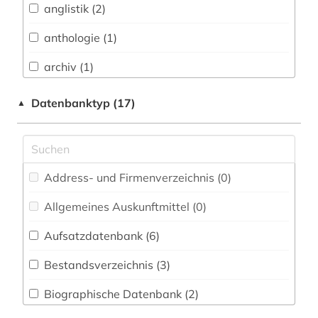
anglistik (2)
Architektur, Bauingenieur- und
Vermessungswesen (0)
anthologie (1)
Biologie, Biotechnologie (0)
archiv (1)
Buch- und Bibliothekswesen,
artusepik (2)
Datenbanktyp (17)
▲
Informationswissenschaft (1)
balkanromanistik (10)
Chemie und Pharmazie (0)
baskenland (1)
Elektrotechnik, Elektronik, Nachrichtentechnik
(0)
Address- und Firmenverzeichnis (0
)
bibiografie 1472-1700 (1)
Energietechnik (0)
Allgemeines Auskunftmittel (0
)
bibliografie (4)
Ethnologie (1)
Aufsatzdatenbank (6
)
bibliografin (1)
Fränkische Landeskunde (0)
Bestandsverzeichnis (3
)
bibliographie (5)
Geographie (1)
Biographische Datenbank (2
)
bibliothek (1)