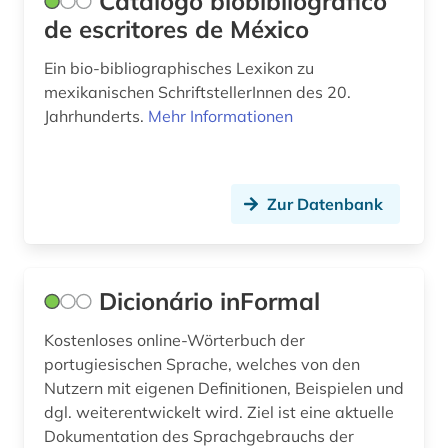
Catálogo biobibliográfico
sozialwissenschaften (1)
de escritores de México
soziologie (1)
Ein bio-bibliographisches Lexikon zu
mexikanischen SchriftstellerInnen des 20.
spanien (17)
Jahrhunderts.
Mehr Informationen
spanisch (12)
spanische literatur (1)
Zur Datenbank
sprachenlernen (1)
sprachpraxis (14)
Dicionário inFormal
sprachunterricht (1)
Kostenloses online-Wörterbuch der
sprachwissenschaft (26)
portugiesischen Sprache, welches von den
Nutzern mit eigenen Definitionen, Beispielen und
stilistik (1)
dgl. weiterentwickelt wird. Ziel ist eine aktuelle
tageszeitung (1)
Dokumentation des Sprachgebrauchs der