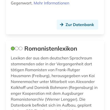
Gegenwart.
Mehr Informationen
textsammlung (1)
theaterwissenschaft (1)
Zur Datenbank
tonträger (1)
translationswissenschaft (1)
tschechisch (1)
Romanistenlexikon
volksmusik (1)
Lexikon der aus dem deutschen Sprachraum
stammenden oder in der Vergangenheit dort
volltext-datenbank (1)
tätigen Romanisten von Frank-Rutger
Hausmann (Freiburg), herausgegeben von Kai
werke (1)
Nonnenmacher unter Mitarbeit von Alexander
wörterbuch (13)
Kalkhoff und Dominik Bohmann (Regensburg) in
enger Kooperation mit dem Augsburger
zarzuela (1)
Romanistenarchiv (Werner Lengger). Die
Datenbank befindet sich im Aufbau, geplant
zeitschrift (2)