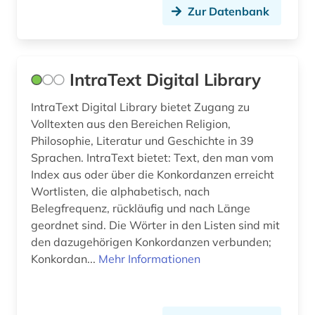
Zur Datenbank
medizin (1)
mehrsprachig (1)
IntraText Digital Library
mexiko (4)
IntraText Digital Library bietet Zugang zu
museum (1)
Volltexten aus den Bereichen Religion,
märchen (1)
Philosophie, Literatur und Geschichte in 39
Sprachen. IntraText bietet: Text, den man vom
nachschlagewerk (2)
Index aus oder über die Konkordanzen erreicht
Wortlisten, die alphabetisch, nach
nationalbibliografie (2)
Belegfrequenz, rückläufig und nach Länge
naturwissenschaft und technik
geordnet sind. Die Wörter in den Listen sind mit
&lt;unterrichtsfach&gt; (1)
den dazugehörigen Konkordanzen verbunden;
Konkordan...
Mehr Informationen
online-ressource (1)
oper (1)