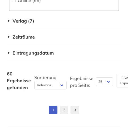
Online (55
)
Roemisches Reich (1)
karte (1)
Russland, Sowjetunion (1)
katalanien (1)
Verlag (7)
▼
Schweden (1)
katalanisch (1)
Zeiträume
▼
Schweiz (1)
katalanistik (1)
Spanien (24)
Eintragungsdatum
▼
klassische philologie (1)
Suedamerika (12)
kognitive linguistik (1)
60
Sortierung
komponist (1)
Ergebnisse
CSV
Ergebnisse
Expo
pro Seite:
gefunden
korpus (1)
korpus (6)
1
2
3
kulturwissenschaften (24)
kunstmusik (1)