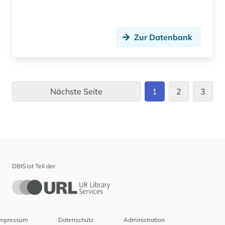
Zur Datenbank
Nächste Seite
1
2
3
DBIS ist Teil der
Impressum
Datenschutz
Administration