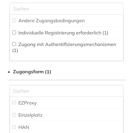
Mathematik (0)
druckwerk (1)
Zeitungs-, Zeitschriftenbibliographie (2
)
Medien- und Kommunikationswissenschaften,
Kommunikationsdesign (0)
elektronische bibliothek (2)
Andere Zugangsbedingungen
Medizin (1)
elektronische ressource (1)
Individuelle Registrierung erforderlich (1)
Militärwissenschaft (0)
elektronische zeitschrift (2)
Zugang mit Authentifizierungsmechanismen
(1)
Museologie (0)
elektronisches buch (5)
Musikwissenschaft (1)
elektronisches publizieren (1)
Zugangsform (1)
▲
englisch (3)
Natur- und Umweltschutz (0)
europa (1)
Ostasien (0)
EZProxy
Pädagogik (0)
fachdidaktik (6)
Einzelplatz
Philosophie (1)
fachgeschichte (1)
HAN
Physik (0)
fachportal (1)