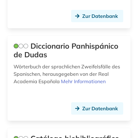
romanische sprachen und literaturen (1)
Zur Datenbank
romanist (1)
romanistik (5)
romanistin (1)
Diccionario Panhispánico
de Dudas
russisch (1)
Wörterbuch der sprachlichen Zweifelsfälle des
sage (1)
Spanischen, herausgegeben von der Real
schriftsteller (3)
Academia Española
Mehr Informationen
shakespeare (1)
siglo de oro (1)
Zur Datenbank
skandinavistik (1)
slavistik (2)