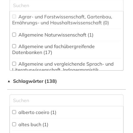
Agrar- und Forstwissenschaft, Gartenbau,
Ernährungs- und Haushaltswissenschaft (0)
Allgemeine Naturwissenschaft (1)
Allgemeine und fachübergreifende
Datenbanken (17)
Allgemeine und vergleichende Sprach- und
Literaturwissenschaft. Indogermanistik.
Außereuropäische Sprachen und Literaturen (9)
Schlagwörter (138)
▲
Altes Buch, Nachlässe und Sonderbestände
(0)
Altorientalistik, Ägyptologie (0)
alberto caeiro (1)
Anglistik. Amerikanistik (11)
altes buch (1)
Archäologie (0)