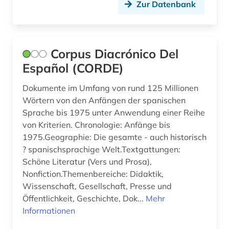
Zur Datenbank
orthographie (1)
personenlexikon (1)
phonologie (1)
Corpus Diacrónico Del
Español (CORDE)
polnisch (1)
Dokumente im Umfang von rund 125 Millionen
portugal (4)
Wörtern von den Anfängen der spanischen
portugiesisch (4)
Sprache bis 1975 unter Anwendung einer Reihe
von Kriterien. Chronologie: Anfänge bis
quelle (4)
1975.Geographie: Die gesamte - auch historisch
? spanischsprachige Welt.Textgattungen:
redewendung (1)
Schöne Literatur (Vers und Prosa),
Nonfiction.Themenbereiche: Didaktik,
rezension (1)
Wissenschaft, Gesellschaft, Presse und
ricardo reis (1)
Öffentlichkeit, Geschichte, Dok...
Mehr
Informationen
romanische philologie (2)