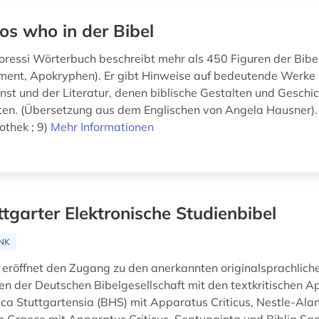
s who in der Bibel
oressi Wörterbuch beschreibt mehr als 450 Figuren der Bibel
ent, Apokryphen). Er gibt Hinweise auf bedeutende Werke 
nst und der Literatur, denen biblische Gestalten und Geschic
ten. (Übersetzung aus dem Englischen von Angela Hausner). 
iothek ; 9)
Mehr Informationen
ttgarter Elektronische Studienbibel
NK
röffnet den Zugang zu den anerkannten originalsprachlich
n der Deutschen Bibelgesellschaft mit den textkritischen A
ica Stuttgartensia (BHS) mit Apparatus Criticus, Nestle-Al