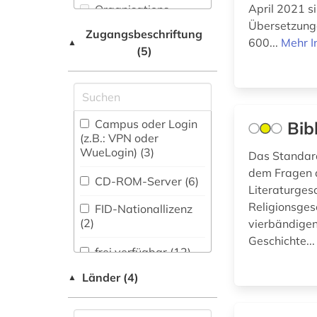
April 2021 s
Organisations-
forschung (2)
Medizin (0)
Netzwerk / VPN
Übersetzung
Zugangsbeschriftung
frühchristentum (1)
600...
Mehr I
▲
Militärwissenschaft
(5)
Shibboleth
(0)
frühjudentum (2)
Zugriff vor Ort
Museologie (0)
gender (1)
Musikwissenschaft
Campus oder Login
Bib
geschichte (4)
(1)
(z.B.: VPN oder
WueLogin) (3)
Das Standard
geschichte 1945- (1)
Natur- und
dem Fragen d
Umweltschutz (0)
CD-ROM-Server (6)
geschichte 1984 (3)
Literaturgesc
Ostasien (0)
Religionsges
FID-Nationallizenz
(2)
vierbändigen
geschlechtsunterschied
Pädagogik (0)
Geschichte..
(1)
frei verfügbar (12)
Philosophie (2)
griechisch (2)
Länder (4)
▲
Nationallizenz-Login
Physik (0)
für registrierte
gute nachricht bibel
Einzelpersonen (1)
(4)