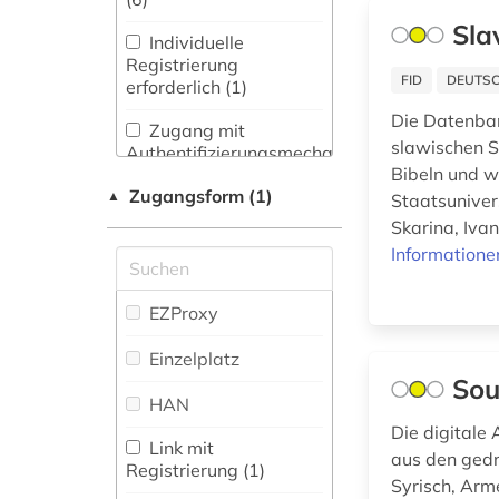
dictionary (1)
Wörterbuch,
Sla
Gesundheitswissenschaften
Enzyklopädie,
Individuelle
digitale edition (1)
(0)
Nachschlagwerk (27
)
Registrierung
FID
DEUTSC
erforderlich (1)
einführung (1)
Informatik (0)
Zeitung (0
)
Die Datenban
Zugang mit
einheitsübersetzung
slawischen S
Klassische
Zeitungs-,
Authentifizierungsmechanismen
(1)
Philologie.
Zeitschriftenbibliographie
Bibeln und w
(5)
Byzantinistik.
(0
)
Zugangsform (1)
▲
einheitsübersetzung
Staatsunivers
Mittellateinische und
der heiligen schrift (4)
Skarina, Iva
Neugriechische
Informatione
Philologie. Neulatein (7)
elberfelder bibel (3)
Kunstgeschichte (2)
EZProxy
ethik (1)
Maschinenbau (0)
Einzelplatz
exegese (2)
Sou
Mathematik (0)
fid ost-, ostmittel-
HAN
und südosteuropa (1)
Die digitale
Medien- und
Link mit
aus den gedr
Kommunikationswissenschaften,
Registrierung (1)
flavius | 37-100 | (1)
Kommunikationsdesign (0)
Syrisch, Arm