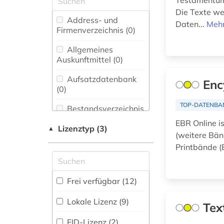
Testamentum 
Amerikanistik (2)
Die Texte w
atlas (3)
Address- und
Daten...
Mehr
Archäologie (0)
Firmenverzeichnis (0
)
außerkanoische
traktate (1)
Architektur,
Allgemeines
Bauingenieur- und
Auskunftmittel (0
)
babylonischer
Vermessungswesen (0)
talmud (1)
Aufsatzdatenbank
Enc
Biologie,
(0
)
bibel (75)
Biotechnologie (0)
TOP-DATENBA
Bestandsverzeichnis
bibeltext (1)
Buch- und
(0
)
EBR Online i
Bibliothekswesen,
Lizenztyp (3)
▲
bibelwissenschaft
(weitere Bän
Informationswissenschaft
Biographische
(3)
(1)
Printbände (
Datenbank (0
)
bibelübersetzung (4)
Chemie und
Pharmazie (0)
Buchhandelsverzeichnis
Frei verfügbar (12)
bible (1)
(0
)
Elektrotechnik,
Lokale Lizenz (9)
bibliografie (2)
Elektronik,
Tex
Disziplinäre
Nachrichtentechnik (0)
Forschungsdatenrepositorien
FID-Lizenz (2)