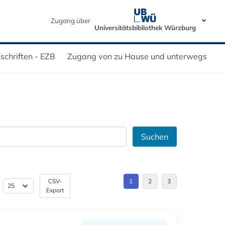
Zugang über
Universitätsbibliothek Würzburg
tschriften - EZB
Zugang von zu Hause und unterwegs
Suchen
CSV-
1
2
3
Export