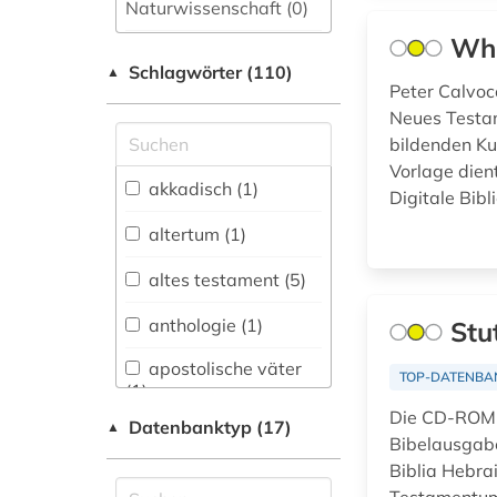
Naturwissenschaft (0)
Who
Allgemeine und
Schlagwörter (110)
fachübergreifende
▲
Peter Calvoc
Datenbanken (0)
Neues Testam
Allgemeine und
bildenden Ku
vergleichende Sprach-
Vorlage dien
und
akkadisch (1)
Digitale Bibl
Literaturwissenschaft.
Indogermanistik.
altertum (1)
Außereuropäische
Sprachen und
altes testament (5)
Literaturen (1)
anthologie (1)
Stu
Altes Buch,
Nachlässe und
apostolische väter
TOP-DATENBA
Sonderbestände (0)
(1)
Die CD-ROM e
Altorientalistik,
Datenbanktyp (17)
▲
arabisch (2)
Bibelausgabe
Ägyptologie (0)
Biblia Hebra
aramäisch (1)
Anglistik.