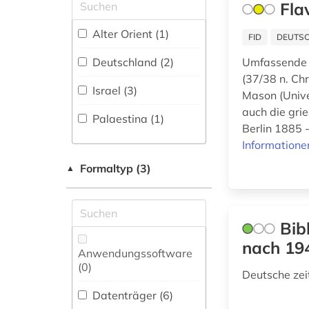
Politologie (0)
Fla
hagiographie (1)
Psychologie (0)
Alter Orient (1)
FID
DEUTSC
handschrift (2)
Rechtswissenschaft
Deutschland (2)
Umfassende h
(0)
(37/38 n. Ch
hebräisch (2)
Israel (3)
Mason (Unive
Romanistik (0)
hermann (1)
auch die gri
Palaestina (1)
Slavistik (1)
Berlin 1885 
hermeneutik (1)
Informatione
Soziologie (0)
historische
Formaltyp (3)
▲
geographie (1)
Sport (0)
israel (3)
Südasien (0)
Bib
israel <altertum> (1)
Technik (0)
nach 19
Anwendungssoftware
jerusalemer talmud
(0
)
Theologie und
(1)
Deutsche zei
Religionswissenschaften
(72)
Datenträger (6
)
josephus (1)