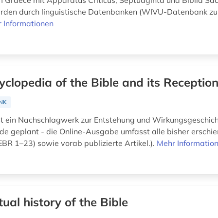
Graece mit Apparatus Criticus, Septuaginta und Biblia Sac
erden durch linguistische Datenbanken (WIVU-Datenbank z
 Informationen
yclopedia of the Bible and its Receptio
NK
st ein Nachschlagwerk zur Entstehung und Wirkungsgeschich
de geplant - die Online-Ausgabe umfasst alle bisher erschi
EBR 1–23) sowie vorab publizierte Artikel.).
Mehr Informatio
tual history of the Bible