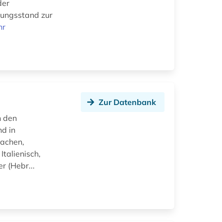
der
hungsstand zur
hr
Zur Datenbank
n den
nd in
rachen,
Italienisch,
r (Hebr...