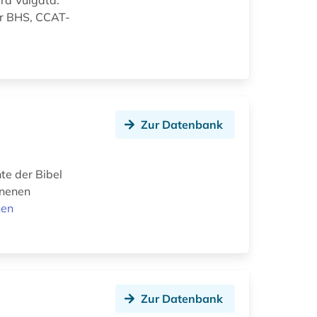
ra Vulgata.
ur BHS, CCAT-
n
Zur Datenbank
te der Bibel
enenen
nen
Zur Datenbank