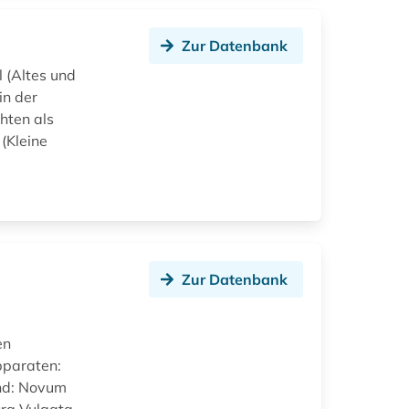
Zur Datenbank
 (Altes und
in der
hten als
(Kleine
Zur Datenbank
en
pparaten:
and: Novum