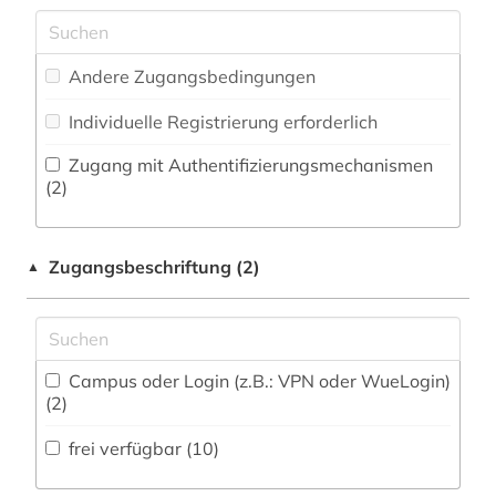
Mathematik (0)
kultur (1)
Zeitungs-, Zeitschriftenbibliographie (0
)
Medien- und Kommunikationswissenschaften,
kunst (1)
Kommunikationsdesign (0)
Andere Zugangsbedingungen
latein (1)
Medizin (0)
Individuelle Registrierung erforderlich
lexikon (2)
Militärwissenschaft (0)
Zugang mit Authentifizierungsmechanismen
(2)
literatur (10)
Museologie (0)
Musikwissenschaft (1)
literaturwissenschaft (2)
Zugangsbeschriftung (2)
▲
luxemburg (1)
Natur- und Umweltschutz (0)
Ostasien (0)
luxemburger literaturarchiv (1)
Campus oder Login (z.B.: VPN oder WueLogin)
mersch (1)
Pädagogik (0)
(2)
mittelalter (1)
Philosophie (1)
frei verfügbar (10)
musik (1)
Physik (0)