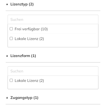
Geowissenschaften (0)
Buchhandelsverzeichnis (0
)
deutschland (1)
Lizenztyp (2)
▲
Germanistik. Niederlandistik. Skandinavistik
Disziplinäre Forschungsdatenrepositorien (0
)
dänemark (1)
(12)
Disziplinäre Repositorien (0
)
fid nordeuropa (1)
Geschichte (2)
Frei verfügbar (10)
Fachbibliographie (3
)
galloromanistik (2)
Geschichte der Pädagogik und des
Lokale Lizenz (2)
Bildungswesens (0)
Faktendatenbank (0
)
geschichte (4)
Gesundheitswissenschaften (0)
National-, Regionalbibliographie (0
)
geschichte 500-1600 (1)
Lizenzform (1)
▲
Informatik (0)
Portal (2
)
geschichte <1150 (1)
Klassische Philologie. Byzantinistik.
Sammlung Nicht-Textueller-Materialien (0
)
handschrift (1)
Mittellateinische und Neugriechische Philologie.
Neulatein (2)
Volltextdatenbank (0
)
Lokale Lizenz (2)
italianistik (1)
Kunstgeschichte (1)
Wörterbuch, Enzyklopädie, Nachschlagwerk
journalist (1)
(7
)
Maschinenbau (0)
Zugangstyp (1)
▲
juden (1)
Zeitung (0
)