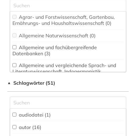
Agrar- und Forstwissenschaft, Gartenbau,
Ernährungs- und Haushaltswissenschaft (0)
Allgemeine Naturwissenschaft (0)
Allgemeine und fachübergreifende
Datenbanken (3)
Allgemeine und vergleichende Sprach- und
Literaturwissenschaft. Indogermanistik.
Außereuropäische Sprachen und Literaturen (6)
Schlagwörter (51)
▲
Altes Buch, Nachlässe und Sonderbestände
(0)
Altorientalistik, Ägyptologie (0)
audiodatei (1)
Anglistik. Amerikanistik (2)
autor (16)
Archäologie (0)