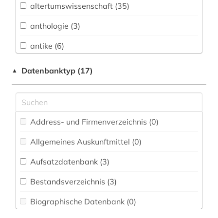
altertumswissenschaft (35)
Architektur, Bauingenieur- und
Vermessungswesen (0)
anthologie (3)
Biologie, Biotechnologie (0)
antike (6)
Buch- und Bibliothekswesen,
archäologie (3)
Datenbanktyp (17)
▲
Informationswissenschaft (0)
aristoteles (1)
Chemie und Pharmazie (0)
belletristik (1)
Elektrotechnik, Elektronik, Nachrichtentechnik
(0)
Address- und Firmenverzeichnis (0
)
bibliografie (2)
Energietechnik (0)
Allgemeines Auskunftmittel (0
)
byzantinisches reich (1)
Ethnologie (0)
Aufsatzdatenbank (3
)
byzantinistik (3)
Fränkische Landeskunde (0)
Bestandsverzeichnis (3
)
byzanz (1)
Geographie (0)
Biographische Datenbank (0
)
elektronische medien (1)