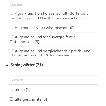
Agrar- und Forstwissenschaft, Gartenbau,
Ernährungs- und Haushaltswissenschaft (0)
Allgemeine Naturwissenschaft (0)
Allgemeine und fachübergreifende
Datenbanken (6)
Allgemeine und vergleichende Sprach- und
Literaturwissenschaft. Indogermanistik.
Außereuropäische Sprachen und Literaturen (1)
Schlagwörter (71)
▲
Altes Buch, Nachlässe und Sonderbestände
(1)
Altorientalistik, Ägyptologie (1)
afrika (1)
Anglistik. Amerikanistik (1)
alte geschichte (3)
Archäologie (21)