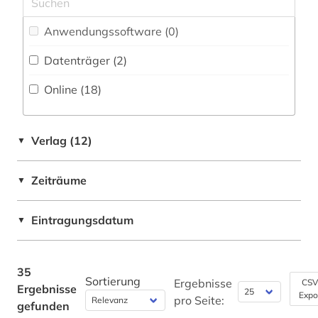
technik (1)
Anwendungssoftware (0
)
theologie (2)
Datenträger (2
)
thesaurus (4)
Online (18
)
vasenmalerei (1)
vor- und frühgeschichte (1)
Verlag (12)
▼
vordere orient (1)
Zeiträume
▼
wirtschaftswissenschaften (2)
Eintragungsdatum
▼
wörterbuch (3)
zeitschrift (2)
35
Sortierung
zentralasien (1)
Ergebnisse
CSV
Ergebnisse
Expo
pro Seite:
gefunden
zitatensammlung (1)