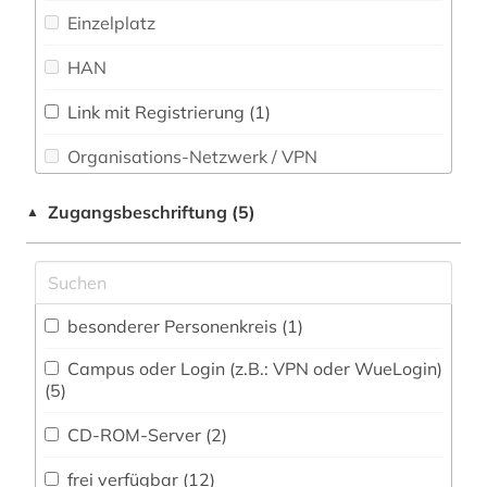
Einzelplatz
literatur (3)
Politologie (1)
HAN
medizin (1)
Psychologie (1)
mittellatein (3)
Rechtswissenschaft (1)
Link mit Registrierung (1)
Organisations-Netzwerk / VPN
Romanistik (0)
mittelmeerraum (1)
Shibboleth
Slavistik (0)
musikwissenschaft (2)
Zugangsbeschriftung (5)
▲
Zugriff vor Ort
Soziologie (1)
mythologie (1)
Sport (0)
naher osten (1)
besonderer Personenkreis (1)
Südasien (0)
naturwissenschaften (1)
Campus oder Login (z.B.: VPN oder WueLogin)
Technik (0)
neulatein (3)
(5)
orientalistik (2)
Theologie und Religionswissenschaften (9)
CD-ROM-Server (2)
Werkstoffwissenschaften und
ostasien (1)
frei verfügbar (12)