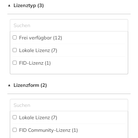
Geowissenschaften (0)
Buchhandelsverzeichnis (0
)
elektronisches buch (7)
Lizenztyp (3)
▲
Germanistik. Niederlandistik. Skandinavistik
Disziplinäre Forschungsdatenrepositorien (0
)
europäische geschichte (1)
(0)
Disziplinäre Repositorien (0
)
fid altertumswissenschaften - propylaeum (1)
Geschichte (17)
Frei verfügbar (12)
Fachbibliographie (13
)
finanzwissenschaft (1)
Geschichte der Pädagogik und des
Lokale Lizenz (7)
Bildungswesens (0)
Faktendatenbank (0
)
geisteswissenschaften (1)
FID-Lizenz (1)
Gesundheitswissenschaften (0)
National-, Regionalbibliographie (0
)
gemme (1)
Informatik (0)
Portal (2
)
geschichte (4)
Lizenzform (2)
▲
Klassische Philologie. Byzantinistik.
Sammlung Nicht-Textueller-Materialien (1
)
geschichtswissenschaft (1)
Mittellateinische und Neugriechische Philologie.
Neulatein (24)
Volltextdatenbank (13
)
griechenland (1)
Kunstgeschichte (1)
Wörterbuch, Enzyklopädie, Nachschlagwerk
Lokale Lizenz (7)
griechenland (altertum) (1)
(11
)
Maschinenbau (0)
FID Community-Lizenz (1)
griechisch (2)
Zeitung (0
)