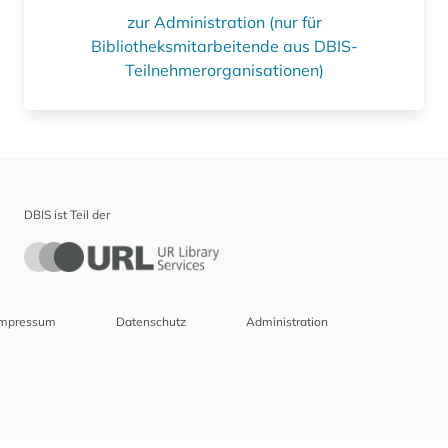
zur Administration (nur für
Bibliotheksmitarbeitende aus DBIS-
Teilnehmerorganisationen)
DBIS ist Teil der
Impressum
Datenschutz
Administration