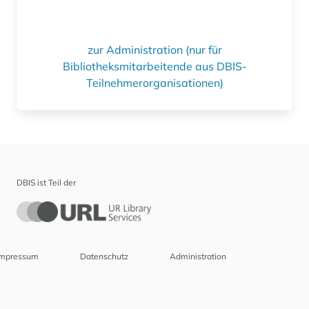
zur Administration (nur für
Bibliotheksmitarbeitende aus DBIS-
Teilnehmerorganisationen)
DBIS ist Teil der
Impressum
Datenschutz
Administration