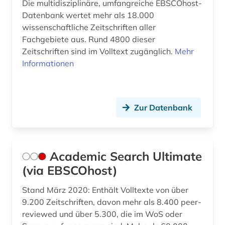
Die multidisziplinäre, umfangreiche EBSCOhost-
biographistik (1)
Datenbank wertet mehr als 18.000
Serbien (1)
wissenschaftliche Zeitschriften aller
biologie (2)
Fachgebiete aus. Rund 4800 dieser
Slowakei (4)
biologischer landbau (1)
Zeitschriften sind im Volltext zugänglich.
Mehr
Slowenien (1)
Informationen
biowissenschaften (1)
Suedostasien (1)
book e (1)
Suedosteuropa (1)
Zur Datenbank
botanik (1)
Thueringen (1)
brief (1)
Tschechische Republik (1)
buch (1)
Academic Search Ultimate
USA (3)
(via EBSCOhost)
business (1)
Ukraine (1)
Stand März 2020: Enthält Volltexte von über
chemie (9)
9.200 Zeitschriften, davon mehr als 8.400 peer-
Ungarn (1)
reviewed und über 5.300, die im WoS oder
chemie fachdidaktik (1)