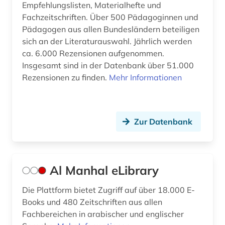
Empfehlungslisten, Materialhefte und
ebook (1)
Fachzeitschriften. Über 500 Pädagoginnen und
Pädagogen aus allen Bundesländern beteiligen
economy (1)
sich an der Literaturauswahl. Jährlich werden
ca. 6.000 Rezensionen aufgenommen.
einführung (1)
Insgesamt sind in der Datenbank über 51.000
elearning (1)
Rezensionen zu finden.
Mehr Informationen
elektronische zeitschrift (9)
elektronisches buch (59)
Zur Datenbank
elementarbildung (1)
empirische pädagogik (1)
Al Manhal eLibrary
england (1)
Die Plattform bietet Zugriff auf über 18.000 E-
englischunterricht (1)
Books und 480 Zeitschriften aus allen
Fachbereichen in arabischer und englischer
entscheidungsammlung (1)