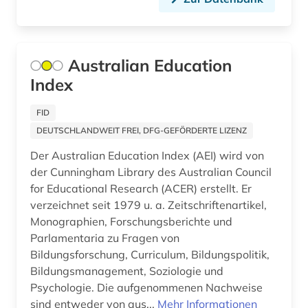
jugendbuch (1)
jugendforschung (1)
Australian Education
jugendhilfe (4)
Index
jugendhilferecht (1)
FID
jugendlicher (1)
DEUTSCHLANDWEIT FREI, DFG-GEFÖRDERTE LIZENZ
jugendliteratur (4)
Der Australian Education Index (AEI) wird von
der Cunningham Library des Australian Council
jugendmedien (1)
for Educational Research (ACER) erstellt. Er
verzeichnet seit 1979 u. a. Zeitschriftenartikel,
jugendpolitik (1)
Monographien, Forschungsberichte und
karriereratgeber (1)
Parlamentaria zu Fragen von
Bildungsforschung, Curriculum, Bildungspolitik,
kasuistik (1)
Bildungsmanagement, Soziologie und
Psychologie. Die aufgenommenen Nachweise
katalog (2)
sind entweder von aus...
Mehr Informationen