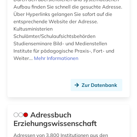
Aufbau finden Sie schnell die gesuchte Adresse.
demoskopie (2)
Über Hyperlinks gelangen Sie sofort auf die
design (3)
entsprechende Website der Adresse.
Kultusministerien
dessau (1)
Schulämter/Schulaufsichtsbehörden
Studienseminare Bild- und Medienstellen
deutsches sprachgebiet (1)
Institute für pädagogische Praxis-, Fort- und
deutschland (18)
Weiter...
Mehr Informationen
didaktik (10)
didaktik der naturwissenschaften (1)
Zur Datenbank
dienstleistung (3)
dienstrecht (1)
Adressbuch
digitales spiel (1)
Erziehungswissenschaft
diskriminierung (1)
Adressen von 3.800 Institutionen aus den