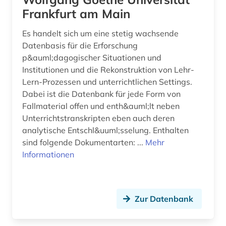
Frankfurt am Main
handel (3)
Es handelt sich um eine stetig wachsende
handicap (1)
Datenbasis für die Erforschung
p&auml;dagogischer Situationen und
hauptschule (2)
Institutionen und die Rekonstruktion von Lehr-
heilberuf (1)
Lern-Prozessen und unterrichtlichen Settings.
Dabei ist die Datenbank für jede Form von
heilerziehung (1)
Fallmaterial offen und enth&auml;lt neben
Unterrichtstranskripten eben auch deren
heilpädagogik (1)
analytische Entschl&uuml;sselung. Enthalten
sind folgende Dokumentarten: ...
Mehr
heim (1)
Informationen
heimunterbringung (1)
herzog (1)
Zur Datenbank
hessen (3)
historische bildungsforschung (1)