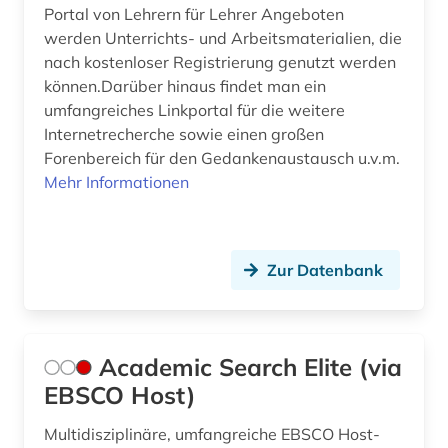
bibliographie (7)
Portal von Lehrern für Lehrer Angeboten
Italien (1)
werden Unterrichts- und Arbeitsmaterialien, die
bibliothek (2)
nach kostenloser Registrierung genutzt werden
Jugoslawien (1)
können.Darüber hinaus findet man ein
bibliothekswissenschaften (2)
umfangreiches Linkportal für die weitere
Kroatien (1)
Internetrecherche sowie einen großen
bildarchiv (1)
Lettland (1)
Forenbereich für den Gedankenaustausch u.v.m.
bildliche darstellung (1)
Mehr Informationen
Litauen (1)
bildnis (1)
Makedonien (1)
bildschirmspiel (1)
Zur Datenbank
Moldawien (2)
bildung (21)
Montenegro (1)
bildungschancen (1)
Academic Search Elite (via
Nordrhein-Westfalen (2)
bildungsfinanzierung (1)
EBSCO Host)
Norwegen (1)
bildungsforschung (15)
Multidisziplinäre, umfangreiche EBSCO Host-
Oesterreich (3)