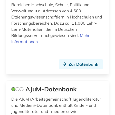
Bereichen Hochschule, Schule, Politik und
dissertation (2)
Verwaltung u.a. Adressen von 4.600
Erziehungswissenschaftlern in Hochschulen und
diversität (1)
Forschungsbereichen. Dazu ca. 11.000 Lehr-
dokumentenserver (1)
Lern-Materialien, die im Deuschen
Bildungsserver nachgewiesen sind.
Mehr
drittes reich (2)
Informationen
drogen (1)
drogenmissbrauch (1)
Zur Datenbank
duale oberschule (1)
dänisch-hallesche mission in tranquebar (1)
AJuM-Datenbank
e-book (1)
Die AJuM (Arbeitsgemeinschaft Jugendliteratur
e-learning (5)
und Medien)-Datenbank enthält Kinder- und
Jugendliteratur und -medien sowie
e-teaching (1)