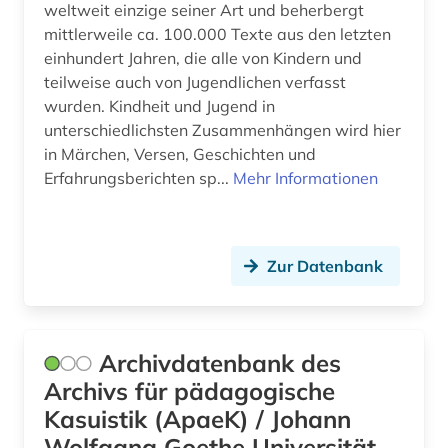
weltweit einzige seiner Art und beherbergt
mittlerweile ca. 100.000 Texte aus den letzten
gewalt (1)
einhundert Jahren, die alle von Kindern und
gewalttätigkeit (1)
teilweise auch von Jugendlichen verfasst
wurden. Kindheit und Jugend in
globales lernen (1)
unterschiedlichsten Zusammenhängen wird hier
in Märchen, Versen, Geschichten und
globalisierung (3)
Erfahrungsberichten sp...
Mehr Informationen
grundschule (1)
grundschulunterricht (1)
Zur Datenbank
gruppenspiel (1)
guangzhou (1)
Archivdatenbank des
gymnasium (3)
Archivs für pädagogische
gymnasium philanthopinum (1)
Kasuistik (ApaeK) / Johann
Wolfgang Goethe Universität
handbuch (2)