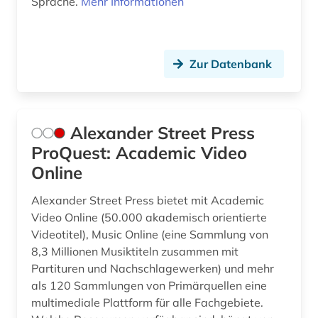
Sprache.
Mehr Informationen
entwicklung (2)
entwicklungsforschung (1)
Zur Datenbank
entwicklungshilfe (1)
entwicklungsländer (1)
Alexander Street Press
entwicklungspolitik (1)
ProQuest: Academic Video
Online
entwicklungstheorie (1)
entwicklungszusammenarbeit (2)
Alexander Street Press bietet mit Academic
Video Online (50.000 akademisch orientierte
entwicklungsökonomie (1)
Videotitel), Music Online (eine Sammlung von
8,3 Millionen Musiktiteln zusammen mit
enzyklopädie (2)
Partituren und Nachschlagewerken) und mehr
als 120 Sammlungen von Primärquellen eine
ernst i. (1)
multimediale Plattform für alle Fachgebiete.
ernährung (1)