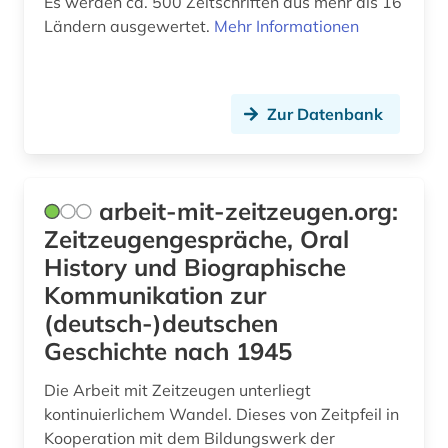
Es werden ca. 500 Zeitschriften aus mehr als 16
Ländern ausgewertet.
Mehr Informationen
geisteswissenschaften (37)
gender (3)
gender studies (3)
Zur Datenbank
geografie (3)
geographie (1)
arbeit-mit-zeitzeugen.org:
geowissenschaften (2)
Zeitzeugengespräche, Oral
History und Biographische
gerichtsentscheidung (1)
Kommunikation zur
gerichtshof (1)
(deutsch-)deutschen
Geschichte nach 1945
germanistik (3)
Die Arbeit mit Zeitzeugen unterliegt
gerontologie (1)
kontinuierlichem Wandel. Dieses von Zeitpfeil in
Kooperation mit dem Bildungswerk der
geschichte (12)