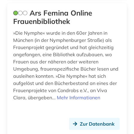
Ars Femina Online
historische persönlichkeit (1)
Frauenbibliothek
hochschul- und universitätswesen (1)
»Die Nymphe« wurde in den 60er Jahren in
hochschuldidaktik (5)
München (in der Nymphenburger Straße) als
Frauenprojekt gegründet und hat gleichzeitig
hochschule (9)
angefangen, eine Bibliothek aufzubauen, wo
hochschulinstitut (1)
Frauen aus der näheren oder weiteren
Umgebung, frauenspezifische Bücher lesen und
hochschullehre (1)
ausleihen konnten. »Die Nymphe« hat sich
aufgelöst und den Bücherbestand an eines der
hochschulmanagement (1)
Frauenprojekte von Condrobs e.V., an Viva
Clara, übergeben...
Mehr Informationen
hochschulorganisation (1)
hochschulpolitik (1)
hochschulprofil (1)
Zur Datenbank