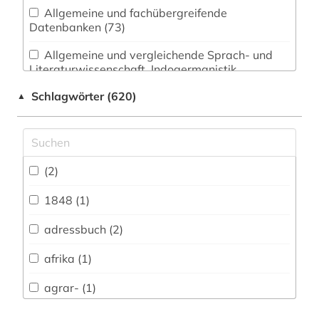
Allgemeine und fachübergreifende
Datenbanken (73)
Allgemeine und vergleichende Sprach- und
Literaturwissenschaft. Indogermanistik.
Außereuropäische Sprachen und Literaturen (54)
Schlagwörter (620)
▲
Anglistik. Amerikanistik (31)
Archäologie (18)
Architektur, Bauingenieur- und
(2)
Vermessungswesen (25)
1848 (1)
Biologie, Biotechnologie (24)
adressbuch (2)
Buch- und Bibliothekswesen,
Informationswissenschaft (22)
afrika (1)
Chemie und Pharmazie (20)
agrar- (1)
Elektrotechnik, Elektronik, Nachrichtentechnik
akkreditierung (1)