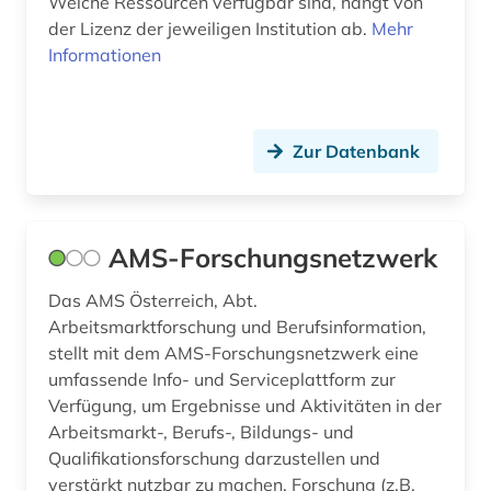
Welche Ressourcen verfügbar sind, hängt von
der Lizenz der jeweiligen Institution ab.
Mehr
erwachsenenausbildung (1)
Informationen
erwachsenenbildung (10)
erzieher (1)
Zur Datenbank
erziehung (12)
erziehungsiwssenschaft (1)
AMS-Forschungsnetzwerk
erziehungspraxis (1)
Das AMS Österreich, Abt.
erziehungswesen (1)
Arbeitsmarktforschung und Berufsinformation,
stellt mit dem AMS-Forschungsnetzwerk eine
erziehungswissenschaft (22)
umfassende Info- und Serviceplattform zur
erziehungswissenschaften (8)
Verfügung, um Ergebnisse und Aktivitäten in der
Arbeitsmarkt-, Berufs-, Bildungs- und
erzählen (1)
Qualifikationsforschung darzustellen und
verstärkt nutzbar zu machen. Forschung (z.B.
europa (3)