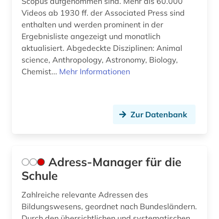
Scopus aufgenommen sind. Mehr als 60.000
china (3)
Videos ab 1930 ff. der Associated Press sind
enthalten und werden prominent in der
coaching (1)
Ergebnisliste angezeigt und monatlich
aktualisiert. Abgedeckte Disziplinen: Animal
comic (1)
science, Anthropology, Astronomy, Biology,
computerspiele (1)
Chemist...
Mehr Informationen
computerunterstütztes lernen (1)
curriculum (2)
Zur Datenbank
datenbank (1)
datensammlung (2)
Adress-Manager für die
demographie (4)
Schule
demokratie (1)
Zahlreiche relevante Adressen des
Bildungswesens, geordnet nach Bundesländern.
demokratische bildung (2)
Durch den übersichtlichen und systematischen