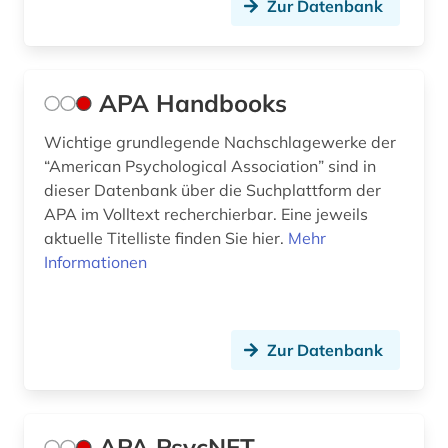
familienrecht (1)
Zur Datenbank
feminismus (2)
fernstudium (1)
APA Handbooks
fernunterricht (1)
Wichtige grundlegende Nachschlagewerke der
fid erziehungswissenschaft und
“American Psychological Association” sind in
bildungsforschung (1)
dieser Datenbank über die Suchplattform der
APA im Volltext recherchierbar. Eine jeweils
fid nordeuropa (1)
aktuelle Titelliste finden Sie hier.
Mehr
Informationen
film (2)
filmwissenschaft (1)
finance (1)
Zur Datenbank
finanzwirtschaft (3)
finanzwissenschaft (1)
APA PsycNET