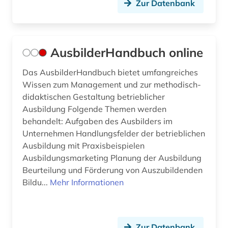
Zur Datenbank
internationaler vergleich (2)
internet (1)
irak (1)
AusbilderHandbuch online
islamwissenschaft (1)
Das AusbilderHandbuch bietet umfangreiches
Wissen zum Management und zur methodisch-
italien (1)
didaktischen Gestaltung betrieblicher
jahrbuch (4)
Ausbildung Folgende Themen werden
behandelt: Aufgaben des Ausbilders im
jahresbericht (3)
Unternehmen Handlungsfelder der betrieblichen
Ausbildung mit Praxisbeispielen
japanologie (1)
Ausbildungsmarketing Planung der Ausbildung
Beurteilung und Förderung von Auszubildenden
judentum (1)
Bildu...
Mehr Informationen
jugend (2)
jugendarbeit (1)
Zur Datenbank