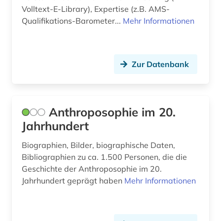
Volltext-E-Library), Expertise (z.B. AMS-
europäische gemeinschaft (1)
Qualifikations-Barometer...
Mehr Informationen
europäische gemeinschaften (1)
europäische union (6)
Zur Datenbank
evaluation (1)
evidenz-basierte medizin (1)
Anthroposophie im 20.
experimentelle archäologie (1)
Jahrhundert
fachdidaktik (1)
Biographien, Bilder, biographische Daten,
Bibliographien zu ca. 1.500 Personen, die die
fachoberschule (1)
Geschichte der Anthroposophie im 20.
Jahrhundert geprägt haben
Mehr Informationen
fallstudiensammlung (1)
familie (2)