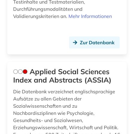
Testinhalte und Testmaterialien,
frauenforschung (4)
Durchführungsmodalitäten und
Validierungskriterien an.
Mehr Informationen
frauengeschichte (1)
freie wohlfahrtspflege (1)
Zur Datenbank
freilichtmuseum (1)
friedenserziehung (1)
fröbel (1)
Applied Social Sciences
Index and Abstracts (ASSIA)
frühförderung (1)
Die Datenbank verzeichnet englischsprachige
frühpädagogik (2)
Aufsätze zu allen Gebieten der
förderung (1)
Sozialwissenschaften und zu
Nachbardisziplinen wie Psychologie,
förderungsprogramm (3)
Gesundheits- und Sozialwesen,
Erziehungswissenschaft, Wirtschaft und Politik.
gebärdensprache (1)