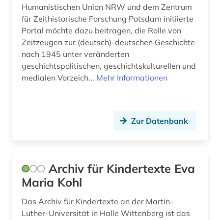
Humanistischen Union NRW und dem Zentrum
geschichte 1900-2000 (1)
für Zeithistorische Forschung Potsdam initiierte
Portal möchte dazu beitragen, die Rolle von
geschichte 1945- (1)
Zeitzeugen zur (deutsch)-deutschen Geschichte
nach 1945 unter veränderten
geschichtswissenschaft (1)
geschichtspolitischen, geschichtskulturellen und
geschlechterforschung (2)
medialen Vorzeich...
Mehr Informationen
gesetz (2)
gesetze (1)
Zur Datenbank
gesundheit (3)
gesundheit &amp; ernährung (1)
Archiv für Kindertexte Eva
gesundheitsberichterstattung (1)
Maria Kohl
gesundheitsindikator (1)
Das Archiv für Kindertexte an der Martin-
Luther-Universität in Halle Wittenberg ist das
gesundheitswesen (4)