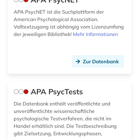
flüchtling (1)
APA PsycNET ist die Suchplattform der
American Psychological Association.
forschung (2)
Volltextzugang ist abhängig vom Lizenzumfang
forschungseinrichtung (1)
der jeweiligen Bibliothek!
Mehr Informationen
forschungsinstitut (1)
forstwissenschaft (1)
Zur Datenbank
fortschrittsbericht (1)
fotografie (1)
APA PsycTests
französische revolution (1)
Die Datenbank enthält veröffentlichte und
frauen (1)
unveröffentlichte wissenschaftliche
psychologische Testverfahren, die nicht im
frauen- und geschlechterforschung (1)
Handel erhältlich sind. Die Testbeschreibung
gibt Zielsetzung, Entwicklungsphasen,
frauenbewegung (2)