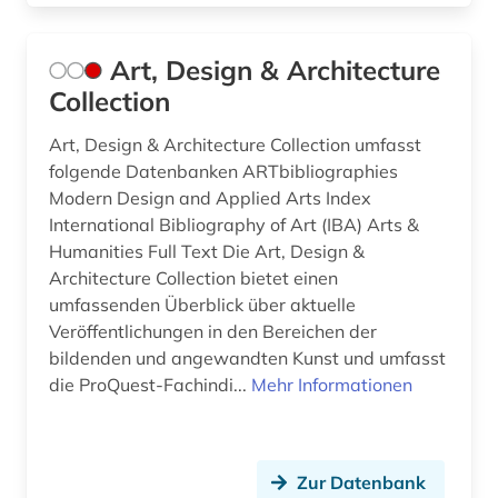
hochschulpädagogik (1)
hochschulschrift (2)
Art, Design & Architecture
hochschulschriften (1)
Collection
hochschulunterricht (3)
Art, Design & Architecture Collection umfasst
folgende Datenbanken ARTbibliographies
hochschulwesen (2)
Modern Design and Applied Arts Index
International Bibliography of Art (IBA) Arts &
hort (1)
Humanities Full Text Die Art, Design &
humanitäre hilfe (1)
Architecture Collection bietet einen
umfassenden Überblick über aktuelle
hörbuch (1)
Veröffentlichungen in den Bereichen der
bildenden und angewandten Kunst und umfasst
immigration (1)
die ProQuest-Fachindi...
Mehr Informationen
indien (1)
indikator (1)
Zur Datenbank