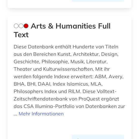
indologie (1)
informatik (3)
Arts & Humanities Full
informationskompetenz (1)
Text
informationstechnologie (1)
Diese Datenbank enthält Hunderte von Titeln
informationswissenschaften (2)
aus den Bereichen Kunst, Architektur, Design,
Geschichte, Philosophie, Musik, Literatur,
ingenieurwissenschaften (4)
Theater und Kulturwissenschaften. Mit ihr
werden folgende Indexe erweitert: ABM, Avery,
inklusion (1)
BHA, BHI, DAAI, Index Islamicus, MLA,
inklusion &lt;soziologie&gt; (2)
Philosophers Index und RILM. Diese Volltext-
Zeitschriftendatenbank von ProQuest ergänzt
integrierte gesamtschule (1)
das CSA Illumina-Portfolio von Datenbanken zur
...
Mehr Informationen
interkulturelle erziehung (3)
internationaler kreditmarkt (1)