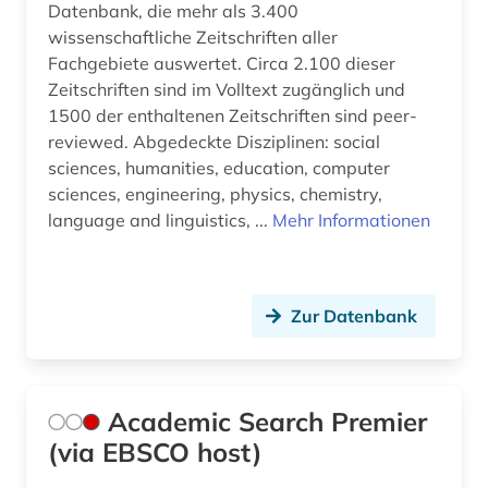
Datenbank, die mehr als 3.400
bildungsgeschichte (2)
wissenschaftliche Zeitschriften aller
Osmanisches Reich (1)
bildungsinstitutionen (1)
Fachgebiete auswertet. Circa 2.100 dieser
Ostasien (1)
Zeitschriften sind im Volltext zugänglich und
bildungsinvestition (1)
1500 der enthaltenen Zeitschriften sind peer-
Osteuropa (1)
reviewed. Abgedeckte Disziplinen: social
bildungspolitik (6)
sciences, humanities, education, computer
Ostmitteleuropa (1)
sciences, engineering, physics, chemistry,
bildungssystem (6)
Polen (2)
language and linguistics, ...
Mehr Informationen
bildungssysteme (1)
Rheinland-Pfalz (2)
bildungstheorie (4)
Rumänien (1)
Zur Datenbank
bildungswesen (8)
Russland, Sowjetunion (1)
bildungswissenschaft (1)
Sachsen (2)
Academic Search Premier
bildungökonomie (1)
Schweden (1)
(via EBSCO host)
biographie (3)
Schweiz (2)