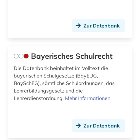
kernlehrpläne (1)
kind (2)
Zur Datenbank
kinder (1)
kinder- und jugendarbeit (1)
Bayerisches Schulrecht
kinderbetreuung (1)
Die Datenbank beinhaltet im Volltext die
kinderbuch (1)
bayerischen Schulgesetze (BayEUG,
kindergarten (2)
BaySchFG), sämtliche Schulordnungen, das
Lehrerbildungsgesetz und die
kindergartenpädagogik (1)
Lehrerdienstordnung.
Mehr Informationen
kinderhilfe (1)
kinderhilferecht (1)
Zur Datenbank
kinderliteratur (5)