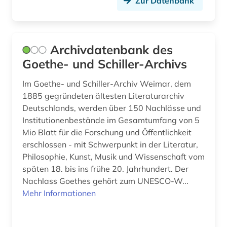
Zur Datenbank
gregorius <vii. (1)
griechenland (1)
griechenland altertum (1)
Archivdatenbank des
Goethe- und Schiller-Archivs
griechisch (8)
Im Goethe- und Schiller-Archiv Weimar, dem
griechisch-römisches ägypten (2)
1885 gegründeten ältesten Literaturarchiv
Deutschlands, werden über 150 Nachlässe und
großbritannien (1)
Institutionenbestände im Gesamtumfang von 5
handschrift (33)
Mio Blatt für die Forschung und Öffentlichkeit
erschlossen - mit Schwerpunkt in der Literatur,
handschriften (2)
Philosophie, Kunst, Musik und Wissenschaft vom
späten 18. bis ins frühe 20. Jahrhundert. Der
handschriftenkunde (4)
Nachlass Goethes gehört zum UNESCO-W...
hebraica (1)
Mehr Informationen
hebraika (1)