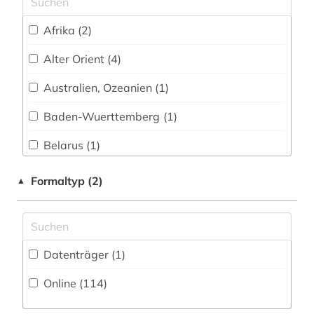
bestand (1)
Afrika (2)
bibelausgabe (1)
Alter Orient (4)
bibliografie (2)
Australien, Ozeanien (1)
bibliographie (10)
Baden-Wuerttemberg (1)
biblioteca apostolica vaticana (1)
Belarus (1)
bibliothek (6)
Daenemark (1)
Formaltyp (2)
▲
bibliothekswesen (1)
Deutschland (4)
briefsammlung (2)
Europa (4)
buch (1)
Datenträger (1
)
Frankreich (2)
buchdruck (1)
Online (114
)
Griechenland (Altertum) (2)
bucheinband (3)