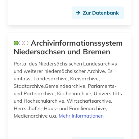
judaica (1)
Zur Datenbank
judaistik (1)
jüdische studien (2)
Archivinformationssystem
karte (2)
Niedersachsen und Bremen
katalog (23)
Portal des Niedersächsischen Landesarchivs
kloster lorsch (1)
und weiterer niedersächsischer Archive. Es
umfasst Landesarchive, Kreisarchive,
koptisch (2)
Stadtarchive,Gemeindearchive, Parlaments-
und Parteiarchive, Kirchenarchive, Universitäts-
korrespondenz (1)
und Hochschularchive, Wirtschaftsarchive,
kulturerbe (2)
Herrschafts-,Haus- und Familienarchive,
Medienarchive u.a.
Mehr Informationen
kunst (2)
kunstgeschichte (1)