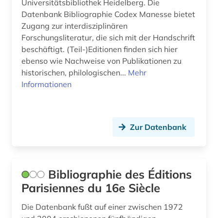
Universitätsbibliothek Heidelberg. Die
Datenbank Bibliographie Codex Manesse bietet
textiltechnik (1)
Zugang zur interdisziplinären
theaterzettel (1)
Forschungsliteratur, die sich mit der Handschrift
beschäftigt. (Teil-)Editionen finden sich hier
thüringen (1)
ebenso wie Nachweise von Publikationen zu
historischen, philologischen...
Mehr
transkription (1)
Informationen
universität (1)
universitäts- und forschungsbibliothek (1)
Zur Datenbank
universitäts- und forschungsbibliothek erfurt
(1)
vatikanstadt (1)
Bibliographie des Éditions
venetien (1)
Parisiennes du 16e Siècle
verbundkatalog (1)
Die Datenbank fußt auf einer zwischen 1972