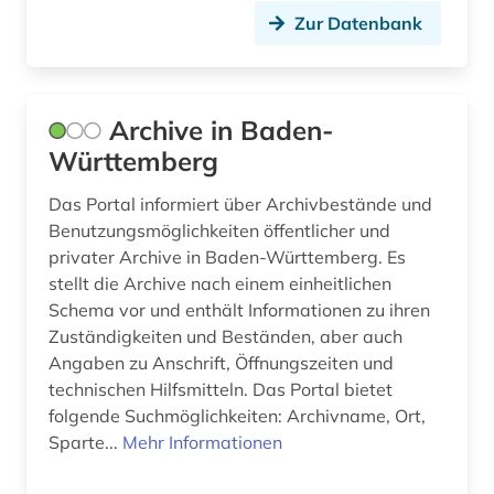
hebraistik (1)
Zur Datenbank
hebräisch (1)
herzog-august-bibliothek (1)
Archive in Baden-
historische hilfswissenschaft (2)
Württemberg
historische landeskunde (1)
Das Portal informiert über Archivbestände und
Benutzungsmöglichkeiten öffentlicher und
indien (1)
privater Archive in Baden-Württemberg. Es
stellt die Archive nach einem einheitlichen
informationswesen (1)
Schema vor und enthält Informationen zu ihren
inkunabel (12)
Zuständigkeiten und Beständen, aber auch
Angaben zu Anschrift, Öffnungszeiten und
islam (3)
technischen Hilfsmitteln. Das Portal bietet
folgende Suchmöglichkeiten: Archivname, Ort,
italien (2)
Sparte...
Mehr Informationen
italienisch (1)