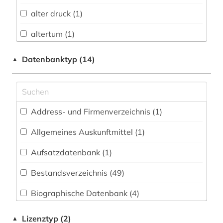
Fränkische Landeskunde (6)
alter druck (1)
Geographie (1)
altertum (1)
Germanistik. Niederlandistik. Skandinavistik
(10)
altertumswissenschaft (1)
Datenbanktyp (14)
▲
Geschichte (40)
altes buch (5)
Klassische Philologie. Byzantinistik.
althochdeutsch (2)
Mittellateinische und Neugriechische Philologie.
Neulatein (15)
Address- und Firmenverzeichnis (1
)
altsächsisch (2)
Kunstgeschichte (14)
Allgemeines Auskunftmittel (1
)
antiquariat (1)
Mathematik (1)
Aufsatzdatenbank (1
)
arabisch (1)
Medien- und Kommunikationswissenschaften,
Bestandsverzeichnis (49
)
archiv (2)
Kommunikationsdesign (1)
Biographische Datenbank (4
)
archivwesen (2)
Medizin (1)
Buchhandelsverzeichnis (1
)
archäologie (1)
Lizenztyp (2)
▲
Museologie (1)