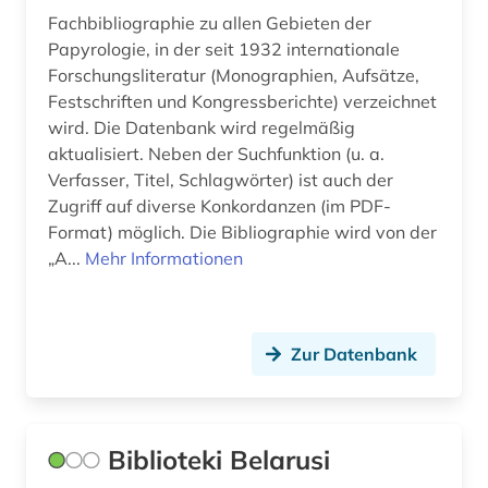
württemberg (1)
Fachbibliographie zu allen Gebieten der
Papyrologie, in der seit 1932 internationale
zeitung (1)
Forschungsliteratur (Monographien, Aufsätze,
Festschriften und Kongressberichte) verzeichnet
ägypten (1)
wird. Die Datenbank wird regelmäßig
ägypten (1)
aktualisiert. Neben der Suchfunktion (u. a.
Verfasser, Titel, Schlagwörter) ist auch der
ägypten (altertum) (2)
Zugriff auf diverse Konkordanzen (im PDF-
Format) möglich. Die Bibliographie wird von der
ägypten altertum (1)
„A...
Mehr Informationen
ägyptisch (1)
ägyptologie (2)
Zur Datenbank
österreich (1)
österreichische nationalbibliothek (1)
Biblioteki Belarusi