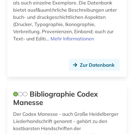
als auch einzelne Exemplare. Die Datenbank
rechtsgeschichte (1)
bietet ausf&uuml;hrliche Beschreibungen unter
buch- und druckgeschichtlichen Aspekten
renaissance (1)
(Drucker, Typographie, Ikonographie,
Verbreitung, Provenienzen, Einband; auch zur
rezeptur (1)
Text- und Editi...
Mehr Informationen
sammlung (1)
schweden (2)
Zur Datenbank
schwedisch (1)
schweiz (2)
Bibliographie Codex
stammbuch (2)
Manesse
stiftsbibliothek st. gallen (1)
Der Codex Manesse - auch Große Heidelberger
student (1)
Liederhandschrift genannt - gehört zu den
kostbarsten Handschriften der
supralibros (1)