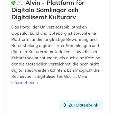
elektronische zeitschrift (3)
Alvin - Plattform för
Digitala Samlingar och
elektronisches buch (7)
Digitaliserat Kulturarv
emblem (1)
Das Portal der Universitätsbibliotheken
england (1)
Uppsala, Lund und Göteborg ist sowohl eine
Plattform für die langfristige Bewahrung und
englisches sprachgebiet (1)
Bereitstellung digitalisierter Sammlungen und
digitaler Kulturerbematerialien schwedischer
epigraphik (1)
Kulturerbeeinrichtungen, als auch eine Katalog,
erfurt (1)
der die Materialien verzeichnet, die noch nicht
digitalisiert werden konnten. Es ermöglicht die
erschließung (1)
Recherche in digitalisierten Büch...
Mehr
Informationen
europa (2)
exlibris (1)
Zur Datenbank
faksimile (2)