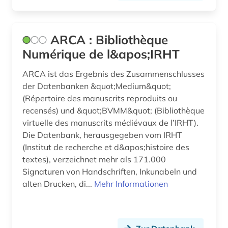
geschichte (9)
geschichte &lt;1400-1600&gt; (1)
ARCA : Bibliothèque
geschichte 1073-1085 (1)
Numérique de l&apos;IRHT
geschichte 1480-1900 (1)
ARCA ist das Ergebnis des Zusammenschlusses
der Datenbanken &quot;Medium&quot;
geschichte 500-1520 (1)
(Répertoire des manuscrits reproduits ou
gießen (1)
recensés) und &quot;BVMM&quot; (Bibliothèque
virtuelle des manuscrits médiévaux de l’IRHT).
glosse (1)
Die Datenbank, herausgegeben vom IRHT
(Institut de recherche et d&apos;histoire des
gotha (2)
textes), verzeichnet mehr als 171.000
grafik (1)
Signaturen von Handschriften, Inkunabeln und
alten Drucken, di...
Mehr Informationen
graphik (1)
graphiken (2)