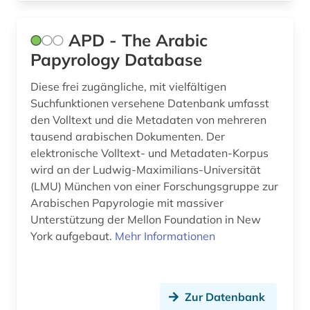
farbherstellung (1)
flugblattlied (1)
APD - The Arabic
Papyrology Database
fotografie (1)
Diese frei zugängliche, mit vielfältigen
franckesche stiftungen (1)
Suchfunktionen versehene Datenbank umfasst
franken (1)
den Volltext und die Metadaten von mehreren
tausend arabischen Dokumenten. Der
frankreich (1)
elektronische Volltext- und Metadaten-Korpus
wird an der Ludwig-Maximilians-Universität
französisch (1)
(LMU) München von einer Forschungsgruppe zur
freie universität (1)
Arabischen Papyrologie mit massiver
Unterstützung der Mellon Foundation in New
frühdruck (1)
York aufgebaut.
Mehr Informationen
gemeinsame normdatei <werk> (1)
genf (1)
Zur Datenbank