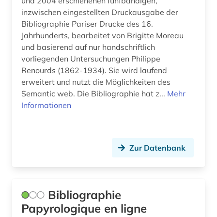
und 2004 erschienenen fünfbändigen,
verlegereinband (1)
inzwischen eingestellten Druckausgabe der
Bibliographie Pariser Drucke des 16.
verzeichnis (7)
Jahrhunderts, bearbeitet von Brigitte Moreau
volksrechte (1)
und basierend auf nur handschriftlich
vorliegenden Untersuchungen Philippe
wahrzeichen (1)
Renourds (1862-1934). Sie wird laufend
erweitert und nutzt die Möglichkeiten des
wappenstempel (1)
Semantic web. Die Bibliographie hat z...
Mehr
Informationen
wasserzeichen (4)
westafrika (1)
westsahara (1)
Zur Datenbank
wissenschaft (1)
wissenschaftliche literatur (1)
Bibliographie
wolfenbüttel (1)
Papyrologique en ligne