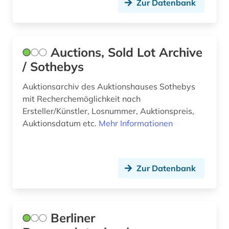
Zur Datenbank
mathematik (1)
mauretanien (2)
Auctions, Sold Lot Archive
mehrstimmigkeit (1)
/ Sothebys
mittelalter (6)
Auktionsarchiv des Auktionshauses Sothebys
morges (1)
mit Recherchemöglichkeit nach
Ersteller/Künstler, Losnummer, Auktionspreis,
musik (1)
Auktionsdatum etc.
Mehr Informationen
musikalien (3)
musikdruck (1)
Zur Datenbank
musikhandschrift (2)
münchen (2)
Berliner
neuchâtel (1)