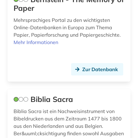
Paper
papyrologie (5)
Mehrsprachiges Portal zu den wichtigsten
papyrus (12)
Online-Datenbanken in Europa zum Thema
parker library (1)
Papier, Papierforschung und Papiergeschichte.
Mehr Informationen
philosophie (1)
portal (1)
Zur Datenbank
prachteinband (1)
preis (1)
prosopographie (1)
Biblia Sacra
provenienz (1)
Biblia Sacra ist ein Nachweisinstrument von
Bibeldrucken aus dem Zeitraum 1477 bis 1800
quelle (10)
aus den Niederlanden und aus Belgien.
Ber&uuml;cksichtigung finden sowohl Ausgaben
rara (3)