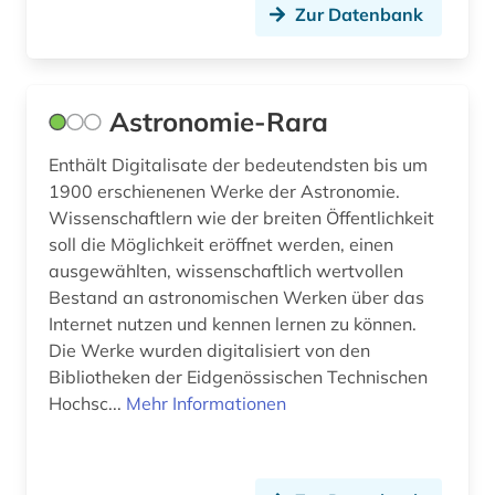
Zur Datenbank
kunsttechnologie (1)
kupferstich (1)
latein (8)
Astronomie-Rara
lateinisch (1)
Enthält Digitalisate der bedeutendsten bis um
1900 erschienenen Werke der Astronomie.
lausanne (1)
Wissenschaftlern wie der breiten Öffentlichkeit
soll die Möglichkeit eröffnet werden, einen
literatur (3)
ausgewählten, wissenschaftlich wertvollen
literaturwissenschaft (1)
Bestand an astronomischen Werken über das
Internet nutzen und kennen lernen zu können.
maghreb (1)
Die Werke wurden digitalisiert von den
Bibliotheken der Eidgenössischen Technischen
maltechnik (1)
Hochsc...
Mehr Informationen
manessische handschrift (1)
manuskript (3)