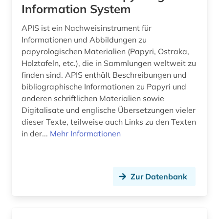
USA (1)
Information System
digitalisierung (4)
Vatikanstadt (2)
APIS ist ein Nachweisinstrument für
druck (1)
Informationen und Abbildungen zu
papyrologischen Materialien (Papyri, Ostraka,
druckgraphik (1)
Holztafeln, etc.), die in Sammlungen weltweit zu
finden sind. APIS enthält Beschreibungen und
druckwerk (3)
bibliographische Informationen zu Papyri und
anderen schriftlichen Materialien sowie
dänemark (1)
Digitalisate und englische Übersetzungen vieler
dänisch-hallische mission (1)
dieser Texte, teilweise auch Links zu den Texten
in der...
Mehr Informationen
edition (1)
elektronische bibliothek (2)
Zur Datenbank
elektronische publikation (1)
elektronische ressource (4)