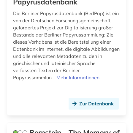
Papyrusdatenbank
neuzeit (1)
Die Berliner Papyrusdatenbank (BerlPap) ist ein
niedersachsen (1)
von der Deutschen Forschungsgemeinschaft
gefördertes Projekt zur Digitalisierung großer
norwegen (1)
Bestände der Berliner Papyrussammlung: Ziel
dieses Vorhabens ist die Bereitstellung einer
orient (2)
Datenbank im Internet, die digitale Abbildungen
und alle relevanten Metadaten zu den in
orientalistik (1)
griechischer und lateinischer Sprache
ortsname (1)
verfassten Texten der Berliner
Papyrussammlun...
Mehr Informationen
ostraka (2)
ostrakon (4)
Zur Datenbank
paläographie (1)
papa> (1)
papierherstellung (1)
Bernstein - The Memory of