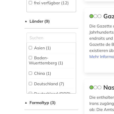
Fachbibliographie
Skandinavistik (1)
frei verfügbar (12)
(0
)
elektronische
Geschichte (3)
zeitung (1)
Gaz
Faktendatenbank (3
)
Geschichte der
Länder (9)
▲
englisch (2)
National-,
Pädagogik und des
Die Gazette 
Regionalbibliographie
Bildungswesens (0)
Jahrhunderts
(0
)
endroits und
enthüllungsjournalismus
Gazette de B
(1)
Gesundheitswissenschaften
Portal (5
)
Asien (1)
existieren üb
(0)
fernsehen (1)
Sammlung Nicht-
Mehr Informa
Baden-
Textueller-Materialien
Informatik (0)
Wuerttemberg (1)
fernsehsendung (2)
(4
)
Klassische
China (1)
Volltextdatenbank
Philologie.
fid asien (1)
(18
)
Byzantinistik.
Deutschland (7)
Nas
fid nahost-,
Mittellateinische und
Wörterbuch,
nordafrika- und
Neugriechische
Deutschland (DDR)
Enzyklopädie,
islamstudien (1)
Philologie. Neulatein (0)
Die enthalten
(3)
Nachschlagwerk (2
)
Formaltyp (3)
▲
Irans zugäng
film (1)
Kunstgeschichte (2)
Großbritannien (1)
ab: Die Amt
Zeitung (16
)