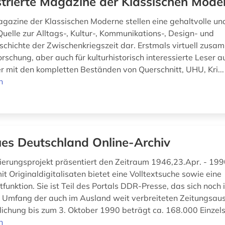
ustrierte Magazine der Klassischen Mode
Magazine der Klassischen Moderne stellen eine gehaltvolle un
Quelle zur Alltags-, Kultur-, Kommunikations-, Design- und
schichte der Zwischenkriegszeit dar. Erstmals virtuell zus
orschung, aber auch für kulturhistorisch interessierte Leser a
ier mit den kompletten Beständen von Querschnitt, UHU, Kri..
n
es Deutschland Online-Archiv
sierungsprojekt präsentiert den Zeitraum 1946,23.Apr. - 199
t Originaldigitalisaten bietet eine Volltextsuche sowie eine
funktion. Sie ist Teil des Portals DDR-Presse, das sich noch
r Umfang der auch im Ausland weit verbreiteten Zeitungsau
tlichung bis zum 3. Oktober 1990 beträgt ca. 168.000 Einzels
n