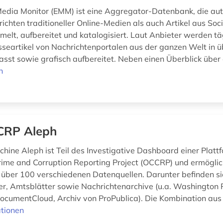
edia Monitor (EMM) ist eine Aggregator-Datenbank, die au
ichten traditioneller Online-Medien als auch Artikel aus Soc
elt, aufbereitet und katalogisiert. Laut Anbieter werden tä
seartikel von Nachrichtenportalen aus der ganzen Welt in ü
asst sowie grafisch aufbereitet. Neben einen Überblick über d
n
CRP Aleph
hine Aleph ist Teil des Investigative Dashboard einer Platt
ime and Corruption Reporting Project (OCCRP) und ermöglic
 über 100 verschiedenen Datenquellen. Darunter befinden si
er, Amtsblätter sowie Nachrichtenarchive (u.a. Washington
ocumentCloud, Archiv von ProPublica). Die Kombination aus st
tionen