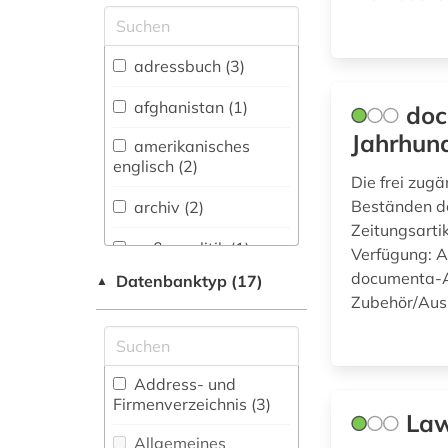
Allgemeine und
vergleichende Sprach-
und
adressbuch (3)
Literaturwissenschaft.
Indogermanistik.
afghanistan (1)
doc
Außereuropäische
Jahrhun
Sprachen und
amerikanisches
Literaturen (2)
englisch (2)
Die frei zug
Anglistik.
Beständen d
archiv (2)
Amerikanistik (2)
Zeitungsartik
außenpolitik (1)
Verfügung: A
Archäologie (0)
documenta-Au
Datenbanktyp (17)
▲
baden-württemberg
Architektur,
Zubehör/Auss
(1)
Bauingenieur- und
Vermessungswesen (0)
berichterstattung (1)
Biologie,
Address- und
berliner zeitung (1)
Biotechnologie (0)
Firmenverzeichnis (3
)
Law
bern (1)
Buch- und
Allgemeines