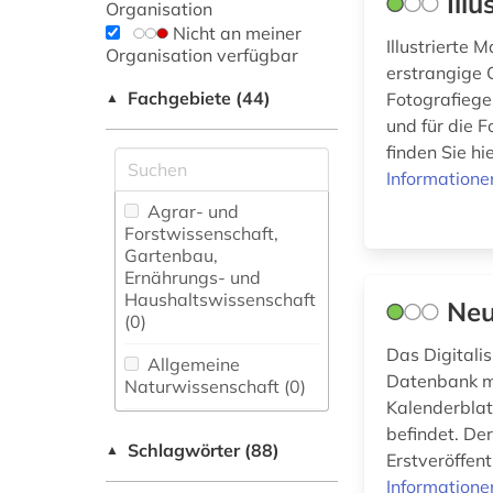
Ill
Organisation
Nicht an meiner
Illustrierte 
Organisation verfügbar
erstrangige 
Fachgebiete (44)
Fotografiege
▲
und für die F
finden Sie h
Informatione
Agrar- und
Forstwissenschaft,
Gartenbau,
Ernährungs- und
Haushaltswissenschaft
Neu
(0)
Das Digitali
Allgemeine
Datenbank mi
Naturwissenschaft (0)
Kalenderblatt
Allgemeine und
befindet. De
Schlagwörter (88)
fachübergreifende
▲
Erstveröffen
Datenbanken (20)
Informatione