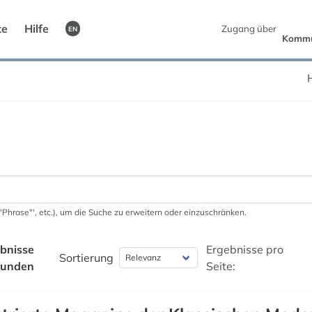
te
Hilfe
Zugang über
EN
Kommun
 '"Phrase"', etc.), um die Suche zu erweitern oder einzuschränken.
bnisse
Ergebnisse pro
Sortierung
funden
Seite: