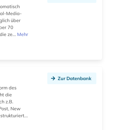
tomatisch
ial-Media-
glich über
ber 70
ie ze...
Mehr
Zur Datenbank
form des
ht die
ch z.B.
 Post, New
rukturiert...