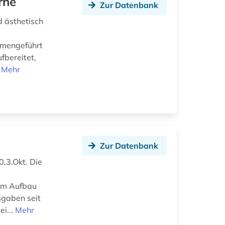
rne
Zur Datenbank
d ästhetisch
ammengeführt
ufbereitet,
.
Mehr
Zur Datenbank
0,3.Okt. Die
 im Aufbau
sgaben seit
ei...
Mehr