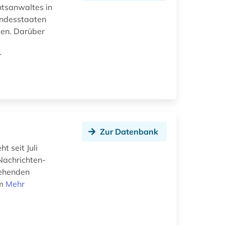
htsanwaltes in
undesstaaten
gen. Darüber
r
Zur Datenbank
 seit Juli
Nachrichten-
gehenden
om
Mehr