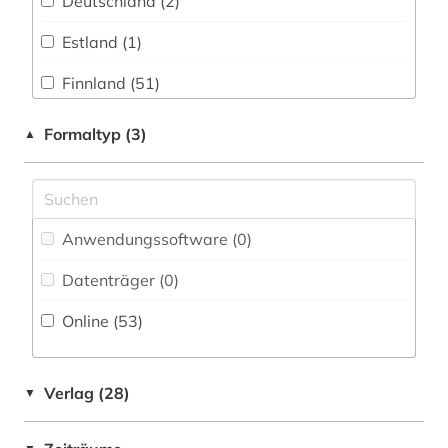
Deutschland (2)
Pädagogik (0)
finnougristik (1)
Estland (1)
Philosophie (0)
firma (1)
Finnland (51)
Physik (0)
firmeninformation (1)
Frankreich (1)
Formaltyp (3)
▲
Politologie (1)
flugfoto (1)
Großbritannien (1)
Psychologie (0)
forstwirtschaft (1)
Island (2)
Rechtswissenschaft (1)
frankreich (1)
Anwendungssoftware (0
)
Lettland (1)
Romanistik (0)
frau (1)
Datenträger (0
)
Litauen (1)
Slavistik (0)
frühe neuzeit (1)
Online (53
)
Norwegen (6)
Soziologie (1)
färöer (1)
Portugal (1)
Sport (0)
Verlag (28)
▼
färöer-inseln (1)
Russland, Sowjetunion (2)
Technik (0)
gerichtsbuch (1)