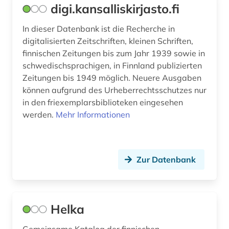
nachruf (1)
digi.kansalliskirjasto.fi
nationalbibliografie (2)
In dieser Datenbank ist die Recherche in
digitalisierten Zeitschriften, kleinen Schriften,
nationalbibliothek (1)
finnischen Zeitungen bis zum Jahr 1939 sowie in
nordeuropa (2)
schwedischsprachigen, in Finnland publizierten
Zeitungen bis 1949 möglich. Neuere Ausgaben
norwegen (7)
können aufgrund des Urheberrechtsschutzes nur
in den friexemplarsbiblioteken eingesehen
open access (1)
werden.
Mehr Informationen
ortsname (1)
partei (1)
Zur Datenbank
polen (1)
portal (1)
Helka
quelle (1)