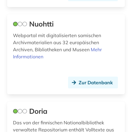
sowjetunion (1)
soziologie (1)
Nuohtti
sundblom, julius (1)
Webportal mit digitalisierten samischen
Archivmaterialien aus 32 europäischen
söderholm, kerstin | schriftstellerin (1)
Archiven, Bibliotheken und Museen
Mehr
tagebuch (1)
Informationen
topelius, zacharias | schriftsteller; historiker;
redakteur; kinderbuchautor (1)
Zur Datenbank
traditionswissenschaft (1)
unternehmen (1)
uppsala (1)
Doria
verwaltung (1)
Das von der finnischen Nationalbibliothek
verwaltete Repositorium enthält Volltexte aus