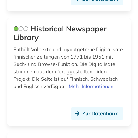
kultur (2)
kulturerbe (2)
Historical Newspaper
Library
kunst (2)
Enthält Volltexte und layoutgetreue Digitalisate
landnutzung (1)
finnischer Zeitungen von 1771 bis 1951 mit
literaturgeschichte (1)
Such- und Browse-Funktion. Die Digitalisate
stammen aus dem fertiggestellten Tiden-
lönnrot, elias | literaturwissenschaftler (1)
Projekt. Die Seite ist auf Finnisch, Schwedisch
und Englisch verfügbar.
Mehr Informationen
mittelalter (2)
nachhaltigkeit (1)
nachlass (1)
Zur Datenbank
nachlassverzeichnis (1)