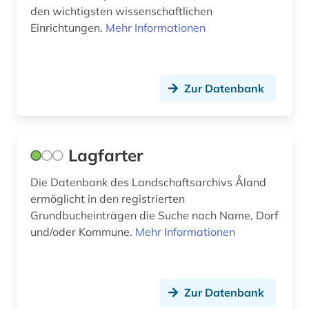
volkskunde (1)
den wichtigsten wissenschaftlichen
Einrichtungen.
Mehr Informationen
volksmusik (1)
waldfinne (1)
waldökosystem (1)
Zur Datenbank
wappen (1)
westermarck, edward | philosoph; soziologe;
Lagfarter
ethnologe (1)
Die Datenbank des Landschaftsarchivs Åland
zeitschriftenaufsatz (1)
ermöglicht in den registrierten
zeitungen (1)
Grundbucheinträgen die Suche nach Name, Dorf
und/oder Kommune.
Mehr Informationen
åbo (1)
åland (2)
Zur Datenbank
ålandinseln (1)