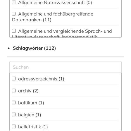
Allgemeine Naturwissenschaft (0)
Allgemeine und fachübergreifende
Datenbanken (11)
Allgemeine und vergleichende Sprach- und
Literaturwissenschaft. Indogermanistik.
Außereuropäische Sprachen und Literaturen (2)
Schlagwörter (112)
▲
Anglistik. Amerikanistik (0)
Archäologie (1)
Architektur, Bauingenieur- und
adressverzeichnis (1)
Vermessungswesen (0)
archiv (2)
Biologie, Biotechnologie (0)
baltikum (1)
Buch- und Bibliothekswesen,
Informationswissenschaft (4)
belgien (1)
Chemie und Pharmazie (0)
belletristik (1)