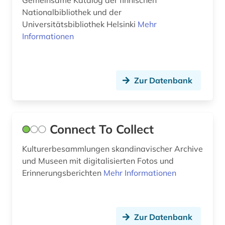
Gemeinsame Katalog der finnischen
rezept (1)
Nationalbibliothek und der
russland (2)
Universitätsbibliothek Helsinki
Mehr
Informationen
same (2)
sammlung (1)
Zur Datenbank
schlacht (1)
schweden (30)
schwedisch (3)
Connect To Collect
siegel (1)
Kulturerbesammlungen skandinavischer Archive
und Museen mit digitalisierten Fotos und
skandinavien (4)
Erinnerungsberichten
Mehr Informationen
slowenien (1)
snellman, johan vilhelm | politiker; philosoph;
herausgeber (1)
Zur Datenbank