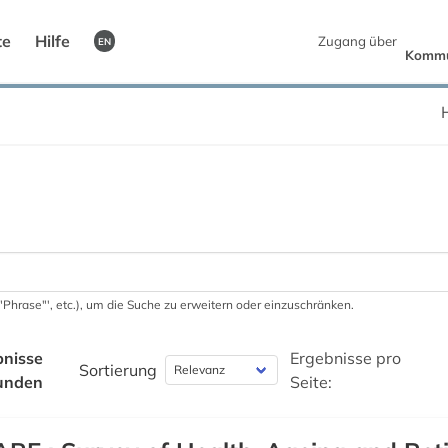
te
Hilfe
Zugang über
EN
Kommun
 '"Phrase"', etc.), um die Suche zu erweitern oder einzuschränken.
bnisse
Ergebnisse pro
Sortierung
unden
Seite: