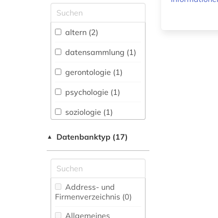
Allgemeine und
vergleichende Sprach-
und
altern (2)
Literaturwissenschaft.
Indogermanistik.
datensammlung (1)
Außereuropäische
Sprachen und
gerontologie (1)
Literaturen (0)
psychologie (1)
Anglistik.
Amerikanistik (0)
soziologie (1)
Archäologie (0)
Datenbanktyp (17)
▲
Architektur,
Bauingenieur- und
Vermessungswesen (0)
Biologie,
Address- und
Biotechnologie (0)
Firmenverzeichnis (0
)
Buch- und
Allgemeines