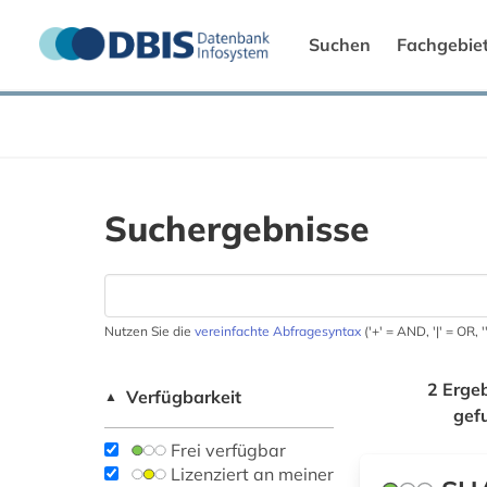
Suchen
Fachgebie
Suchergebnisse
Nutzen Sie die
vereinfachte Abfragesyntax
('+' = AND, '|' = OR,
2 Erge
Verfügbarkeit
▲
gef
Frei verfügbar
Lizenziert an meiner