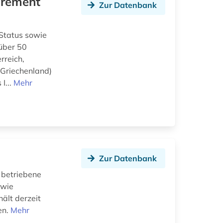
irement
Zur Datenbank
 Status sowie
über 50
rreich,
 Griechenland)
I...
Mehr
Zur Datenbank
 betriebene
 wie
ält derzeit
en.
Mehr