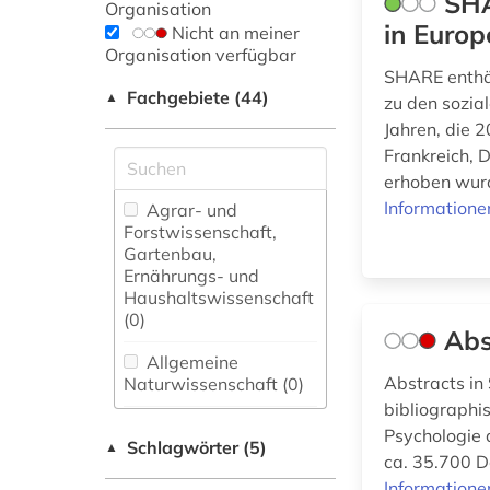
SHA
Organisation
in Europ
Nicht an meiner
Organisation verfügbar
SHARE enthäl
Fachgebiete (44)
▲
zu den sozia
Jahren, die 
Frankreich, 
erhoben wurd
Informatione
Agrar- und
Forstwissenschaft,
Gartenbau,
Ernährungs- und
Haushaltswissenschaft
(0)
Abs
Allgemeine
Abstracts in
Naturwissenschaft (0)
bibliographi
Allgemeine und
Psychologie 
Schlagwörter (5)
fachübergreifende
▲
ca. 35.700 D
Datenbanken (0)
Informatione