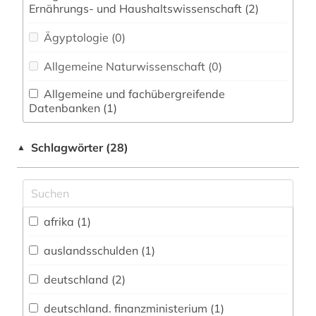
Ernährungs- und Haushaltswissenschaft (2)
Ägyptologie (0)
Allgemeine Naturwissenschaft (0)
Allgemeine und fachübergreifende
Datenbanken (1)
Allgemeine und vergleichende Sprach- und
Schlagwörter (28)
▲
Literaturwissenschaft. Indogermanistik.
Außereuropäische Sprachen und Literaturen (0)
Altorientalistik (0)
afrika (1)
Anglistik. Amerikanistik (0)
Archäologie (0)
auslandsschulden (1)
Architektur, Bauingenieur- und
deutschland (2)
Vermessungswesen (0)
deutschland. finanzministerium (1)