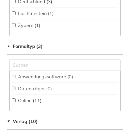
Deutschland (3)
Militärwissenschaft (0)
wirtschaftswissenschaften (1)
Liechtenstein (1)
Musikwissenschaft (0)
zypern (1)
Zypern (1)
Natur- und Umweltschutz (2)
Orientalistik (0)
Formaltyp (3)
▲
Ostasien (0)
Pädagogik (2)
Philosophie (0)
Anwendungssoftware (0
)
Physik (0)
Datenträger (0
)
Online (11
)
Politologie (4)
Psychologie (0)
Verlag (10)
▼
Rechtswissenschaft (2)