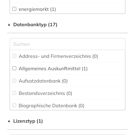
Biologie, Biotechnologie (0)
energiemarkt (1)
Buch- und Bibliothekswesen,
Informationswissenschaft (0)
entwicklungsländer (1)
Datenbanktyp (17)
▲
Chemie und Pharmazie (0)
finanzpolitik (1)
Elektrotechnik, Elektronik, Nachrichtentechnik
gesundheitsindikator (1)
(0)
Address- und Firmenverzeichnis (0
)
internationaler kreditmarkt (1)
Energietechnik (2)
Allgemeines Auskunftmittel (1
)
liechtenstein (1)
Ethnologie (0)
Aufsatzdatenbank (0
)
oecd (2)
Geographie (3)
Bestandsverzeichnis (0
)
post (1)
Geowissenschaften (0)
Biographische Datenbank (0
)
rentenversicherung (1)
Germanistik. Niederlandistik. Skandinavistik
(0)
Buchhandelsverzeichnis (0
)
schienenverkehr (1)
Lizenztyp (1)
▲
Geschichte (0)
Disziplinäre Forschungsdatenrepositorien (1
)
sozialer indikator (1)