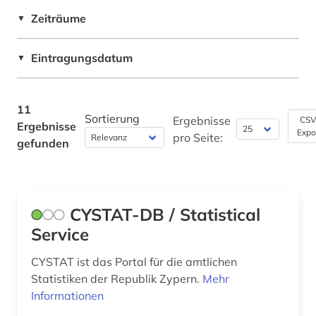
Romanistik (0)
Zeiträume
▼
Slavistik (0)
Eintragungsdatum
▼
Soziologie (3)
Sport (0)
11
Sortierung
Ergebnisse
CSV
Ergebnisse
Technik (0)
Expo
pro Seite:
gefunden
Theologie und Religionswissenschaften (0)
Werkstoffwissenschaften und
Fertigungstechnik (0)
CYSTAT-DB / Statistical
Wirtschaftswissenschaften (11)
Service
Wissenschaftskunde, Forschung, Hochschul-,
CYSTAT ist das Portal für die amtlichen
Museumswesen (0)
Statistiken der Republik Zypern.
Mehr
Informationen