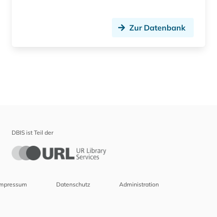
Zur Datenbank
DBIS ist Teil der
Impressum
Datenschutz
Administration