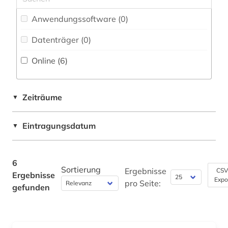
Orientalistik (0)
Anwendungssoftware (0
)
Ostasien (0)
Datenträger (0
)
Online (6
)
Pädagogik (0)
Philosophie (0)
Zeiträume
▼
Physik (0)
Politologie (0)
Eintragungsdatum
▼
Psychologie (0)
6
Rechtswissenschaft (0)
Sortierung
Ergebnisse
CSV
Ergebnisse
Expo
pro Seite:
Romanistik (0)
gefunden
Slavistik (0)
Soziologie (0)