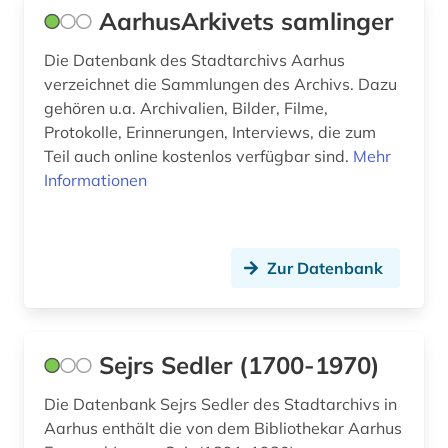
AarhusArkivets samlinger
Sport (0)
Die Datenbank des Stadtarchivs Aarhus
Technik (0)
verzeichnet die Sammlungen des Archivs. Dazu
gehören u.a. Archivalien, Bilder, Filme,
Theologie und Religionswissenschaften (0)
Protokolle, Erinnerungen, Interviews, die zum
Teil auch online kostenlos verfügbar sind.
Mehr
Werkstoffwissenschaften und
Informationen
Fertigungstechnik (0)
Wirtschaftswissenschaften (0)
Wissenschaftskunde, Forschung, Hochschul-,
Zur Datenbank
Museumswesen (0)
Sejrs Sedler (1700-1970)
Die Datenbank Sejrs Sedler des Stadtarchivs in
Aarhus enthält die von dem Bibliothekar Aarhus