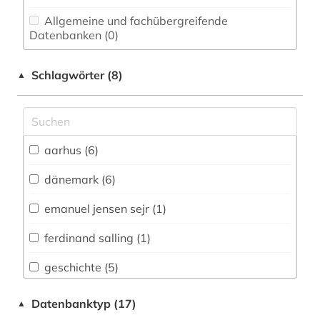
Allgemeine und fachübergreifende
Datenbanken (0)
Allgemeine und vergleichende Sprach- und
Schlagwörter (8)
▲
Literaturwissenschaft. Indogermanistik.
Außereuropäische Sprachen und Literaturen (0)
Altorientalistik (0)
aarhus (6)
Anglistik. Amerikanistik (0)
dänemark (6)
Archäologie (0)
Architektur, Bauingenieur- und
emanuel jensen sejr (1)
Vermessungswesen (0)
ferdinand salling (1)
Biologie, Biotechnologie (0)
geschichte (5)
Buch- und Bibliothekswesen,
Informationswissenschaft (0)
salling, herman | unternehmer (1)
Datenbanktyp (17)
▲