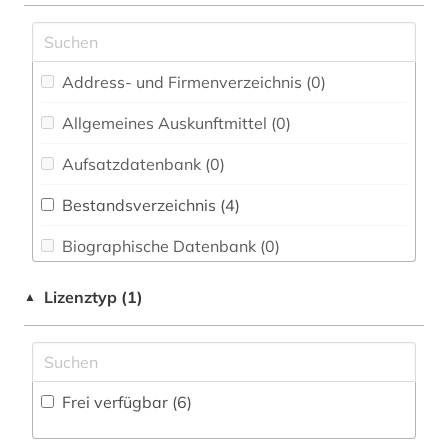
Chemie und Pharmazie (0)
theater (1)
Elektrotechnik, Elektronik, Nachrichtentechnik
warenhaus (1)
(0)
Address- und Firmenverzeichnis (0
)
Energietechnik (0)
Allgemeines Auskunftmittel (0
)
Ethnologie (0)
Aufsatzdatenbank (0
)
Geographie (0)
Bestandsverzeichnis (4
)
Geowissenschaften (0)
Biographische Datenbank (0
)
Germanistik. Niederlandistik. Skandinavistik
(1)
Buchhandelsverzeichnis (0
)
Lizenztyp (1)
▲
Geschichte (6)
Disziplinäre Forschungsdatenrepositorien (0
)
Geschichte der Pädagogik und des
Disziplinäre Repositorien (0
)
Bildungswesens (0)
Frei verfügbar (6)
Fachbibliographie (0
)
Gesundheitswissenschaften (0)