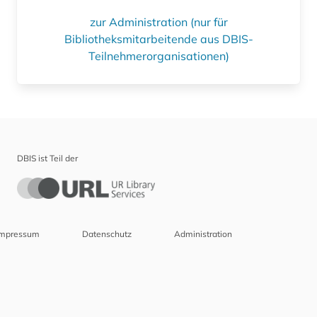
zur Administration (nur für
Bibliotheksmitarbeitende aus DBIS-
Teilnehmerorganisationen)
DBIS ist Teil der
Impressum
Datenschutz
Administration