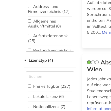
(18)
Aufsatzdate
Address- und
akademie der
werden ca. 3
Biologie,
Firmenverzeichnis (17
)
bildenden künste (1)
Sprachraum, a
Biotechnologie (6)
enthalten. A
Allgemeines
albrecht (1)
Buch- und
Auskunftmittel (8
)
im Volltext,
Bibliothekswesen,
5.200...
Mehr
allgemeines
Informationswissenschaft
Aufsatzdatenbank
bibliothekswesen (1)
(368)
(25
)
altbestand (2)
Chemie und
Bestandsverzeichnis
Pharmazie (3)
(93
)
alte drucke (2)
Lizenztyp (4)
▲
Abs
Elektrotechnik,
Biographische
Wien
alte landesschule
Elektronik,
Datenbank (19
)
korbach (1)
Nachrichtentechnik (5)
Jedes Jahr k
alter druck (2)
Energietechnik (4)
Buchhandelsverzeichnis
auf eine wac
Frei verfügbar (227)
(6
)
Studienabsch
altes buch (8)
Ethnologie (29)
Lokale Lizenz (6)
Lebenswege z
Disziplinäre
repräsentativ
althochdeutsch (2)
Repositorien (1
)
Geographie (18)
Nationallizenz (7)
Informatione