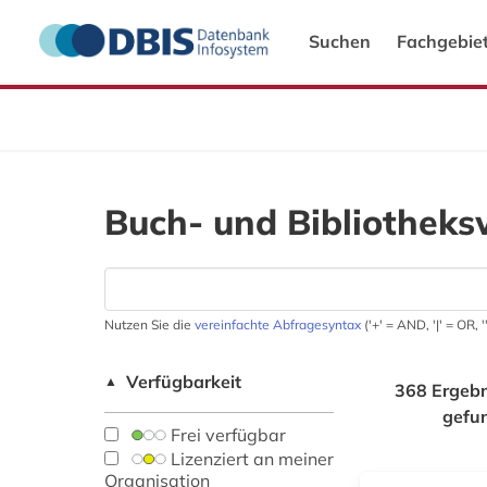
Suchen
Fachgebie
Buch- und Bibliotheks
Nutzen Sie die
vereinfachte Abfragesyntax
('+' = AND, '|' = OR,
Verfügbarkeit
▲
368 Ergebn
gefu
Frei verfügbar
Lizenziert an meiner
Organisation