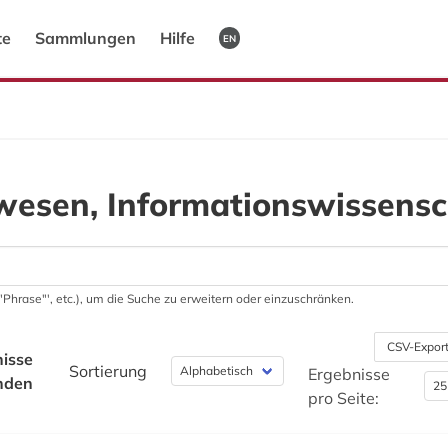
te
Sammlungen
Hilfe
EN
wesen, Informationswissensc
 '"Phrase"', etc.), um die Suche zu erweitern oder einzuschränken.
CSV-Expor
isse
Sortierung
Ergebnisse
nden
pro Seite: