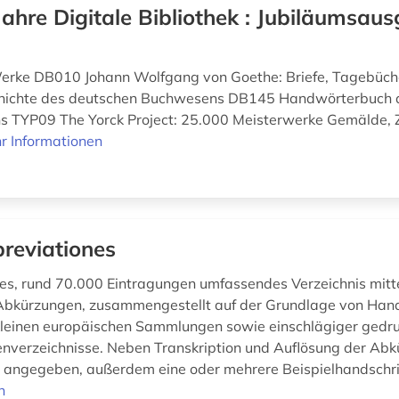
Jahre Digitale Bibliothek : Jubiläumsaus
Werke DB010 Johann Wolfgang von Goethe: Briefe, Tagebüch
ichte des deutschen Buchwesens DB145 Handwörterbuch 
s TYP09 The Yorck Project: 25.000 Meisterwerke Gemälde, 
r Informationen
reviationes
s, rund 70.000 Eintragungen umfassendes Verzeichnis mittel
 Abkürzungen, zusammengestellt auf der Grundlage von Hand
leinen europäischen Sammlungen sowie einschlägiger gedru
nverzeichnisse. Neben Transkription und Auflösung der Abk
t angegeben, außerdem eine oder mehrere Beispielhandschrif
n