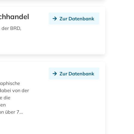
chhandel
Zur Datenbank
n der BRD,
Zur Datenbank
raphische
dabei von der
e die
hen
n über 7...