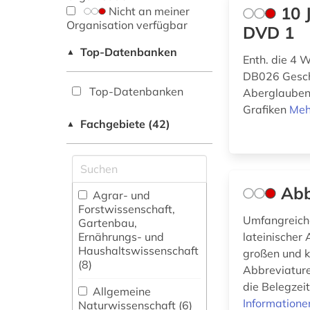
10 
Nicht an meiner
Organisation verfügbar
DVD 1
Top-Datenbanken
▲
Enth. die 4 
DB026 Gesch
Top-Datenbanken
Aberglauben
Grafiken
Meh
Fachgebiete (42)
▲
Abb
Agrar- und
Forstwissenschaft,
Umfangreiche
Gartenbau,
Ernährungs- und
lateinischer
Haushaltswissenschaft
großen und k
(8)
Abbreviature
die Belegzei
Allgemeine
Informatione
Naturwissenschaft (6)