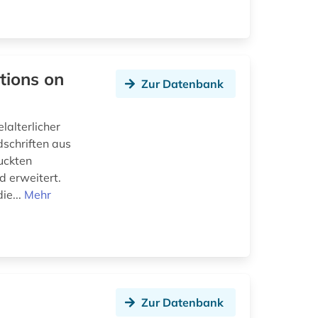
tions on
Zur Datenbank
alterlicher
schriften aus
uckten
d erweitert.
ie...
Mehr
Zur Datenbank