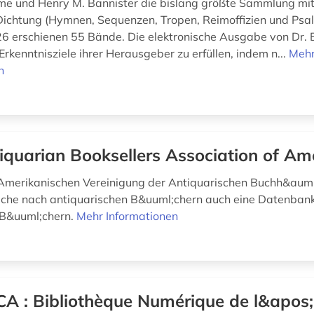
e und Henry M. Bannister die bislang größte Sammlung mitt
 Dichtung (Hymnen, Sequenzen, Tropen, Reimoffizien und Psal
6 erschienen 55 Bände. Die elektronische Ausgabe von Dr. 
Erkenntnisziele ihrer Herausgeber zu erfüllen, indem n...
Meh
n
iquarian Booksellers Association of Am
Amerikanischen Vereinigung der Antiquarischen Buchh&auml;
che nach antiquarischen B&uuml;chern auch eine Datenbank
 B&uuml;chern.
Mehr Informationen
A : Bibliothèque Numérique de l&apos