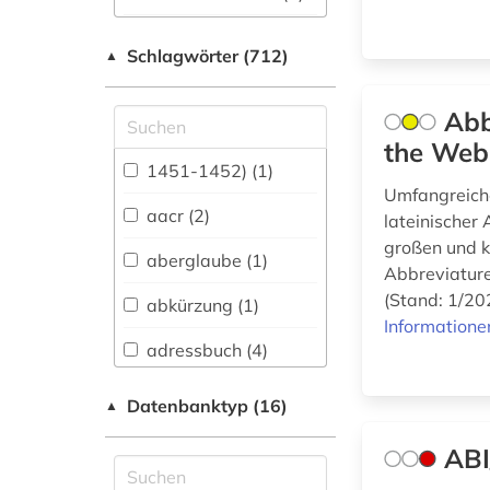
Allgemeine und
Schlagwörter (712)
fachübergreifende
▲
Datenbanken (97)
Abb
Allgemeine und
vergleichende Sprach-
the Web
und
1451-1452) (1)
Literaturwissenschaft.
Umfangreiche
Indogermanistik.
aacr (2)
lateinischer
Außereuropäische
großen und 
Sprachen und
aberglaube (1)
Abbreviature
Literaturen (46)
(Stand: 1/20
abkürzung (1)
Anglistik.
Informatione
Amerikanistik (28)
adressbuch (4)
Archäologie (22)
adresse (3)
Datenbanktyp (16)
▲
Architektur,
adreßbuch (2)
Bauingenieur- und
ABI
Vermessungswesen
afrika (1)