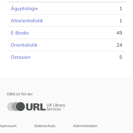
Ägyptologie
1
Altorientalistik
1
E-Books
49
Orientalistik
24
Ostasien
5
DBIS ist Teil der
Impressum
Datenschutz
Administration