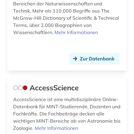
Bereichen der Naturwissenschaften und
didaktik der naturwissenschaften (1)
Technik. Mehr als 110.000 Begriffe aus The
digitalisierung (2)
McGraw-Hill Dictionary of Scientific & Technical
Terms, über 2.000 Biographien von
din normen (1)
Wissenschaftlern.
Mehr Informationen
dissertation (1)
dokumentenserver (4)
Zur Datenbank
dynamik des ozeanbodens (1)
e-book (1)
AccessScience
edition (1)
AccessScience ist eine multidisziplinäre Online-
einführung (1)
Datenbank für MINT-Studierende, Dozenten und
Fachkräfte. Die Fachbeiträge decken alle
electronic lab notebook (1)
wichtigen MINT-Bereiche ab von Astronomie bis
elektrische energie (1)
Zoologie.
Mehr Informationen