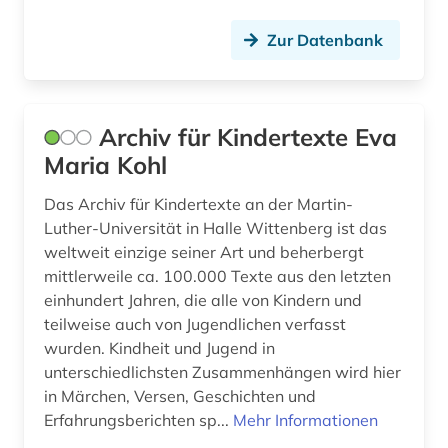
gesellschaft (2)
Zur Datenbank
gesteinskunde (1)
gesundheitswissenschaften (3)
Archiv für Kindertexte Eva
gewerbliche schutzrechte (6)
Maria Kohl
gewerblicher rechtsschutz (7)
Das Archiv für Kindertexte an der Martin-
glazialgeologie (1)
Luther-Universität in Halle Wittenberg ist das
weltweit einzige seiner Art und beherbergt
glaziologie (1)
mittlerweile ca. 100.000 Texte aus den letzten
einhundert Jahren, die alle von Kindern und
global studies (2)
teilweise auch von Jugendlichen verfasst
glossar (1)
wurden. Kindheit und Jugend in
unterschiedlichsten Zusammenhängen wird hier
goethe- und schiller-archiv (1)
in Märchen, Versen, Geschichten und
Erfahrungsberichten sp...
Mehr Informationen
gras (1)