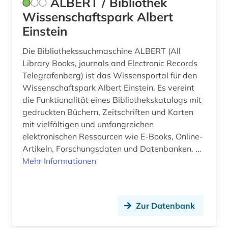
ALBERT / Bibliothek
europäische normen (1)
Wissenschaftspark Albert
Einstein
evaluation (4)
Die Bibliothekssuchmaschine ALBERT (All
evolutionary computation (1)
Library Books, journals and Electronic Records
Telegrafenberg) ist das Wissensportal für den
evolutionsökologie mariner fische (1)
Wissenschaftspark Albert Einstein. Es vereint
exponat (1)
die Funktionalität eines Bibliothekskatalogs mit
gedruckten Büchern, Zeitschriften und Karten
fachliteratur und software (1)
mit vielfältigen und umfangreichen
elektronischen Ressourcen wie E-Books, Online-
fachportal (1)
Artikeln, Forschungsdaten und Datenbanken. ...
fahrzeugtechnik (1)
Mehr Informationen
fernerkundung (3)
festkörperforschung (1)
Zur Datenbank
fid sozial- und kulturanthropologie (1)