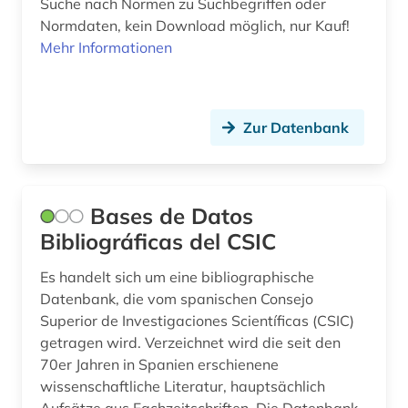
Suche nach Normen zu Suchbegriffen oder
Normdaten, kein Download möglich, nur Kauf!
korea (1)
Mehr Informationen
kultur (5)
kulturerbe (1)
Zur Datenbank
kulturgeschichte (2)
kulturgut (1)
Bases de Datos
kunst (5)
Bibliográficas del CSIC
laborbuch (1)
Es handelt sich um eine bibliographische
laborheft (1)
Datenbank, die vom spanischen Consejo
Superior de Investigaciones Scientíficas (CSIC)
labortechnik (1)
getragen wird. Verzeichnet wird die seit den
70er Jahren in Spanien erschienene
landschaftspflege (1)
wissenschaftliche Literatur, hauptsächlich
landwirtschaft (5)