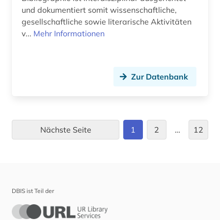
markenzeichen (1)
und dokumentiert somit wissenschaftliche,
maschinelles sehen (1)
gesellschaftliche sowie literarische Aktivitäten
v...
Mehr Informationen
maschinenbau (4)
materialwissenschaft (1)
Zur Datenbank
mathe (1)
mathematik (9)
medienwissenschaft (2)
Nächste Seite
1
2
…
12
medizin (24)
medizingeschichte <fach> (2)
medizintechnik (2)
DBIS ist Teil der
meereskunde (5)