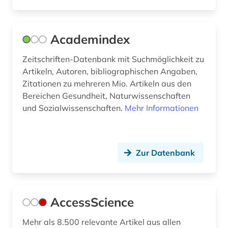
daten (1)
datenbank (1)
Academindex
design (1)
Zeitschriften-Datenbank mit Suchmöglichkeit zu
design history (1)
Artikeln, Autoren, bibliographischen Angaben,
Zitationen zu mehreren Mio. Artikeln aus den
deutsch (5)
Bereichen Gesundheit, Naturwissenschaften
und Sozialwissenschaften.
Mehr Informationen
deutschland (6)
deutschland <ddr> (1)
Zur Datenbank
deutschland gebrauchsmuster (1)
deutschland offenlegungsschrift (1)
deutschland patent (1)
AccessScience
deutschsprachiger raum (1)
Mehr als 8.500 relevante Artikel aus allen