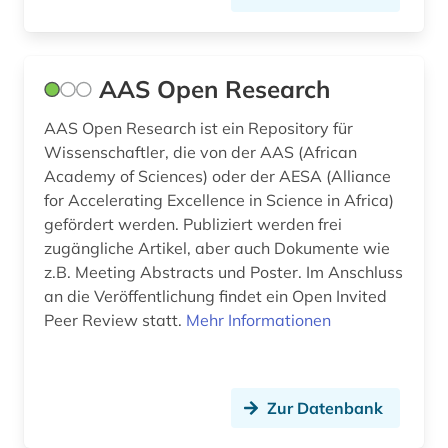
biomedizin (3)
biomedizinische technik (3)
AAS Open Research
biotechnologie (2)
AAS Open Research ist ein Repository für
Wissenschaftler, die von der AAS (African
biowissenschaften (3)
Academy of Sciences) oder der AESA (Alliance
bodenkunde (2)
for Accelerating Excellence in Science in Africa)
gefördert werden. Publiziert werden frei
bodenschutz (1)
zugängliche Artikel, aber auch Dokumente wie
z.B. Meeting Abstracts und Poster. Im Anschluss
bodenökologie (1)
an die Veröffentlichung findet ein Open Invited
brief (3)
Peer Review statt.
Mehr Informationen
briefsammlung (3)
business (1)
Zur Datenbank
charles (1809-1882) (1)