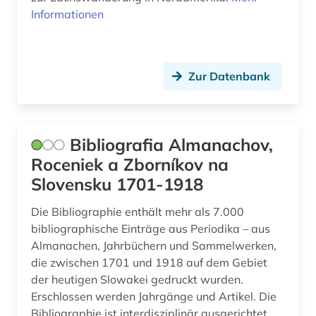
Informationen
linguistic (1)
linguistik (4)
Zur Datenbank
literatur (1)
literaturwissenschaft (5)
Bibliografia Almanachov,
literaturwissenschaften (1)
Roceniek a Zborníkov na
logik (1)
Slovensku 1701-1918
lurche (1)
Die Bibliographie enthält mehr als 7.000
bibliographische Einträge aus Periodika – aus
marine biogeochmie (1)
Almanachen, Jahrbüchern und Sammelwerken,
marine geosysteme (1)
die zwischen 1701 und 1918 auf dem Gebiet
der heutigen Slowakei gedruckt wurden.
maritime meteorologie (1)
Erschlossen werden Jahrgänge und Artikel. Die
Bibliographie ist interdisziplinär ausgerichtet