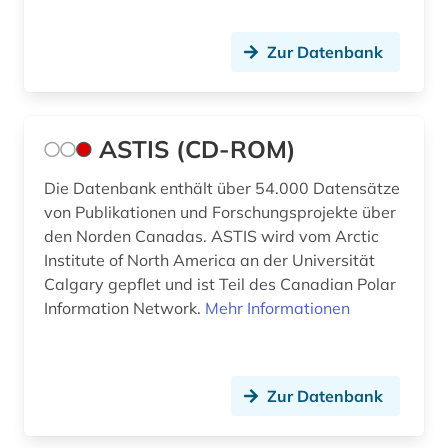
japan (2)
Zur Datenbank
japanologie (1)
kanarische inseln (1)
ASTIS (CD-ROM)
katastrophen (1)
Die Datenbank enthält über 54.000 Datensätze
kernphysik (1)
von Publikationen und Forschungsprojekte über
kinderliteratur (1)
den Norden Canadas. ASTIS wird vom Arctic
Institute of North America an der Universität
klassik stiftung weimar (1)
Calgary gepflet und ist Teil des Canadian Polar
Information Network.
Mehr Informationen
klassik stiftung weimar. direktion museen (2)
klima (2)
klimaforschung (1)
Zur Datenbank
klimageschichte (1)