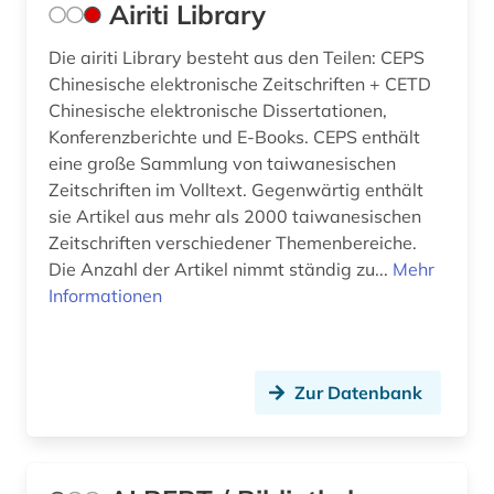
Airiti Library
enzyklopädie (3)
Die airiti Library besteht aus den Teilen: CEPS
erdgas (1)
Chinesische elektronische Zeitschriften + CETD
Chinesische elektronische Dissertationen,
erdwissenschaften (1)
Konferenzberichte und E-Books. CEPS enthält
erfindung (1)
eine große Sammlung von taiwanesischen
Zeitschriften im Volltext. Gegenwärtig enthält
erneuerbare energie (1)
sie Artikel aus mehr als 2000 taiwanesischen
Zeitschriften verschiedener Themenbereiche.
ernährung (1)
Die Anzahl der Artikel nimmt ständig zu...
Mehr
Informationen
erwärmung &lt;meteorologie&gt; (1)
eth zürich (1)
europa (5)
Zur Datenbank
europa patent (2)
europa patentschrift (1)