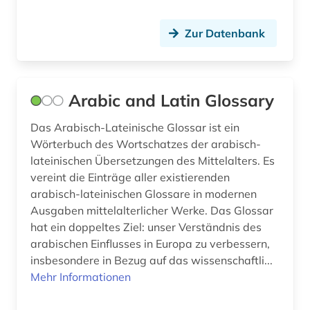
geographische daten (1)
Zur Datenbank
geologie (3)
geophysik (2)
geowissenschaften (16)
Arabic and Latin Glossary
germanistik (1)
Das Arabisch-Lateinische Glossar ist ein
Wörterbuch des Wortschatzes der arabisch-
geschichte (20)
lateinischen Übersetzungen des Mittelalters. Es
vereint die Einträge aller existierenden
geschichte &lt;1801-1819&gt; (1)
arabisch-lateinischen Glossare in modernen
geschichte 1500-2003 (1)
Ausgaben mittelalterlicher Werke. Das Glossar
hat ein doppeltes Ziel: unser Verständnis des
geschichte <1701-1800> (1)
arabischen Einflusses in Europa zu verbessern,
insbesondere in Bezug auf das wissenschaftli...
geschichte der naturwissenschaften (2)
Mehr Informationen
geschütztes design (1)