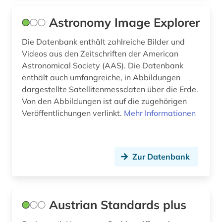
klimatologie (1)
Astronomy Image Explorer
klimawandel (2)
Die Datenbank enthält zahlreiche Bilder und
Videos aus den Zeitschriften der American
klimaänderung (2)
Astronomical Society (AAS). Die Datenbank
kochen (1)
enthält auch umfangreiche, in Abbildungen
dargestellte Satellitenmessdaten über die Erde.
kohle (1)
Von den Abbildungen ist auf die zugehörigen
Veröffentlichungen verlinkt.
Mehr Informationen
kommunikationswissenschaft (1)
konferenz (1)
Zur Datenbank
konferenzen (1)
konferenzschrift (1)
kongress (2)
Austrian Standards plus
kongressbericht (1)