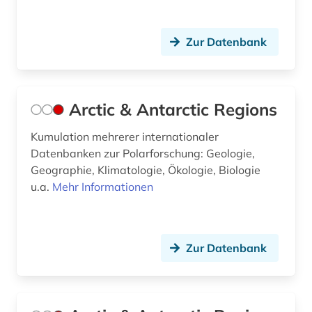
graue literatur (2)
Zur Datenbank
grenzflächen (1)
hispanistik (1)
hochgebirge (1)
Arctic & Antarctic Regions
hochschulschrift (1)
Kumulation mehrerer internationaler
Datenbanken zur Polarforschung: Geologie,
human-computer interface (1)
Geographie, Klimatologie, Ökologie, Biologie
humanbiologie (1)
u.a.
Mehr Informationen
humboldt (1)
humboldt, alexander von | geograf;
Zur Datenbank
naturwissenschaftler; forschungsreisender;
gelehrter; arzt; schriftsteller; geheimer rat (2)
hunger (1)