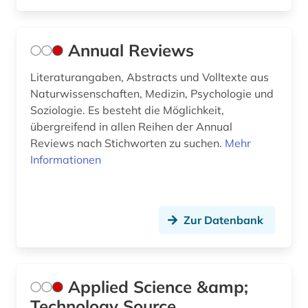
forschungsprojekt (1)
forschungsreise (1)
Annual Reviews
forstwissenschaft (1)
Literaturangaben, Abstracts und Volltexte aus
fotografie (1)
Naturwissenschaften, Medizin, Psychologie und
Soziologie. Es besteht die Möglichkeit,
frankreich (1)
übergreifend in allen Reihen der Annual
Reviews nach Stichworten zu suchen.
Mehr
französisch (3)
Informationen
gastronomie (1)
gaststättengewerbe (1)
Zur Datenbank
gebrauchsmuster (8)
gebrauchsmusteranmeldung (3)
Applied Science &amp;
gebrauchsmusterrecherche (3)
Technology Source