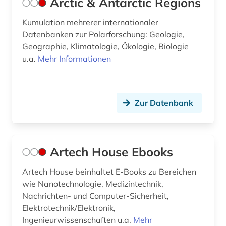
Arctic & Antarctic Regions
hybridrasen (1)
Kumulation mehrerer internationaler
hydrobiologie (1)
Datenbanken zur Polarforschung: Geologie,
Geographie, Klimatologie, Ökologie, Biologie
hydrologie (3)
u.a.
Mehr Informationen
iberoromanistik (1)
iec normen (1)
Zur Datenbank
impact faktoren (3)
industrie (1)
Artech House Ebooks
informatik (9)
Artech House beinhaltet E-Books zu Bereichen
informatik und kommunikationstechnik (2)
wie Nanotechnologie, Medizintechnik,
Nachrichten- und Computer-Sicherheit,
informationswissenschaft (1)
Elektrotechnik/Elektronik,
ingenieurswesen (1)
Ingenieurwissenschaften u.a.
Mehr