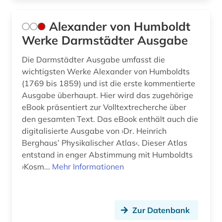
fische (1)
Alexander von Humboldt
fischerei (1)
Werke Darmstädter Ausgabe
formeln (1)
Die Darmstädter Ausgabe umfasst die
wichtigsten Werke Alexander von Humboldts
forschung (4)
(1769 bis 1859) und ist die erste kommentierte
Ausgabe überhaupt. Hier wird das zugehörige
forschungsdaten (2)
eBook präsentiert zur Volltextrecherche über
forschungsdatenmanagement (1)
den gesamten Text. Das eBook enthält auch die
digitalisierte Ausgabe von ›Dr. Heinrich
forschungsdatenrepositorium (1)
Berghaus’ Physikalischer Atlas‹. Dieser Atlas
entstand in enger Abstimmung mit Humboldts
forschungseinrichtung (1)
›Kosm...
Mehr Informationen
forschungseinrichtung wissenschaft technik
verzeichnis (1)
forschungsförderung (1)
Zur Datenbank