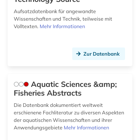
gebrauchsmusterrecht (5)
Aufsatzdatenbank für angewandte
gefahrstoffe (1)
Wissenschaften und Technik, teilweise mit
Volltexten.
Mehr Informationen
gefährdungsklasse (1)
geisteswissenschaft (1)
Zur Datenbank
geisteswissenschaften (14)
genetik (1)
gentechnik (1)
Aquatic Sciences &amp;
Fisheries Abstracts
geochemie (2)
Die Datenbank dokumentiert weltweit
geodynamik (1)
erschienene Fachliteratur zu diversen Aspekten
geodäsie (1)
der aquatischen Wissenschaften und ihrer
Anwendungsgebiete
Mehr Informationen
geografie (3)