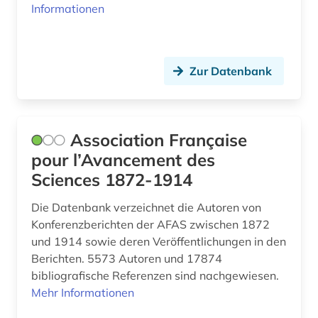
Informationen
ingenieurwissenschaften (6)
interaktionen (1)
Zur Datenbank
interdisziplinarität (1)
international (1)
internationale patente (2)
Association Française
pour l’Avancement des
internationale patentklassifikation (1)
Sciences 1872-1914
isaac (1)
Die Datenbank verzeichnet die Autoren von
iso normen (1)
Konferenzberichten der AFAS zwischen 1872
und 1914 sowie deren Veröffentlichungen in den
italienisch (1)
Berichten. 5573 Autoren und 17874
bibliografische Referenzen sind nachgewiesen.
jahrbuch (1)
Mehr Informationen
jahresbericht (1)