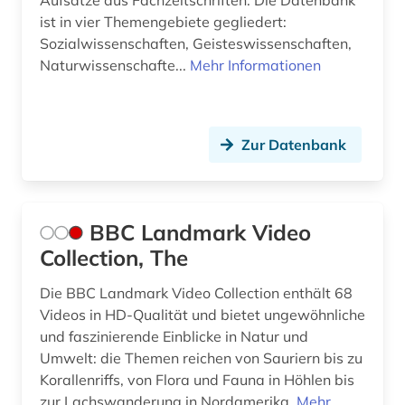
Aufsätze aus Fachzeitschriften. Die Datenbank
ist in vier Themengebiete gegliedert:
latein (1)
Sozialwissenschaften, Geisteswissenschaften,
Naturwissenschafte...
Mehr Informationen
lateinamerika (1)
lebensmittel (2)
lebensmittelhygiene (1)
Zur Datenbank
lebensmittelmikrobiologie (1)
lebensqualität (1)
BBC Landmark Video
Collection, The
lehramt (1)
lehrbuch (1)
Die BBC Landmark Video Collection enthält 68
Videos in HD-Qualität und bietet ungewöhnliche
lehrmittel (1)
und faszinierende Einblicke in Natur und
Umwelt: die Themen reichen von Sauriern bis zu
lexikon (5)
Korallenriffs, von Flora und Fauna in Höhlen bis
zur Lachswanderung in Nordamerika.
Mehr
limnologie (1)