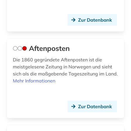
elektronik (2)
elektronische zeitschrift (4)
Zur Datenbank
elektronisches buch (37)
elektrotechnik (5)
Aftenposten
eln (1)
Die 1860 gegründete Aftenposten ist die
emblem (1)
meistgelesene Zeitung in Norwegen und sieht
sich als die maßgebende Tageszeitung im Land.
energieforschung (2)
Mehr Informationen
energietechnik (1)
england (1)
Zur Datenbank
englisch (5)
entdeckung (1)