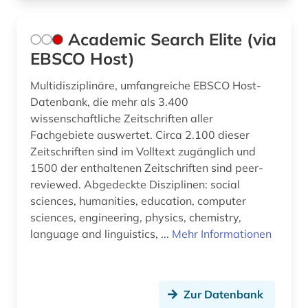
chemie (82)
Academic Search Elite (via
chemische formel (1)
EBSCO Host)
chemische ozeanographie (1)
Multidisziplinäre, umfangreiche EBSCO Host-
Datenbank, die mehr als 3.400
chemische verbindungen (1)
wissenschaftliche Zeitschriften aller
Fachgebiete auswertet. Circa 2.100 dieser
china (4)
Zeitschriften sind im Volltext zugänglich und
christoph jacob (2)
1500 der enthaltenen Zeitschriften sind peer-
reviewed. Abgedeckte Disziplinen: social
cognitive neuroscience (1)
sciences, humanities, education, computer
sciences, engineering, physics, chemistry,
conferences (1)
language and linguistics, ...
Mehr Informationen
cytologie (1)
darwin, charles | naturwissenschaftler;
biologe; geologe (1)
Zur Datenbank