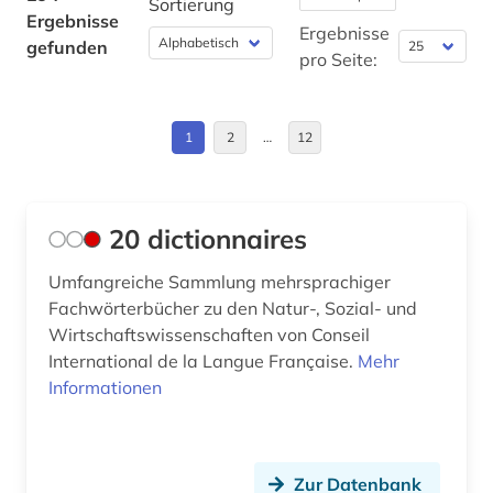
Sortierung
Ergebnisse
bild (1)
Nordamerika (1)
Ergebnisse
gefunden
pro Seite:
bilddatenbank (1)
Norwegen (1)
bildung (1)
Oesterreich (4)
1
2
…
12
bio- und geophysik (2)
Russland, Sowjetunion (1)
biodiversität (1)
Schweden (1)
20 dictionnaires
biografie (4)
Schweiz (2)
Umfangreiche Sammlung mehrsprachiger
biographie (1)
Slowakei (1)
Fachwörterbücher zu den Natur-, Sozial- und
Wirtschaftswissenschaften von Conseil
biographistik (1)
Spanien (1)
International de la Langue Française.
Mehr
Informationen
bioingenieurwesen (1)
Thueringen (3)
biologie (14)
USA (3)
biologische ozeanographie (1)
Ungarn (1)
Zur Datenbank