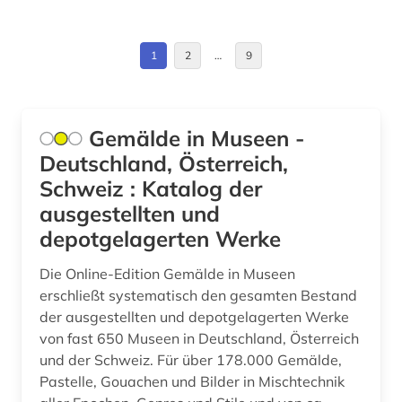
brief (4)
Oesterreich (16)
buchhandel (10)
Osteuropa (1)
1
2
…
9
bundesinnung der bestatter (1)
Rumänien (1)
bundesrecht (1)
Russland, Sowjetunion (4)
Gemälde in Museen -
burgenland (1)
Deutschland, Österreich,
Schweiz (12)
Schweiz : Katalog der
bürgerliches wappen (1)
USA (3)
ausgestellten und
cd-rom (19)
depotgelagerten Werke
chemie (2)
Die Online-Edition Gemälde in Museen
erschließt systematisch den gesamten Bestand
chronikhandschrift (1)
der ausgestellten und depotgelagerten Werke
computerspiel (2)
von fast 650 Museen in Deutschland, Österreich
und der Schweiz. Für über 178.000 Gemälde,
cross border cooperation (1)
Pastelle, Gouachen und Bilder in Mischtechnik