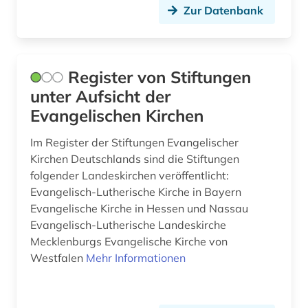
Zur Datenbank
musiktonträger (2)
musikzeitschrift (1)
Register von Stiftungen
münze (1)
unter Aufsicht der
nachschlagewerk (1)
Evangelischen Kirchen
nationalflagge (1)
Im Register der Stiftungen Evangelischer
Kirchen Deutschlands sind die Stiftungen
naturwissenschaft (1)
folgender Landeskirchen veröffentlicht:
neuenhuntorf (1)
Evangelisch-Lutherische Kirche in Bayern
Evangelische Kirche in Hessen und Nassau
niederlande (1)
Evangelisch-Lutherische Landeskirche
Mecklenburgs Evangelische Kirche von
niedersachsen (1)
Westfalen
Mehr Informationen
niederösterreich (1)
norm (2)