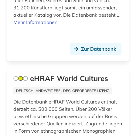
aller Epochen, Genres und Stile und von ca.
datenbank (8)
31.200 Künstlern liegt somit ein umfassender,
datensammlung (2)
aktueller Katalog vor. Die Datenbank besteht ...
Mehr Informationen
dedesdorf (1)
denkmalpflege (1)
Zur Datenbank
deutsche forschungsgemeinschaft (1)
deutsche forschungsgemeinschaft.
senatskommission zur prüfung
gesundheitsschädlicher arbeitsstoffe (1)
eHRAF World Cultures
deutsches sprachgebiet (1)
DEUTSCHLANDWEIT FREI, DFG-GEFÖRDERTE LIZENZ
deutschland (30)
Die Datenbank eHRAF World Cultures enthält
derzeit ca. 500.000 Seiten. Über 200 Völker
digitale quellensammlungen (1)
bzw. ethnische Gruppen werden auf der Basis
verschiedener Quellen indiziert. Zugrunde liegen
digitalisierung (2)
in Form von ethnographischen Monographien,