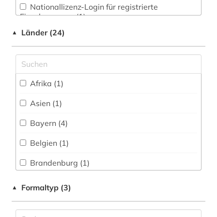
bestatter (1)
Nationallizenz-Login für registrierte
Einzelpersonen (1)
betriebsdaten (1)
Länder (24)
▲
bibel (1)
bibliografie (6)
bibliographie (2)
Afrika (1)
bibliothek (3)
Asien (1)
bibliothekssigel (1)
Bayern (4)
bilanzen (1)
Belgien (1)
bilddatenbank (1)
Brandenburg (1)
biografin (1)
Deutschland (48)
Formaltyp (3)
▲
biographie (1)
Europa (5)