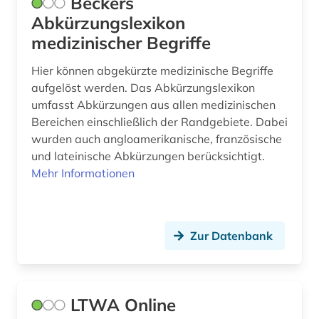
Beckers
gestaltung (1)
Abkürzungslexikon
medizinischer Begriffe
glossar (1)
Hier können abgekürzte medizinische Begriffe
goethe (1)
aufgelöst werden. Das Abkürzungslexikon
goethezeit (1)
umfasst Abkürzungen aus allen medizinischen
Bereichen einschließlich der Randgebiete. Dabei
golzwarden (1)
wurden auch angloamerikanische, französische
und lateinische Abkürzungen berücksichtigt.
grab (4)
Mehr Informationen
grammatik (1)
griechisch (2)
Zur Datenbank
grossbetrieb (2)
großbritannien (2)
LTWA Online
großenkneten (1)