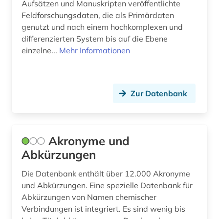
Aufsätzen und Manuskripten veröffentlichte
dissertation (1)
Feldforschungsdaten, die als Primärdaten
doetichum (1)
genutzt und nach einem hochkomplexen und
differenzierten System bis auf die Ebene
druckgraphik (1)
einzelne...
Mehr Informationen
dvd-video (1)
e-learning (1)
Zur Datenbank
eberhard (1)
einwanderer (2)
Akronyme und
einwanderung (1)
Abkürzungen
elektronische medien (1)
Die Datenbank enthält über 12.000 Akronyme
elektronische zeitschrift (1)
und Abkürzungen. Eine spezielle Datenbank für
Abkürzungen von Namen chemischer
elektronisches buch (1)
Verbindungen ist integriert. Es sind wenig bis