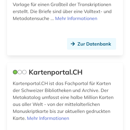
Vorlage für einen Großteil der Transkriptionen
kunst (5)
erstellt. Die Briefe sind über eine Volltext- und
kunstauktion (1)
Metadatensuche ...
Mehr Informationen
kupferstich (1)
kursangebot (1)
Zur Datenbank
künstler (1)
landeskunde (1)
Kartenportal.CH
landschaftsarchitektur (1)
Kartenportal.CH ist das Fachportal für Karten
latein (3)
der Schweizer Bibliotheken und Archive. Der
Metakatalog umfasst eine halbe Million Karten
leihmaterial (1)
aus aller Welt - von der mittelalterlichen
Manuskriptkarte bis zur aktuellen gedruckten
lexikon (1)
Karte.
Mehr Informationen
liber civitatis (1)