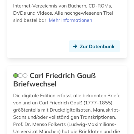
klein- und mittelbetrieb (1)
Internet-Verzeichnis von Büchern, CD-ROMs,
DVDs und Videos. Alle nachgewiesenen Titel
klinisches experiment (5)
sind bestellbar.
Mehr Informationen
komintern (1)
kominternarchiv (1)
Zur Datenbank
komposition (musik) (1)
konstrukteur (1)
Carl Friedrich Gauß
kulturanthropologie (1)
Briefwechsel
kulturelle einrichtung (1)
Die digitale Edition erfasst alle bekannten Briefe
von und an Carl Friedrich Gauß (1777-1855),
kulturverband (1)
größtenteils mit Druckdigitalisaten, Manuskript-
kulturvergleich (1)
Scans und/oder vollständigen Transkriptionen.
Prof. Dr. Menso Folkerts (Ludwig-Maximilians-
kulturwissenschaften (1)
Universität München) hat die Briefdaten und die