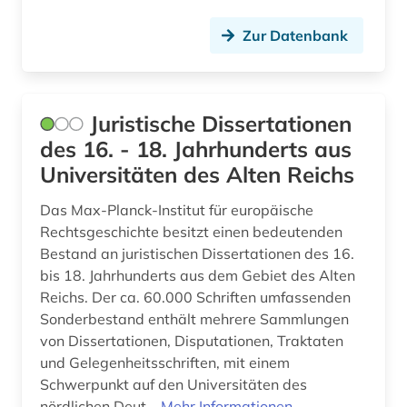
finanzinformation (1)
Zur Datenbank
firma (1)
flagge (1)
Juristische Dissertationen
flora (2)
des 16. - 18. Jahrhunderts aus
Universitäten des Alten Reichs
foraminiferen (1)
Das Max-Planck-Institut für europäische
forschung (2)
Rechtsgeschichte besitzt einen bedeutenden
Bestand an juristischen Dissertationen des 16.
forschungseinrichtung (2)
bis 18. Jahrhunderts aus dem Gebiet des Alten
forschungsförderung (2)
Reichs. Der ca. 60.000 Schriften umfassenden
Sonderbestand enthält mehrere Sammlungen
forschungsprojekt (1)
von Dissertationen, Disputationen, Traktaten
und Gelegenheitsschriften, mit einem
forum menschenrechte (1)
Schwerpunkt auf den Universitäten des
frankreich (3)
nördlichen Deut...
Mehr Informationen