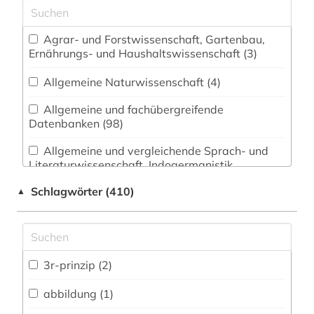
Agrar- und Forstwissenschaft, Gartenbau,
Ernährungs- und Haushaltswissenschaft (3)
Allgemeine Naturwissenschaft (4)
Allgemeine und fachübergreifende
Datenbanken (98)
Allgemeine und vergleichende Sprach- und
Literaturwissenschaft. Indogermanistik.
Außereuropäische Sprachen und Literaturen (3)
Schlagwörter (410)
▲
Anglistik. Amerikanistik (2)
Archäologie (1)
Architektur, Bauingenieur- und
3r-prinzip (2)
Vermessungswesen (7)
abbildung (1)
Biologie, Biotechnologie (7)