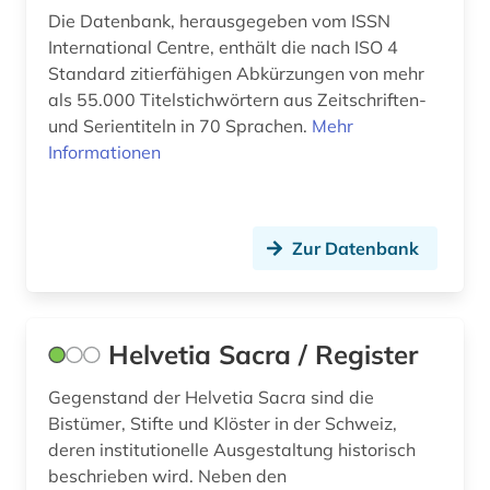
Die Datenbank, herausgegeben vom ISSN
gruß (1)
International Centre, enthält die nach ISO 4
Standard zitierfähigen Abkürzungen von mehr
habsburger (1)
als 55.000 Titelstichwörtern aus Zeitschriften-
hammelwarden (1)
und Serientiteln in 70 Sprachen.
Mehr
Informationen
handschrift (7)
hebraistik (1)
Zur Datenbank
heiliges römisches reich. reichshofrat (1)
heim (1)
heimunterbringung (1)
Helvetia Sacra / Register
heraldik (1)
Gegenstand der Helvetia Sacra sind die
Bistümer, Stifte und Klöster in der Schweiz,
herbarium (3)
deren institutionelle Ausgestaltung historisch
beschrieben wird. Neben den
herzogin anna amalia bibliothek (1)