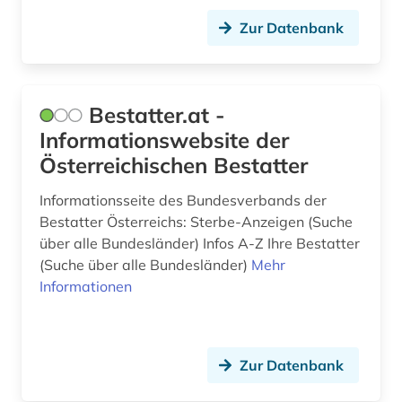
geschichte (21)
Zur Datenbank
geschichte 1150-1350 (1)
geschichte 1200-1900 (1)
Bestatter.at -
geschichte 1300-1600 (1)
Informationswebsite der
Österreichischen Bestatter
geschichte 1450-1700 (1)
geschichte 1500 - 1800 (1)
Informationsseite des Bundesverbands der
Bestatter Österreichs: Sterbe-Anzeigen (Suche
geschichte 1621-1905 (2)
über alle Bundesländer) Infos A-Z Ihre Bestatter
(Suche über alle Bundesländer)
Mehr
geschichte 1652-1818 (1)
Informationen
geschichte 1700 ff. (1)
geschichte 1720-1900 (1)
Zur Datenbank
geschichte 1778-1819 (1)