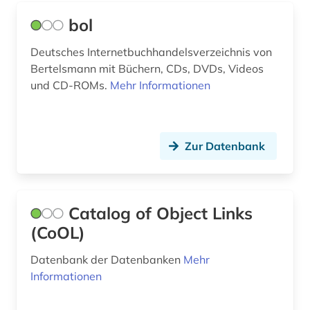
europäische union (2)
bol
evangelisch-lutherische kirche in bayern (1)
Deutsches Internetbuchhandelsverzeichnis von
evangelisch-lutherische landeskirche
Bertelsmann mit Büchern, CDs, DVDs, Videos
mecklenburgs (1)
und CD-ROMs.
Mehr Informationen
evangelische kirche (1)
evangelische kirche in hessen und nassau (1)
Zur Datenbank
evangelische kirche von westfalen (1)
familie (19)
Catalog of Object Links
familienwappen (1)
(CoOL)
fedderwarden (1)
Datenbank der Datenbanken
Mehr
Informationen
fid biodiversitätsforschung (1)
film (3)