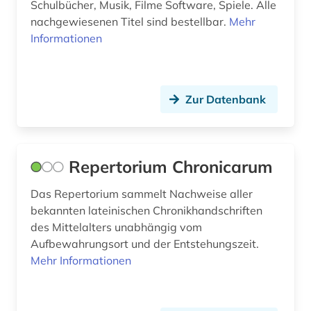
Schulbücher, Musik, Filme Software, Spiele. Alle
menschenrechtsorganisation (1)
nachgewiesenen Titel sind bestellbar.
Mehr
Informationen
menschenrechtspolitik (1)
mikrofilm (1)
Zur Datenbank
mikroform (2)
mikroverfilmung (2)
mittelalter (1)
Repertorium Chronicarum
mittellatein (1)
Das Repertorium sammelt Nachweise aller
bekannten lateinischen Chronikhandschriften
moldawien (1)
des Mittelalters unabhängig vom
Aufbewahrungsort und der Entstehungszeit.
museum (4)
Mehr Informationen
musik (3)
musikalien (2)