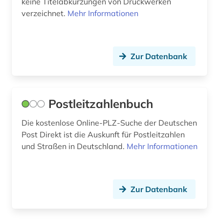
keine Titelabkürzungen von Druckwerken
elsfleth (1)
verzeichnet.
Mehr Informationen
en-norm (1)
en-vornorm (1)
Zur Datenbank
englischsprachige literatur (1)
enzyklopädie (1)
Postleitzahlenbuch
erschließung (2)
Die kostenlose Online-PLZ-Suche der Deutschen
europa (7)
Post Direkt ist die Auskunft für Postleitzahlen
european neighbourhood instrument (1)
und Straßen in Deutschland.
Mehr Informationen
europäer (2)
europäische technische bewertung (eta) (1)
Zur Datenbank
europäische technische zulassung (eta) (1)