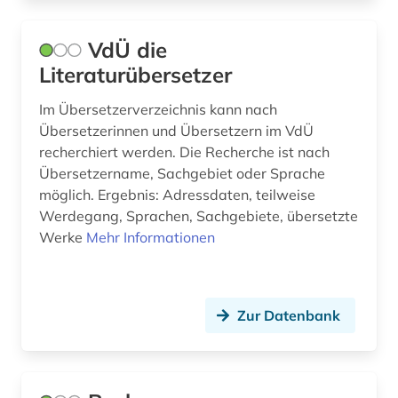
geschichte 1820-1939 (1)
VdÜ die
geschichte 1830-1945 (1)
Literaturübersetzer
geschichte 1892-1957 (1)
Im Übersetzerverzeichnis kann nach
geschichte 1895-1998 (1)
Übersetzerinnen und Übersetzern im VdÜ
recherchiert werden. Die Recherche ist nach
geschichte 1917 - 1928 (1)
Übersetzername, Sachgebiet oder Sprache
möglich. Ergebnis: Adressdaten, teilweise
geschichte 1938-1945 (1)
Werdegang, Sprachen, Sachgebiete, übersetzte
geschichte 500 - 1250 (1)
Werke
Mehr Informationen
geschichte 500-1500 (2)
geschichte 500-1600 (1)
Zur Datenbank
geschichte <1500 - 1800> (1)
geschäftstätigkeit (1)