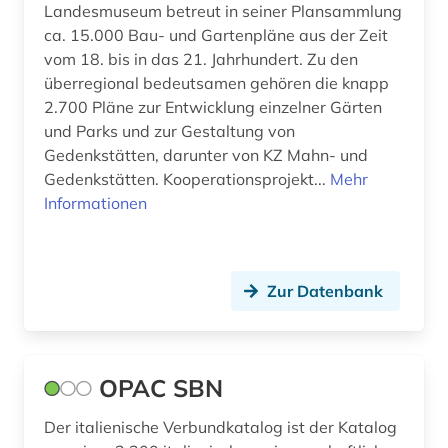
Landesmuseum betreut in seiner Plansammlung
installation <kunst> (1)
ca. 15.000 Bau- und Gartenpläne aus der Zeit
vom 18. bis in das 21. Jahrhundert. Zu den
instrument für heranführungshilfe (1)
überregional bedeutsamen gehören die knapp
2.700 Pläne zur Entwicklung einzelner Gärten
inszenierte photographie (1)
und Parks und zur Gestaltung von
Gedenkstätten, darunter von KZ Mahn- und
internationale beziehungen (1)
Gedenkstätten. Kooperationsprojekt...
Mehr
internationale organisation (1)
Informationen
internet (3)
interreg (1)
Zur Datenbank
isbn (2)
italien (4)
OPAC SBN
jade <wesermarsch> (1)
Der italienische Verbundkatalog ist der Katalog
jazz (2)