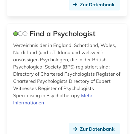
Zur Datenbank
online-publikation (2)
orgel (1)
Find a Psychologist
ortsverzeichnis (1)
Verzeichnis der in England, Schottland, Wales,
ostrakon (1)
Nordirland (und z.T. Irland und weltweit)
papyrus (2)
ansässigen Psychologen, die in der British
Psychological Society (BPS) registriert sind:
patente (1)
Directory of Chartered Psychologists Register of
Chartered Psychologists Directory of Expert
person (1)
Witnesses Register of Psychologists
Specialising in Psychotherapy
Mehr
pflanzen (3)
Informationen
pharmazie (8)
photographie (1)
Zur Datenbank
piktogramm (1)