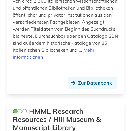
von circa 2.300 italienischen wissenschaftlichen
und öffentlichen Bibliotheken und Bibliotheken
johann wolfgang von (1)
öffentlicher und privater Institutionen aus den
verschiedensten Fachgebieten. Angezeigt
johannes (1)
werden Titeldaten vom Beginn des Buchdrucks
judaistik (1)
bis heute. Durchsuchbar über den Catalogo SBN
sind außerdem historische Kataloge von 35
juden (1)
italienischen Bibliotheken und ...
Mehr
Informationen
judenverfolgung (1)
judenvernichtung (1)
jugendliteratur (1)
Zur Datenbank
jüdische sozialdemokratische arbeiterpartei
(1)
HMML Research
jüdische studien (1)
Resources / Hill Museum &
karte (3)
Manuscript Library