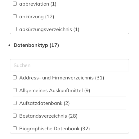
abbreviation (1)
Buch- und Bibliothekswesen,
Informationswissenschaft (15)
abkürzung (12)
Chemie und Pharmazie (9)
abkürzungsverzeichnis (1)
Elektrotechnik, Elektronik, Nachrichtentechnik
accum (1)
Datenbanktyp (17)
▲
(1)
adel (2)
Energietechnik (0)
adressbuch (2)
Ethnologie (1)
Address- und Firmenverzeichnis (31
)
adresse (1)
Geographie (4)
Allgemeines Auskunftmittel (9
)
adressverzeichnis (2)
Geowissenschaften (4)
Aufsatzdatenbank (2
)
adreßbuch (3)
Germanistik. Niederlandistik. Skandinavistik
(5)
Bestandsverzeichnis (28
)
afrika (1)
Geschichte (46)
Biographische Datenbank (32
)
akronym (5)