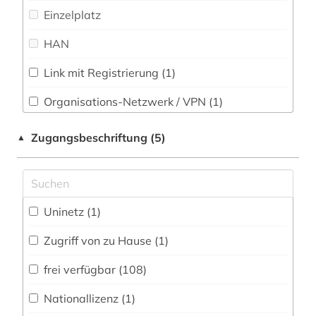
Soziologie (2)
Einzelplatz
baustoff (2)
Sport (0)
HAN
bautechnik (3)
Technik (6)
bauteil (1)
Link mit Registrierung (1)
Theologie und Religionswissenschaften (11)
bauweise (1)
Organisations-Netzwerk / VPN (1)
Werkstoffwissenschaften und
bauwesen (1)
Shibboleth (1)
Fertigungstechnik (1)
Zugangsbeschriftung (5)
▲
Zugriff vor Ort
bayern (3)
Wirtschaftswissenschaften (12)
Wissenschaftskunde, Forschung, Hochschul-,
behörde (1)
Museumswesen (3)
Uninetz (1)
belgien (1)
Zugriff von zu Hause (1)
berlin deutsches institut für menschenrechte
(1)
frei verfügbar (108)
berne <wesermarsch> (1)
Nationallizenz (1)