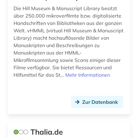
katalog (7)
Die Hill Museum & Manuscript Library besitzt
über 250.000 mikroverfilmte bzw. digitalisierte
katholische kirche (1)
Handschriften von Bibliotheken aus der ganzen
kennzahlen (1)
Welt. vHMML (virtual Hill Museum & Manuscript
Library) macht hochauflösende Bilder von
keramik (1)
Manuskripten und Beschreibungen zu
Manuskripten aus der HMML-
kinderliteratur (1)
Mikrofilmsammlung sowie Scans einiger dieser
Filme verfügbar. Sie bietet Ressourcen und
kirche (1)
Hilfsmittel für das St...
Mehr Informationen
kirchliche einrichtung (1)
kirchliche stiftung (1)
Zur Datenbank
kitsurim (1)
kizurim (1)
Thalia.de
klassifikation (1)