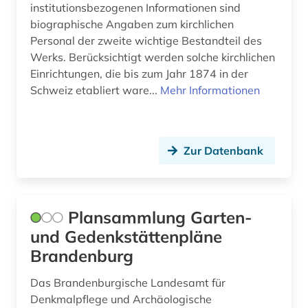
institutionsbezogenen Informationen sind
hessen (1)
biographische Angaben zum kirchlichen
Personal der zweite wichtige Bestandteil des
historische persönlichkeit (1)
Werks. Berücksichtigt werden solche kirchlichen
Einrichtungen, die bis zum Jahr 1874 in der
historischer garten (2)
Schweiz etabliert ware...
Mehr Informationen
historischer park (1)
hochschulschrift (1)
Zur Datenbank
humanismus (1)
höfling (1)
Plansammlung Garten-
immobilien (1)
und Gedenkstättenpläne
immobilienwirtschaft (1)
Brandenburg
incipit (1)
Das Brandenburgische Landesamt für
Denkmalpflege und Archäologische
inkunabel (1)