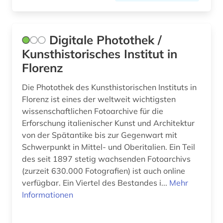
poalei zion (1)
Digitale Photothek /
polizeirecht (1)
Kunsthistorisches Institut in
porzellan (1)
Florenz
postleitzahl (1)
Die Photothek des Kunsthistorischen Instituts in
Florenz ist eines der weltweit wichtigsten
predigt (1)
wissenschaftlichen Fotoarchive für die
preis (2)
Erforschung italienischer Kunst und Architektur
von der Spätantike bis zur Gegenwart mit
preußen (1)
Schwerpunkt in Mittel- und Oberitalien. Ein Teil
des seit 1897 stetig wachsenden Fotoarchivs
privatbibliothek (1)
(zurzeit 630.000 Fotografien) ist auch online
prüfzeugnis (1)
verfügbar. Ein Viertel des Bestandes i...
Mehr
Informationen
psychologe (1)
psychotherapeut (1)