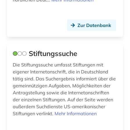
französisches sprachgebiet (1)
fremdsprache (1)
Zur Datenbank
friedhof (4)
förderung (3)
Stiftungssuche
förderungsprogramm (1)
Die Stiftungssuche umfasst Stiftungen mit
galerie (1)
eigener Internetanschrift, die in Deutschland
tätig sind. Das Suchergebnis informiert über die
gartenbau (1)
gemeinnützigen Aufgaben, Möglichkeiten der
Antragstellung sowie die Internetanschriften
gattung (1)
der einzelnen Stiftungen. Auf der Seite werden
gauß, carl friedrich | mathematiker; geodät;
außerdem Suchdienste US-amerikanischer
astronom; physiker (1)
Stiftungen verlinkt.
Mehr Informationen
gedenkstätte (1)