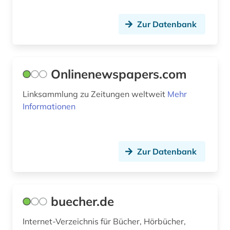
lied (1)
Zur Datenbank
lieferbare werke (1)
lieferbares buch (2)
Onlinenewspapers.com
literatur (2)
Linksammlung zu Zeitungen weltweit
Mehr
mak-wert (3)
Informationen
makrofossil (1)
malerei (2)
Zur Datenbank
marktübersicht (3)
massive open online course (1)
buecher.de
matrikel (1)
Internet-Verzeichnis für Bücher, Hörbücher,
medizin (1)