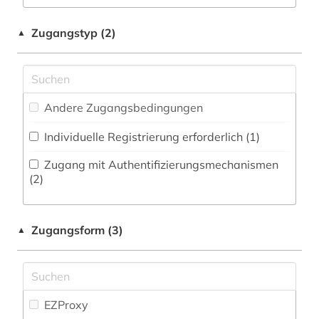
Militärwissenschaft (0)
auswanderer (2)
Zeitungs-, Zeitschriftenbibliographie (4
)
Musikwissenschaft (17)
Zugangstyp (2)
▲
auswanderung (1)
Natur- und Umweltschutz (0)
autograph (1)
Pädagogik (1)
autor (1)
Andere Zugangsbedingungen
Philosophie (1)
barßel (1)
Individuelle Registrierung erforderlich (1)
Physik (1)
bat-wert (3)
Zugang mit Authentifizierungsmechanismen
Politologie (6)
(2)
bauausführung (1)
Psychologie (1)
bauleistung (1)
Zugangsform (3)
▲
Rechtswissenschaft (8)
baumaschine (1)
Romanistik (4)
baupolizei (1)
Slavistik (1)
EZProxy
bauprodukt (2)