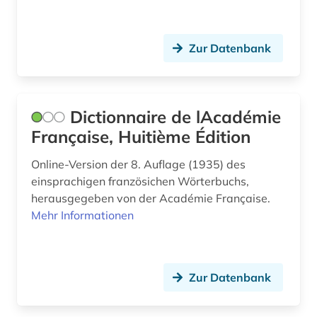
sprachschwierigkeit (1)
sprachunterricht (1)
Zur Datenbank
sprachwissenschaft (119)
stilistik (2)
Dictionnaire de lAcadémie
södra dalsland (1)
Française, Huitième Édition
südschweden (1)
Online-Version der 8. Auflage (1935) des
einsprachigen französichen Wörterbuchs,
text (1)
herausgegeben von der Académie Française.
textcorpus (1)
Mehr Informationen
texte (1)
textkorpus (2)
Zur Datenbank
translationswissenschaft (1)