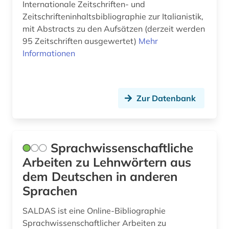
Internationale Zeitschriften- und
kulturwissenschaften (24)
Zeitschrifteninhaltsbibliographie zur Italianistik,
kunstgeschichte (1)
mit Abstracts zu den Aufsätzen (derzeit werden
95 Zeitschriften ausgewertet)
Mehr
kunstmusik (1)
Informationen
landeskunde (19)
latein (1)
Zur Datenbank
lateinamerika (4)
lateinamerikaforschung (1)
Sprachwissenschaftliche
laut (1)
Arbeiten zu Lehnwörtern aus
dem Deutschen in anderen
lehnwort (2)
Sprachen
lexikon (4)
SALDAS ist eine Online-Bibliographie
linguistik (9)
Sprachwissenschaftlicher Arbeiten zu