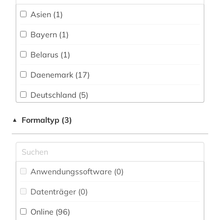
forschung (1)
Asien (1)
frankokanadisch (1)
Bayern (1)
frankophonie (1)
Belarus (1)
frankreich (6)
Daenemark (17)
französisch (10)
Deutschland (5)
färöisch (3)
Europa (2)
Formaltyp (3)
▲
galicien (1)
Finnland (1)
galloromanisch (1)
Frankreich (13)
Anwendungssoftware (0
)
galloromanistik (30)
Großbritannien (1)
Datenträger (0
)
geisteswissenschaften (4)
Island (3)
Online (96
)
gelehrtenkorrespondenz (1)
Italien (10)