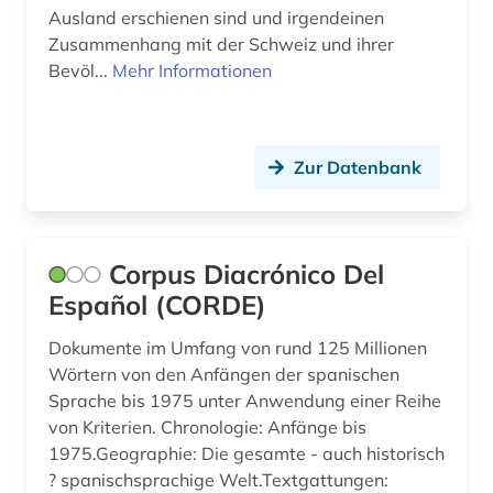
rohdaten (1)
Ausland erschienen sind und irgendeinen
Zusammenhang mit der Schweiz und ihrer
romanische sprachen (2)
Bevöl...
Mehr Informationen
romanische sprachen und literaturen (1)
romanistik (8)
Zur Datenbank
rumänien (1)
russisch (2)
Corpus Diacrónico Del
rätoromanisch (2)
Español (CORDE)
sanskrit (1)
Dokumente im Umfang von rund 125 Millionen
sardisch (1)
Wörtern von den Anfängen der spanischen
Sprache bis 1975 unter Anwendung einer Reihe
schuchardt (1)
von Kriterien. Chronologie: Anfänge bis
1975.Geographie: Die gesamte - auch historisch
schweden (2)
? spanischsprachige Welt.Textgattungen: