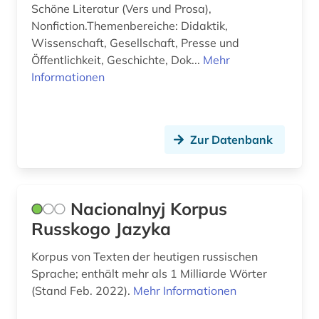
schwedisch (9)
Schöne Literatur (Vers und Prosa),
Nonfiction.Themenbereiche: Didaktik,
schweiz (2)
Wissenschaft, Gesellschaft, Presse und
Öffentlichkeit, Geschichte, Dok...
Mehr
schweizerische nationalbibliothek (1)
Informationen
sibirien (1)
sizilianisch (1)
Zur Datenbank
slavistik (1)
sozialgeschichte (1)
Nacionalnyj Korpus
sozialwissenschaften (3)
Russkogo Jazyka
soziologie (1)
Korpus von Texten der heutigen russischen
spanien (8)
Sprache; enthält mehr als 1 Milliarde Wörter
(Stand Feb. 2022).
Mehr Informationen
spanisch (10)