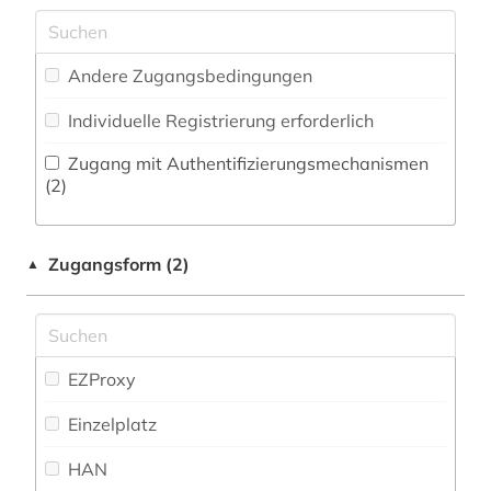
Militärwissenschaft (0)
deutsch (6)
Zeitungs-, Zeitschriftenbibliographie (2
)
Musikwissenschaft (2)
deutsche sprache (1)
Andere Zugangsbedingungen
Natur- und Umweltschutz (0)
deutschland (1)
Individuelle Registrierung erforderlich
Pädagogik (3)
dialekt (2)
Zugang mit Authentifizierungsmechanismen
Philosophie (2)
(2)
dialektologie (1)
Physik (0)
didaktik (1)
Zugangsform (2)
▲
Politologie (2)
dissertation (1)
Psychologie (1)
dissertationen (1)
Rechtswissenschaft (1)
EZProxy
dolmetschen (1)
Romanistik (61)
Einzelplatz
druckwerk (3)
Slavistik (7)
HAN
dänisch (16)