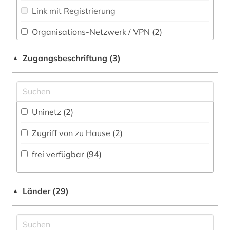
Soziologie (3)
Link mit Registrierung
e-book (1)
Sport (0)
elektronisches buch (4)
Organisations-Netzwerk / VPN (2)
Technik (1)
englisch (5)
Shibboleth (2)
Zugangsbeschriftung (3)
▲
Theologie und Religionswissenschaften (1)
Zugriff vor Ort
englische sprachwissenschaft (1)
Werkstoffwissenschaften und
etymologie (2)
Fertigungstechnik (0)
Uninetz (2)
europa (1)
Wirtschaftswissenschaften (0)
Zugriff von zu Hause (2)
Wissenschaftskunde, Forschung, Hochschul-,
fachdidaktik (12)
Museumswesen (1)
frei verfügbar (94)
fachgeschichte (1)
fachportal (2)
Länder (29)
▲
finnlandschwedisch (2)
flektion (1)