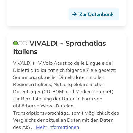
spanische literatur (1)
Zur Datenbank
sprachatlas (1)
sprachbeispiele (1)
sprachdaten (1)
VIVALDI - Sprachatlas
Italiens
sprachdokumentation (1)
VIVALDI (= VIVaio Acustico delle Lingue e dei
sprache (3)
Dialetti dItalia) hat sich folgende Ziele gesetzt:
sprachenlernen (1)
Sammlung aktueller Dialektdaten in allen
Regionen Italiens, Nutzung elektronischer
sprachgebrauch (1)
Datenträger (CD-ROM) und Medien (Internet)
zur Bereitstellung der Daten in Form von
sprachgeografie (1)
abhörbaren Wave-Dateien,
Transkriptionsvorschläge, somit Möglichkeit des
sprachliche minderheit (1)
Vergleichs der aktuellen Daten mit den Daten
sprachpraxis (13)
des AIS ...
Mehr Informationen