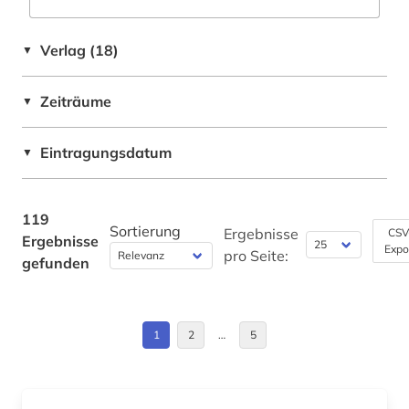
germanistik (4)
Kanada (2)
Verlag (18)
▼
geschichte (6)
Mittelamerika (3)
geschichte &lt;1550-1921&gt; (1)
Zeiträume
▼
Nordamerika (1)
geschichte 1606-1935 (1)
Norwegen (5)
Eintragungsdatum
▼
geschichte 1850-1900 (1)
Oesterreich (1)
gesundheit &amp; ernährung (1)
Osteuropa (1)
119
Sortierung
Ergebnisse
CSV
Ergebnisse
grammatik (2)
Expo
Polen (1)
pro Seite:
gefunden
göteborg (1)
Portugal (3)
hispanistik (27)
Rumänien (2)
1
2
…
5
hochschulschrift (1)
Russland, Sowjetunion (2)
holberg, ludvig | historiker; schriftsteller;
Schweden (9)