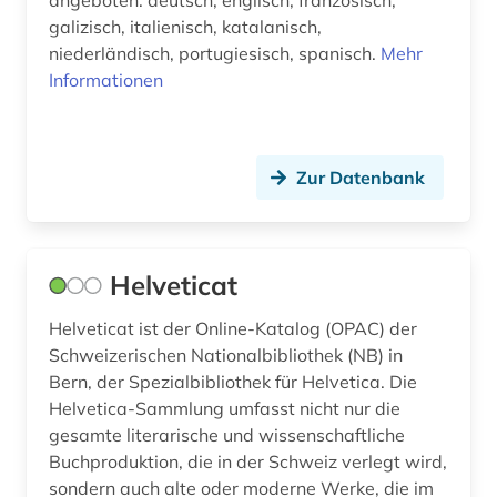
angeboten: deutsch, englisch, französisch,
philosophie (1)
galizisch, italienisch, katalanisch,
phonologie (1)
niederländisch, portugiesisch, spanisch.
Mehr
Informationen
phraseologie (1)
polnisch (1)
Zur Datenbank
portugal (2)
portugiesisch (1)
psychologie (1)
Helveticat
pädagogik (1)
Helveticat ist der Online-Katalog (OPAC) der
Schweizerischen Nationalbibliothek (NB) in
redewendung (1)
Bern, der Spezialbibliothek für Helvetica. Die
Helvetica-Sammlung umfasst nicht nur die
renaissance (1)
gesamte literarische und wissenschaftliche
rhetorik (1)
Buchproduktion, die in der Schweiz verlegt wird,
sondern auch alte oder moderne Werke, die im