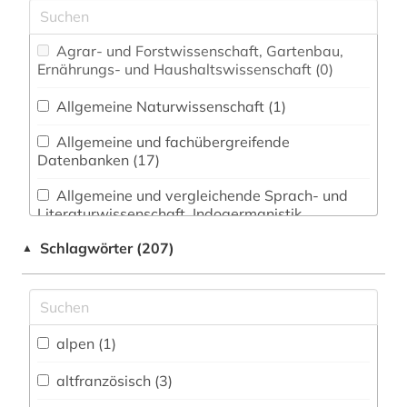
Agrar- und Forstwissenschaft, Gartenbau,
Ernährungs- und Haushaltswissenschaft (0)
Allgemeine Naturwissenschaft (1)
Allgemeine und fachübergreifende
Datenbanken (17)
Allgemeine und vergleichende Sprach- und
Literaturwissenschaft. Indogermanistik.
Außereuropäische Sprachen und Literaturen (46)
Schlagwörter (207)
▲
Anglistik. Amerikanistik (11)
Archäologie (1)
Architektur, Bauingenieur- und
alpen (1)
Vermessungswesen (0)
altfranzösisch (3)
Biologie, Biotechnologie (0)