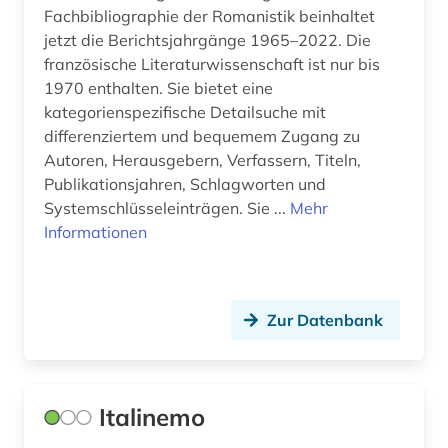
kalabresisch (1)
Fachbibliographie der Romanistik beinhaltet
jetzt die Berichtsjahrgänge 1965–2022. Die
kanada (2)
französische Literaturwissenschaft ist nur bis
1970 enthalten. Sie bietet eine
katalanien (1)
kategorienspezifische Detailsuche mit
katalog (1)
differenziertem und bequemem Zugang zu
Autoren, Herausgebern, Verfassern, Titeln,
kino (1)
Publikationsjahren, Schlagworten und
Systemschlüsseleinträgen. Sie ...
Mehr
kognitive linguistik (1)
Informationen
kopenhagen (1)
korpus (34)
Zur Datenbank
korpus (7)
korpus <linguistik> (2)
Italinemo
kultur (2)