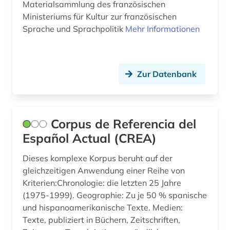
Materialsammlung des französischen
mittelasien (1)
Ministeriums für Kultur zur französischen
Sprache und Sprachpolitik
Mehr Informationen
mittelfranzösisch (1)
mongolei (1)
mongolisch (1)
Zur Datenbank
mongolistik (1)
mundart (1)
Corpus de Referencia del
Español Actual (CREA)
musik (1)
nachschlagewerk (3)
Dieses komplexe Korpus beruht auf der
gleichzeitigen Anwendung einer Reihe von
namenkunde (1)
Kriterien:Chronologie: die letzten 25 Jahre
(1975-1999). Geographie: Zu je 50 % spanische
nationalbibliografie (3)
und hispanoamerikanische Texte. Medien:
naturwissenschaft und technik
Texte, publiziert in Büchern, Zeitschriften,
&lt;unterrichtsfach&gt; (1)