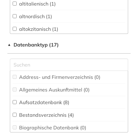
altitalienisch (1)
Buch- und Bibliothekswesen,
Informationswissenschaft (1)
altnordisch (1)
Chemie und Pharmazie (0)
altokzitanisch (1)
Elektrotechnik, Elektronik, Nachrichtentechnik
altschwedisch (1)
Datenbanktyp (17)
▲
(0)
amerikanisches englisch (1)
Energietechnik (0)
amtliche publikation (1)
Ethnologie (2)
Address- und Firmenverzeichnis (0
)
anglistik (2)
Geographie (1)
Allgemeines Auskunftmittel (0
)
anglonormannisch (1)
Geowissenschaften (0)
Aufsatzdatenbank (8
)
balkanromanistik (6)
Germanistik. Niederlandistik. Skandinavistik
(47)
Bestandsverzeichnis (4
)
baskenland (1)
Geschichte (5)
Biographische Datenbank (0
)
bedrohte sprache (1)