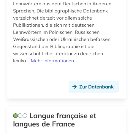
Lehnwörtern aus dem Deutschen in Anderen
literatur (5)
Sprachen. Die bibliographische Datenbank
literaturwissenschaft (33)
verzeichnet derzeit vor allem solche
Publikationen, die sich mit deutschen
lusitanistik (13)
Lehnwörtern im Polnischen, Russischen,
Weißrussischen oder Ukrainischen befassen.
medienwissenschaft (20)
Gegenstand der Bibliographie ist die
wissenschaftliche Literatur zu deutschen
medizin (1)
lexika...
Mehr Informationen
medizingeschichte (1)
mediävistik (2)
Zur Datenbank
mexiko (1)
minderheitensprache (1)
Langue française et
minderheitensprachen (1)
langues de France
mittelalter (2)