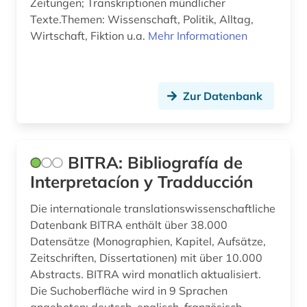
Zeitungen; Transkriptionen mündlicher
Texte.Themen: Wissenschaft, Politik, Alltag,
naturwissenschaften (1)
Wirtschaft, Fiktion u.a.
Mehr Informationen
neuerwerbung (1)
norwegen (1)
Zur Datenbank
norwegisch (5)
nynorsk (1)
BITRA: Bibliografía de
online-ressource (2)
Interpretacíon y Tradducción
orthographie (1)
Die internationale translationswissenschaftliche
ortsname (2)
Datenbank BITRA enthält über 38.000
Datensätze (Monographien, Kapitel, Aufsätze,
pandemie (1)
Zeitschriften, Dissertationen) mit über 10.000
Abstracts. BITRA wird monatlich aktualisiert.
personenname (1)
Die Suchoberfläche wird in 9 Sprachen