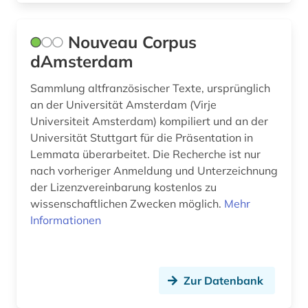
wörterbuch (25)
Nouveau Corpus
xinjiang (1)
dAmsterdam
zeitschrift (3)
Sammlung altfranzösischer Texte, ursprünglich
zeitschriften (3)
an der Universität Amsterdam (Virje
Universiteit Amsterdam) kompiliert und an der
zeitschriftenaufsatz (1)
Universität Stuttgart für die Präsentation in
Lemmata überarbeitet. Die Recherche ist nur
zentralasien (1)
nach vorheriger Anmeldung und Unterzeichnung
öresund (1)
der Lizenzvereinbarung kostenlos zu
wissenschaftlichen Zwecken möglich.
Mehr
übersetzung (1)
Informationen
übersetzungswissenschaft (2)
Zur Datenbank