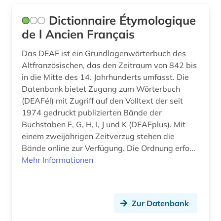
ukrainisch (1)
Dictionnaire Étymologique
ungarn (1)
de l Ancien Français
universitätsgeschichte (1)
Das DEAF ist ein Grundlagenwörterbuch des
Altfranzösischen, das den Zeitraum von 842 bis
valenzwörterbuch (1)
in die Mitte des 14. Jahrhunderts umfasst. Die
Datenbank bietet Zugang zum Wörterbuch
verbvalenz (1)
(DEAFél) mit Zugriff auf den Volltext der seit
volksliteratur (1)
1974 gedruckt publizierten Bände der
Buchstaben F, G, H, I, J und K (DEAFplus). Mit
volksmusik (1)
einem zweijährigen Zeitverzug stehen die
Bände online zur Verfügung. Die Ordnung erfo...
weißrussisch (1)
Mehr Informationen
westschweden (1)
wirtschaftsgeschichte (1)
Zur Datenbank
wirtschaftswissenschaften (1)